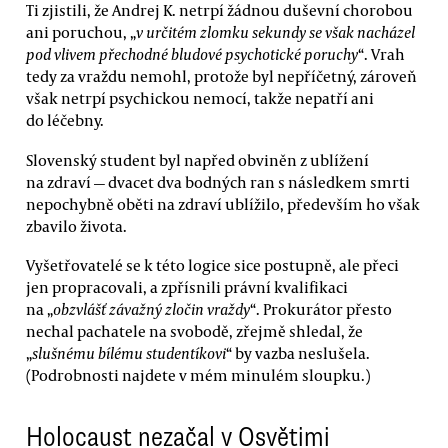
Ti zjistili, že Andrej K. netrpí žádnou duševní chorobou
ani poruchou, „
v určitém zlomku sekundy se však nacházel
pod vlivem přechodné bludové psychotické poruchy
“. Vrah
tedy za vraždu nemohl, protože byl nepříčetný, zároveň
však netrpí psychickou nemocí, takže nepatří ani
do léčebny.
Slovenský student byl napřed obviněn z ublížení
na zdraví — dvacet dva bodných ran s následkem smrti
nepochybně oběti na zdraví ublížilo, především ho však
zbavilo života.
Vyšetřovatelé se k této logice sice postupně, ale přeci
jen propracovali, a zpřísnili právní kvalifikaci
na „
obzvlášť závažný zločin vraždy
“. Prokurátor přesto
nechal pachatele na svobodě, zřejmě shledal, že
„
slušnému bílému studentíkovi
“ by vazba neslušela.
(Podrobnosti najdete v mém minulém sloupku.)
Holocaust nezačal v Osvětimi