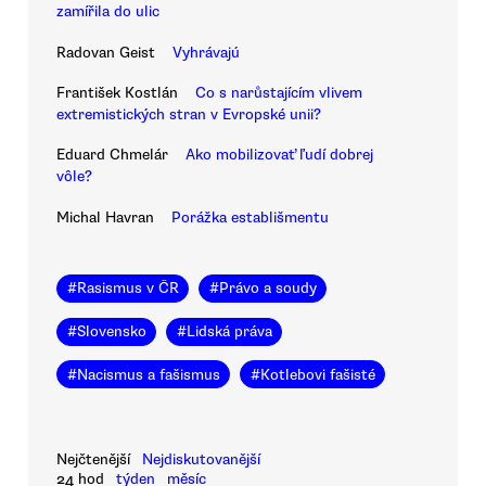
zamířila do ulic
Radovan Geist
Vyhrávajú
František Kostlán
Co s narůstajícím vlivem
extremistických stran v Evropské unii?
Eduard Chmelár
Ako mobilizovať ľudí dobrej
vôle?
Michal Havran
Porážka establišmentu
#
Rasismus v ČR
#
Právo a soudy
#
Slovensko
#
Lidská práva
#
Nacismus a fašismus
#
Kotlebovi fašisté
Nejčtenější
Nejdiskutovanější
24 hod
týden
měsíc