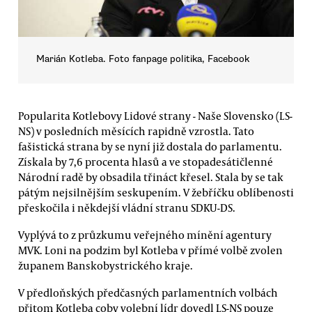
Marián Kotleba. Foto fanpage politika, Facebook
Popularita Kotlebovy Lidové strany - Naše Slovensko (LS-
NS) v posledních měsících rapidně vzrostla. Tato
fašistická strana by se nyní již dostala do parlamentu.
Získala by 7,6 procenta hlasů a ve stopadesátičlenné
Národní radě by obsadila třináct křesel. Stala by se tak
pátým nejsilnějším seskupením. V žebříčku oblíbenosti
přeskočila i někdejší vládní stranu SDKU-DS.
Vyplývá to z průzkumu veřejného mínění agentury
MVK. Loni na podzim byl Kotleba v přímé volbě zvolen
županem Banskobystrického kraje.
V předloňských předčasných parlamentních volbách
přitom Kotleba coby volební lídr dovedl LS-NS pouze