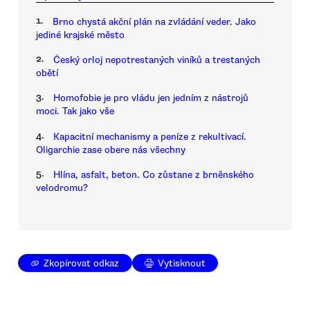
1.
Brno chystá akční plán na zvládání veder. Jako
jediné krajské město
2.
Český orloj nepotrestaných viníků a trestaných
obětí
3.
Homofobie je pro vládu jen jedním z nástrojů
moci. Tak jako vše
4.
Kapacitní mechanismy a peníze z rekultivací.
Oligarchie zase obere nás všechny
5.
Hlína, asfalt, beton. Co zůstane z brněnského
velodromu?
Zkopírovat odkaz
Vytisknout