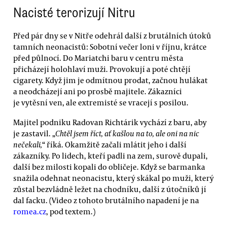
Nacisté terorizují Nitru
Před pár dny se v Nitře odehrál další z brutálních útoků
tamních neonacistů: Sobotní večer loni v říjnu, krátce
před půlnocí. Do Mariatchi baru v centru města
přicházejí holohlaví muži. Provokují a poté chtějí
cigarety. Když jim je odmítnou prodat, začnou hulákat
a neodcházejí ani po prosbě majitele. Zákazníci
je vytěsní ven, ale extremisté se vracejí s posilou.
Majitel podniku Radovan Richtárik vychází z baru, aby
je zastavil. „
Chtěl jsem říct, ať kašlou na to, ale oni na nic
nečekali,
“ říká. Okamžitě začali mlátit jeho i další
zákazníky. Po lidech, kteří padli na zem, surově dupali,
další bez milosti kopali do obličeje. Když se barmanka
snažila odehnat neonacistu, který skákal po muži, který
zůstal bezvládně ležet na chodníku, další z útočníků jí
dal facku. (Video z tohoto brutálního napadení je na
romea.cz
, pod textem.)