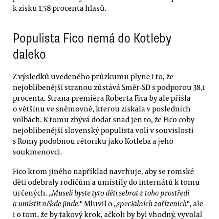
k zisku 1,58 procenta hlasů.
Populista Fico nemá do Kotleby
daleko
Z výsledků uvedeného průzkumu plyne i to, že
nejoblíbenější stranou zůstává Směr-SD s podporou 38,1
procenta. Strana premiéra Roberta Fica by ale přišla
o většinu ve sněmovně, kterou získala v posledních
volbách. K tomu zbývá dodat snad jen to, že Fico coby
nejoblíbenější slovenský populista volí v souvislosti
s Romy podobnou rétoriku jako Kotleba a jeho
soukmenovci.
Fico krom jiného například navrhuje, aby se romské
děti odebraly rodičům a umístily do internátů k tomu
určených. „
Museli byste tyto děti sebrat z toho prostředí
a umístit někde jinde.
“ Mluvil o „
speciálních zařízeních
“, ale
i o tom, že by takový krok, ačkoli by byl vhodný, vyvolal