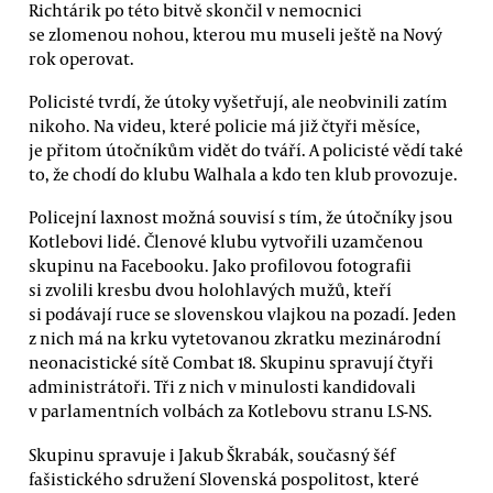
Richtárik po této bitvě skončil v nemocnici
se zlomenou nohou, kterou mu museli ještě na Nový
rok operovat.
Policisté tvrdí, že útoky vyšetřují, ale neobvinili zatím
nikoho. Na videu, které policie má již čtyři měsíce,
je přitom útočníkům vidět do tváří. A policisté vědí také
to, že chodí do klubu Walhala a kdo ten klub provozuje.
Policejní laxnost možná souvisí s tím, že útočníky jsou
Kotlebovi lidé. Členové klubu vytvořili uzamčenou
skupinu na Facebooku. Jako profilovou fotografii
si zvolili kresbu dvou holohlavých mužů, kteří
si podávají ruce se slovenskou vlajkou na pozadí. Jeden
z nich má na krku vytetovanou zkratku mezinárodní
neonacistické sítě Combat 18. Skupinu spravují čtyři
administrátoři. Tři z nich v minulosti kandidovali
v parlamentních volbách za Kotlebovu stranu LS-NS.
Skupinu spravuje i Jakub Škrabák, současný šéf
fašistického sdružení Slovenská pospolitost, které