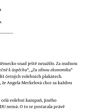
a
.
ěmecko snad ještě nezažilo. Za nudnou
“, „
“
ečně k úspěchu
Za silnou ekonomiku
íliš četných volebních plakátech.
to, že Angela Merkelová chce za každou
a celá volební kampaň, jiného
DU nemá. O to se postarala právě