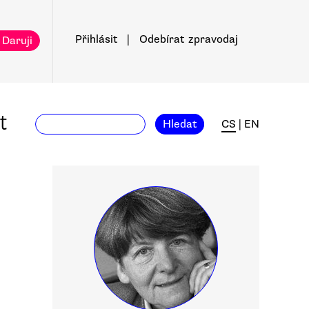
Přihlásit
|
Odebírat
zpravodaj
 Daruji
t
Hledat
CS
|
EN