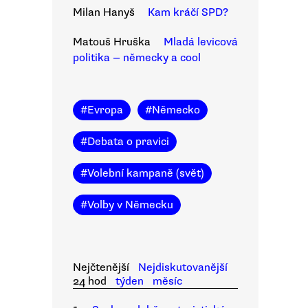
Milan Hanyš
Kam kráčí SPD?
Matouš Hruška
Mladá levicová
politika — německy a cool
#
Evropa
#
Německo
#
Debata o pravici
#
Volební kampaně (svět)
#
Volby v Německu
Nejčtenější
Nejdiskutovanější
24 hod
týden
měsíc