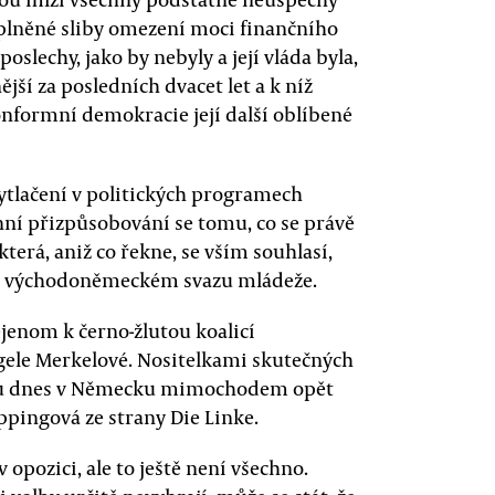
esplněné sliby omezení moci finančního
oslechy, jako by nebyly a její vláda byla,
jší za posledních dvacet let a k níž
konformní demokracie její další oblíbené
pytlačení v politických programech
nní přizpůsobování se tomu, co se právě
která, aniž co řekne, se vším souhlasí,
DJ, východoněmeckém svazu mládeže.
ejenom k černo-žlutou koalicí
ngele Merkelové. Nositelkami skutečných
jsou dnes v Německu mimochodem opět
ppingová ze strany Die Linke.
 opozici, ale to ještě není všechno.