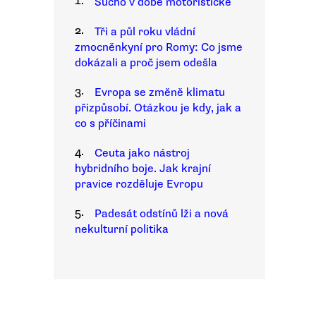
1.
Sucho v době motoristické
2.
Tři a půl roku vládní
zmocněnkyní pro Romy: Co jsme
dokázali a proč jsem odešla
3.
Evropa se změně klimatu
přizpůsobí. Otázkou je kdy, jak a
co s příčinami
4.
Ceuta jako nástroj
hybridního boje. Jak krajní
pravice rozděluje Evropu
5.
Padesát odstínů lži a nová
nekulturní politika