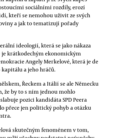
ostoucími sociálními rozdíly, erozí
idí, kteří se nemohou uživit ze svých
oviny a jak to tematizují pořady
rální ideologií, která se jako nákaza
uje je krátkodechým ekonomickým
mokracie Angely Merkelové, která je de
kapitálu a jeho hráčů.
nělskem, Řeckem a Itálií se ale Německu
h, že by to s ním jednou mohlo
labuje pozici kandidáta SPD Peera
o přece jen politický pohyb a otázku
ntra.
rkelová skutečným fenoménem v tom,
ikou mlží všechny podstatné neúspěchy