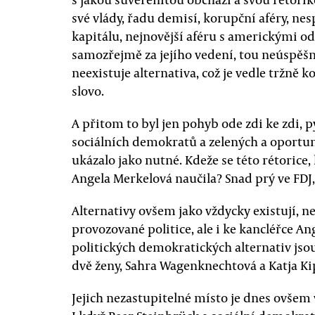
své vlády, řadu demisí, korupční aféry, n
kapitálu, nejnovější aféru s americkými odp
samozřejmě za jejího vedení, tou neúspěšně
neexistuje alternativa, což je vedle tržně 
slovo.
A přitom to byl jen pohyb ode zdi ke zdi, 
sociálních demokratů a zelených a oportu
ukázalo jako nutné. Kdeže se této rétorice, 
Angela Merkelová naučila? Snad prý ve F
Alternativy ovšem jako vždycky existují, n
provozované politice, ale i ke kancléřce A
politických demokratických alternativ 
dvě ženy, Sahra Wagenknechtová a Katja Ki
Jejich nezastupitelné místo je dnes ovšem v