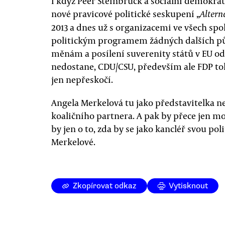
I když Peer Steinbrück a sociální demokrati
nové pravicové politické seskupení „
Altern
2013 a dnes už s organizacemi ve všech s
politickým programem žádných dalších pů
měnám a posílení suverenity států v EU od
nedostane, CDU/CSU, především ale FDP toli
jen nepřeskočí.
Angela Merkelová tu jako představitelka nej
koaličního partnera. A pak by přece jen moh
by jen o to, zda by se jako kancléř svou pol
Merkelové.
Zkopírovat odkaz
Vytisknout