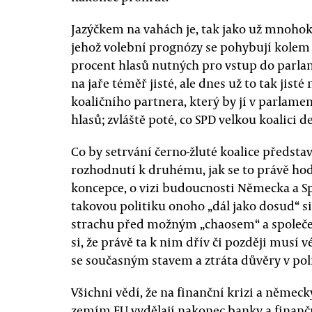
Jazýčkem na vahách je, tak jako už mnohok
jehož volební prognózy se pohybují kolem še
procent hlasů nutných pro vstup do parla
na jaře téměř jisté, ale dnes už to tak jist
koaličního partnera, který by jí v parlamen
hlasů; zvláště poté, co SPD velkou koalici d
Co by setrvání černo-žluté koalice předsta
rozhodnutí k druhému, jak se to právě hod
koncepce, o vizi budoucnosti Německa a S
takovou politiku onoho „dál jako dosud“ 
strachu před možným „chaosem“ a společ
si, že právě ta k nim dřív či později musí 
se současným stavem a ztráta důvěry v poli
Všichni vědí, že na finanční krizi a něme
zemím EU vydělají nakonec banky a finanční