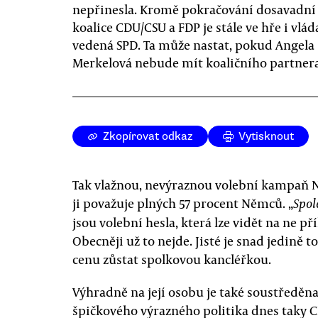
nepřinesla. Kromě pokračování dosavadní
koalice CDU/CSU a FDP je stále ve hře i vlád
vedená SPD. Ta může nastat, pokud Angela
Merkelová nebude mít koaličního partnera
Zkopírovat odkaz
Vytisknout
Tak vlažnou, nevýraznou volební kampaň N
ji považuje plných 57 procent Němců. „
Spol
jsou volební hesla, která lze vidět na ne př
Obecněji už to nejde. Jisté je snad jedině 
cenu zůstat spolkovou kancléřkou.
Výhradně na její osobu je také soustředěn
špičkového výrazného politika dnes taky C