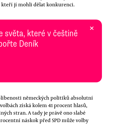
 kteří jí mohli dělat konkurenci.
×
e světa, které v češtině
pořte Deník
oblíbenosti německých politiků absolutní
volbách získá kolem 41 procent hlasů,
iných stran. A tady je právě ono slabé
 procentní náskok před SPD může volby