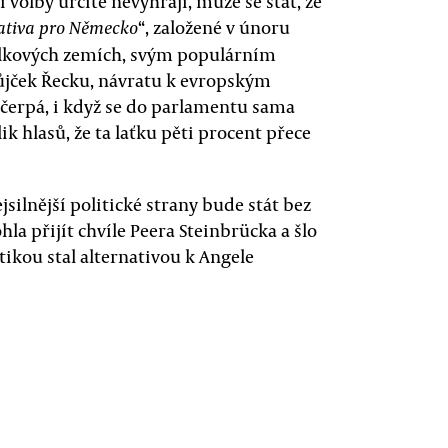
 volby určitě nevyhrají, může se stát, že
“, založené v únoru
ativa pro Německo
polkových zemích, svým populárním
jček Řecku, návratu k evropským
čerpá, i když se do parlamentu sama
k hlasů, že ta laťku pěti procent přece
silnější politické strany bude stát bez
la přijít chvíle Peera Steinbrücka a šlo
itikou stal alternativou k Angele