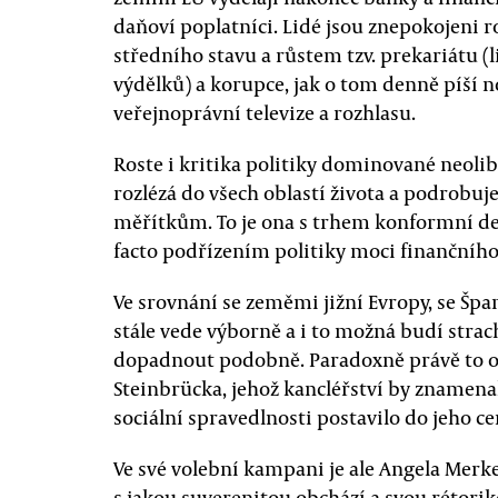
daňoví poplatníci. Lidé jsou znepokojeni r
středního stavu a růstem tzv. prekariátu (l
výdělků) a korupce, jak o tom denně píší n
veřejnoprávní televize a rozhlasu.
Roste i kritika politiky dominované neolibe
rozlézá do všech oblastí života a podrob
měřítkům. To je ona s trhem konformní de
facto podřízením politiky moci finančního 
Ve srovnání se zeměmi jižní Evropy, se Špa
stále vede výborně a i to možná budí strac
dopadnout podobně. Paradoxně právě to os
Steinbrücka, jehož kancléřství by znamenal
sociální spravedlnosti postavilo do jeho ce
Ve své volební kampani je ale Angela Me
s jakou suverenitou obchází a svou rétor