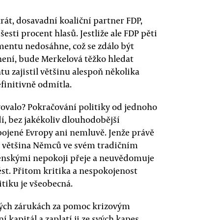
rát, dosavadní koaliční partner FDP,
sti procent hlasů. Jestliže ale FDP pěti
mentu nedosáhne, což se zdálo být
é není, bude Merkelová těžko hledat
tu zajistil většinu alespoň několika
efinitivně odmítla.
vovalo? Pokračování politiky od jednoho
í, bez jakékoliv dlouhodobější
pojené Evropy ani nemluvě. Jenže právě
si většina Němců ve svém tradičním
enskými nepokoji přeje a neuvědomuje
vést. Přitom kritika a nespokojenost
tiku je všeobecná.
ckých zárukách za pomoc krizovým
 kapitál a zaplatí ji ze svých kapes