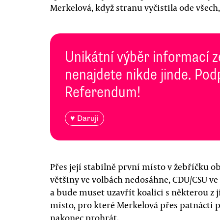
Merkelová, když stranu vyčistila ode všech,
Unikátní výběr informací z
nenajdete nikde jinde. Pod
Referendum!
♥ Daruji
Přes její stabilně první místo v žebříčku 
většiny ve volbách nedosáhne, CDU/CSU ve 
a bude muset uzavřít koalici s některou z j
místo, pro které Merkelová přes patnácti
nakonec prohrát.