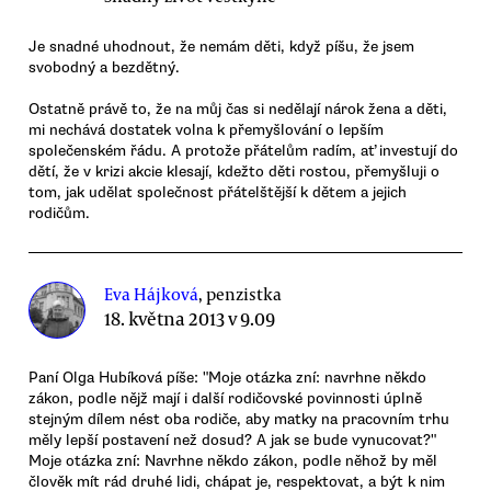
Je snadné uhodnout, že nemám děti, když píšu, že jsem
svobodný a bezdětný.
Ostatně právě to, že na můj čas si nedělají nárok žena a děti,
mi nechává dostatek volna k přemyšlování o lepším
společenském řádu. A protože přátelům radím, ať investují do
dětí, že v krizi akcie klesají, kdežto děti rostou, přemyšluji o
tom, jak udělat společnost přátelštější k dětem a jejich
rodičům.
Eva Hájková
, penzistka
18. května 2013 v 9.09
Paní Olga Hubíková píše: "Moje otázka zní: navrhne někdo
zákon, podle nějž mají i další rodičovské povinnosti úplně
stejným dílem nést oba rodiče, aby matky na pracovním trhu
měly lepší postavení než dosud? A jak se bude vynucovat?"
Moje otázka zní: Navrhne někdo zákon, podle něhož by měl
člověk mít rád druhé lidi, chápat je, respektovat, a být k nim