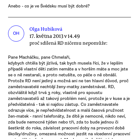
Anebo - co je ve Švédsku musí být dobré?
Olga Hubíková
OH
17. května 2013 v 14.49
proč sdílená RD ničemu nepomůže:
Pane Macháčku, pane Chmelaři,
kdybych chtěla být jízlivá, tak bych musela říci, že v lepším
případě vlastní děti zatím nemáte a v horším máte a moc jste
se o ně nestarali, a proto netušíte, co péče o ně obnáší.
Protože RD není jediný a možná ani ne ten hlavní důvod, proč
zaměstnavatelé nechtějí ženy-matky zaměstnávat. RD,
obzvláště když trvá 3 roky, vlastně pro spoustu
zaměstnavatelů až takový problém není, protože je v kuse a je
předvídatelná - tak si najdou zástup. Co zaměstnavatele
odrazuje více, je nepředvídatelnost a malá časová pružnost
žen-matek - ranní telefonáty, že dítě je nemocné, nikdo neví,
zda bude nemocné týden nebo tři, zda to bude jednou či
šestkrát do roka, závislost pracovní doby na provozní době
školky/družiny, omezená možnost jezdit na vícedenní pracovní