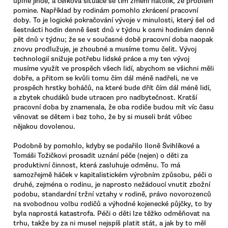
úplně jinde, a celková situace se tím změní natolik, že problém
pomine. Například by rodinám pomohlo zkrácení pracovní
doby. To je logické pokračování vývoje v minulosti, který šel od
šestnácti hodin denně šest dnů v týdnu k osmi hodinám denně
pět dnů v týdnu; že se v současné době pracovní doba naopak
znovu prodlužuje, je zhoubné a musíme tomu čelit. Vývoj
technologií snižuje potřebu lidské práce a my ten vývoj
musíme využít ve prospěch všech lidí, abychom se všichni měli
dobře, a přitom se kvůli tomu čím dál méně nadřeli, ne ve
prospěch hrstky boháčů, na které bude dřít čím dál méně lidí,
a zbytek chudáků bude utracen pro nadbytečnost. Kratší
pracovní doba by znamenala, že oba rodiče budou mít víc času
věnovat se dětem i bez toho, že by si museli brát vůbec
nějakou dovolenou.
Podobně by pomohlo, kdyby se podařilo Iloně Švihlíkové a
Tomáši Tožičkovi prosadit uznání péče (nejen) o děti za
produktivní činnost, která zasluhuje odměnu. To má
samozřejmě háček v kapitalistickém výrobním způsobu, péči o
druhé, zejména o rodinu, je naprosto nežádoucí vnutit zbožní
podobu, standardní tržní vztahy v rodině, právo novorozenců
na svobodnou volbu rodičů a výhodné kojenecké půjčky, to by
byla naprostá katastrofa. Péči o děti lze těžko odměňovat na
trhu, takže by za ni musel nejspíš platit stát, a jak by to měl