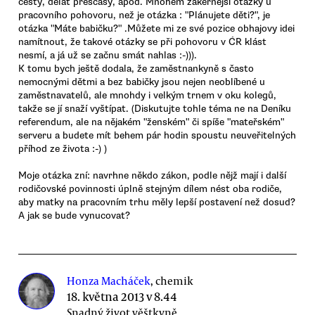
cesty, dělat přesčasy, apod. Mnohem zákeřnější otázky u
pracovního pohovoru, než je otázka : "Plánujete děti?", je
otázka "Máte babičku?" .Můžete mi ze své pozice obhajovy idei
namítnout, že takové otázky se při pohovoru v ĆR klást
nesmí, a já už se začnu smát nahlas :-))).
K tomu bych ještě dodala, že zaměstnankyně s často
nemocnými dětmi a bez babičky jsou nejen neoblíbené u
zaměstnavatelů, ale mnohdy i velkým trnem v oku kolegů,
takže se jí snaží vyštípat. (Diskutujte tohle téma ne na Deníku
referendum, ale na nějakém "ženském" či spíše "mateřském"
serveru a budete mít behem pár hodin spoustu neuveřitelných
příhod ze života :-) )
Moje otázka zní: navrhne někdo zákon, podle nějž mají i další
rodičovské povinnosti úplně stejným dílem nést oba rodiče,
aby matky na pracovním trhu měly lepší postavení než dosud?
A jak se bude vynucovat?
Honza Macháček
, chemik
18. května 2013 v 8.44
Snadný život věštkyně