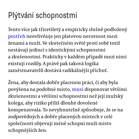
Plýtvání schopnostmi
Tento více jak třicetiletý a empiricky slušně podložený
postřeh
neovlivňuje jen platovou nerovnost mezi
ženami a muži. Ve skutečném světě proti sobě totiž
nestávají jedinci s identickými schopnostmi
a zkušenostmi. Prakticky v každém případě mezi nimi
existují rozdíly. A právě pak taková logika
zaměstnavatelů dostává radikálnější příchuť.
Žena, aby dostala dobře placenou práci, či aby byla
povýšena na podobné místo,
musí
disponovat většími
zkušenostmi a většími schopnostmi než její mužský
kolega, aby riziko příliš dlouhé dovolené
kompenzovala. To nevyhnutelně způsobuje, že se na
zodpovědných a dobře placených místech v celé
společnosti objevují méně schopní muži místo
schopnějších žen.