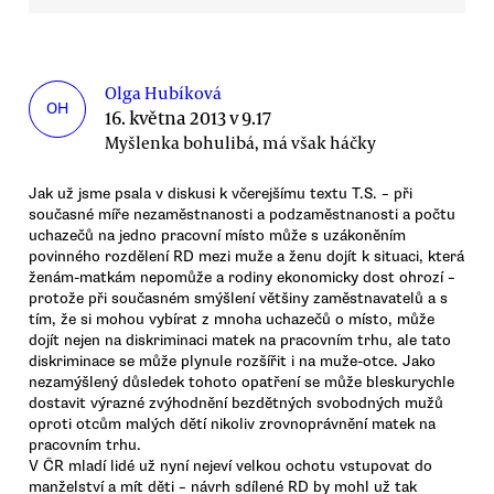
Olga Hubíková
OH
16. května 2013 v 9.17
Myšlenka bohulibá, má však háčky
Jak už jsme psala v diskusi k včerejšímu textu T.S. – při
současné míře nezaměstnanosti a podzaměstnanosti a počtu
uchazečů na jedno pracovní místo může s uzákoněním
povinného rozdělení RD mezi muže a ženu dojít k situaci, která
ženám-matkám nepomůže a rodiny ekonomicky dost ohrozí –
protože při současném smýšlení většiny zaměstnavatelů a s
tím, že si mohou vybírat z mnoha uchazečů o místo, může
dojít nejen na diskriminaci matek na pracovním trhu, ale tato
diskriminace se může plynule rozšířit i na muže-otce. Jako
nezamýšlený důsledek tohoto opatření se může bleskurychle
dostavit výrazné zvýhodnění bezdětných svobodných mužů
oproti otcům malých dětí nikoliv zrovnoprávnění matek na
pracovním trhu.
V ČR mladí lidé už nyní nejeví velkou ochotu vstupovat do
manželství a mít děti – návrh sdílené RD by mohl už tak