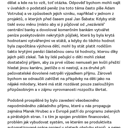
dělat a kde na to vzít, toť otázka. Odpověď bychom mohli najít
v úvahách o podstatě peněz (na toto téma často píše Adam
Votruba) a ve způsobech jejich vzniku, například v jednom z
projektů, o kterých před časem psal Jan Šabata: Kdyby stát
tiskl svou měnu (místo aby si ji půjčoval od „nezávislé‟
centrální banky a dovoloval komerčním bankám vytvářet
peníze poskytováním nekrytých půjček), která by byla krytá
hodnotami vytvářenými ve státě, a kdyby do těchto hodnot
byla započítána výchova dětí, mohl by stát platit rodičům
takto krytými penězi částečnou cenu té hodnoty, kterou díky
jejich péči získal. Tak by lidé pečující o děti mohli získat
dostatečný příjem, aby za prvé vůbec nemuseli jen kvůli přežití
hledat jinou kariéru, jestliže o ni nestojí, a za druhé při
pečovatelské dovolené netrpěli výpadkem příjmu. Zároveň
bychom se odnaučili zahlížet na příspěvky na děti jako na
nějaké milodary, které má stát rozdávat pouze zasloužilým
přizpůsobivým a v zájmu vyrovnanosti rozpočtu škrtat.
Podobně prospěšné by bylo zavedení všeobecného
nepodmíněného základního příjmu, které u nás propaguje
zejména Marek Hrubec a v Evropě patří do programu zelených
a pirátských stran. I s tím je spojen problém financování,
problém jak vybudovat systém, ve kterém se produktivita
automatizované práce projeví v platech obsluhy strojů, a nejen