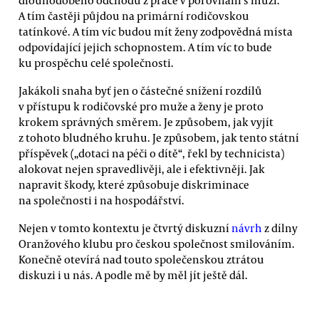
A tím častěji půjdou na primární rodičovskou
tatínkové. A tím víc budou mít ženy zodpovědná místa
odpovídající jejich schopnostem. A tím víc to bude
ku prospěchu celé společnosti.
Jakákoli snaha byť jen o částečné snížení rozdílů
v přístupu k rodičovské pro muže a ženy je proto
krokem správných směrem. Je způsobem, jak vyjít
z tohoto bludného kruhu. Je způsobem, jak tento státní
příspěvek („dotaci na péči o dítě“, řekl by technicista)
alokovat nejen spravedlivěji, ale i efektivněji. Jak
napravit škody, které způsobuje diskriminace
na společnosti i na hospodářství.
Nejen v tomto kontextu je čtvrtý diskuzní
návrh
z dílny
Oranžového klubu pro českou společnost smilováním.
Konečně otevírá nad touto společenskou ztrátou
diskuzi i u nás. A podle mě by měl jít ještě dál.