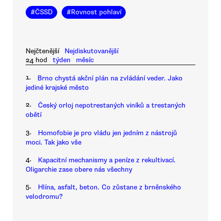
#
ČSSD
#
Rovnost pohlaví
Nejčtenější
Nejdiskutovanější
24 hod
týden
měsíc
1.
Brno chystá akční plán na zvládání veder. Jako
jediné krajské město
2.
Český orloj nepotrestaných viníků a trestaných
obětí
3.
Homofobie je pro vládu jen jedním z nástrojů
moci. Tak jako vše
4.
Kapacitní mechanismy a peníze z rekultivací.
Oligarchie zase obere nás všechny
5.
Hlína, asfalt, beton. Co zůstane z brněnského
velodromu?