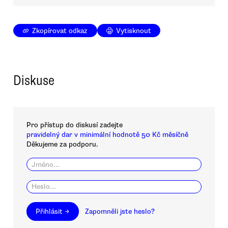
Zkopírovat odkaz
Vytisknout
Diskuse
Pro přístup do diskusí zadejte
pravidelný dar v minimální hodnotě 50 Kč měsíčně
Děkujeme za podporu.
Přihlásit →
Zapomněli jste heslo?