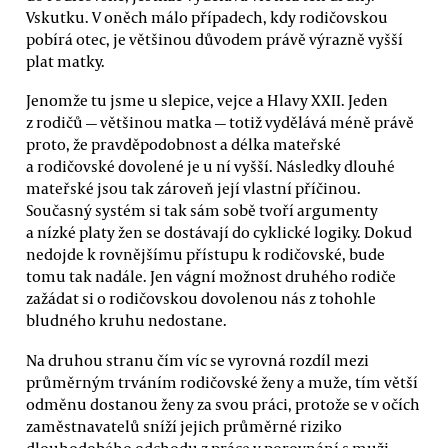
Vskutku. V oněch málo případech, kdy rodičovskou
pobírá otec, je většinou důvodem právě výrazně vyšší
plat matky.
Jenomže tu jsme u slepice, vejce a Hlavy XXII. Jeden
z rodičů — většinou matka — totiž vydělává méně právě
proto, že pravděpodobnost a délka mateřské
a rodičovské dovolené je u ní vyšší. Následky dlouhé
mateřské jsou tak zároveň její vlastní příčinou.
Současný systém si tak sám sobě tvoří argumenty
a nízké platy žen se dostávají do cyklické logiky. Dokud
nedojde k rovnějšímu přístupu k rodičovské, bude
tomu tak nadále. Jen vágní možnost druhého rodiče
zažádat si o rodičovskou dovolenou nás z tohohle
bludného kruhu nedostane.
Na druhou stranu čím víc se vyrovná rozdíl mezi
průměrným trváním rodičovské ženy a muže, tím větší
odměnu dostanou ženy za svou práci, protože se v očích
zaměstnavatelů sníží jejich průměrné riziko
dlouhodobého odchodu z práce v porovnání s muži.