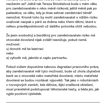
neožením se? Ještě tak Tereza Stöcklelová bude v mém věku
pro zaměstnavatele o něco méně riziková; ještě méně pak po
padesátce, ve věku, kdy je dnes sehnat zaměstnání téměř
nemožné. Kromě toho by mohl zaměstnavatel o nižším riziku
uvažovat naopak u párů se dvěma nebo třemi dětmi, které s
velkou pravděpodobností už dalšího potomka chtít nebudou.
Že jsem svobodný a bezdětný pro zaměstnavatele riziko mé
otcovské dovolené nijak zvlášť nesnižuje, pokud nemá
možnost:
1) donutit mě ke kastraci
nebo
2) vyhodit mě, jakmile si najdu partnerku.
Pokud ovšem dopustíme takovou degradaci pracovního práva,
aby zaměstnavatel měl tyto možnosti, bude už zhola zbytečné
bavit se o otcovské nebo mateřské dovolené, místo mateřské
dovolené se budou rozdávat výpovědi. Tak jako v robotárnách
v rozvojových zemích, kde dělnice, šijící značkové oblečení,
musí pravidelně podstupovat těhotenské testy, a běda jim, jak
vyjde pozitivní výsledek.