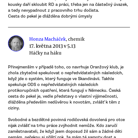
kousky daří skloubit RD a práci, třeba jen na částečný úvazek,
a tedy nevypadnout z pracovního trhu dočista.
Cesta do pekel je dlážděna dobrými úmysly
Honza Macháček
, chemik
17. května 2013 v 5.13
Háčky na háku
Přinejmenším v případě toho, co navrhuje Oranžový klub, je
zhola zbytečné spekulovat o nepředvídatelných následcích,
když jde o systém, který funguje ve Skandinávii. Takhle
spekuluje ODS o nepředvídatelných následcích
protikorupčních opatření, která fungují v Německu. Česká
cesta do pekel je, vedle představy o vlastní výjimečnosti,
dlážděna především nedůvěrou k novotám, zvlášť k těm z
ciziny.
Svobodné a bezdětné povinná rodičovská dovolená pro otce
nijak zvlášť na trhu práce zvýhodnit nemůže. Kdo zaručí
zaměstnavateli, že když jsem doposud žil sám a žádné děti
nemám, neřeknu si příští rok, že mám té samoty dost a