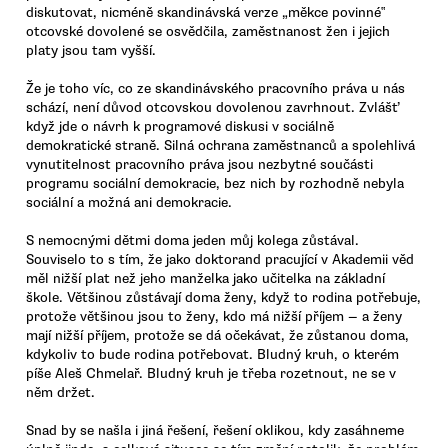
diskutovat, nicméně skandinávská verze „měkce povinné‟
otcovské dovolené se osvědčila, zaměstnanost žen i jejich
platy jsou tam vyšší.
Že je toho víc, co ze skandinávského pracovního práva u nás
schází, není důvod otcovskou dovolenou zavrhnout. Zvlášť
když jde o návrh k programové diskusi v sociálně
demokratické straně. Silná ochrana zaměstnanců a spolehlivá
vynutitelnost pracovního práva jsou nezbytné součásti
programu sociální demokracie, bez nich by rozhodně nebyla
sociální a možná ani demokracie.
S nemocnými dětmi doma jeden můj kolega zůstával.
Souviselo to s tím, že jako doktorand pracující v Akademii věd
měl nižší plat než jeho manželka jako učitelka na základní
škole. Většinou zůstávají doma ženy, když to rodina potřebuje,
protože většinou jsou to ženy, kdo má nižší příjem — a ženy
mají nižší příjem, protože se dá očekávat, že zůstanou doma,
kdykoliv to bude rodina potřebovat. Bludný kruh, o kterém
píše Aleš Chmelař. Bludný kruh je třeba rozetnout, ne se v
něm držet.
Snad by se našla i jiná řešení, řešení oklikou, kdy zasáhneme