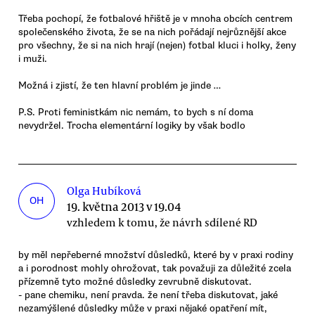
Třeba pochopí, že fotbalové hřiště je v mnoha obcích centrem
společenského života, že se na nich pořádají nejrůznější akce
pro všechny, že si na nich hrají (nejen) fotbal kluci i holky, ženy
i muži.
Možná i zjistí, že ten hlavní problém je jinde …
P.S. Proti feministkám nic nemám, to bych s ní doma
nevydržel. Trocha elementární logiky by však bodlo
Olga Hubíková
OH
19. května 2013 v 19.04
vzhledem k tomu, že návrh sdílené RD
by měl nepřeberné množství důsledků, které by v praxi rodiny
a i porodnost mohly ohrožovat, tak považuji za důležité zcela
přízemně tyto možné důsledky zevrubně diskutovat.
- pane chemiku, není pravda. že není třeba diskutovat, jaké
nezamýšlené důsledky může v praxi nějaké opatření mít,