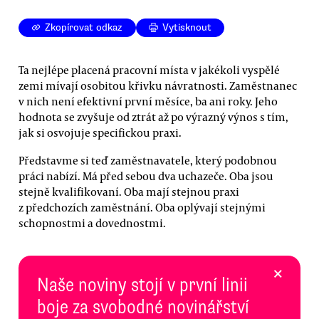
Zkopírovat odkaz
Vytisknout
Ta nejlépe placená pracovní místa v jakékoli vyspělé
zemi mívají osobitou křivku návratnosti. Zaměstnanec
v nich není efektivní první měsíce, ba ani roky. Jeho
hodnota se zvyšuje od ztrát až po výrazný výnos s tím,
jak si osvojuje specifickou praxi.
Představme si teď zaměstnavatele, který podobnou
práci nabízí. Má před sebou dva uchazeče. Oba jsou
stejně kvalifikovaní. Oba mají stejnou praxi
z předchozích zaměstnání. Oba oplývají stejnými
schopnostmi a dovednostmi.
×
Naše noviny stojí v první linii
boje za svobodné novinářství