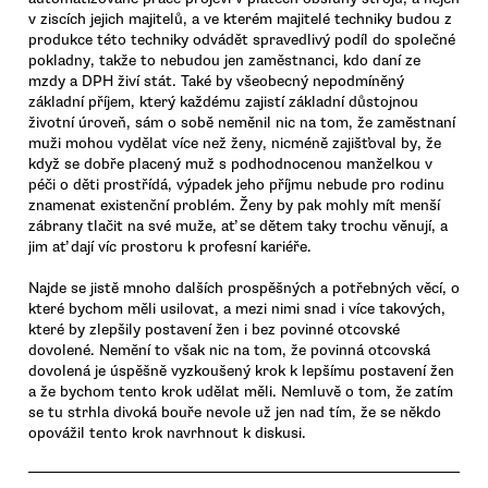
v ziscích jejich majitelů, a ve kterém majitelé techniky budou z
produkce této techniky odvádět spravedlivý podíl do společné
pokladny, takže to nebudou jen zaměstnanci, kdo daní ze
mzdy a DPH živí stát. Také by všeobecný nepodmíněný
základní příjem, který každému zajistí základní důstojnou
životní úroveň, sám o sobě neměnil nic na tom, že zaměstnaní
muži mohou vydělat více než ženy, nicméně zajišťoval by, že
když se dobře placený muž s podhodnocenou manželkou v
péči o děti prostřídá, výpadek jeho příjmu nebude pro rodinu
znamenat existenční problém. Ženy by pak mohly mít menší
zábrany tlačit na své muže, ať se dětem taky trochu věnují, a
jim ať dají víc prostoru k profesní kariéře.
Najde se jistě mnoho dalších prospěšných a potřebných věcí, o
které bychom měli usilovat, a mezi nimi snad i více takových,
které by zlepšily postavení žen i bez povinné otcovské
dovolené. Nemění to však nic na tom, že povinná otcovská
dovolená je úspěšně vyzkoušený krok k lepšímu postavení žen
a že bychom tento krok udělat měli. Nemluvě o tom, že zatím
se tu strhla divoká bouře nevole už jen nad tím, že se někdo
opovážil tento krok navrhnout k diskusi.