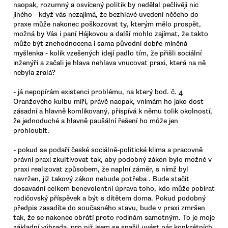
naopak, rozumný a osvícený politik by nedělal pečlivěji nic
jiného - když vás nezajímá, že bezhlavé uvedení něčeho do
praxe může nakonec poškozovat ty, kterým mělo prospět,
možná by Vás i paní Hájkovou a další mohlo zajímat, že takto
může být znehodnocena i sama původní dobře míněná
myšlenka - kolik vzešených idejí padlo tím, že přišli sociální
inženýři a začali je hlava nehlava vnucovat praxi, která na ně
nebyla zralá?
- já nepopírám existenci problému, na který bod. č. 4
Oranžového kulbu míří, právě naopak, vnímám ho jako dost
zásadní a hlavně komlikovaný, přispívá k němu tolik okolností,
že jednoduché a hlavně paušální řešení ho může jen
prohloubit.
- pokud se podaří české sociálně-politické klima a pracovně
právní praxi zkultivovat tak, aby podobný zákon bylo možné v
praxi realizovat způsobem, že naplní záměr, s nímž byl
navržen, již takový zákon nebude potřeba . Bude stačit
dosavadní celkem benevolentní úprava toho, kdo může pobírat
rodičovský příspěvek a být s dítětem doma. Pokud podobný
předpis zasadíte do současného stavu, bude v praxi zmršen
tak, že se nakonec obrátí proto rodinám samotným. To je moje
základní výhrada, pro niž jsem se snažil uvést pár konkrétních