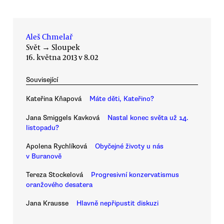
Aleš Chmelař
Svět
→
Sloupek
16. května 2013 v 8.02
Související
Kateřina Kňapová
Máte děti, Kateřino?
Jana Smiggels Kavková
Nastal konec světa už 14.
listopadu?
Apolena Rychlíková
Obyčejné životy u nás
v Buranově
Tereza Stockelová
Progresivní konzervatismus
oranžového desatera
Jana Krausse
Hlavně nepřipustit diskuzi