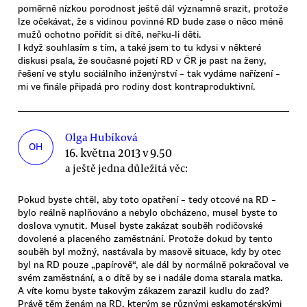
poměrně nízkou porodnost ještě dál významně srazit, protože
lze očekávat, že s vidinou povinné RD bude zase o něco méně
mužů ochotno pořídit si dítě, neřku-li děti.
I když souhlasím s tím, a také jsem to tu kdysi v některé
diskusi psala, že současné pojetí RD v ČR je past na ženy,
řešení ve stylu sociálního inženýrství – tak vydáme nařízení –
mi ve finále připadá pro rodiny dost kontraproduktivní.
Olga Hubíková
OH
16. května 2013 v 9.50
a ještě jedna důležitá věc:
Pokud byste chtěl, aby toto opatření – tedy otcové na RD –
bylo reálně naplňováno a nebylo obcházeno, musel byste to
doslova vynutit. Musel byste zakázat souběh rodičovské
dovolené a placeného zaměstnání. Protože dokud by tento
souběh byl možný, nastávala by masově situace, kdy by otec
byl na RD pouze „papírově“, ale dál by normálně pokračoval ve
svém zaměstnání, a o dítě by se i nadále doma starala matka.
A víte komu byste takovým zákazem zarazil kudlu do zad?
Právě těm ženám na RD, kterým se různými eskamotérskými