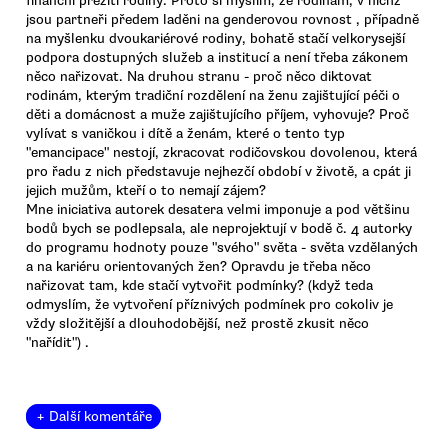
finanční přežití rodiny. Proto si myslím, že rodinám, v nichž
jsou partneři předem laděni na genderovou rovnost , případně
na myšlenku dvoukariérové rodiny, bohatě stačí velkorysejší
podpora dostupných služeb a institucí a není třeba zákonem
něco nařizovat. Na druhou stranu - proč něco diktovat
rodinám, kterým tradiční rozdělení na ženu zajištující péči o
děti a domácnost a muže zajištujícího příjem, vyhovuje? Proč
vylívat s vaničkou i dítě a ženám, které o tento typ
"emancipace" nestojí, zkracovat rodičovskou dovolenou, která
pro řadu z nich představuje nejhezčí období v životě, a cpát ji
jejich mužům, kteří o to nemají zájem?
Mne iniciativa autorek desatera velmi imponuje a pod většinu
bodů bych se podlepsala, ale neprojektují v bodě č. 4 autorky
do programu hodnoty pouze "svého" světa - světa vzdělaných
a na kariéru orientovaných žen? Opravdu je třeba něco
nařizovat tam, kde stačí vytvořit podmínky? (když teda
odmyslím, že vytvoření příznivých podmínek pro cokoliv je
vždy složitější a dlouhodobější, než prostě zkusit něco
"nařídit") .
+ Další komentáře