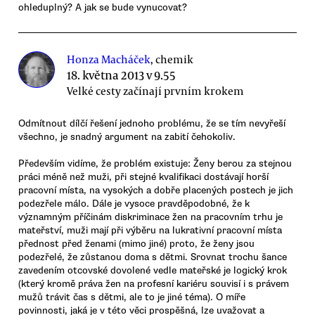
ohleduplný? A jak se bude vynucovat?
Honza Macháček
, chemik
18. května 2013 v 9.55
Velké cesty začínají prvním krokem
Odmítnout dílčí řešení jednoho problému, že se tím nevyřeší
všechno, je snadný argument na zabití čehokoliv.
Především vidíme, že problém existuje: Ženy berou za stejnou
práci méně než muži, při stejné kvalifikaci dostávají horší
pracovní místa, na vysokých a dobře placených postech je jich
podezřele málo. Dále je vysoce pravděpodobné, že k
významným příčinám diskriminace žen na pracovním trhu je
mateřství, muži mají při výběru na lukrativní pracovní místa
přednost před ženami (mimo jiné) proto, že ženy jsou
podezřelé, že zůstanou doma s dětmi. Srovnat trochu šance
zavedením otcovské dovolené vedle mateřské je logický krok
(který kromě práva žen na profesní kariéru souvisí i s právem
mužů trávit čas s dětmi, ale to je jiné téma). O míře
povinnosti, jaká je v této věci prospěšná, lze uvažovat a