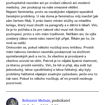
pochopitelně nevolám ani po zrušení zákonů ani moderní
medicíny. Jen poukazuji na naše omezené vědění.
Nejsem feministka, proto se nezabývám nějakými speciálně
ženskými problémy. U nás doma je feministou můj manžel (jak
sám žertem říká). V práci často mívám služby za mladého
kolegu, který musí chodit na paragrafy a s dětmi k lékaři. Vím,
že je to potřeba a že pro takové věci musí mít člověk
pochopení, proto s ním mám trpělivost. Neříkám ani, že výše
uvedený zákon nemá nebo nesmí být přijat. Říkám jen to, že
mně se nelíbí.
Omlouvám se, pokud někoho rozčiluji svou kritikou. Prostě
mám takovou tendenci neustále poukazovat na složitost
společenských jevů a na to, že všechno je provázané a
všechno souvisí se vším. Patrně je to nějaká špatná vlastnost,
za kterou prostě nemůžu. Vím, že lidi si přejí, aby svět byl
jednoduchý, lehce vysvětlitelný a lehce řiditelný; aby byly
problémy řešitelné nějakým snadným způsobem, jenže ono to
tak není. Pokud to někoho rozčiluje, ať mi prostě nevěnuje
pozornost.
Bohumír Molnár
, podnikatel