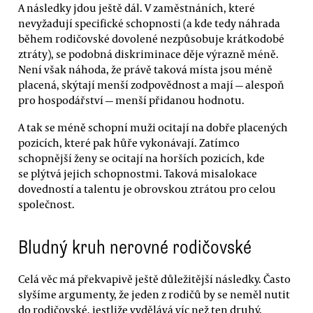
A následky jdou ještě dál. V zaměstnáních, které
nevyžadují specifické schopnosti (a kde tedy náhrada
během rodičovské dovolené nezpůsobuje krátkodobé
ztráty), se podobná diskriminace děje výrazně méně.
Není však náhoda, že právě taková místa jsou méně
placená, skýtají menší zodpovědnost a mají — alespoň
pro hospodářství — menší přidanou hodnotu.
A tak se méně schopní muži ocitají na dobře placených
pozicích, které pak hůře vykonávají. Zatímco
schopnější ženy se ocitají na horších pozicích, kde
se plýtvá jejich schopnostmi. Taková misalokace
dovedností a talentu je obrovskou ztrátou pro celou
společnost.
Bludný kruh nerovné rodičovské
Celá věc má překvapivě ještě důležitější následky. Často
slyšíme argumenty, že jeden z rodičů by se neměl nutit
do rodičovské, jestliže vydělává víc než ten druhý.