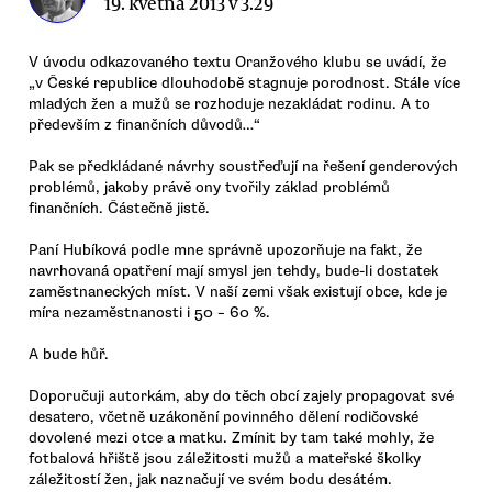
19. května 2013 v 3.29
V úvodu odkazovaného textu Oranžového klubu se uvádí, že
„v České republice dlouhodobě stagnuje porodnost. Stále více
mladých žen a mužů se rozhoduje nezakládat rodinu. A to
především z finančních důvodů…“
Pak se předkládané návrhy soustřeďují na řešení genderových
problémů, jakoby právě ony tvořily základ problémů
finančních. Částečně jistě.
Paní Hubíková podle mne správně upozorňuje na fakt, že
navrhovaná opatření mají smysl jen tehdy, bude-li dostatek
zaměstnaneckých míst. V naší zemi však existují obce, kde je
míra nezaměstnanosti i 50 – 60 %.
A bude hůř.
Doporučuji autorkám, aby do těch obcí zajely propagovat své
desatero, včetně uzákonění povinného dělení rodičovské
dovolené mezi otce a matku. Zmínit by tam také mohly, že
fotbalová hřiště jsou záležitosti mužů a mateřské školky
záležitostí žen, jak naznačují ve svém bodu desátém.