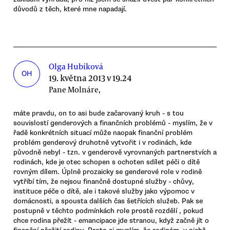
důvodů z těch, které mne napadají.
Olga Hubíková
OH
19. května 2013 v 19.24
Pane Molnáre,
máte pravdu, on to asi bude začarovaný kruh - s tou
souvislostí genderových a finančních problémů - myslím, že v
řadě konkrétních situací může naopak finanční problém
problém genderový druhotně vytvořit i v rodinách, kde
původně nebyl - tzn. v genderově vyrovnaných partnerstvích a
rodinách, kde je otec schopen s ochoten sdílet péči o dítě
rovným dílem. Úplně prozaicky se genderové role v rodině
vytříbí tím, že nejsou finančně dostupné služby - chůvy,
instituce péče o dítě, ale i takové služby jako výpomoc v
domácnosti, a spousta dalších čas šetřících služeb. Pak se
postupně v těchto podmínkách role prostě rozdělí , pokud
chce rodina přežít - emancipace jde stranou, když začně jít o