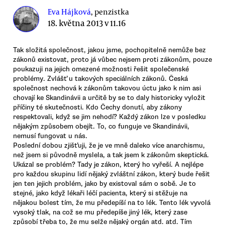
Eva Hájková
, penzistka
18. května 2013 v 11.16
Tak složitá společnost, jakou jsme, pochopitelně nemůže bez
zákonů existovat, proto já vůbec nejsem proti zákonům, pouze
poukazuji na jejich omezené možnosti řešit společenské
problémy. Zvlášť u takových speciálních zákonů. Česká
společnost nechová k zákonům takovou úctu jako k nim asi
chovají ke Skandinávii a určitě by se to daly historicky vyložit
příčiny té skutečnosti. Kdo Čechy donutí, aby zákony
respektovali, když se jim nehodí? Každý zákon lze v posledku
nějakým způsobem obejít. To, co funguje ve Skandinávii,
nemusí fungovat u nás.
Poslední dobou zjišťuji, že je ve mně daleko více anarchismu,
než jsem si původně myslela, a tak jsem k zákonům skeptická.
Ukázal se problém? Tady je zákon, který ho vyřeší. A nejlépe
pro každou skupinu lidí nějaký zvláštní zákon, který bude řešit
jen ten jejich problém, jako by existoval sám o sobě. Je to
stejné, jako když lékaři léčí pacienta, který si stěžuje na
nějakou bolest tím, že mu předepíší na to lék. Tento lék vyvolá
vysoký tlak, na což se mu předepíše jiný lék, který zase
způsobí třeba to, že mu selže nějaký orgán atd. atd. Tím