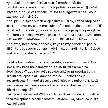
vynutitelné pracovní právo a také mnohem většéí
zaměstnavetelkou kulturu. To je právě to - nejsme výjmeční,
když to funguje ve Švédsku, MUSÍ to fungovat u nás - co je
zaslepenost největší.
Ano, jde-li o spíše o ideu a její aplikaci v prax, i ať to stojí co to
stojí , no prosím, experimentujme. Ale pokud jde o komfotnější
prostředí pro rodiny, tak i stávající úprava je lepší a poskytuje
rodinám větší manévrovací prostor, než navrhované uzákonění
sdílené RD. Vždyť dnes může jít na RD klidně babička dítěte,
jeho otec, nebo teta, dedeček, když zajistý celodenní péči o
dítě - to bude opravdu lepší, když nekdo nařídí - tolik měsícců
matka a tolik otec a basfa fidli ?
To jako fakt rodinám prostě nařídite, že musí muž na RD ve
chvíli, kdy žena má zaměstnání za 16 brutto a muž za
dvojnásobek? Leda by výše rodičovaského příspevku byla v
úrovni stávajího platu daného rodiče.....nebo žena je
nezaměstnaná - musí si stůj co stůj hledat zaměstnání, když
muž zaměstnání má a ona je třeba, svetě zboř se, doma s
dětmi spokojená?
Fakt jako idea nadevše??? Není to kapánek, drobátko, malinko
totalitní způsob řešení problému stylem - my víme, co je pro
vás nejlepší?