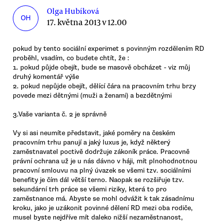
Olga Hubíková
OH
17. května 2013 v 12.00
pokud by tento sociální experimet s povinným rozdělením RD
proběhl, vsadím, co budete chtít, že :
1. pokud půjde obejít, bude se masově obcházet - viz můj
druhý komentář výše
2. pokud nepůjde obejít, dělící čára na pracovním trhu brzy
povede mezi dětnými (muži a ženami) a bezdětnými
3.Vaše varianta č. 2 je správně
Vy si asi neumíte představit, jaké poměry na českém
pracovním trhu panují a jaký luxus je, když některý
zaměstnavatel poctivě dodržuje zákoník práce. Pracovně
právní ochrana už je u nás dávno v háji, mít plnohodnotnou
pracovní smlouvu na plný úvazek se všemi tzv. sociálními
benefity je čím dál větší terno. Naopak se rozšiřuje tzv.
sekundární trh práce se všemi riziky, která to pro
zaměstnance má. Abyste se mohl odvážit k tak zásadnímu
kroku, jako je uzákonit povinné dělení RD mezi oba rodiče,
musel byste nejdříve mít daleko nižší nezaměstnanost,