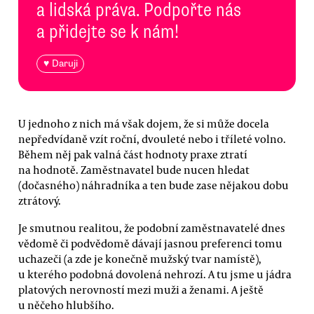
a lidská práva. Podpořte nás
a přidejte se k nám!
♥ Daruji
U jednoho z nich má však dojem, že si může docela
nepředvídaně vzít roční, dvouleté nebo i tříleté volno.
Během něj pak valná část hodnoty praxe ztratí
na hodnotě. Zaměstnavatel bude nucen hledat
(dočasného) náhradníka a ten bude zase nějakou dobu
ztrátový.
Je smutnou realitou, že podobní zaměstnavatelé dnes
vědomě či podvědomě dávají jasnou preferenci tomu
uchazeči (a zde je konečně mužský tvar namístě),
u kterého podobná dovolená nehrozí. A tu jsme u jádra
platových nerovností mezi muži a ženami. A ještě
u něčeho hlubšího.