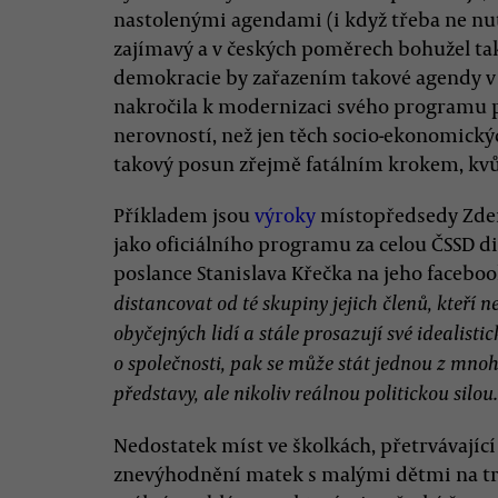
nastolenými agendami (i když třeba ne nu
zajímavý a v českých poměrech bohužel ta
demokracie by zařazením takové agendy v
nakročila k modernizaci svého programu 
nerovností, než jen těch socio-ekonomický
takový posun zřejmě fatálním krokem, kvůl
Příkladem jsou
výroky
místopředsedy Zdeň
jako oficiálního programu za celou ČSSD di
poslance Stanislava Křečka na jeho facebo
distancovat od té skupiny jejich členů, kteří 
obyčejných lidí a stále prosazují své idealis
o společnosti, pak se může stát jednou z mnoha
představy, ale nikoliv reálnou politickou silou.
Nedostatek míst ve školkách, přetrvávajíc
znevýhodnění matek s malými dětmi na tr