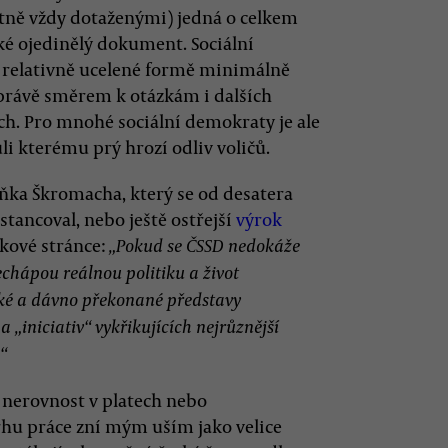
tně vždy dotaženými) jedná o celkem
ké ojedinělý dokument. Sociální
 relativně ucelené formě minimálně
právě směrem k otázkám i dalších
ch. Pro mnohé sociální demokraty je ale
i kterému prý hrozí odliv voličů.
ka Škromacha, který se od desatera
stancoval, nebo ještě ostřejší
výrok
okové stránce:
„Pokud se ČSSD nedokáže
nechápou reálnou politiku a život
tické a dávno překonané představy
 „iniciativ“ vykřikujících nejrůznější
“
í nerovnost v platech nebo
hu práce zní mým uším jako velice