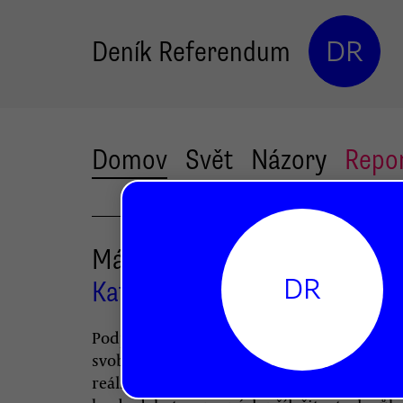
Deník Referendum
DR
Domov
Svět
Názory
Repo
Máte děti, Kateřino?
DR
Kateřina Kňapová
Podpora rovných příležitostí znamená ko
svobody volby, agendu idealistů nereflektu
reálné problémy, a pokud žena nemá děti,