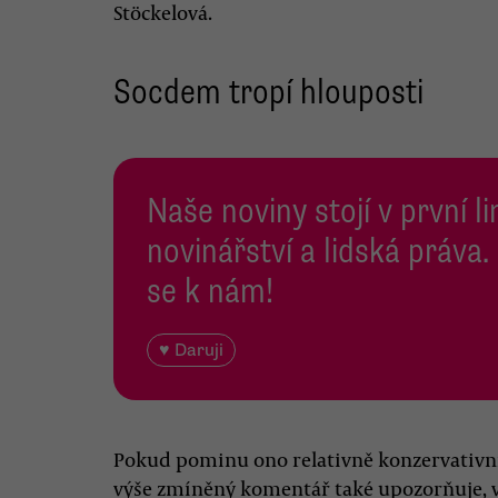
Stöckelová.
Socdem tropí hlouposti
Naše noviny stojí v první l
novinářství a lidská práva.
se k nám!
♥ Daruji
Pokud pominu ono relativně konzervativní
výše zmíněný komentář také upozorňuje,