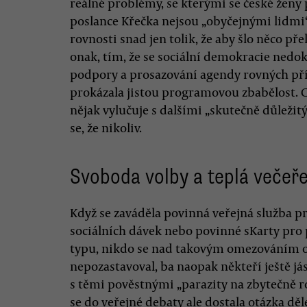
reálné problémy, se kterými se české ženy 
poslance Křečka nejsou „obyčejnými lidmi
rovnosti snad jen tolik, že aby šlo něco př
onak, tím, že se sociální demokracie nedok
podpory a prosazování agendy rovných pří
prokázala jistou programovou zbabělost. C
nějak vylučuje s dalšími „skutečně důle
se, že nikoliv.
Svoboda volby a teplá večeř
Když se zaváděla povinná veřejná služba 
sociálních dávek nebo povinné sKarty pro
typu, nikdo se nad takovým omezováním o
nepozastavoval, ba naopak někteří ještě jás
s těmi pověstnými „parazity na zbytečně 
se do veřejné debaty ale dostala otázka dě