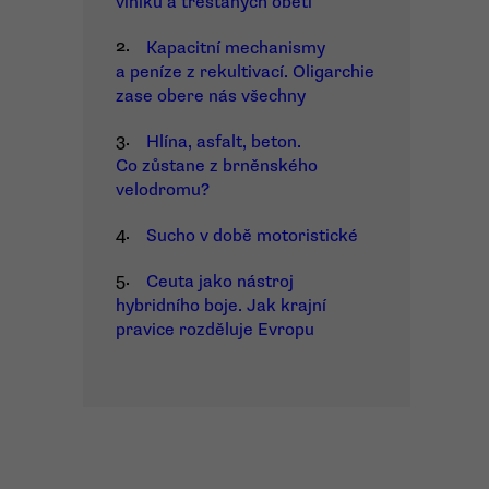
viníků a trestaných obětí
2.
Kapacitní mechanismy
a peníze z rekultivací. Oligarchie
zase obere nás všechny
3.
Hlína, asfalt, beton.
Co zůstane z brněnského
velodromu?
4.
Sucho v době motoristické
5.
Ceuta jako nástroj
hybridního boje. Jak krajní
pravice rozděluje Evropu