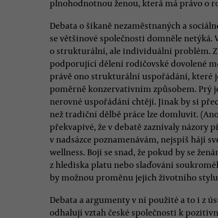
plnohodnotnou ženou, která má právo o ro
Debata o šikaně nezaměstnaných a sociálně
se většinové společnosti domněle netýká. V
o strukturální, ale individuální problém. 
podporující dělení rodičovské dovolené me
právě ono strukturální uspořádání, které j
poměrně konzervativním způsobem. Prý je 
nerovné uspořádání chtějí. Jinak by si přec
než tradiční dělbě práce lze domluvit. (Ano
překvapivé, že v debatě zaznívaly názory p
v nadsázce poznamenávám, nejspíš hájí své
wellness. Bojí se snad, že pokud by se žená
z hlediska platu nebo slaďování soukroméh
by možnou proměnu jejich životního stylu 
Debata a argumenty v ní použité a to i z ú
odhalují vztah české společnosti k pozitiv