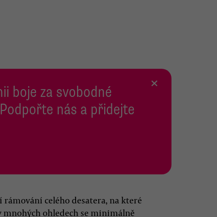
×
inii boje za svobodné
 Podpořte nás a přidejte
 rámování celého desatera, na které
 v mnohých ohledech se minimálně