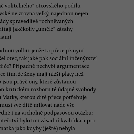
ě volitelného“ otcovského podílu
ovské ne zrovna velký, najednou nejen
rmády spravedlivě rozhněvaných
tají jakékoliv „umělé“ zásahy
nami.
dnou volbu: jenže ta přece již nyní
 otec, tak jaké pak sociální inženýrství
odiče? Případně nechybí argumentace
e tím, že ženy mají nižší platy než
o jsou právě ony, které zůstanou
oň kritickém rozboru té údajné svobody
u Matky, kterou dítě přece potřebuje
 musí své dítě milovat nade vše
ledně i na vrcholně podpásovou otázku:
teřství bylo tou zásadní kvalifikací pro
matka jako kdyby (ještě) nebyla