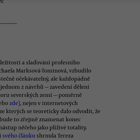
ec
ežitostí a slaďování profesního
ichaela Marksová-Tominová, vzbudilo
ástečně očekávatelný, ale každopádně
 jednom z návrhů — zavedení dělení
vzoru severských zemí — poměrně
ebo
zde
), nejen v internetových
ze kterých se teoreticky dalo odvodit, že
 bude to zřejmě znamenat konec
stup něčeho jako plíživé totality.
i
svého článku
shrnula Tereza