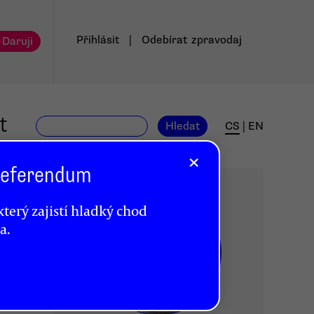
Přihlásit
|
Odebírat
zpravodaj
 Daruji
t
Hledat
CS
|
EN
×
 Referendum
terý zajistí hladký chod
a.