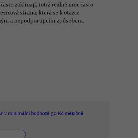
často zaklínají, totiž reálně moc často
levicová strana, která se k otázce
ačným a nepodporujícím způsobem.
ar v minimální hodnotě 50 Kč měsíčně