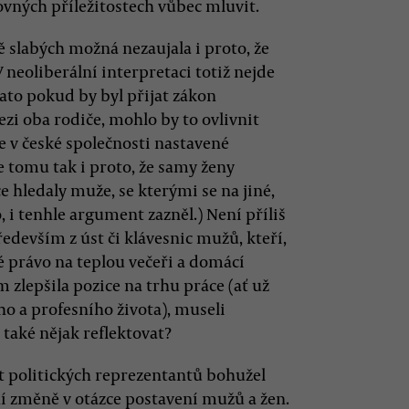
vných příležitostech vůbec mluvit.
 slabých možná nezaujala i proto, že
 neoliberální interpretaci totiž nejde
Zato pokud by byl přijat zákon
zi oba rodiče, mohlo by to ovlivnit
e v české společnosti nastavené
tomu tak i proto, že samy ženy
e hledaly muže, se kterými se na jiné,
, i tenhle argument zazněl.) Není příliš
ředevším z úst či klávesnic mužů, kteří,
 právo na teplou večeři a domácí
m zlepšila pozice na trhu práce (ať už
o a profesního života), museli
také nějak reflektovat?
st politických reprezentantů bohužel
ní změně v otázce postavení mužů a žen.