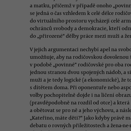
a matku, přičemž v případě onoho „povinn
se jedná o čas vzhledem k celé délce rodič
do virtuálního prostoru vycházejí celé a
ochránců svobody a demokracie, kteří odmí
do „přirozené“ dělby práce mezi muži a že
V jejich argumentaci nechybí apel na svobo
umožňuje, aby na rodičovskou dovolenou šel
v podobě „povinné“ rodičovské pro oba r
jednou stranou dvou spojených nádob, a sic
muži a je tedy logické (a ekonomické), že t
s dítětem doma. Při oponentuře nebo asp
volby pochopitelně dojde i na líčení obraz
(pravděpodobně na rozdíl od otce) a která
a obětovat se pro ně a jeho výchovu, a nás
„Kateřino, máte děti?“ Jako kdyby právě ma
debatu o rovných příležitostech a žena-ne-