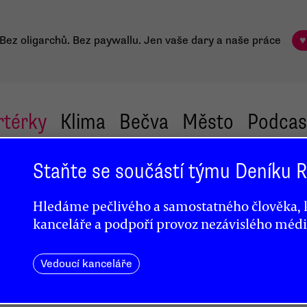
Bez oligarchů. Bez paywallu.
Jen vaše dary a naše práce
♥
rtérky
Klima
Bečva
Město
Podcas
Staňte se součástí týmu Deníku
Hledáme pečlivého a samostatného člověka, k
kanceláře a podpoří provoz nezávislého médi
nec
Vedoucí kanceláře
jící
 zřejmě