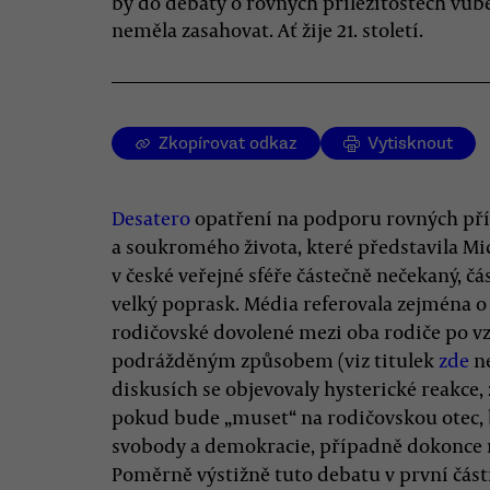
by do debaty o rovných příležitostech vůb
neměla zasahovat. Ať žije 21. století.
Zkopírovat odkaz
Vytisknout
Desatero
opatření na podporu rovných příl
a soukromého života, které představila M
v české veřejné sféře částečně nečekaný, č
velký poprask. Média referovala zejména o
rodičovské dovolené mezi oba rodiče po 
podrážděným způsobem (viz titulek
zde
n
diskusích se objevovaly hysterické reakce, 
pokud bude „muset“ na rodičovskou otec,
svobody a demokracie, případně dokonce ná
Poměrně výstižně tuto debatu v první část