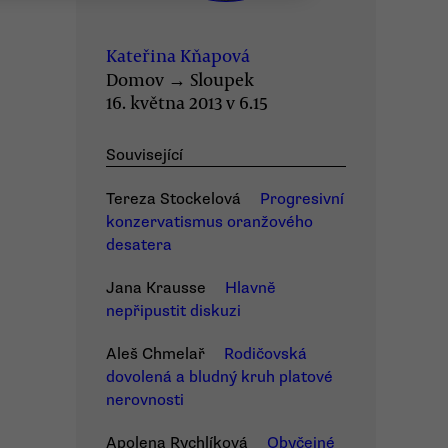
Kateřina Kňapová
Domov
→
Sloupek
16. května 2013 v 6.15
Související
Tereza Stockelová
Progresivní
konzervatismus oranžového
desatera
Jana Krausse
Hlavně
nepřipustit diskuzi
Aleš Chmelař
Rodičovská
dovolená a bludný kruh platové
nerovnosti
Apolena Rychlíková
Obyčejné