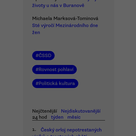
životy u nás v Buranově
Michaela Marksová-Tominová
Sté výročí Mezinárodního dne
žen
#
ČSSD
#
Rovnost pohlaví
#
Politická kultura
Nejčtenější
Nejdiskutovanější
24 hod
týden
měsíc
1.
Český orloj nepotrestaných