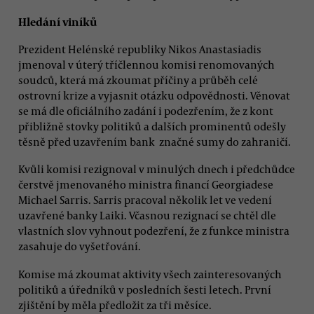
Hledání viníků
Prezident Helénské republiky Nikos Anastasiadis
jmenoval v úterý tříčlennou komisi renomovaných
soudců, která má zkoumat příčiny a průběh celé
ostrovní krize a vyjasnit otázku odpovědnosti. Věnovat
se má dle oficiálního zadání i podezřením, že z kont
přibližně stovky politiků a dalších prominentů odešly
těsně před uzavřením bank značné sumy do zahraničí.
Kvůli komisi rezignoval v minulých dnech i předchůdce
čerstvě jmenovaného ministra financí Georgiadese
Michael Sarris. Sarris pracoval několik let ve vedení
uzavřené banky Laiki. Včasnou rezignací se chtěl dle
vlastních slov vyhnout podezření, že z funkce ministra
zasahuje do vyšetřování.
Komise má zkoumat aktivity všech zainteresovaných
politiků a úředníků v posledních šesti letech. První
zjištění by měla předložit za tři měsíce.