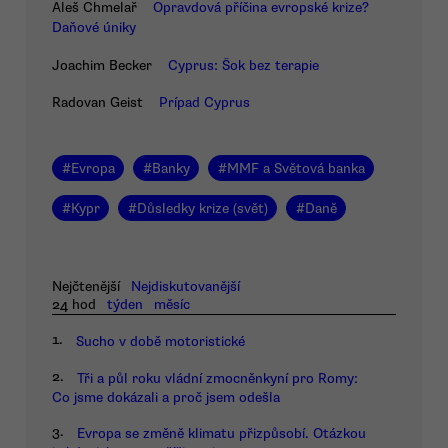
Aleš Chmelař
Opravdová příčina evropské krize?
Daňové úniky
Joachim Becker
Cyprus: Šok bez terapie
Radovan Geist
Prípad Cyprus
#
Evropa
#
Banky
#
MMF a Světová banka
#
Kypr
#
Důsledky krize (svět)
#
Daně
Nejčtenější
Nejdiskutovanější
24 hod
týden
měsíc
1.
Sucho v době motoristické
2.
Tři a půl roku vládní zmocněnkyní pro Romy:
Co jsme dokázali a proč jsem odešla
3.
Evropa se změně klimatu přizpůsobí. Otázkou