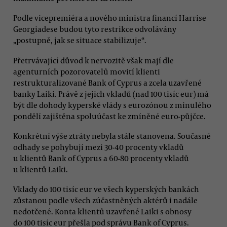
Podle vicepremiéra a nového ministra financí Harrise
Georgiadese budou tyto restrikce odvolávány
„postupně, jak se situace stabilizuje“.
Přetrvávající důvod k nervozitě však mají dle
agenturních pozorovatelů movití klienti
restrukturalizované Bank of Cyprus a zcela uzavřené
banky Laiki. Právě z jejich vkladů (nad 100 tisíc eur) má
být dle dohody kyperské vlády s eurozónou z minulého
pondělí zajištěna spoluúčast ke zmíněné euro-půjčce.
Konkrétní výše ztráty nebyla stále stanovena. Současné
odhady se pohybují mezi 30-40 procenty vkladů
u klientů Bank of Cyprus a 60-80 procenty vkladů
u klientů Laiki.
Vklady do 100 tisíc eur ve všech kyperských bankách
zůstanou podle všech zúčastněných aktérů i nadále
nedotčené. Konta klientů uzavřené Laiki s obnosy
do 100 tisíc eur přešla pod správu Bank of Cyprus.