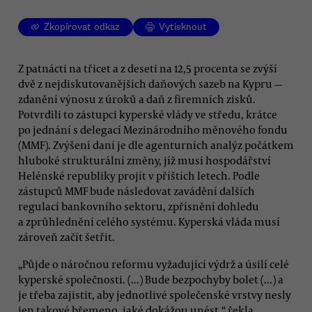
Zkopírovat odkaz
Vytisknout
Z patnácti na třicet a z deseti na 12,5 procenta se zvýší
dvě z nejdiskutovanějších daňových sazeb na Kypru —
zdanění výnosu z úroků a daň z firemních zisků.
Potvrdili to zástupci kyperské vlády ve středu, krátce
po jednání s delegací Mezinárodního měnového fondu
(MMF). Zvýšení daní je dle agenturních analýz počátkem
hluboké strukturální změny, jíž musí hospodářství
Helénské republiky projít v příštích letech. Podle
zástupců MMF bude následovat zavádění dalších
regulací bankovního sektoru, zpřísnění dohledu
a zprůhlednění celého systému. Kyperská vláda musí
zároveň začít šetřit.
„Půjde o náročnou reformu vyžadující výdrž a úsilí celé
kyperské společnosti. (...) Bude bezpochyby bolet (...) a
je třeba zajistit, aby jednotlivé společenské vrstvy nesly
jen takové břemeno, jaké dokážou unést,“ řekla