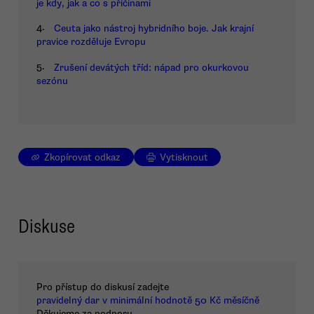
je kdy, jak a co s příčinami
4.
Ceuta jako nástroj hybridního boje. Jak krajní
pravice rozděluje Evropu
5.
Zrušení devátých tříd: nápad pro okurkovou
sezónu
Zkopírovat odkaz
Vytisknout
Diskuse
Pro přístup do diskusí zadejte
pravidelný dar v minimální hodnotě 50 Kč měsíčně
Děkujeme za podporu.