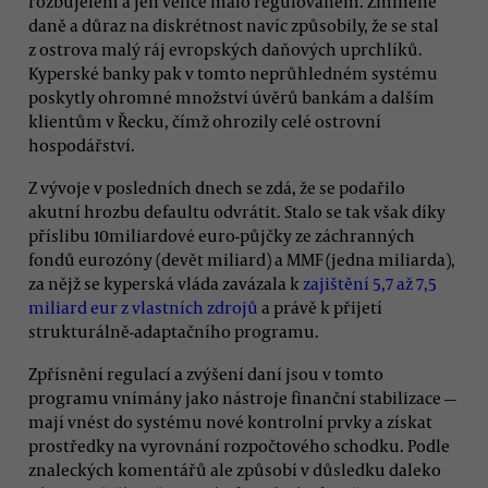
rozbujelém a jen velice málo regulovaném. Zmíněné
daně a důraz na diskrétnost navíc způsobily, že se stal
z ostrova malý ráj evropských daňových uprchlíků.
Kyperské banky pak v tomto neprůhledném systému
poskytly ohromné množství úvěrů bankám a dalším
klientům v Řecku, čímž ohrozily celé ostrovní
hospodářství.
Z vývoje v posledních dnech se zdá, že se podařilo
akutní hrozbu defaultu odvrátit. Stalo se tak však díky
příslibu 10miliardové euro-půjčky ze záchranných
fondů eurozóny (devět miliard) a MMF (jedna miliarda),
za nějž se kyperská vláda zavázala k
zajištění 5,7 až 7,5
miliard eur z vlastních zdrojů
a právě k přijetí
strukturálně-adaptačního programu.
Zpřísnění regulací a zvýšení daní jsou v tomto
programu vnímány jako nástroje finanční stabilizace —
mají vnést do systému nové kontrolní prvky a získat
prostředky na vyrovnání rozpočtového schodku. Podle
znaleckých komentářů ale způsobí v důsledku daleko