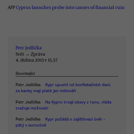
AFP
Cyprus launches probe into causes of financial ruin
Petr Jedlička
Svět
→
Zpráva
4. dubna 2013 v 15.57
Související
Petr Jedlička
Kypr upustil od konfiskačních daní,
za banky mají platit jen milionáři
Petr Jedlička
Na Kypru trvají obavy z runu, vláda
zvažuje možnosti
Petr Jedlička
Kypr požádá o zajišťovací úvěr -
pátý v eurozóně