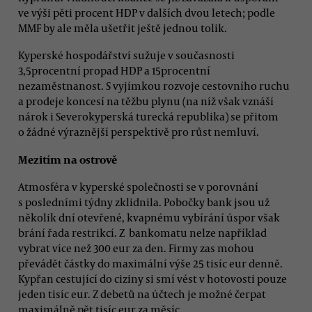
ve výši pěti procent HDP v dalších dvou letech; podle
MMF by ale měla ušetřit ještě jednou tolik.
Kyperské hospodářství sužuje v současnosti
3,5procentní propad HDP a 15procentní
nezaměstnanost. S vyjímkou rozvoje cestovního ruchu
a prodeje koncesí na těžbu plynu (na níž však vznáší
nárok i Severokyperská turecká republika) se přitom
o žádné výraznější perspektivě pro růst nemluví.
Mezitím na ostrově
Atmosféra v kyperské společnosti se v porovnání
s posledními týdny zklidnila. Pobočky bank jsou už
několik dní otevřené, kvapnému vybírání úspor však
brání řada restrikcí. Z bankomatu nelze například
vybrat více než 300 eur za den. Firmy zas mohou
převádět částky do maximální výše 25 tisíc eur denně.
Kypřan cestující do ciziny si smí vést v hotovosti pouze
jeden tisíc eur. Z debetů na účtech je možné čerpat
maximálně pět tisíc eur za měsíc.