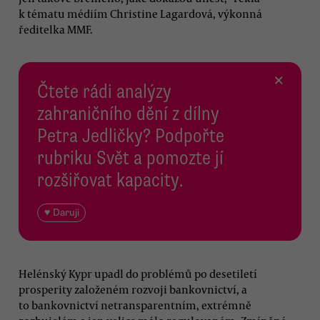
k tématu médiím Christine Lagardová, výkonná
ředitelka MMF.
×
Čtete rádi analýzy
zahraničního dění z dílny
Petra Jedličky? Podpořte
rubriku Svět a pomozte jí
rozšiřovat kapacity.
♥ Daruji
Helénský Kypr upadl do problémů po desetiletí
prosperity založeném rozvoji bankovnictví, a
to bankovnictví netransparentním, extrémně