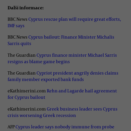
Další informace:
BBC News
Cyprus rescue plan will require great efforts,
IMF says
BBC News
Cyprus bailout: Finance Minister Michalis
Sarris quits
The Guardian
Cyprus finance minister Michael Sarris
resigns as blame game begins
The Guardian
Cypriot president angrily denies claims
family member exported bank funds
eKathimerini.com
Rehn and Lagarde hail agreement
for Cyprus bailout
eKathimerini.com
Greek business leader sees Cyprus
crisis worsening Greek recession
AFP
Cyprus leader says nobody immune from probe