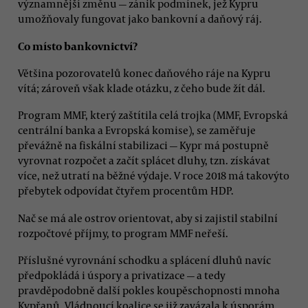
významnější změnu — zánik podmínek, jež Kypru
umožňovaly fungovat jako bankovní a daňový ráj.
Co místo bankovnictví?
Většina pozorovatelů konec daňového ráje na Kypru
vítá; zároveň však klade otázku, z čeho bude žít dál.
Program MMF, který zaštítila celá trojka (MMF, Evropská
centrální banka a Evropská komise), se zaměřuje
převážně na fiskální stabilizaci — Kypr má postupně
vyrovnat rozpočet a začít splácet dluhy, tzn. získávat
více, než utratí na běžné výdaje. V roce 2018 má takovýto
přebytek odpovídat čtyřem procentům HDP.
Nač se má ale ostrov orientovat, aby si zajistil stabilní
rozpočtové příjmy, to program MMF neřeší.
Příslušné vyrovnání schodku a splácení dluhů navíc
předpokládá i úspory a privatizace — a tedy
pravděpodobně další pokles koupěschopnosti mnoha
Kypřanů. Vládnoucí koalice se již zavázala k úsporám