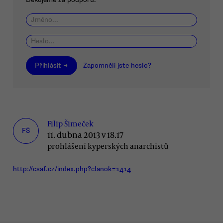
Přihlásit →
Zapomněli jste heslo?
Filip Šimeček
FŠ
11. dubna 2013 v 18.17
prohlášení kyperských anarchistů
http://csaf.cz/index.php?clanok=1414