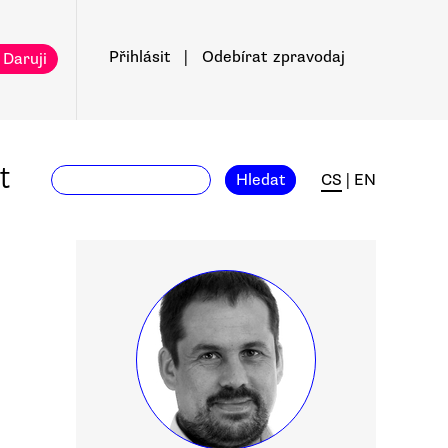
Přihlásit
|
Odebírat
zpravodaj
 Daruji
t
Hledat
CS
|
EN