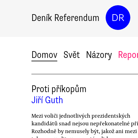
Deník Referendum
DR
Domov
Svět
Názory
Repo
Proti příkopům
Jiří Guth
Mezi voliči jednotlivých prezidentských
kandidátů snad nejsou nepřekonatelné př
Rozhodně by nemusely být, jakož ani mezi