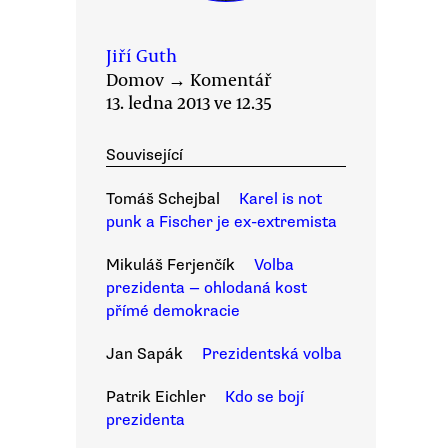
Jiří Guth
Domov
→
Komentář
13. ledna 2013 ve 12.35
Související
Tomáš Schejbal
Karel is not
punk a Fischer je ex-extremista
Mikuláš Ferjenčík
Volba
prezidenta — ohlodaná kost
přímé demokracie
Jan Sapák
Prezidentská volba
Patrik Eichler
Kdo se bojí
prezidenta