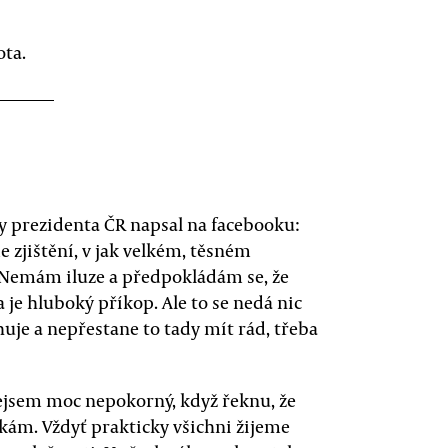
ota.
lby prezidenta ČR napsal na facebooku:
e zjištění, v jak velkém, těsném
. Nemám iluze a předpokládám se, že
je hluboký příkop. Ale to se nedá nic
uje a nepřestane to tady mít rád, třeba
nejsem moc nepokorný, když řeknu, že
kám. Vždyť prakticky všichni žijeme