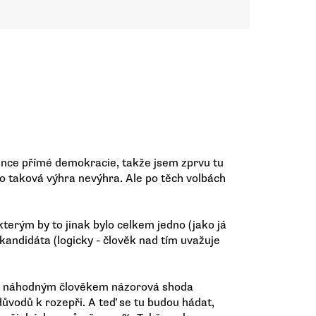
nce přímé demokracie, takže jsem zprvu tu
to taková výhra nevýhra. Ale po těch volbách
 kterým by to jinak bylo celkem jedno (jako já
 kandidáta (logicky - člověk nad tím uvažuje
 a náhodným člověkem názorová shoda
vodů k rozepři. A teď se tu budou hádat,