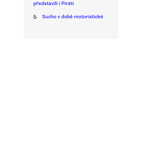
představili i Piráti
5.
Sucho v době motoristické