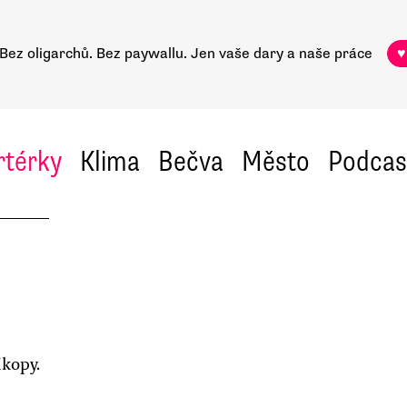
Bez oligarchů. Bez paywallu.
Jen vaše dary a naše práce
♥
rtérky
Klima
Bečva
Město
Podcas
íkopy.