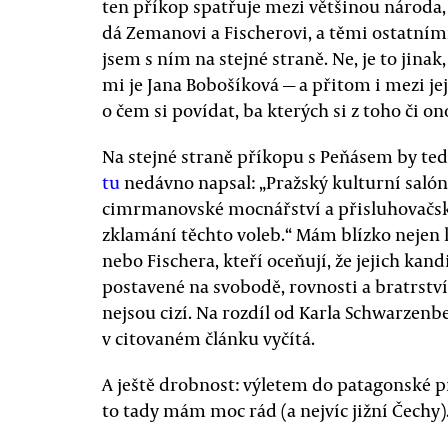
ten příkop spatřuje mezi většinou národa, 
dá Zemanovi a Fischerovi, a těmi ostatními.
jsem s ním na stejné straně. Ne, je to jina
mi je Jana Bobošíková — a přitom i mezi je
o čem si povídat, ba kterých si z toho či 
Na stejné straně příkopu s Peňásem by ted
tu
nedávno napsal: „Pražský kulturní salón 
cimrmanovské mocnářství a přisluhovačské 
zklamání těchto voleb.“ Mám blízko nejen 
nebo Fischera, kteří oceňují, že jejich k
postavené na svobodě, rovnosti a bratrství
nejsou cizí. Na rozdíl od Karla Schwarzenb
v citovaném článku vyčítá.
A ještě drobnost: výletem do patagonské p
to tady mám moc rád (a nejvíc jižní Čechy)