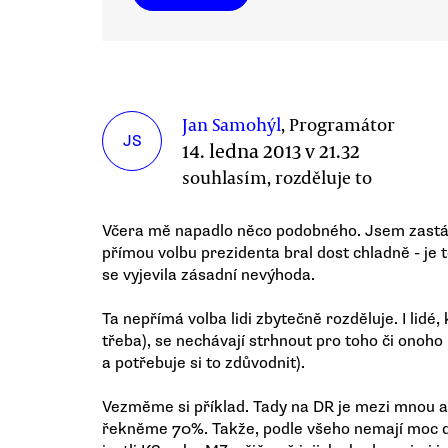
Jan Samohýl
, Programátor
JS
14. ledna 2013 v 21.32
souhlasím, rozděluje to
Včera mě napadlo něco podobného. Jsem zastá
přímou volbu prezidenta bral dost chladně - je 
se vyjevila zásadní nevýhoda.
Ta nepřímá volba lidi zbytečně rozděluje. I lidé,
třeba), se nechávají strhnout pro toho či onoho
a potřebuje si to zdůvodnit).
Vezměme si příklad. Tady na DR je mezi mnou
řekněme 70%. Takže, podle všeho nemají moc dů