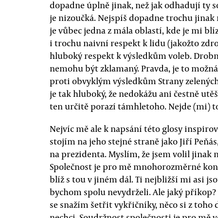
dopadne úplně jinak, než jak odhadují ty 
je nizoučká. Nejspíš dopadne trochu jinak n
je vůbec jedna z mála oblastí, kde je mi b
i trochu naivní respekt k lidu (jakožto zdr
hluboký respekt k výsledkům voleb. Drobná
nemohu být zklamaný. Pravda, je to možná
proti obvyklým výsledkům Strany zelených
je tak hluboký, že nedokážu ani čestně utěšo
ten určitě porazí támhletoho. Nejde (mi) t
Nejvíc mě ale k napsání této glosy inspirov
stojím na jeho stejné straně jako Jiří Peňás
na prezidenta. Myslím, že jsem volil jinak 
Společnost je pro mě mnohorozměrné kont
blíž s tou v jiném dál. Ti nejbližší mi asi 
bychom spolu nevydrželi. Ale jaký příkop? N
se snažím šetřit vykřičníky, něco si z toho 
nechci. Soudržnost společnosti je pro mě 