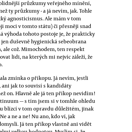
solidnější průzkumy veřejného mínění,
ež ty průzkumy - a já nevím, jak. Tohle
lízký agnosticismus. Ale mám v tom
oji moci v tomto státu) či přesněji snad
 výhoda tohoto postoje je, že prakticky
 jen duševně hygienická sebeobrana
, ale což. Mimochodem, ten respekt
vat lidi, na kterých mi nejvíc záleží, že
o.
ala zmínka o příkopu. Já nevím, jestli
, ani jak to souvisí s kandidáty
než on. Hlavně ale já ten příkop nevidím!
inuum — s tím jsem si v tomhle ohledu
jsou blízcí v tom opravdu důležitém, jinak
e a ne a ne! Nu ano, kdo ví, jak
domyslí. Já ten příkop vlastně ani vidět
velmi velkou hodnotou. Myslím si, že