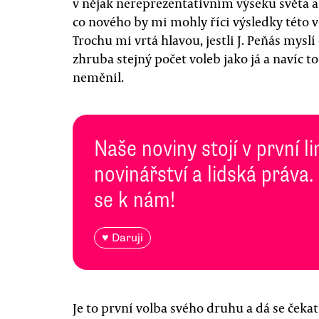
v nějak nereprezentativním výseku světa a 
co nového by mi mohly říci výsledky této 
Trochu mi vrtá hlavou, jestli J. Peňás myslí
zhruba stejný počet voleb jako já a navíc t
neměnil.
Naše noviny stojí v první l
novinářství a lidská práva.
se k nám!
♥ Daruji
Je to první volba svého druhu a dá se čeka