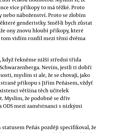
ce více příkopy to má těžké. Proto
y nebo náboženství. Proto se zlobím
některé genderistky. Směl-li bych zůstat
že ony znovu hloubí příkopy, které
 v tom vidím rozdíl mezi těmi dvěma
, když řekněme nižší střední třída
Schwarzenberga. Nevím, jestli ti dobří
osti, myslím si ale, že se chovají, jako
é straně příkopu s Jiřím Peňásem, vždyť
existenci většina těch učitelek
t. Myslím, že podobně se dřív
ba ODS mezi zaměstnanci s nízkými
 statusem Peňás později specifikoval, že