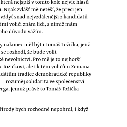
která nejspíš v tomto kole nejvíc hlasů
 Nijak zvlášť mě netěší, že přeci jen
k, vždyť snad nejvzdálenější z kandidátů
jími voliči znám lidi, s nimiž mám
onoho důvodu vážím.
y nakonec měl být i Tomáš Tožička, jenž
se rozhodl, že bude volit
nevolnictví. Pro mě je to nejhorší
k Tožičkovi, ale i k těm voličům Zemana
andidátům tradice demokratické republiky
 — rozuměj solidarita ve společenství —
erga, jemuž právě to Tomáš Tožička
řírody bych rozhodně nepohrdl, i když
.