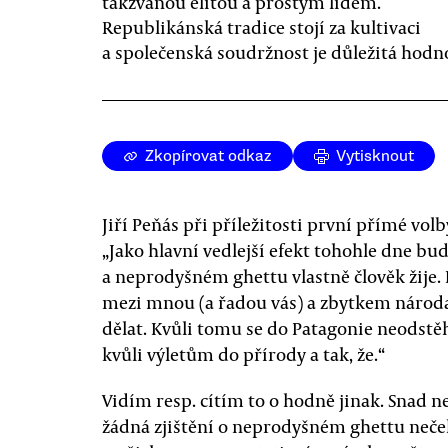
takzvanou elitou a prostým lidem.
Republikánská tradice stojí za kultivaci
a společenská soudržnost je důležitá hodn
Zkopírovat odkaz
Vytisknout
Jiří Peňás při příležitosti první přímé vo
„Jako hlavní vedlejší efekt tohohle dne bud
a neprodyšném ghettu vlastně člověk žije
mezi mnou (a řadou vás) a zbytkem národa 
dělat. Kvůli tomu se do Patagonie neodstěh
kvůli výletům do přírody a tak, že.“
Vidím resp. cítím to o hodně jinak. Snad 
žádná zjištění o neprodyšném ghettu neče