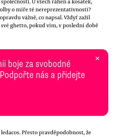
společnosti. U všech ráhen a kosatek,
volby o míře té nereprezentativnosti?
 opravdu vážně, co napsal. Vždyť zažil
o své ghetto, pokud vím, v poslední době
×
inii boje za svobodné
 Podpořte nás a přidejte
t ledacos. Přesto pravděpodobnost, že