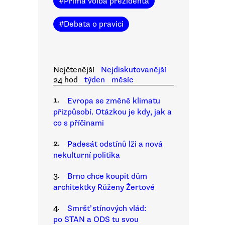
#
Přímá volba prezidenta
#
Debata o pravici
Nejčtenější
Nejdiskutovanější
24 hod
týden
měsíc
1.
Evropa se změně klimatu
přizpůsobí. Otázkou je kdy, jak a
co s příčinami
2.
Padesát odstínů lži a nová
nekulturní politika
3.
Brno chce koupit dům
architektky Růženy Žertové
4.
Smršť stínových vlád:
po STAN a ODS tu svou