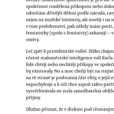
společnost rozdělená příkopem nebo dokon
odmítám dřívější dělení podle národa, ras
nejen na mužské šovinisty, ale nověji i na 
v tom podobenství, pak někdy mám pocit, 
feministky (spolu s feministy) zahazují —
směry.
Leč zpět k prezidentské volbě. Těžko chápu
včetně maloměstské inteligence volí Karla 
lidé chtějí nebo nechtějí příkopy ve společn
by existovaly. No a moc chtějí být na stejn
na té straně je podstatná část elity, o jejíž 
nepochybuje a k níž chce aspoň takto patři
vysvětlovávala ne zcela zanedbatelná obli
příjmy.
Dlužno přiznat, že v diskusi pod citovaným