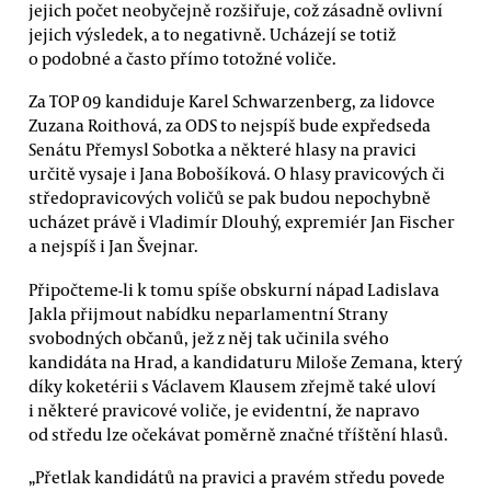
jejich počet neobyčejně rozšiřuje, což zásadně ovlivní
jejich výsledek, a to negativně. Ucházejí se totiž
o podobné a často přímo totožné voliče.
Za TOP 09 kandiduje Karel Schwarzenberg, za lidovce
Zuzana Roithová, za ODS to nejspíš bude expředseda
Senátu Přemysl Sobotka a některé hlasy na pravici
určitě vysaje i Jana Bobošíková. O hlasy pravicových či
středopravicových voličů se pak budou nepochybně
ucházet právě i Vladimír Dlouhý, expremiér Jan Fischer
a nejspíš i Jan Švejnar.
Připočteme-li k tomu spíše obskurní nápad Ladislava
Jakla přijmout nabídku neparlamentní Strany
svobodných občanů, jež z něj tak učinila svého
kandidáta na Hrad, a kandidaturu Miloše Zemana, který
díky koketérii s Václavem Klausem zřejmě také uloví
i některé pravicové voliče, je evidentní, že napravo
od středu lze očekávat poměrně značné tříštění hlasů.
„Přetlak kandidátů na pravici a pravém středu povede