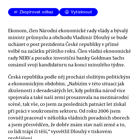
Zkopírovat odkaz
Vytisknout
Ekonom, člen Národní ekonomické rady vlády a bývalý
ministr průmyslu a obchodu Vladimír Dlouhý se bude
ucházet o post prezidenta České republiky v přímé
volbě na začátku příštího roku. Člen vládní ekonomické
rady NERV a poradce investiční banky Goldman Sachs
oznámil svojí kandidaturu na konci minulého týdne.
Česká republika podle něj prochází složitým politickým
a ekonomickým obdobím. „Nabízím v této situaci jak
zkušenosti z devadesátých let, kdy politika národ více
spojovala a také naší zemi prosazovala na mezinárodní
scéně, tak vše, co jsem za posledních patnáct let získal
při práci v soukromém sektoru. Od roku 2006 jsem
rovněž pracoval v několika vládních poradních sborech
a jsem přesvědčen, že dobře znám stav naší země a to,
co lidi trápí či těší,“ vysvětlil Dlouhý v tiskovém
prohlášení.