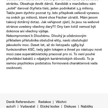
stránku. Obsahuje devět dárců. Kandidát s manželkou sám
„sobě“ daroval čtyřista tisíc, jeden podnikatel 1,3 miliony.
Takže jsem dychtiv poznat ty, kdo příspěvek celkově vynesou
na oněch 30 milionů, které chce Fischer utratit. Mám jenom
takový dotěrný dotaz. Jak veřejnost zjistí, že jsou na webové
stránce uvedeny všechny dary?!! Ony tam totiž nemusí být
dokonce ani všechny výdaje.
Nekompromisní k Dlouhému. Dlouhý je učebnicovým
příkladem příslušníka obslužné elity, navíc obsluhující
jakoukoliv moc. Deset let, až do listopadu 1989 byl
funkcionářem KSČ, tedy jejím lokajem a ihned po nástupu nové
moci zase superaktivisticky pracoval pro ni. To není pouhé
převlékání kabátů z nějakých kariéristických důvodů. To je
samou psychickou podstatou formovaná charakterová vada
osobnosti.
Deník Referendum:
Redakce
|
Všichni
autoři
|
Vydavatel
|
Etický kodex
|
Diskuse
|
Nabídky