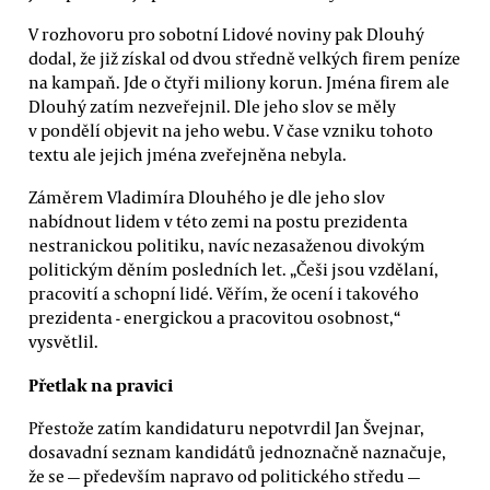
V rozhovoru pro sobotní Lidové noviny pak Dlouhý
dodal, že již získal od dvou středně velkých firem peníze
na kampaň. Jde o čtyři miliony korun. Jména firem ale
Dlouhý zatím nezveřejnil. Dle jeho slov se měly
v pondělí objevit na jeho webu. V čase vzniku tohoto
textu ale jejich jména zveřejněna nebyla.
Záměrem Vladimíra Dlouhého je dle jeho slov
nabídnout lidem v této zemi na postu prezidenta
nestranickou politiku, navíc nezasaženou divokým
politickým děním posledních let. „Češi jsou vzdělaní,
pracovití a schopní lidé. Věřím, že ocení i takového
prezidenta - energickou a pracovitou osobnost,“
vysvětlil.
Přetlak na pravici
Přestože zatím kandidaturu nepotvrdil Jan Švejnar,
dosavadní seznam kandidátů jednoznačně naznačuje,
že se — především napravo od politického středu —