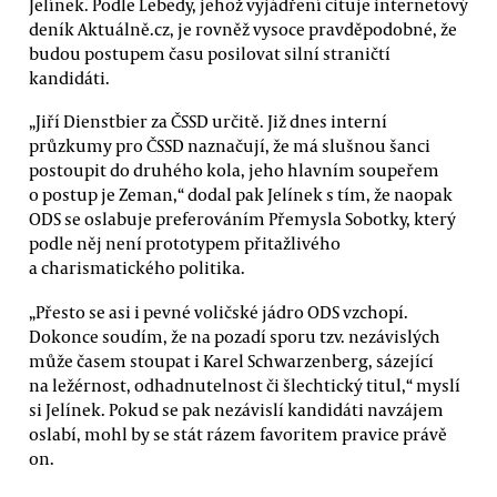
Jelínek. Podle Lebedy, jehož vyjádření cituje internetový
deník Aktuálně.cz, je rovněž vysoce pravděpodobné, že
budou postupem času posilovat silní straničtí
kandidáti.
„Jiří Dienstbier za ČSSD určitě. Již dnes interní
průzkumy pro ČSSD naznačují, že má slušnou šanci
postoupit do druhého kola, jeho hlavním soupeřem
o postup je Zeman,“ dodal pak Jelínek s tím, že naopak
ODS se oslabuje preferováním Přemysla Sobotky, který
podle něj není prototypem přitažlivého
a charismatického politika.
„Přesto se asi i pevné voličské jádro ODS vzchopí.
Dokonce soudím, že na pozadí sporu tzv. nezávislých
může časem stoupat i Karel Schwarzenberg, sázející
na ležérnost, odhadnutelnost či šlechtický titul,“ myslí
si Jelínek. Pokud se pak nezávislí kandidáti navzájem
oslabí, mohl by se stát rázem favoritem pravice právě
on.