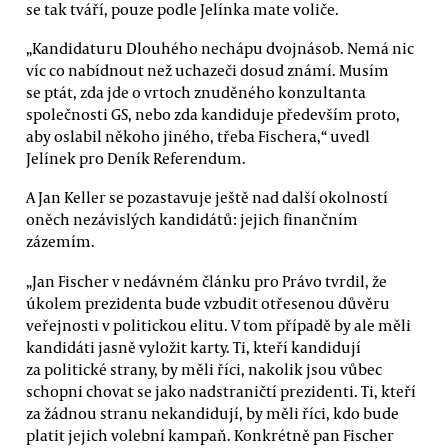
se tak tváří, pouze podle Jelínka mate voliče.
„Kandidaturu Dlouhého nechápu dvojnásob. Nemá nic
víc co nabídnout než uchazeči dosud známí. Musím
se ptát, zda jde o vrtoch znuděného konzultanta
společnosti GS, nebo zda kandiduje především proto,
aby oslabil někoho jiného, třeba Fischera,“ uvedl
Jelínek pro Deník Referendum.
A Jan Keller se pozastavuje ještě nad další okolností
oněch nezávislých kandidátů: jejich finančním
zázemím.
„Jan Fischer v nedávném článku pro Právo tvrdil, že
úkolem prezidenta bude vzbudit otřesenou důvěru
veřejnosti v politickou elitu. V tom případě by ale měli
kandidáti jasně vyložit karty. Ti, kteří kandidují
za politické strany, by měli říci, nakolik jsou vůbec
schopni chovat se jako nadstraničtí prezidenti. Ti, kteří
za žádnou stranu nekandidují, by měli říci, kdo bude
platit jejich volební kampaň. Konkrétně pan Fischer