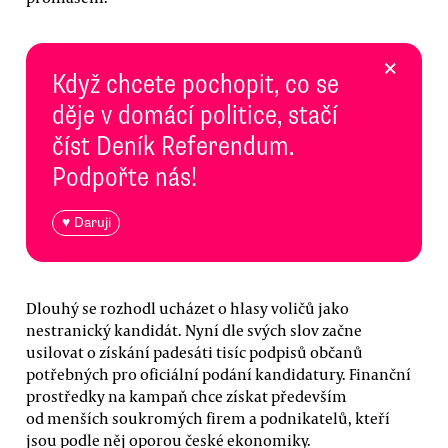
×
Když chcete pochopit, co se
děje v domácí politice, stačí
číst Deník Referendum.
Podpořte nás!
♥ Daruji
Dlouhý se rozhodl ucházet o hlasy voličů jako
nestranický kandidát. Nyní dle svých slov začne
usilovat o získání padesáti tisíc podpisů občanů
potřebných pro oficiální podání kandidatury. Finanční
prostředky na kampaň chce získat především
od menších soukromých firem a podnikatelů, kteří
jsou podle něj oporou české ekonomiky.