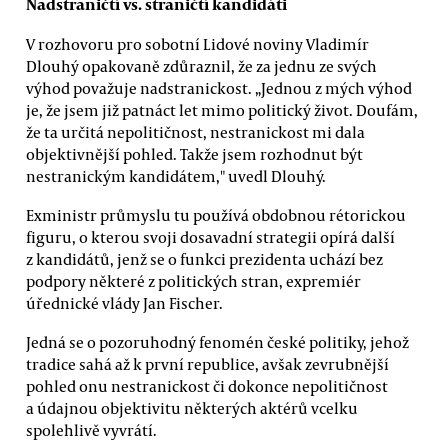
Nadstraničtí vs. straničtí kandidáti
V rozhovoru pro sobotní Lidové noviny Vladimír
Dlouhý opakovaně zdůraznil, že za jednu ze svých
výhod považuje nadstranickost. „Jednou z mých výhod
je, že jsem již patnáct let mimo politický život. Doufám,
že ta určitá nepolitičnost, nestranickost mi dala
objektivnější pohled. Takže jsem rozhodnut být
nestranickým kandidátem," uvedl Dlouhý.
Exministr průmyslu tu používá obdobnou rétorickou
figuru, o kterou svoji dosavadní strategii opírá další
z kandidátů, jenž se o funkci prezidenta uchází bez
podpory některé z politických stran, expremiér
úřednické vlády Jan Fischer.
Jedná se o pozoruhodný fenomén české politiky, jehož
tradice sahá až k první republice, avšak zevrubnější
pohled onu nestranickost či dokonce nepolitičnost
a údajnou objektivitu některých aktérů vcelku
spolehlivě vyvrátí.