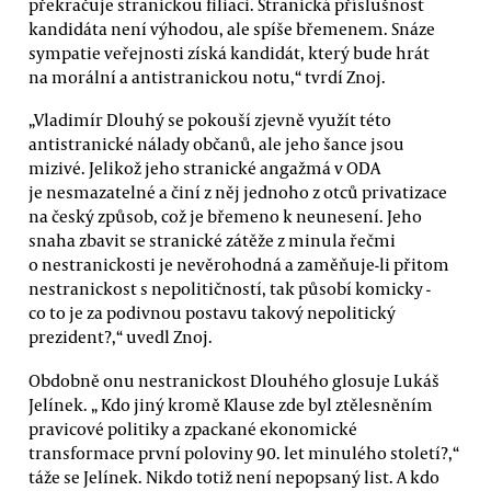
překračuje stranickou filiaci. Stranická příslušnost
kandidáta není výhodou, ale spíše břemenem. Snáze
sympatie veřejnosti získá kandidát, který bude hrát
na morální a antistranickou notu,“ tvrdí Znoj.
„Vladimír Dlouhý se pokouší zjevně využít této
antistranické nálady občanů, ale jeho šance jsou
mizivé. Jelikož jeho stranické angažmá v ODA
je nesmazatelné a činí z něj jednoho z otců privatizace
na český způsob, což je břemeno k neunesení. Jeho
snaha zbavit se stranické zátěže z minula řečmi
o nestranickosti je nevěrohodná a zaměňuje-li přitom
nestranickost s nepolitičností, tak působí komicky -
co to je za podivnou postavu takový nepolitický
prezident?,“ uvedl Znoj.
Obdobně onu nestranickost Dlouhého glosuje Lukáš
Jelínek. „ Kdo jiný kromě Klause zde byl ztělesněním
pravicové politiky a zpackané ekonomické
transformace první poloviny 90. let minulého století?,“
táže se Jelínek. Nikdo totiž není nepopsaný list. A kdo