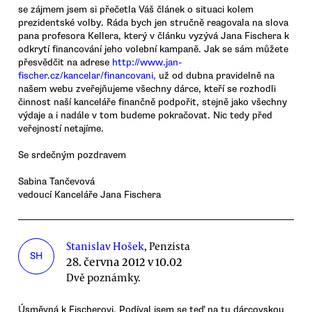
se zájmem jsem si přečetla Váš článek o situaci kolem
prezidentské volby. Ráda bych jen stručně reagovala na slova
pana profesora Kellera, který v článku vyzývá Jana Fischera k
odkrytí financování jeho volební kampaně. Jak se sám můžete
přesvědčit na adrese
http://www.jan-
fischer.cz/kancelar/financovani,
už od dubna pravidelně na
našem webu zveřejňujeme všechny dárce, kteří se rozhodli
činnost naší kanceláře finančně podpořit, stejně jako všechny
výdaje a i nadále v tom budeme pokračovat. Nic tedy před
veřejností netajíme.
Se srdečným pozdravem
Sabina Tančevová
vedoucí Kanceláře Jana Fischera
Stanislav Hošek
, Penzista
SH
28. června 2012 v 10.02
Dvě poznámky.
Úsměvná k Fischerovi. Podíval jsem se teď na tu dárcovskou