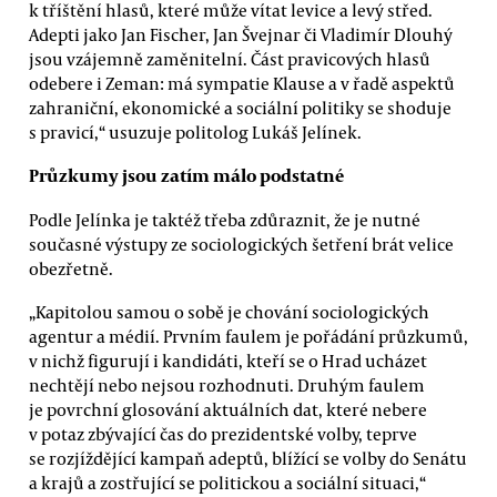
k tříštění hlasů, které může vítat levice a levý střed.
Adepti jako Jan Fischer, Jan Švejnar či Vladimír Dlouhý
jsou vzájemně zaměnitelní. Část pravicových hlasů
odebere i Zeman: má sympatie Klause a v řadě aspektů
zahraniční, ekonomické a sociální politiky se shoduje
s pravicí,“ usuzuje politolog Lukáš Jelínek.
Průzkumy jsou zatím málo podstatné
Podle Jelínka je taktéž třeba zdůraznit, že je nutné
současné výstupy ze sociologických šetření brát velice
obezřetně.
„Kapitolou samou o sobě je chování sociologických
agentur a médií. Prvním faulem je pořádání průzkumů,
v nichž figurují i kandidáti, kteří se o Hrad ucházet
nechtějí nebo nejsou rozhodnuti. Druhým faulem
je povrchní glosování aktuálních dat, které nebere
v potaz zbývající čas do prezidentské volby, teprve
se rozjíždějící kampaň adeptů, blížící se volby do Senátu
a krajů a zostřující se politickou a sociální situaci,“