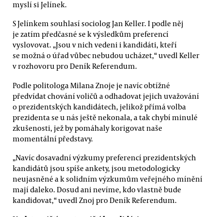
myslí si Jelínek.
S Jelínkem souhlasí sociolog Jan Keller. I podle něj
je zatím předčasné se k výsledkům preferencí
vyslovovat. „Jsou v nich vedeni i kandidáti, kteří
se možná o úřad vůbec nebudou ucházet,“ uvedl Keller
v rozhovoru pro Deník Referendum.
Podle politologa Milana Znoje je navíc obtížné
předvídat chování voličů a odhadovat jejich uvažování
o prezidentských kandidátech, jelikož přímá volba
prezidenta se u nás ještě nekonala, a tak chybí minulé
zkušenosti, jež by pomáhaly korigovat naše
momentální představy.
„Navíc dosavadní výzkumy preferencí prezidentských
kandidátů jsou spíše ankety, jsou metodologicky
neujasněné a k solidním výzkumům veřejného mínění
mají daleko. Dosud ani nevíme, kdo vlastně bude
kandidovat,“ uvedl Znoj pro Deník Referendum.