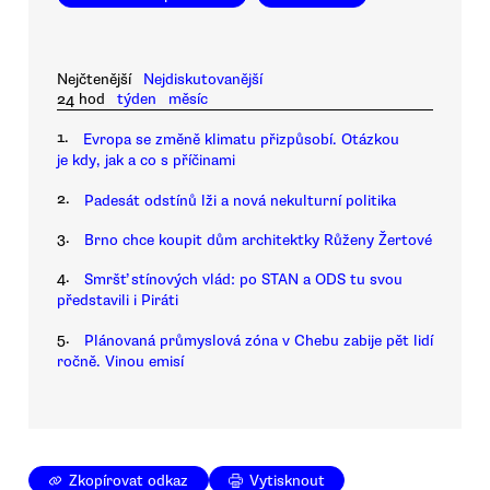
Nejčtenější
Nejdiskutovanější
24 hod
týden
měsíc
1.
Evropa se změně klimatu přizpůsobí. Otázkou
je kdy, jak a co s příčinami
2.
Padesát odstínů lži a nová nekulturní politika
3.
Brno chce koupit dům architektky Růženy Žertové
4.
Smršť stínových vlád: po STAN a ODS tu svou
představili i Piráti
5.
Plánovaná průmyslová zóna v Chebu zabije pět lidí
ročně. Vinou emisí
Zkopírovat odkaz
Vytisknout