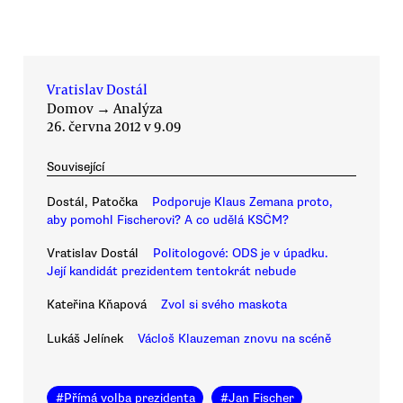
Vratislav Dostál
Domov
→
Analýza
26. června 2012 v 9.09
Související
Dostál, Patočka
Podporuje Klaus Zemana proto,
aby pomohl Fischerovi? A co udělá KSČM?
Vratislav Dostál
Politologové: ODS je v úpadku.
Její kandidát prezidentem tentokrát nebude
Kateřina Kňapová
Zvol si svého maskota
Lukáš Jelínek
Václoš Klauzeman znovu na scéně
#
Přímá volba prezidenta
#
Jan Fischer