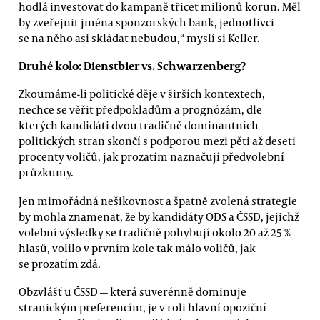
hodlá investovat do kampaně třicet milionů korun. Měl
by zveřejnit jména sponzorských bank, jednotlivci
se na něho asi skládat nebudou,“ myslí si Keller.
Druhé kolo: Dienstbier vs. Schwarzenberg?
Zkoumáme-li politické děje v širších kontextech,
nechce se věřit předpokladům a prognózám, dle
kterých kandidáti dvou tradičně dominantních
politických stran skončí s podporou mezi pěti až deseti
procenty voličů, jak prozatím naznačují předvolební
průzkumy.
Jen mimořádná nešikovnost a špatně zvolená strategie
by mohla znamenat, že by kandidáty ODS a ČSSD, jejichž
volební výsledky se tradičně pohybují okolo 20 až 25 %
hlasů, volilo v prvním kole tak málo voličů, jak
se prozatím zdá.
Obzvlášť u ČSSD — která suverénně dominuje
stranickým preferencím, je v roli hlavní opoziční