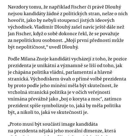
Navzdory tomu, že například Fischer či právě Dlouhý
nejsou kandidáty žádné z politických stran, nelze o nich
hovořit, jako by nebyli stoupenci jistých ideových
východisek. Vladimír Dlouhý zašel navíc ještě dále než
Jan Fischer, když o sobě dokonce řekl, že se považuje
za nepolitickou osobnost. „Mojí první předností může
být nepolitičnost,“ uvedl Dlouhý.
Podle Milana Znoje kandidáti vycházejí z toho, že pozice
prezidenta je unikátní a významně se liší od toho, jak
je chápána politika vládní, parlamentní a hlavně
stranická. Východiskem úvah o přímé volbě prezidenta
by proto podle jeho mínění měla být skutečnost, že
vrcholná stranická politika je v očích veřejnosti
vnímána převážně jako „boj o koryta a moc", zatímco
prezident spíše symbolizuje to, jaká by měla politika
být, a nikoli to, jaká ve skutečnosti je.
„Proto musí být součástí image kandidáta
na prezidenta nějaká jeho morální dimenze, která