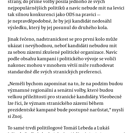
strany, do přímé volby posílá jednoho ze svých
nejpopulárnějších politiků a navíc nebude mít na levici
tak silnou konkurenci jako ODS na pravici —
je nepravděpodobné, že by její kandidát nedosáhl
výsledku, který by jej posunul do druhého kola.
Jinak řečeno, nadstranickost se pro první kolo může
ukázat i nevýhodnou, neboť kandidáti nebudou mít
za sebou zázemí zkušené politické organizace. Navíc
podle obsahu kampaní i politického vývoje se voliči
nakonec mohou v mnohem větší míře rozhodovat
standardně dle svých stranických preferencí.
„Neměli bychom zapomínat na to, že na podzim budou
významné regionální a senátní volby, které budou
velkou příležitostí pro stranické kandidáty. Všeobecně
lze říci, že význam stranického zázemí během
prezidentské kampaně bude postupně narůstat,“ myslí
si Znoj.
To samé trvdí politilogové Tomáš Lebeda a Lukáš