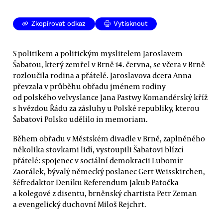
Zkopírovat odkaz
Vytisknout
S politikem a politickým myslitelem Jaroslavem
Šabatou, který zemřel v Brně 14. června, se včera v Brně
rozloučila rodina a přátelé. Jaroslavova dcera Anna
převzala v průběhu obřadu jménem rodiny
od polského velvyslance Jana Pastwy Komandérský kříž
s hvězdou Řádu za zásluhy u Polské republiky, kterou
Šabatovi Polsko udělilo in memoriam.
Během obřadu v Městském divadle v Brně, zaplněného
několika stovkami lidí, vystoupili Šabatovi blízcí
přátelé: spojenec v sociální demokracii Lubomír
Zaorálek, bývalý německý poslanec Gert Weisskirchen,
šéfredaktor Deníku Referendum Jakub Patočka
a kolegové z disentu, brněnský chartista Petr Zeman
a evengelický duchovní Miloš Rejchrt.