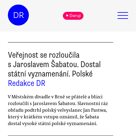
DR
♥ Daruji
Veřejnost se rozloučila
s Jaroslavem Šabatou. Dostal
státní vyznamenání. Polské
Redakce DR
V Městském divadle v Brně se přátelé a blízcí
rozloučili s Jaroslavem Šabatou. Slavnostní ráz
obřadu podtrhl polský velvyslanec Jan Pastwa,
který v krátkém vstupu oznámil, že Šabata
dostal vysoké státní polské vyznamenání.