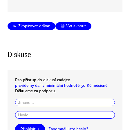
Zkopírovat odkaz
Vytisknout
Diskuse
Pro přístup do diskusí zadejte
pravidelný dar v minimální hodnotě 50 Kč měsíčně
Děkujeme za podporu.
Přihlásit →
Zapomněli jste heslo?