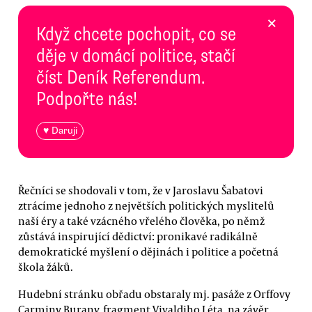
×
Když chcete pochopit, co se
děje v domácí politice, stačí
číst Deník Referendum.
Podpořte nás!
♥ Daruji
Řečníci se shodovali v tom, že v Jaroslavu Šabatovi
ztrácíme jednoho z největších politických myslitelů
naší éry a také vzácného vřelého člověka, po němž
zůstává inspirující dědictví: pronikavé radikálně
demokratické myšlení o dějinách i politice a početná
škola žáků.
Hudební stránku obřadu obstaraly mj. pasáže z Orffovy
Carminy Burany, fragment Vivaldiho Léta, na závěr