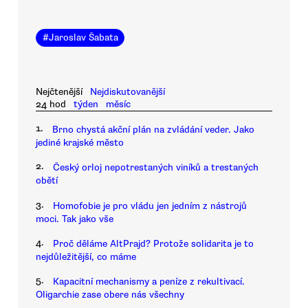
#
Jaroslav Šabata
Nejčtenější
Nejdiskutovanější
24 hod
týden
měsíc
1.
Brno chystá akční plán na zvládání veder. Jako
jediné krajské město
2.
Český orloj nepotrestaných viníků a trestaných
obětí
3.
Homofobie je pro vládu jen jedním z nástrojů
moci. Tak jako vše
4.
Proč děláme AltPrajd? Protože solidarita je to
nejdůležitější, co máme
5.
Kapacitní mechanismy a peníze z rekultivací.
Oligarchie zase obere nás všechny