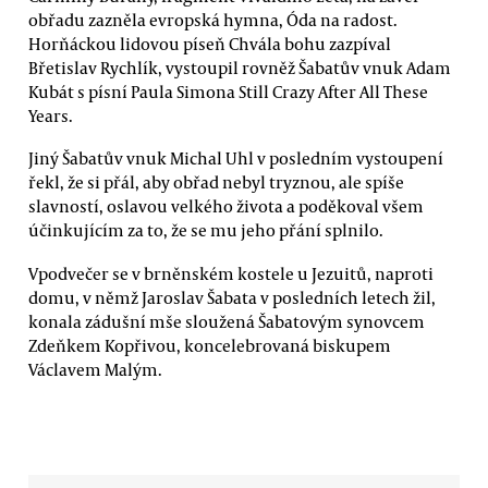
obřadu zazněla evropská hymna, Óda na radost.
Horňáckou lidovou píseň Chvála bohu zazpíval
Břetislav Rychlík, vystoupil rovněž Šabatův vnuk Adam
Kubát s písní Paula Simona Still Crazy After All These
Years.
Jiný Šabatův vnuk Michal Uhl v posledním vystoupení
řekl, že si přál, aby obřad nebyl tryznou, ale spíše
slavností, oslavou velkého života a poděkoval všem
účinkujícím za to, že se mu jeho přání splnilo.
Vpodvečer se v brněnském kostele u Jezuitů, naproti
domu, v němž Jaroslav Šabata v posledních letech žil,
konala zádušní mše sloužená Šabatovým synovcem
Zdeňkem Kopřivou, koncelebrovaná biskupem
Václavem Malým.