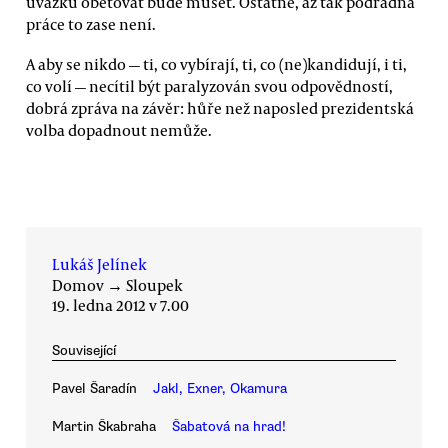
úvazku obětovat bude muset. Ostatně, až tak podřadná
práce to zase není.
A aby se nikdo — ti, co vybírají, ti, co (ne)kandidují, i ti,
co volí — necítil být paralyzován svou odpovědností,
dobrá zpráva na závěr: hůře než naposled prezidentská
volba dopadnout nemůže.
Lukáš Jelínek
Domov
→
Sloupek
19. ledna 2012 v 7.00
Související
Pavel Šaradín
Jakl, Exner, Okamura
Martin Škabraha
Šabatová na hrad!