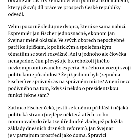
občané ale často v Zemanovi vidí politika okoukaného,
který již svůj díl práce ve prospěch České republiky
odvedl.
Velmi pozorně sledujme dvojici, která se sama nabízí.
Expremiér Jan Fischer jednoznačně, ekonom Jan
Švejnar méně okázale. Ve svých oborech nepochybně
patří ke špičkám, k politickým a společenským
tématům se staví rozvážně. Ani u jednoho ale člověka
nenapadne, čím převyšuje kteréhokoli jiného
nezkompromitovaného experta. A z čeho odvozují svoji
politickou způsobilost? Že již jednou byli (zejména
Fischer) ve správný čas na správném místě? A není něco
podivného na tom, když si někdo o prezidentskou
funkci řekne sám?
Zatímco Fischer čeká, jestli se k němu přihlásí i nějaká
politická strana (nejlépe některá z těch, co ho
nominovaly do čela tzv. úřednické vlády, jež položila
základy dnešních drsných reforem), Jan Švejnar
je v partajním prostředí jako doma. S pravicí