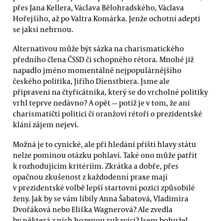
přes Jana Kellera, Václava Bělohradského, Václava
Hořejšího, až po Valtra Komárka. Jenže ochotní adepti
se jaksi nehrnou.
Alternativou může být sázka na charismatického
předního člena ČSSD či schopného rétora. Mnohé již
napadlo jméno momentálně nejpopulárnějšího
českého politika, Jiřího Dienstbiera. Jsme ale
připraveni na čtyřicátníka, který se do vrcholné politiky
vrhl teprve nedávno? A opět — potíž je v tom, že ani
charismatičtí politici či oranžoví rétoři o prezidentské
klání zájem nejeví.
Možná je to cynické, ale při hledání příští hlavy státu
nelze pominou otázku pohlaví. Také ono může patřit
k rozhodujícím kritériím. Zkrátka a dobře, přes
opačnou zkušenost z každodenní praxe mají
v prezidentské volbě lepší startovní pozici způsobilé
ženy. Jak by se vám líbily Anna Šabatová, Vladimíra
Dvořáková nebo Eliška Wagnerová? Ale zvedla
by některá z nich hozenou rukavici? Jsem bohužel