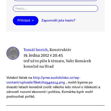
Přihlásit →
Zapomněli jste heslo?
Tomáš Imrich
, Konstruktér
19. ledna 2012 v 20.45
teď už to píšu k tématu, Valtr Komárek
konečně na Hrad
Volební lístek na
http://pres.suchdolsko.cz/wp-
content/uploads/Sketch2942214.png
, mohli bysme po
dvaceti letech konečně zvolit někoho kdo mluví o lidskosti a
zároveň rozumí ekonomii i politice, Komárka bych mohl
poslouchat pořád.