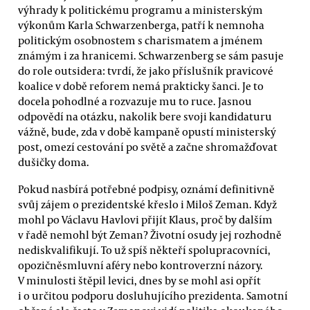
výhrady k politickému programu a ministerským
výkonům Karla Schwarzenberga, patří k nemnoha
politickým osobnostem s charismatem a jménem
známým i za hranicemi. Schwarzenberg se sám pasuje
do role outsidera: tvrdí, že jako příslušník pravicové
koalice v době reforem nemá prakticky šanci. Je to
docela pohodlné a rozvazuje mu to ruce. Jasnou
odpovědí na otázku, nakolik bere svoji kandidaturu
vážně, bude, zda v době kampaně opustí ministerský
post, omezí cestování po světě a začne shromažďovat
dušičky doma.
Pokud nasbírá potřebné podpisy, oznámí definitivně
svůj zájem o prezidentské křeslo i Miloš Zeman. Když
mohl po Václavu Havlovi přijít Klaus, proč by dalším
v řadě nemohl být Zeman? Životní osudy jej rozhodně
nediskvalifikují. To už spíš někteří spolupracovníci,
opozičněsmluvní aféry nebo kontroverzní názory.
V minulosti štěpil levici, dnes by se mohl asi opřít
i o určitou podporu dosluhujícího prezidenta. Samotní