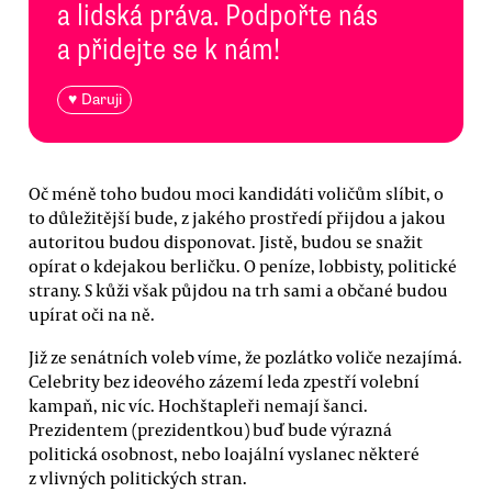
a lidská práva. Podpořte nás
a přidejte se k nám!
♥ Daruji
Oč méně toho budou moci kandidáti voličům slíbit, o
to důležitější bude, z jakého prostředí přijdou a jakou
autoritou budou disponovat. Jistě, budou se snažit
opírat o kdejakou berličku. O peníze, lobbisty, politické
strany. S kůži však půjdou na trh sami a občané budou
upírat oči na ně.
Již ze senátních voleb víme, že pozlátko voliče nezajímá.
Celebrity bez ideového zázemí leda zpestří volební
kampaň, nic víc. Hochštapleři nemají šanci.
Prezidentem (prezidentkou) buď bude výrazná
politická osobnost, nebo loajální vyslanec některé
z vlivných politických stran.