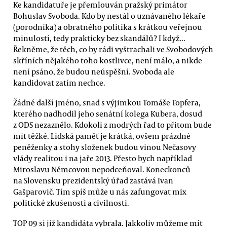
Ke kandidatuře je přemlouván pražský primátor
Bohuslav Svoboda. Kdo by nestál o uznávaného lékaře
(porodníka) a obratného politika s krátkou veřejnou
minulostí, tedy prakticky bez skandálů? I když...
Řekněme, že těch, co by rádi vyštrachali ve Svobodových
skříních nějakého toho kostlivce, není málo, a nikde
není psáno, že budou neúspěšní. Svoboda ale
kandidovat zatím nechce.
Žádné další jméno, snad s výjimkou Tomáše Topfera,
kterého nadhodil jeho senátní kolega Kubera, dosud
z ODS nezaznělo. Kdokoli z modrých řad to přitom bude
mít těžké. Lidská paměť je krátká, ovšem prázdné
peněženky a stohy složenek budou vinou Nečasovy
vlády realitou i na jaře 2013. Přesto bych například
Miroslavu Němcovou nepodceňoval. Koneckonců
na Slovensku prezidentský úřad zastává Ivan
Gašparovič. Tím spíš může u nás zafungovat mix
politické zkušenosti a civilnosti.
TOP 09 si již kandidáta vybrala. Jakkoliv můžeme mít