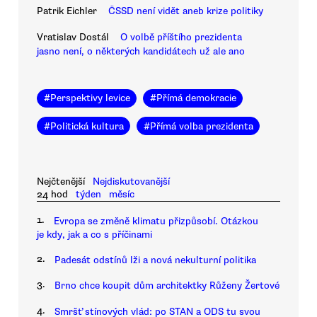
Patrik Eichler
ČSSD není vidět aneb krize politiky
Vratislav Dostál
O volbě příštího prezidenta
jasno není, o některých kandidátech už ale ano
#
Perspektivy levice
#
Přímá demokracie
#
Politická kultura
#
Přímá volba prezidenta
Nejčtenější
Nejdiskutovanější
24 hod
týden
měsíc
1.
Evropa se změně klimatu přizpůsobí. Otázkou
je kdy, jak a co s příčinami
2.
Padesát odstínů lži a nová nekulturní politika
3.
Brno chce koupit dům architektky Růženy Žertové
4.
Smršť stínových vlád: po STAN a ODS tu svou