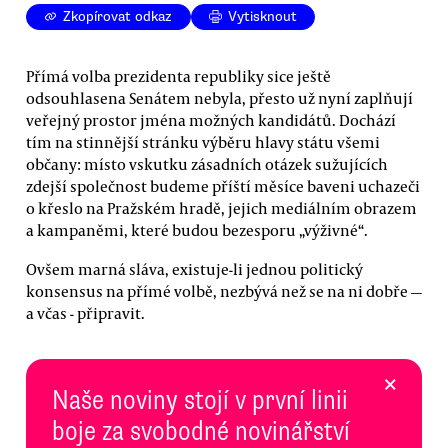
Zkopírovat odkaz
Vytisknout
Přímá volba prezidenta republiky sice ještě
odsouhlasena Senátem nebyla, přesto už nyní zaplňují
veřejný prostor jména možných kandidátů. Dochází
tím na stinnější stránku výběru hlavy státu všemi
občany: místo vskutku zásadních otázek sužujících
zdejší společnost budeme příští měsíce baveni uchazeči
o křeslo na Pražském hradě, jejich mediálním obrazem
a kampaněmi, které budou bezesporu „výživné“.
Ovšem marná sláva, existuje-li jednou politický
konsensus na přímé volbě, nezbývá než se na ni dobře —
a včas - připravit.
×
Naše noviny stojí v první linii
boje za svobodné novinářství