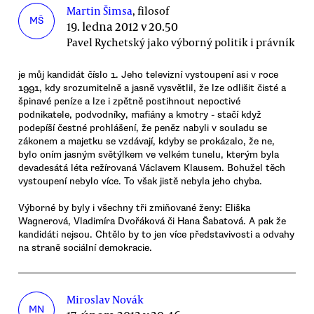
Martin Šimsa
, filosof
MŠ
19. ledna 2012 v 20.50
Pavel Rychetský jako výborný politik i právník
je můj kandidát číslo 1. Jeho televizní vystoupení asi v roce
1991, kdy srozumitelně a jasně vysvětlil, že lze odlišit čisté a
špinavé peníze a lze i zpětně postihnout nepoctivé
podnikatele, podvodníky, mafiány a kmotry - stačí když
podepíší čestné prohlášení, že peněz nabyli v souladu se
zákonem a majetku se vzdávají, kdyby se prokázalo, že ne,
bylo oním jasným světýlkem ve velkém tunelu, kterým byla
devadesátá léta režírovaná Václavem Klausem. Bohužel těch
vystoupení nebylo více. To však jistě nebyla jeho chyba.
Výborné by byly i všechny tři zmiňované ženy: Eliška
Wagnerová, Vladimíra Dvořáková či Hana Šabatová. A pak že
kandidáti nejsou. Chtělo by to jen více představivosti a odvahy
na straně sociální demokracie.
Miroslav Novák
MN