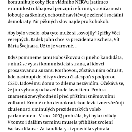
komunikuje coby člen vládního NERVu (zatímco
v minulosti obhajoval penzijní reformu, v současnosti
lobbuje za školné), ochotně navštěvuje zelené i sociální
demokraty. Pár pěkných slov najde pro kohokoli.
Aby bylo veselo, oba tyto muže si „osvojily“ špičky Věcí
veřejných. Radek John chce za prezidenta Fischera, Vít
Bárta Švejnara. Už to je varovné…
Když pomineme Janu Bobošíkovou či jiného kandidáta,
s nímž se vytasí komunistická strana, a lidovci
prosazovanou Zuzanu Roithovou, zůstává nám odtušit,
kdo nastoupí do bitvy v dresu či alespoň s podporou
ČSSD. Lidovému domu to dilema nezávidím. Očekává se,
že jím vybraný uchazeč bude favoritem. Prohra
znamená znevýhodnění před příštími sněmovními
volbami. Kromě toho demokratickou levici znervózňují
zkušenosti z minulých prezidentských voleb
parlamentem. V roce 2003 prohrála, byť byla u vlády.
V tomto i dalším termínu musela přihlížet zvolení
Václava Klause. Za kandidáty si zpravidla vybírala