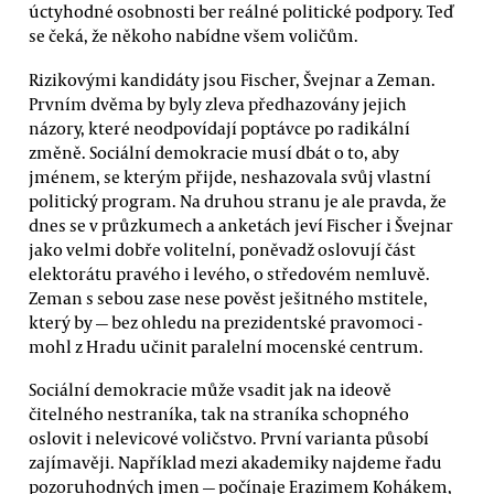
úctyhodné osobnosti ber reálné politické podpory. Teď
se čeká, že někoho nabídne všem voličům.
Rizikovými kandidáty jsou Fischer, Švejnar a Zeman.
Prvním dvěma by byly zleva předhazovány jejich
názory, které neodpovídají poptávce po radikální
změně. Sociální demokracie musí dbát o to, aby
jménem, se kterým přijde, neshazovala svůj vlastní
politický program. Na druhou stranu je ale pravda, že
dnes se v průzkumech a anketách jeví Fischer i Švejnar
jako velmi dobře volitelní, poněvadž oslovují část
elektorátu pravého i levého, o středovém nemluvě.
Zeman s sebou zase nese pověst ješitného mstitele,
který by — bez ohledu na prezidentské pravomoci -
mohl z Hradu učinit paralelní mocenské centrum.
Sociální demokracie může vsadit jak na ideově
čitelného nestraníka, tak na straníka schopného
oslovit i nelevicové voličstvo. První varianta působí
zajímavěji. Například mezi akademiky najdeme řadu
pozoruhodných jmen — počínaje Erazimem Kohákem,