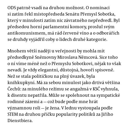
ODS patrně vsadí na druhou možnost. O nominaci
si zatím řekl místopředseda Senátu Přemysl Sobotka,
který v minulosti zatím nic závratného nepředvedl. Byl
předsedou horní parlamentní komory, proslul svým
antikomunismem, má rád červené víno a o odborářích
se druhdy vyjádřil coby o lidech druhé kategorie.
Mnohem větší naději u veřejnosti by mohla mít
předsedkyně Sněmovny Miroslava Němcová. Sice toho
o ní víme méně než o Přemyslu Sobotkovi, nějak to však
nevadí. Je vždy elegantní, důstojná, hovoří spisovně.
Než se stala političkou na plný úvazek, byla
knihkupkyní. Má za sebou minulost jako drtivá většina
Čechů: za minulého režimu se angažmá v KSČ vyhnula,
k disentu nepatřila. Může se spolehnout na sympatické
rodinné zázemí a — což bude podle mne hrát
významnou roli — je žena. V lednu vystoupala podle
STEM na druhou příčku popularity politiků za Jiřího
Dienstbiera.