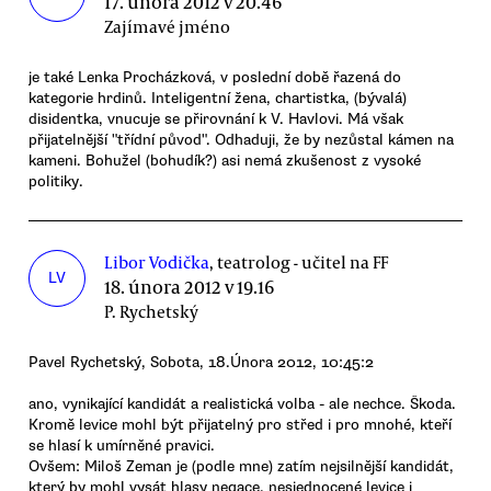
17. února 2012 v 20.46
Zajímavé jméno
je také Lenka Procházková, v poslední době řazená do
kategorie hrdinů. Inteligentní žena, chartistka, (bývalá)
disidentka, vnucuje se přirovnání k V. Havlovi. Má však
přijatelnější "třídní původ". Odhaduji, že by nezůstal kámen na
kameni. Bohužel (bohudík?) asi nemá zkušenost z vysoké
politiky.
Libor Vodička
, teatrolog - učitel na FF
LV
18. února 2012 v 19.16
P. Rychetský
Pavel Rychetský, Sobota, 18.Února 2012, 10:45:2
ano, vynikající kandidát a realistická volba - ale nechce. Škoda.
Kromě levice mohl být přijatelný pro střed i pro mnohé, kteří
se hlasí k umírněné pravici.
Ovšem: Miloš Zeman je (podle mne) zatím nejsilnější kandidát,
který by mohl vysát hlasy negace, nesjednocené levice i