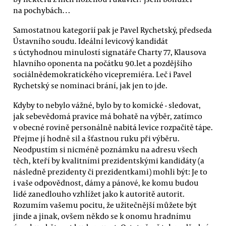
na pochybách…
Samostatnou kategorií pak je Pavel Rychetský, předseda
Ústavního soudu. Ideální levicový kandidát
s úctyhodnou minulostí signatáře Charty 77, Klausova
hlavního oponenta na počátku 90.let a pozdějšího
sociálnědemokratického vicepremiéra. Leč i Pavel
Rychetský se nominaci brání, jak jen to jde.
Kdyby to nebylo vážné, bylo by to komické - sledovat,
jak sebevědomá pravice má bohatě na výběr, zatímco
v obecné rovině personálně nabitá levice rozpačitě tápe.
Přejme jí hodně sil a šťastnou ruku při výběru.
Neodpustím si nicméně poznámku na adresu všech
těch, kteří by kvalitními prezidentskými kandidáty (a
následně prezidenty či prezidentkami) mohli být: Je to
i vaše odpovědnost, dámy a pánové, ke komu budou
lidé zanedlouho vzhlížet jako k autoritě autorit.
Rozumím vašemu pocitu, že užitečnější můžete být
jinde a jinak, ovšem někdo se k onomu hradnímu