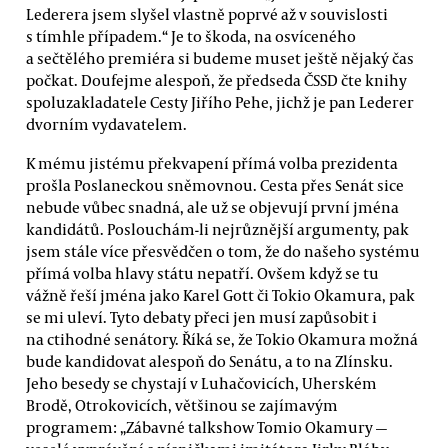
Lederera jsem slyšel vlastně poprvé až v souvislosti
s tímhle případem.“ Je to škoda, na osvíceného
a sečtělého premiéra si budeme muset ještě nějaký čas
počkat. Doufejme alespoň, že předseda ČSSD čte knihy
spoluzakladatele Cesty Jiřího Pehe, jichž je pan Lederer
dvorním vydavatelem.
K mému jistému překvapení přímá volba prezidenta
prošla Poslaneckou sněmovnou. Cesta přes Senát sice
nebude vůbec snadná, ale už se objevují první jména
kandidátů. Poslouchám-li nejrůznější argumenty, pak
jsem stále více přesvědčen o tom, že do našeho systému
přímá volba hlavy státu nepatří. Ovšem když se tu
vážně řeší jména jako Karel Gott či Tokio Okamura, pak
se mi uleví. Tyto debaty přeci jen musí zapůsobit i
na ctihodné senátory. Říká se, že Tokio Okamura možná
bude kandidovat alespoň do Senátu, a to na Zlínsku.
Jeho besedy se chystají v Luhačovicích, Uherském
Brodě, Otrokovicích, většinou se zajímavým
programem: „Zábavné talkshow Tomio Okamury —