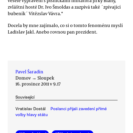
veselé vyprávění s písničkami imitátora Jirky Bláhy,
zvláštní hosté Dr. Ivo Šmoldas a zazpívá také ´zpívající
bubeník´ Vítězslav Vávra.“
Docela by mne zajímalo, co si o tomto fenoménu myslí
Ladislav Jakl. Anebo rovnou pan prezident.
Pavel Šaradín
Domov
→
Sloupek
16. prosince 2011 v 9.17
Související
Vratislav Dostál
Poslanci přijali zavedení přímé
volby hlavy státu