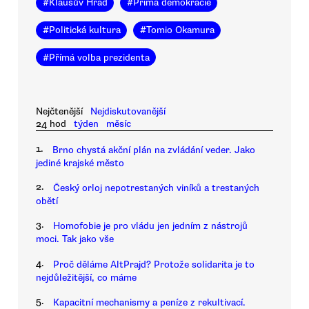
#
Klausův Hrad
#
Přímá demokracie
#
Politická kultura
#
Tomio Okamura
#
Přímá volba prezidenta
Nejčtenější
Nejdiskutovanější
24 hod
týden
měsíc
1.
Brno chystá akční plán na zvládání veder. Jako
jediné krajské město
2.
Český orloj nepotrestaných viníků a trestaných
obětí
3.
Homofobie je pro vládu jen jedním z nástrojů
moci. Tak jako vše
4.
Proč děláme AltPrajd? Protože solidarita je to
nejdůležitější, co máme
5.
Kapacitní mechanismy a peníze z rekultivací.