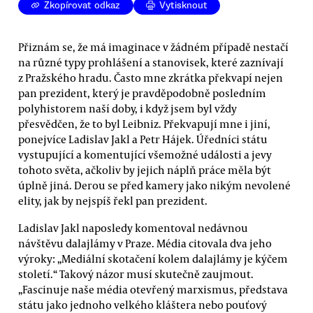
Zkopírovat odkaz
Vytisknout
Přiznám se, že má imaginace v žádném případě nestačí
na různé typy prohlášení a stanovisek, které zaznívají
z Pražského hradu. Často mne zkrátka překvapí nejen
pan prezident, který je pravděpodobně posledním
polyhistorem naší doby, i když jsem byl vždy
přesvědčen, že to byl Leibniz. Překvapují mne i jiní,
ponejvíce Ladislav Jakl a Petr Hájek. Úředníci státu
vystupující a komentující všemožné události a jevy
tohoto světa, ačkoliv by jejich náplň práce měla být
úplně jiná. Derou se před kamery jako nikým nevolené
elity, jak by nejspíš řekl pan prezident.
Ladislav Jakl naposledy komentoval nedávnou
návštěvu dalajlámy v Praze. Média citovala dva jeho
výroky: „Mediální skotačení kolem dalajlámy je kýčem
století.“ Takový názor musí skutečně zaujmout.
„Fascinuje naše média otevřený marxismus, představa
státu jako jednoho velkého kláštera nebo pouťový