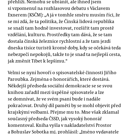
přehlíží. Nemohu se ubránit, ale ihned jsem
si vzpomenul na rozhlasovou debatu s Václavem
Exnerem (KSČM): „A já v tomhle směru musím říci, že
se mi zdá, že ta politika, že Čínská lidová republika
se snaží tam hodně investovat, rozšířit tam prostě
vzdělání, kulturu. Prostředky tam dává, že se tam
dostala čínská železnice rychlostní a že tam jezdí
dneska tisíce turistů kromě doby, kdy se očekává teda
nebezpečí nepokojů, takže to je snad ta nejlepší cesta,
jak změnit Tibet k lepšímu.“
Velmi se nyní hovoří o spisovatelské činnosti Jiřího
Paroubka. Zejména o honorářích, které dostává.
Někdejší předseda sociální demokracie se se svou
knihou zařadil mezi úspěšné spisovatele a lze
se domnívat, že ve svém psaní bude i nadále
pokračovat. Druhý díl pamětí by se mohl objevit před
krajskými volbami. Přejme mu to. Mne však zklamal
současný předseda ČSSD, jak vysoký honorář
komentoval. Kniha vyšla v nakladatelství Prostor
a Bohuslav Sobotka mj. prohlásil: „Jméno vydavatele