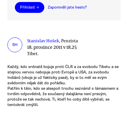
Přihlásit →
Zapomněli jste heslo?
Stanislav Hošek
, Penzista
SH
18. prosince 2011 v 18.25
Tibet.
Každý, kdo srdnatě bojuje proti ČLR a za svobodu Tibetu a se
stejnou vervou nebojuje proti Evropě a USA, za svobodu
Indiánů (oboje je už fakticky pasé), by si to měl se svým
svědomím nějak dát do pořádku.
Patřím k těm, kdo se alespoň trochu seznámil s lámaismem a
tvrdím odpovědně, že současný dalajláma není pravým,
protože se tak nechová. Ti, kteří ho coby dítě vybírali, se
tentokrát zmýlili.