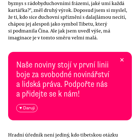
byznys s rádobyduchovními frázemi, jaké umí každá
kartářka?", zněl druhý výrok. Doposud jsem si myslel,
že ti, kdo sice duchovní spříznění s dalajlámou necítí,
chápou jej alespoň jako symbol Tibetu, který
si podmanila Čína. Ale jak jsem uvedl výše, má
imaginace je v tomto směru velmi malá.
×
Naše noviny stojí v první linii
boje za svobodné novinářství
a lidská práva. Podpořte nás
a přidejte se k nám!
♥ Daruji
Hradní úředník není jediný, kdo tibetskou otázku