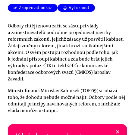
Zkopírovat odkaz
Vytisknout
Odbory chtějí znovu začít se zástupci vlády
a zaměstnavatelů podrobně projednávat návrhy
reformních zákonů, jejichž zásady už posvětil kabinet.
Žádají změny reforem, jinak hrozí radikálnějšími
akcemi. O svém postupu rozhodnou podle toho, jak
k jednání přistoupí kabinet a zda bude brát jejich
výhrady v potaz. ČTK to řekl šéf Českomoravské
konfederace odborových svazů (ČMKOS) Jaroslav
Zavadil.
Ministr financí Miroslav Kalousek (TOP 09) se obává
toho, že dohodu nebude možné najít. Odbory podle něj
odmítají principy navrhovaných reforem, z nichž ale
vláda nemůže ustoupit.
×