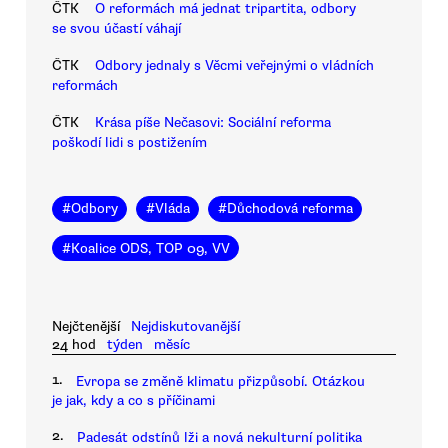
ČTK
O reformách má jednat tripartita, odbory
se svou účastí váhají
ČTK
Odbory jednaly s Věcmi veřejnými o vládních
reformách
ČTK
Krása píše Nečasovi: Sociální reforma
poškodí lidi s postižením
#
Odbory
#
Vláda
#
Důchodová reforma
#
Koalice ODS, TOP 09, VV
Nejčtenější
Nejdiskutovanější
24 hod
týden
měsíc
1.
Evropa se změně klimatu přizpůsobí. Otázkou
je jak, kdy a co s příčinami
2.
Padesát odstínů lži a nová nekulturní politika