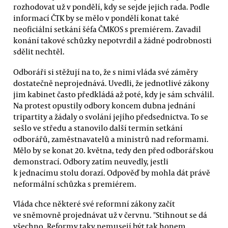
rozhodovat už v pondělí, kdy se sejde jejich rada. Podle
informací ČTK by se mělo v pondělí konat také
neoficiální setkání šéfa ČMKOS s premiérem. Zavadil
konání takové schůzky nepotvrdil a žádné podrobnosti
sdělit nechtěl.
Odboráři si stěžují na to, že s nimi vláda své záměry
dostatečně neprojednává. Uvedli, že jednotlivé zákony
jim kabinet často předkládá až poté, kdy je sám schválil.
Na protest opustily odbory koncem dubna jednání
tripartity a žádaly o svolání jejího předsednictva. To se
sešlo ve středu a stanovilo další termín setkání
odborářů, zaměstnavatelů a ministrů nad reformami.
Mělo by se konat 20. května, tedy den před odborářskou
demonstrací. Odbory zatím neuvedly, jestli
k jednacímu stolu dorazí. Odpověď by mohla dát právě
neformální schůzka s premiérem.
Vláda chce některé své reformní zákony začít
ve sněmovně projednávat už v červnu. "Stihnout se dá
všechno. Reformy taky nemusejí být tak honem