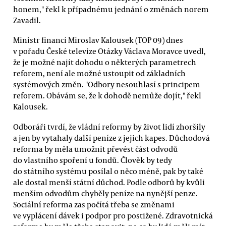
honem," řekl k případnému jednání o změnách norem
Zavadil.
Ministr financí Miroslav Kalousek (TOP 09) dnes
v pořadu České televize Otázky Václava Moravce uvedl,
že je možné najít dohodu o některých parametrech
reforem, není ale možné ustoupit od základních
systémových změn. "Odbory nesouhlasí s principem
reforem. Obávám se, že k dohodě nemůže dojít," řekl
Kalousek.
Odboráři tvrdí, že vládní reformy by život lidí zhoršily
a jen by vytahaly další peníze z jejich kapes. Důchodová
reforma by měla umožnit převést část odvodů
do vlastního spoření u fondů. Člověk by tedy
do státního systému posílal o něco méně, pak by také
ale dostal menší státní důchod. Podle odborů by kvůli
menším odvodům chyběly peníze na nynější penze.
Sociální reforma zas počítá třeba se změnami
ve vyplácení dávek i podpor pro postižené. Zdravotnická