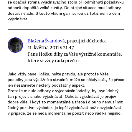
se opačná strana vyjednávacího stolu při odmítnutí požadavku
odborů dopočítá velké ztráty. Do stejné situace musí odbory
dostat i vládu. S touto vládní garniturou už totiž není o čem
vyjednávat.
Blažena Švandová
, pracující důchodce
11. května 2011 v 21.47
Pane Hošku díky za Vaše výstižné komentáře,
které si vždy ráda přečtu
Jako vždy pane Hošku, máte pravdu, ale protože Vaše
posudky jsou výstižné a stručné, může se někdy stát, že přece
jen nezahrnete některý podstatný aspekt.
Protože minule odbory z vyjednávání odešly, byl nyní dobrý
tah projevit snahu vyjednávat. Ochota vyjednávat je projev
dobré vůle. I když to momentálně a třeba i dlouho nemusí mít
žádný pozitivní výsledek, je lepší vyjednávat než nevyjednávat
v případě, že se nedá momentálně použít něco radikálnějšího.