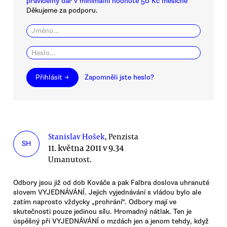
pravidelný dar v minimální hodnotě 50 Kč měsíčně
Děkujeme za podporu.
Přihlásit →
Zapomněli jste heslo?
Stanislav Hošek
, Penzista
SH
11. května 2011 v 9.34
Umanutost.
Odbory jsou již od dob Kováče a pak Falbra doslova uhranuté
slovem VYJEDNÁVÁNÍ. Jejich vyjednávání s vládou bylo ale
zatím naprosto vždycky „prohrání“. Odbory mají ve
skutečnosti pouze jedinou sílu. Hromadný nátlak. Ten je
úspěšný při VYJEDNÁVÁNÍ o mzdách jen a jenom tehdy, když