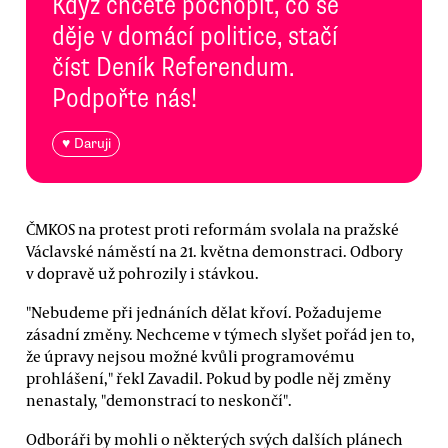
Když chcete pochopit, co se
děje v domácí politice, stačí
číst Deník Referendum.
Podpořte nás!
♥ Daruji
ČMKOS na protest proti reformám svolala na pražské
Václavské náměstí na 21. května demonstraci. Odbory
v dopravě už pohrozily i stávkou.
"Nebudeme při jednáních dělat křoví. Požadujeme
zásadní změny. Nechceme v týmech slyšet pořád jen to,
že úpravy nejsou možné kvůli programovému
prohlášení," řekl Zavadil. Pokud by podle něj změny
nenastaly, "demonstrací to neskončí".
Odboráři by mohli o některých svých dalších plánech