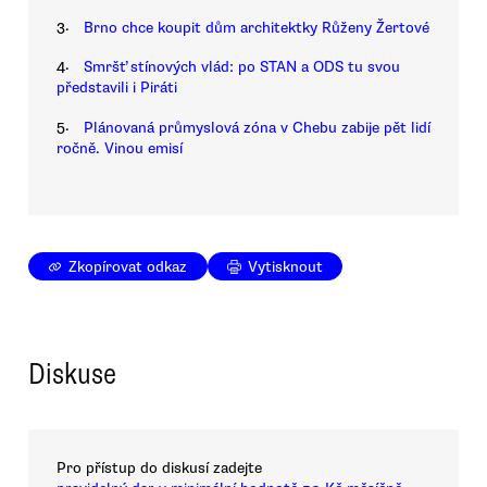
3.
Brno chce koupit dům architektky Růženy Žertové
4.
Smršť stínových vlád: po STAN a ODS tu svou
představili i Piráti
5.
Plánovaná průmyslová zóna v Chebu zabije pět lidí
ročně. Vinou emisí
Zkopírovat odkaz
Vytisknout
Diskuse
Pro přístup do diskusí zadejte