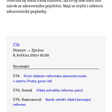
reforma by měla třeba stanovit, na co by lidé měli mít
nárok ze zdravotního pojištění. Mají se zvýšit i některé
zdravotnické poplatky.
ČTK
Domov
→
Zpráva
8. května 2011 v 10.00
Související
ČTK
Proti vládním reformám demonstrovalo
v centru Prahy 3000 lidí
ČTK, Dostál
Vláda schválila reformu penzí
ČTK, Radovanovič
Senát odmítl vládní koncepci
reforem