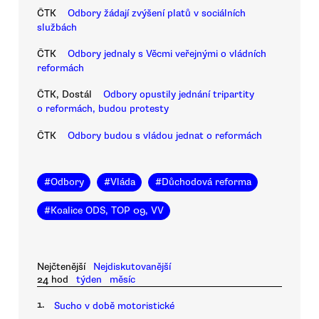
ČTK
Odbory žádají zvýšení platů v sociálních
službách
ČTK
Odbory jednaly s Věcmi veřejnými o vládních
reformách
ČTK, Dostál
Odbory opustily jednání tripartity
o reformách, budou protesty
ČTK
Odbory budou s vládou jednat o reformách
#
Odbory
#
Vláda
#
Důchodová reforma
#
Koalice ODS, TOP 09, VV
Nejčtenější
Nejdiskutovanější
24 hod
týden
měsíc
1.
Sucho v době motoristické