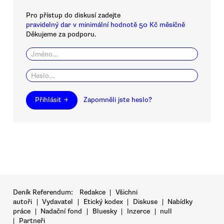
Pro přístup do diskusí zadejte
pravidelný dar v minimální hodnotě 50 Kč měsíčně
Děkujeme za podporu.
Přihlásit →
Zapomněli jste heslo?
Deník Referendum:
Redakce
|
Všichni
autoři
|
Vydavatel
|
Etický kodex
|
Diskuse
|
Nabídky
práce
|
Nadační fond
|
Bluesky
|
Inzerce
|
null
|
Partneři