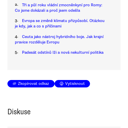
2.
Tři a půl roku vládní zmocněnkyní pro Romy:
Co jsme dokázali a proč jsem odešla
3.
Evropa se změně klimatu přizpůsobí. Otázkou
je kdy, jak a co s příčinami
4.
Ceuta jako nástroj hybridního boje. Jak krajní
pravice rozděluje Evropu
5.
Padesát odstínů lži a nová nekulturní politika
Zkopírovat odkaz
Vytisknout
Diskuse