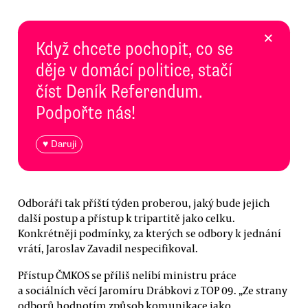
×
Když chcete pochopit, co se
děje v domácí politice, stačí
číst Deník Referendum.
Podpořte nás!
♥ Daruji
Odboráři tak příští týden proberou, jaký bude jejich
další postup a přístup k tripartitě jako celku.
Konkrétněji podmínky, za kterých se odbory k jednání
vrátí, Jaroslav Zavadil nespecifikoval.
Přístup ČMKOS se příliš nelíbí ministru práce
a sociálních věcí Jaromíru Drábkovi z TOP 09. „Ze strany
odborů hodnotím způsob komunikace jako