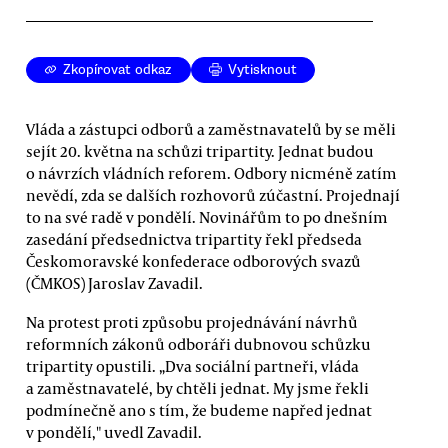
Zkopírovat odkaz
Vytisknout
Vláda a zástupci odborů a zaměstnavatelů by se měli
sejít 20. května na schůzi tripartity. Jednat budou
o návrzích vládních reforem. Odbory nicméně zatím
nevědí, zda se dalších rozhovorů zúčastní. Projednají
to na své radě v pondělí. Novinářům to po dnešním
zasedání předsednictva tripartity řekl předseda
Českomoravské konfederace odborových svazů
(ČMKOS) Jaroslav Zavadil.
Na protest proti způsobu projednávání návrhů
reformních zákonů odboráři dubnovou schůzku
tripartity opustili. „Dva sociální partneři, vláda
a zaměstnavatelé, by chtěli jednat. My jsme řekli
podmínečně ano s tím, že budeme napřed jednat
v pondělí," uvedl Zavadil.