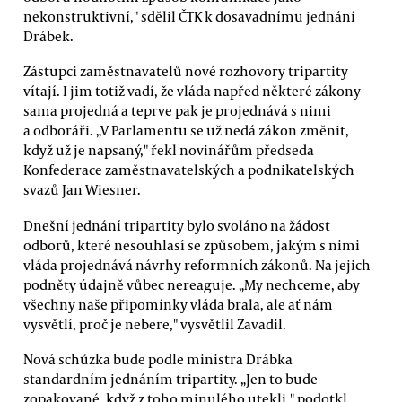
nekonstruktivní," sdělil ČTK k dosavadnímu jednání
Drábek.
Zástupci zaměstnavatelů nové rozhovory tripartity
vítají. I jim totiž vadí, že vláda napřed některé zákony
sama projedná a teprve pak je projednává s nimi
a odboráři. „V Parlamentu se už nedá zákon změnit,
když už je napsaný," řekl novinářům předseda
Konfederace zaměstnavatelských a podnikatelských
svazů Jan Wiesner.
Dnešní jednání tripartity bylo svoláno na žádost
odborů, které nesouhlasí se způsobem, jakým s nimi
vláda projednává návrhy reformních zákonů. Na jejich
podněty údajně vůbec nereaguje. „My nechceme, aby
všechny naše připomínky vláda brala, ale ať nám
vysvětlí, proč je nebere," vysvětlil Zavadil.
Nová schůzka bude podle ministra Drábka
standardním jednáním tripartity. „Jen to bude
zopakované, když z toho minulého utekli," podotkl.