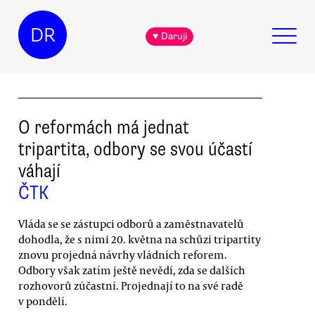
DR
♥ Daruji
O reformách má jednat
tripartita, odbory se svou účastí
váhají
ČTK
Vláda se se zástupci odborů a zaměstnavatelů
dohodla, že s nimi 20. května na schůzi tripartity
znovu projedná návrhy vládních reforem.
Odbory však zatím ještě nevědí, zda se dalších
rozhovorů zúčastní. Projednají to na své radě
v pondělí.