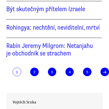
Být skutečným přítelem Izraele
Rohingya: nechtění, neviditelní, mrtví
Rabín Jeremy Milgrom: Netanjahu
je obchodník se strachem
→
1
2
3
4
5
Vojtěch Srnka