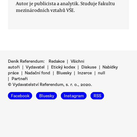
Autor je publicista a analytik. Studuje Fakultu
mezinárodních vztahů VŠE.
Deník Referendum:
Redakce
|
Všichni
autoři
|
Vydavatel
|
Etický kodex
|
Diskuse
|
Nabídky
práce
|
Nadační fond
|
Bluesky
|
Inzerce
|
null
|
Partneři
© Vydavatelství Referendum, s. r. o., 2020.
Facebook
Bluesky
Instagram
RSS