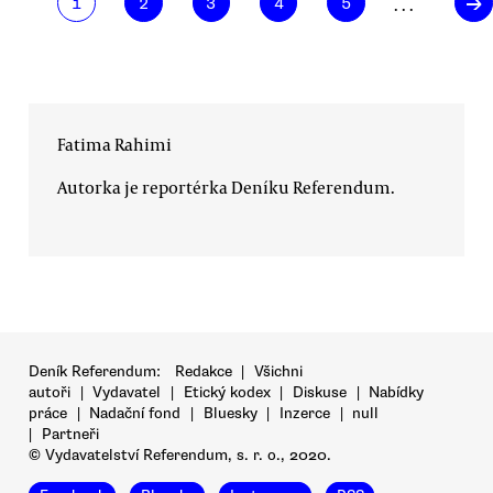
→
. . .
1
2
3
4
5
Fatima Rahimi
Autorka je reportérka Deníku Referendum.
Deník Referendum:
Redakce
|
Všichni
autoři
|
Vydavatel
|
Etický kodex
|
Diskuse
|
Nabídky
práce
|
Nadační fond
|
Bluesky
|
Inzerce
|
null
|
Partneři
© Vydavatelství Referendum, s. r. o., 2020.