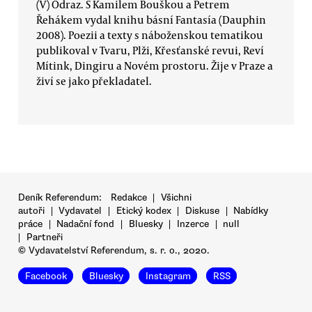
(V) Odraz. S Kamilem Bouškou a Petrem
Řehákem vydal knihu básní Fantasía (Dauphin
2008). Poezii a texty s náboženskou tematikou
publikoval v Tvaru, Plži, Křesťanské revui, Reví
Mítink, Dingiru a Novém prostoru. Žije v Praze a
živí se jako překladatel.
Deník Referendum:
Redakce
|
Všichni
autoři
|
Vydavatel
|
Etický kodex
|
Diskuse
|
Nabídky
práce
|
Nadační fond
|
Bluesky
|
Inzerce
|
null
|
Partneři
© Vydavatelství Referendum, s. r. o., 2020.
Facebook
Bluesky
Instagram
RSS