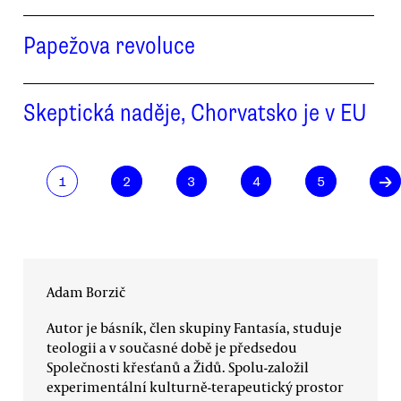
Papežova revoluce
Skeptická naděje, Chorvatsko je v EU
→
1
2
3
4
5
Adam Borzič
Autor je básník, člen skupiny Fantasía, studuje
teologii a v současné době je předsedou
Společnosti křesťanů a Židů. Spolu-založil
experimentální kulturně-terapeutický prostor