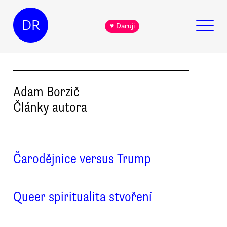
DR
♥ Daruji
Adam
Borzič
Články autora
Čarodějnice versus Trump
Queer spiritualita stvoření