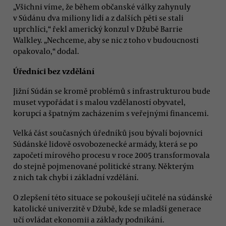
„Všichni víme, že během občanské války zahynuly
v Súdánu dva miliony lidí a z dalších pěti se stali
uprchlíci,“ řekl americký konzul v Džubě Barrie
Walkley. „Nechceme, aby se nic z toho v budoucnosti
opakovalo,“ dodal.
Úředníci bez vzdělání
Jižní Súdán se kromě problémů s infrastrukturou bude
muset vypořádat i s malou vzdělaností obyvatel,
korupcí a špatným zacházením s veřejnými financemi.
Velká část současných úředníků jsou bývalí bojovníci
Súdánské lidově osvobozenecké armády, která se po
započetí mírového procesu v roce 2005 transformovala
do stejně pojmenované politické strany. Některým
z nich tak chybí i základní vzdělání.
O zlepšení této situace se pokoušejí učitelé na súdánské
katolické univerzitě v Džubě, kde se mladší generace
učí ovládat ekonomii a základy podnikání.