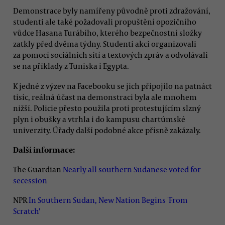
Demonstrace byly namířeny původně proti zdražování,
studenti ale také požadovali propuštění opozičního
vůdce Hasana Turábího, kterého bezpečnostní složky
zatkly před dvěma týdny. Studenti akci organizovali
za pomocí sociálních sítí a textových zpráv a odvolávali
se na příklady z Tuniska i Egypta.
K jedné z výzev na Facebooku se jich připojilo na patnáct
tisíc, reálná účast na demonstraci byla ale mnohem
nižší. Policie přesto použila proti protestujícím slzný
plyn i obušky a vtrhla i do kampusu chartúmské
univerzity. Úřady další podobné akce přísně zakázaly.
Další informace:
The Guardian
Nearly all southern Sudanese voted for
secession
NPR
In Southern Sudan, New Nation Begins 'From
Scratch'