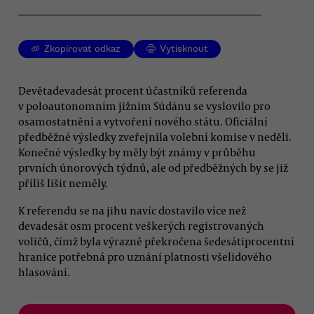
Zkopírovat odkaz
Vytisknout
Devětadevadesát procent účastníků referenda
v poloautonomním jižním Súdánu se vyslovilo pro
osamostatnění a vytvoření nového státu. Oficiální
předběžné výsledky zveřejnila volební komise v neděli.
Konečné výsledky by měly být známy v průběhu
prvních únorových týdnů, ale od předběžných by se již
příliš lišit neměly.
K referendu se na jihu navíc dostavilo více než
devadesát osm procent veškerých registrovaných
voličů, čímž byla výrazně překročena šedesátiprocentní
hranice potřebná pro uznání platnosti všelidového
hlasování.