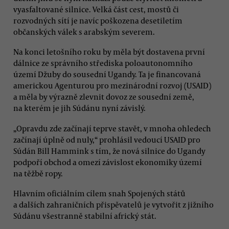
vyasfaltované silnice. Velká část cest, mostů či
rozvodných sítí je navíc poškozena desetiletím
občanských válek s arabským severem.
Na konci letošního roku by měla být dostavena první
dálnice ze správního střediska poloautonomního
území Džuby do sousední Ugandy. Ta je financovaná
americkou Agenturou pro mezinárodní rozvoj (USAID)
a měla by výrazně zlevnit dovoz ze sousední země,
na kterém je jih Súdánu nyní závislý.
„Opravdu zde začínají teprve stavět, v mnoha ohledech
začínají úplně od nuly,“ prohlásil vedoucí USAID pro
Súdán Bill Hammink s tím, že nová silnice do Ugandy
podpoří obchod a omezí závislost ekonomiky území
na těžbě ropy.
Hlavním oficiálním cílem snah Spojených států
a dalších zahraničních přispěvatelů je vytvořit z jižního
Súdánu všestranně stabilní africký stát.