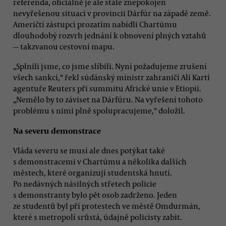
referenda, oficiálně je ale stále znepokojen
nevyřešenou situací v provincii Dárfúr na západě země.
Američtí zástupci prozatím nabídli Chartúmu
dlouhodobý rozvrh jednání k obnovení plných vztahů
—
takzvanou cestovní mapu.
„Splnili jsme, co jsme slíbili. Nyní požadujeme zrušení
všech sankcí,“ řekl súdánský ministr zahraničí Alí Kartí
agentuře Reuters při summitu Africké unie v Etiopii.
„Nemělo by to záviset na Dárfúru. Na vyřešení tohoto
problému s nimi plně spolupracujeme,“ doložil.
Na severu demonstrace
Vláda severu se musí ale dnes potýkat také
s demonstracemi v Chartúmu a několika dalších
městech, které organizují studentská hnutí.
Po nedávných násilných střetech policie
s demonstranty bylo pět osob zadrženo. Jeden
ze studentů byl při protestech ve městě Omdurmán,
které s metropolí srůstá, údajně policisty zabit.