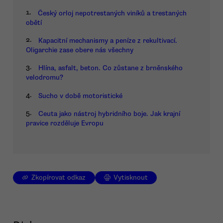
1.
Český orloj nepotrestaných viníků a trestaných
obětí
2.
Kapacitní mechanismy a peníze z rekultivací.
Oligarchie zase obere nás všechny
3.
Hlína, asfalt, beton. Co zůstane z brněnského
velodromu?
4.
Sucho v době motoristické
5.
Ceuta jako nástroj hybridního boje. Jak krajní
pravice rozděluje Evropu
Zkopírovat odkaz
Vytisknout