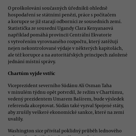
O proškolování současných úředníků ohledně
hospodaření se státními penězi, práce s počítačem
a korupce se již starají odborníci ze sousedních zemí.
Statistička ze sousední Ugandy Clara Kenyanaová
například pomáhá provincii Centrální Ekvatorie
s vytvořením vyrovnaného rozpočtu, který zatěžují
nejen nekontrolované výdaje v některých kapitolách,
ale též korupce a na autoritářských principech založené
jednání místní správy.
Chartúm vyjde vstříc
Viceprezident severního Súdánu Alí Osman Taha
v minulém týdnu opět potvrdil, že režim v Chartúmu,
vedený prezidentem Umarem Bašírem, bude výsledek
referenda akceptovat. Súdán také vyzval Spojené státy,
aby zrušily veškeré ekonomické sankce, které na zemi
uvalily.
Washington sice přivítal poklidný průběh lednového