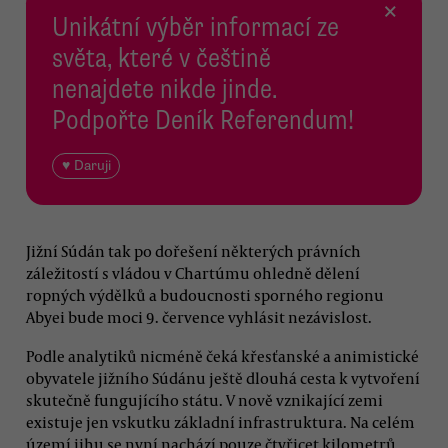
×
Unikátní výběr informací ze
světa, které v češtině
nenajdete nikde jinde.
Podpořte Deník Referendum!
♥ Daruji
Jižní Súdán tak po dořešení některých právních
záležitostí s vládou v Chartúmu ohledně dělení
ropných výdělků a budoucnosti sporného regionu
Abyei bude moci 9. července vyhlásit nezávislost.
Podle analytiků nicméně čeká křesťanské a animistické
obyvatele jižního Súdánu ještě dlouhá cesta k vytvoření
skutečně fungujícího státu. V nově vznikající zemi
existuje jen vskutku základní infrastruktura. Na celém
území jihu se nyní nachází pouze čtyřicet kilometrů