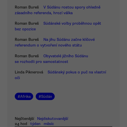
Roman Bureš
V Súdánu rostou spory ohledně
zásadního referenda, hrozí válka
Roman Bureš
Súdánské volby proběhnou opět
bez opozice
Roman Bureš
Na jihu Súdánu začne klíčové
referendum o vytvoření nového státu
Roman Bureš
Obyvatelé jižního Súdánu
se rozhodli pro samostatnost
Linda Piknerová
Súdánský pokus o puč na vlastní
oči
#
Afrika
#
Súdán
Nejčtenější
Nejdiskutovanější
24 hod
týden
měsíc