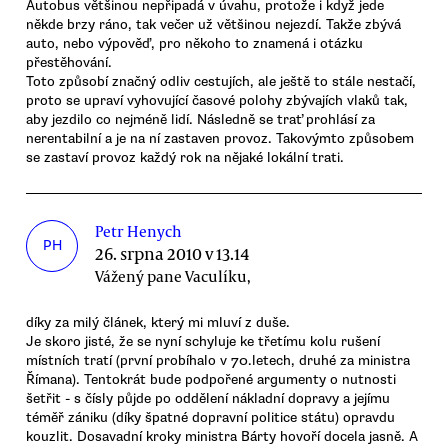
Autobus většinou nepřipadá v úvahu, protože i když jede
někde brzy ráno, tak večer už většinou nejezdí. Takže zbývá
auto, nebo výpověď, pro někoho to znamená i otázku
přestěhování.
Toto způsobí značný odliv cestujích, ale ještě to stále nestačí,
proto se upraví vyhovující časové polohy zbývajích vlaků tak,
aby jezdilo co nejméně lidí. Následně se trať prohlásí za
nerentabilní a je na ní zastaven provoz. Takovýmto způsobem
se zastaví provoz každý rok na nějaké lokální trati.
Petr Henych
PH
26. srpna 2010 v 13.14
Vážený pane Vaculíku,
díky za milý článek, který mi mluví z duše.
Je skoro jisté, že se nyní schyluje ke třetímu kolu rušení
místních tratí (první probíhalo v 70.letech, druhé za ministra
Římana). Tentokrát bude podpořené argumenty o nutnosti
šetřit - s čísly půjde po oddělení nákladní dopravy a jejímu
téměř zániku (díky špatné dopravní politice státu) opravdu
kouzlit. Dosavadní kroky ministra Bárty hovoří docela jasně. A