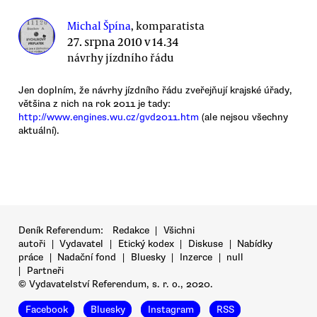
Michal Špína
, komparatista
27. srpna 2010 v 14.34
návrhy jízdního řádu
Jen doplním, že návrhy jízdního řádu zveřejňují krajské úřady,
většina z nich na rok 2011 je tady:
http://www.engines.wu.cz/gvd2011.htm
(ale nejsou všechny
aktuální).
Deník Referendum:
Redakce
|
Všichni
autoři
|
Vydavatel
|
Etický kodex
|
Diskuse
|
Nabídky
práce
|
Nadační fond
|
Bluesky
|
Inzerce
|
null
|
Partneři
© Vydavatelství Referendum, s. r. o., 2020.
Facebook
Bluesky
Instagram
RSS