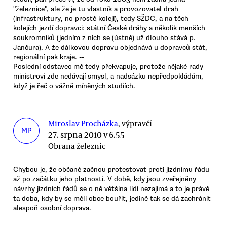
"železnice", ale že je tu vlastník a provozovatel drah
(infrastruktury, no prostě kolejí), tedy SŽDC, a na těch
kolejích jezdí dopravci: státní České dráhy a několik menších
soukromníků (jedním z nich se (ústně) už dlouho stává p.
Jančura). A že dálkovou dopravu objednává u dopravců stát,
regionální pak kraje. --
Poslední odstavec mě tedy překvapuje, protože nějaké rady
ministrovi zde nedávají smysl, a nadsázku nepředpokládám,
když je řeč o vážně míněných studiích.
Miroslav Procházka
, výpravčí
MP
27. srpna 2010 v 6.55
Obrana železnic
Chybou je, že občané začnou protestovat proti jízdnímu řádu
až po začátku jeho platnosti. V době, kdy jsou zveřejněny
návrhy jízdních řádů se o ně většina lidí nezajímá a to je právě
ta doba, kdy by se měli obce bouřit, jedině tak se dá zachránit
alespoň osobní doprava.