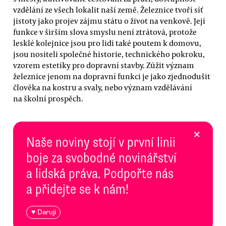
vzdělání ze všech lokalit naší země. Železnice tvoří síť
jistoty jako projev zájmu státu o život na venkově. Její
funkce v širším slova smyslu není ztrátová, protože
lesklé kolejnice jsou pro lidi také poutem k domovu,
jsou nositeli společné historie, technického pokroku,
vzorem estetiky pro dopravní stavby. Zúžit význam
železnice jenom na dopravní funkci je jako zjednodušit
člověka na kostru a svaly, nebo význam vzdělávání
na školní prospěch.
×
Naše noviny stojí v první linii
boje za svobodné novinářství
a lidská práva. Podpořte nás
a přidejte se k nám!
♥ Daruji