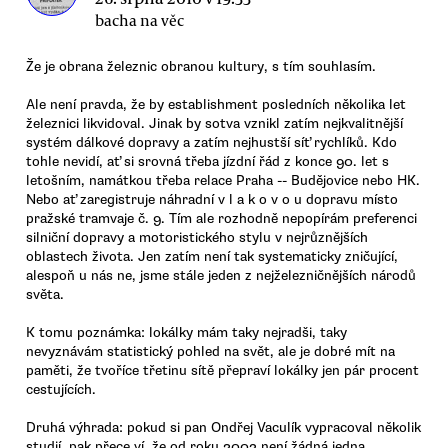
bacha na věc
Že je obrana železnic obranou kultury, s tím souhlasím.
Ale není pravda, že by establishment posledních několika let
železnici likvidoval. Jinak by sotva vznikl zatím nejkvalitnější
systém dálkové dopravy a zatím nejhustší síť rychlíků. Kdo
tohle nevidí, ať si srovná třeba jízdní řád z konce 90. let s
letošním, namátkou třeba relace Praha -- Budějovice nebo HK.
Nebo ať zaregistruje náhradní v l a k o v o u dopravu místo
pražské tramvaje č. 9. Tím ale rozhodně nepopírám preferenci
silniční dopravy a motoristického stylu v nejrůznějších
oblastech života. Jen zatím není tak systematicky zničující,
alespoň u nás ne, jsme stále jeden z nejželezničnějších národů
světa.
K tomu poznámka: lokálky mám taky nejradši, taky
nevyznávám statistický pohled na svět, ale je dobré mít na
paměti, že tvoříce třetinu sítě přepraví lokálky jen pár procent
cestujících.
Druhá výhrada: pokud si pan Ondřej Vaculík vypracoval několik
studií, pak přece ví, že od roku 2003 není žádná jedna