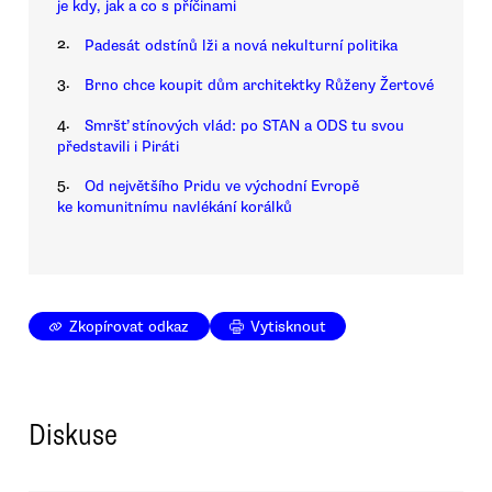
je kdy, jak a co s příčinami
2.
Padesát odstínů lži a nová nekulturní politika
3.
Brno chce koupit dům architektky Růženy Žertové
4.
Smršť stínových vlád: po STAN a ODS tu svou
představili i Piráti
5.
Od největšího Pridu ve východní Evropě
ke komunitnímu navlékání korálků
Zkopírovat odkaz
Vytisknout
Diskuse