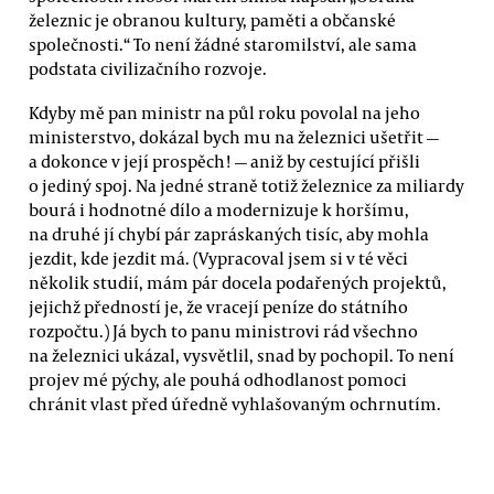
železnic je obranou kultury, paměti a občanské
společnosti.“ To není žádné staromilství, ale sama
podstata civilizačního rozvoje.
Kdyby mě pan ministr na půl roku povolal na jeho
ministerstvo, dokázal bych mu na železnici ušetřit —
a dokonce v její prospěch! — aniž by cestující přišli
o jediný spoj. Na jedné straně totiž železnice za miliardy
bourá i hodnotné dílo a modernizuje k horšímu,
na druhé jí chybí pár zapráskaných tisíc, aby mohla
jezdit, kde jezdit má. (Vypracoval jsem si v té věci
několik studií, mám pár docela podařených projektů,
jejichž předností je, že vracejí peníze do státního
rozpočtu.) Já bych to panu ministrovi rád všechno
na železnici ukázal, vysvětlil, snad by pochopil. To není
projev mé pýchy, ale pouhá odhodlanost pomoci
chránit vlast před úředně vyhlašovaným ochrnutím.