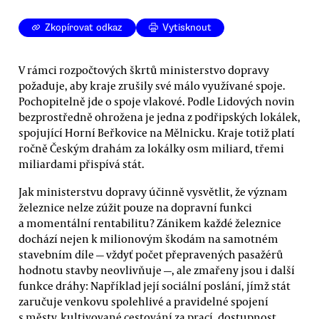
Zkopírovat odkaz
Vytisknout
V rámci rozpočtových škrtů ministerstvo dopravy
požaduje, aby kraje zrušily své málo využívané spoje.
Pochopitelně jde o spoje vlakové. Podle Lidových novin
bezprostředně ohrožena je jedna z podřipských lokálek,
spojující Horní Beřkovice na Mělnicku. Kraje totiž platí
ročně Českým drahám za lokálky osm miliard, třemi
miliardami přispívá stát.
Jak ministerstvu dopravy účinně vysvětlit, že význam
železnice nelze zúžit pouze na dopravní funkci
a momentální rentabilitu? Zánikem každé železnice
dochází nejen k milionovým škodám na samotném
stavebním díle — vždyť počet přepravených pasažérů
hodnotu stavby neovlivňuje —, ale zmařeny jsou i další
funkce dráhy: Například její sociální poslání, jímž stát
zaručuje venkovu spolehlivé a pravidelné spojení
s městy, kultivované cestování za prací, dostupnost