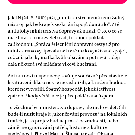
Jak LN (24. 8. 2010) píší, „ministerstvo nemá nyní žádný
nástroj, jak by kraje k seškrtání spojů donutilo“. Z té
antiúlohy ministerstva dopravy až mrazí. O to, o co se
má starat, co má zvelebovat, to téměř pokládá
za škodnou. „Správa železniční dopravní cesty už pro
ministerstvo vytipovala některé málo využívané spoje“,
což zní, jako by matka kvůli obavám o potravu raději
dala některá svá mláďata vlkovi k sežrání.
Ani nutností úspor neopravňuje současné představitele
k zatracení díla, o něž se nezasloužili, a k ničení hodnot,
které nevytvořili. Špatný hospodář, jehož šetřivost
způsobí škody větší, než je předpokládaná úspora.
To všechno by ministerstvo dopravy ale mělo vědět. Čili
bude-li nutit kraje k „ukončování provozu“ na lokálních
tratích, je to projev buď naprosté bezradnosti, nebo
záměrné ignorování potřeb, historie a kultury
společnosti. Filosof Martin Šimsa napsal: „Obrana