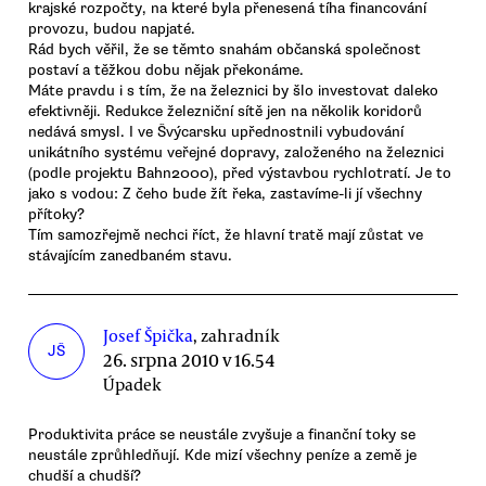
krajské rozpočty, na které byla přenesená tíha financování
provozu, budou napjaté.
Rád bych věřil, že se těmto snahám občanská společnost
postaví a těžkou dobu nějak překonáme.
Máte pravdu i s tím, že na železnici by šlo investovat daleko
efektivněji. Redukce železniční sítě jen na několik koridorů
nedává smysl. I ve Švýcarsku upřednostnili vybudování
unikátního systému veřejné dopravy, založeného na železnici
(podle projektu Bahn2000), před výstavbou rychlotratí. Je to
jako s vodou: Z čeho bude žít řeka, zastavíme-li jí všechny
přítoky?
Tím samozřejmě nechci říct, že hlavní tratě mají zůstat ve
stávajícím zanedbaném stavu.
Josef Špička
, zahradník
JŠ
26. srpna 2010 v 16.54
Úpadek
Produktivita práce se neustále zvyšuje a finanční toky se
neustále zprůhledňují. Kde mizí všechny peníze a země je
chudší a chudší?