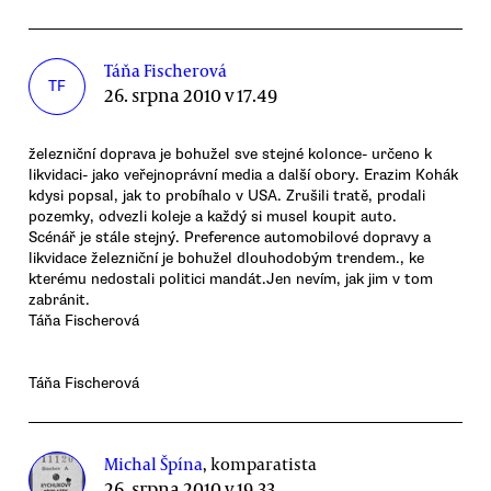
Táňa Fischerová
TF
26. srpna 2010 v 17.49
železniční doprava je bohužel sve stejné kolonce- určeno k
likvidaci- jako veřejnoprávní media a další obory. Erazim Kohák
kdysi popsal, jak to probíhalo v USA. Zrušili tratě, prodali
pozemky, odvezli koleje a každý si musel koupit auto.
Scénář je stále stejný. Preference automobilové dopravy a
likvidace železniční je bohužel dlouhodobým trendem., ke
kterému nedostali politici mandát.Jen nevím, jak jim v tom
zabránit.
Táňa Fischerová
Táňa Fischerová
Michal Špína
, komparatista
26. srpna 2010 v 19.33