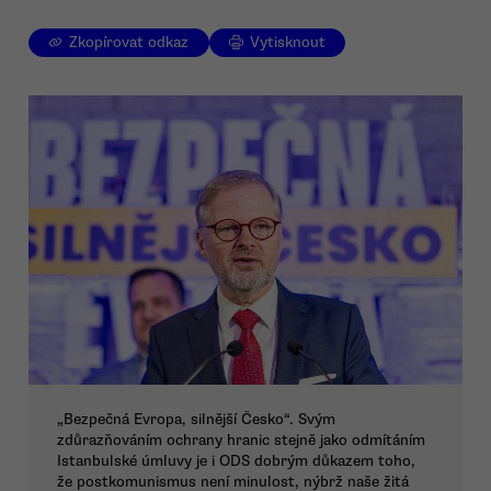
Zkopírovat odkaz
Vytisknout
„Bezpečná Evropa, silnější Česko“. Svým
zdůrazňováním ochrany hranic stejně jako odmítáním
Istanbulské úmluvy je i ODS dobrým důkazem toho,
že postkomunismus není minulost, nýbrž naše žitá