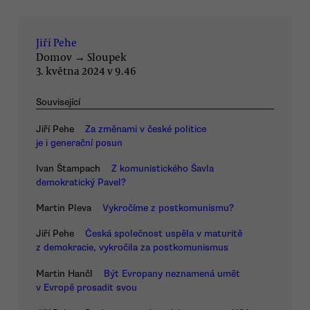
Jiří Pehe
Domov
→
Sloupek
3. května 2024 v 9.46
Související
Jiří Pehe
Za změnami v české politice
je i generační posun
Ivan Štampach
Z komunistického Šavla
demokratický Pavel?
Martin Pleva
Vykročíme z postkomunismu?
Jiří Pehe
Česká společnost uspěla v maturitě
z demokracie, vykročila za postkomunismus
Martin Hančl
Být Evropany neznamená umět
v Evropě prosadit svou