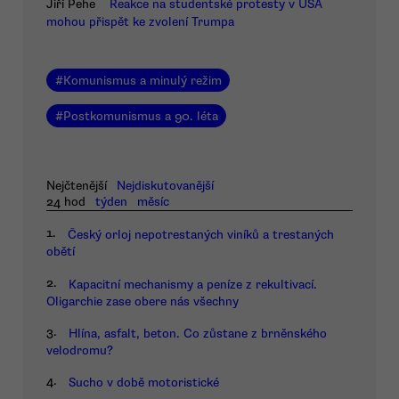
Jiří Pehe
Reakce na studentské protesty v USA
mohou přispět ke zvolení Trumpa
#
Komunismus a minulý režim
#
Postkomunismus a 90. léta
Nejčtenější
Nejdiskutovanější
24 hod
týden
měsíc
1.
Český orloj nepotrestaných viníků a trestaných
obětí
2.
Kapacitní mechanismy a peníze z rekultivací.
Oligarchie zase obere nás všechny
3.
Hlína, asfalt, beton. Co zůstane z brněnského
velodromu?
4.
Sucho v době motoristické