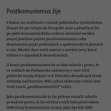
Postkomunismus žije
S Fialou lze souhlasit v rovině politického symbolismu.
Dvacet let po vstupu do Evropské unie a pětatřicet let
po pádu komunistického režimu skutečně nedává
smysl používat pojem postkomunismus coby
dominantní popis politických a společenských poměrů
u nás. Mnohé dnes totiž souvisí s novými jevy, které
vidíme i v západních demokraciích.
O konci postkomunismu by se dalo mluvit i proto, že
ve volbách do Poslanecké sněmovny v roce 2021
politické strany hlásící se k liberální demokracii těsně
zvítězily nad hnutím ANO, jehož elektorát z větší části
tvoří starší „postkomunističtí“ voliči.
Jako postkomunistické je lze přitom označit nikoliv
primárně proto, že by většina z nich byla před rokem
1989 členy komunistické strany, jako byl lídr ANO