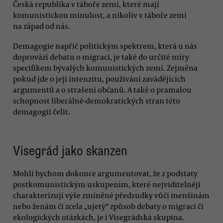
Česká republika v táboře zemí, které mají
komunistickou minulost, a nikoliv v táboře zemí
na západ od nás.
Demagogie napříč politickým spektrem, která u nás
doprovází debatu o migraci, je také do určité míry
specifikem bývalých komunistických zemí. Zejména
pokud jde o její intenzitu, používání zavádějících
argumentů a o strašení občanů. A také o pramalou
schopnost liberálně-demokratických stran této
demagogii čelit.
Visegrád jako skanzen
Mohli bychom dokonce argumentovat, že z podstaty
postkomunistickým uskupením, které nejviditelněji
charakterizují výše zmíněné předsudky vůči menšinám
nebo ženám či zcela „ujetý“ způsob debaty o migraci či
ekologických otázkách, je i Visegrádská skupina.