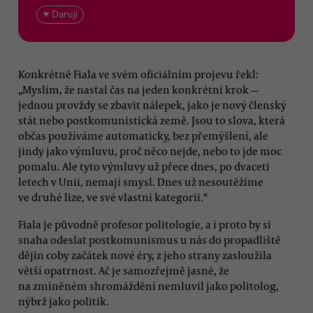
♥ Daruji
Konkrétně Fiala ve svém oficiálním projevu řekl:
„Myslím, že nastal čas na jeden konkrétní krok —
jednou provždy se zbavit nálepek, jako je nový členský
stát nebo postkomunistická země. Jsou to slova, která
občas používáme automaticky, bez přemýšlení, ale
jindy jako výmluvu, proč něco nejde, nebo to jde moc
pomalu. Ale tyto výmluvy už přece dnes, po dvaceti
letech v Unii, nemají smysl. Dnes už nesoutěžíme
ve druhé lize, ve své vlastní kategorii.“
Fiala je původně profesor politologie, a i proto by si
snaha odeslat postkomunismus u nás do propadliště
dějin coby začátek nové éry, z jeho strany zasloužila
větší opatrnost. Ač je samozřejmě jasné, že
na zmíněném shromáždění nemluvil jako politolog,
nýbrž jako politik.