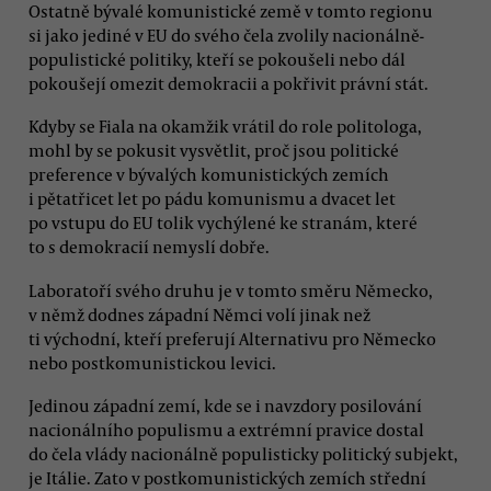
Ostatně bývalé komunistické země v tomto regionu
si jako jediné v EU do svého čela zvolily nacionálně-
populistické politiky, kteří se pokoušeli nebo dál
pokoušejí omezit demokracii a pokřivit právní stát.
Kdyby se Fiala na okamžik vrátil do role politologa,
mohl by se pokusit vysvětlit, proč jsou politické
preference v bývalých komunistických zemích
i pětatřicet let po pádu komunismu a dvacet let
po vstupu do EU tolik vychýlené ke stranám, které
to s demokracií nemyslí dobře.
Laboratoří svého druhu je v tomto směru Německo,
v němž dodnes západní Němci volí jinak než
ti východní, kteří preferují Alternativu pro Německo
nebo postkomunistickou levici.
Jedinou západní zemí, kde se i navzdory posilování
nacionálního populismu a extrémní pravice dostal
do čela vlády nacionálně populisticky politický subjekt,
je Itálie. Zato v postkomunistických zemích střední