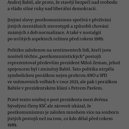
Andrej Babiš, ale proto, že stavějí bezpečí nad svobodu
a vládu silné ruky nad liberální demokracii.
Jinými slovy: postkomunismus spočívá v přežívání
jistých mentálních stereotypů a způsobů chování
známých z dob normalizace. A také v nostalgii
po určitých aspektech režimu před rokem 1989.
Politiku založenou na sentimentech lidí, kteří jsou
nositeli těchto „postkomunistických“ postojů
reprezentoval především prezident Miloš Zeman, jehož
spojencem byl i zmíněný Babiš. Tato politika utrpěla
symbolickou porážkou nejen prohrou ANO a SPD
ve sněmovních volbách v roce 2021, ale pak i porážkou
Babiše v prezidentském klání s Petrem Pavlem.
Právě tento souboj o post prezidenta mezi dvěma
bývalými členy KSČ ale zároveň ukázal, že
postkomunismus je založen mnohem více na souboru
jistých postojů než na tom, co kdo dělal před rokem
1989.