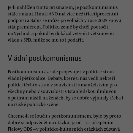
Je-li nahlížen tímto prizmatem, je postkomunismus
stále s námi. Hnutí ANO má více než třicetiprocentní
podporu a Babiš se může po volbách v roce 2025 znovu
stát premiérem. Politiku země by chtěl pootočit
na Východ, a pokud by dokázal vytvořit většinovou
vládu s SPD, může se mu to i podařit.
Vládní postkomunismus
Postkomunismus se ale projevuje i v politice stran
vládní pětikoalice. Debaty, které u nás vedli někteří
politici těchto stran v souvislosti s manželstvím pro
všechny nebo v souvislosti s Istanbulskou úmluvou
o potírání násilí na ženách, by se dobře vyjímaly třeba i
na ruské politické scéně.
Chceme-li se loučit s postkomunismem, bylo by proto
dobré si odpovědět na otázku, proč — i s přispěním
Fialovy ODS —v politicko-kulturních otázkách zůstává