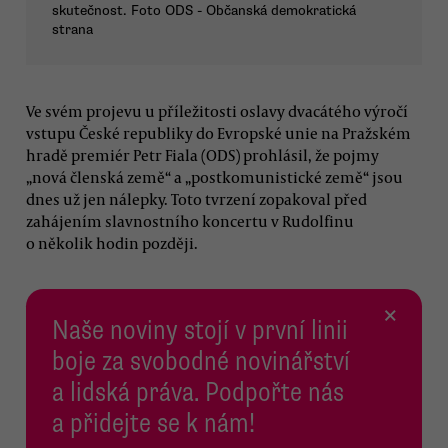
skutečnost. Foto ODS - Občanská demokratická
strana
Ve svém projevu u příležitosti oslavy dvacátého výročí
vstupu České republiky do Evropské unie na Pražském
hradě premiér Petr Fiala (ODS) prohlásil, že pojmy
„nová členská země“ a „postkomunistické země“ jsou
dnes už jen nálepky. Toto tvrzení zopakoval před
zahájením slavnostního koncertu v Rudolfinu
o několik hodin později.
×
Naše noviny stojí v první linii
boje za svobodné novinářství
a lidská práva. Podpořte nás
a přidejte se k nám!