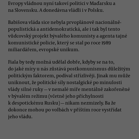
Evropy vládnou nyní takoví politici v Maďarsku a
na Slovensku. A donedávna vládli i v Polsku.
Babišova vláda sice nebyla prvoplánově nacionálně-
populistická a antidemokratická, ale i tak byl tento
vůdcovský projekt bývalého komunisty a agenta tajné
komunistické policie, který se stal po roce 1989
miliardářem, evropské unikum.
Fiala by tedy možná udělal dobře, kdyby se na to,
do jaké míry u nás zůstává postkomunismus důležitým
politickým faktorem, podíval střízlivěji. Jinak mu může
uniknout, že politické síly nostalgické po minulosti
vlády silné ruky — v nemalé míře mentálně zakořeněné
v bývalém režimu (včetně jeho příchylnosti
k despotickému Rusku) — nikam nezmizely. Ba že
dokonce mohou po volbách v příštím roce vystřídat
jeho vládu.