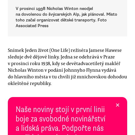
V prosinci 1938 Nicholas Winton neodjel
na dovolenou do švýcarských Alp, jak plánoval. Místo
toho začal organizovat dětské transporty. Foto
Associated Press
Snímek Jeden život (One Life) režiséra Jamese Hawese
sleduje dvě dějové linky. Jedna se odehrává v Praze
v prosinci roku 1938, kdy se devětadvacetiletý makléř
Nicholas Winton v podání Johnnyho Flynna vydává
do hlavního města v tu chvíli již mnichovskou dohodou
okleštěné republiky.
×
Naše noviny stojí v první linii
boje za svobodné novinářství
a lidská práva. Podpořte nás