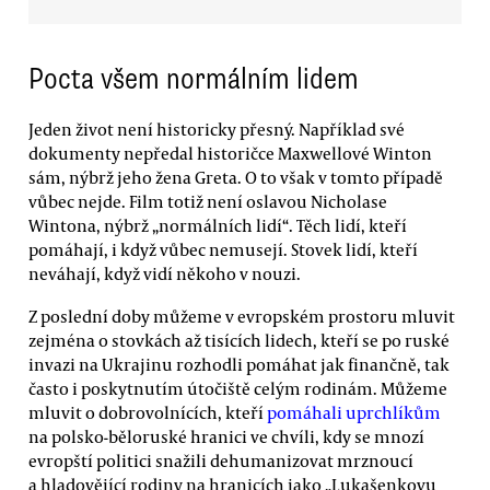
Pocta všem normálním lidem
Jeden život není historicky přesný. Například své
dokumenty nepředal historičce Maxwellové Winton
sám, nýbrž jeho žena Greta. O to však v tomto případě
vůbec nejde. Film totiž není oslavou Nicholase
Wintona, nýbrž „normálních lidí“. Těch lidí, kteří
pomáhají, i když vůbec nemusejí. Stovek lidí, kteří
neváhají, když vidí někoho v nouzi.
Z poslední doby můžeme v evropském prostoru mluvit
zejména o stovkách až tisících lidech, kteří se po ruské
invazi na Ukrajinu rozhodli pomáhat jak finančně, tak
často i poskytnutím útočiště celým rodinám. Můžeme
mluvit o dobrovolnících, kteří
pomáhali uprchlíkům
na polsko-běloruské hranici ve chvíli, kdy se mnozí
evropští politici snažili dehumanizovat mrznoucí
a hladovějící rodiny na hranicích jako „Lukašenkovu