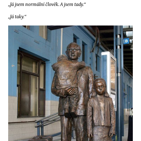
„Já jsem normální člověk. A jsem tady.“
„Já taky.“