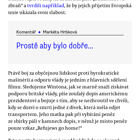
zbraň“ a
tvrdili například
, že by jejich přijetím Evropská
unie ukázala svou slabost.
Komentář
●
Markéta Hrbková
Prostě aby bylo dobře…
Právě boj za obyčejnou lidskost proti byrokratické
mašinérii a odporu vlády je jedním z hlavních sdělení
filmu. Sledujeme Wintona, jak se marně snaží získávat
podporu britské vlády, píše zoufalý dopis americkému
prezidentovi a bojuje s tím, aby se nezhroutil ve chvíli,
kdy se dozví o smrti jedné z dívek, která měla odjet
transportem. Jeho matka pak při vybírání peněz
ze sbírky pálí v kamnech dopis, v němž je místo peněz
pouze vzkaz „Refujews go home!“