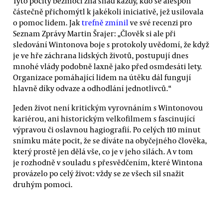
Tyto pocity bezmoci zná snad každý, kdo se alespoň
částečně přichomýtl k jakékoli iniciativě, jež usilovala
o pomoc lidem. Jak
trefně zmínil
ve své recenzi pro
Seznam Zprávy Martin Šrajer: „Člověk si ale při
sledování Wintonova boje s protokoly uvědomí, že když
je ve hře záchrana lidských životů, postupují dnes
mnohé vlády podobně laxně jako před osmdesáti lety.
Organizace pomáhající lidem na útěku dál fungují
hlavně díky odvaze a odhodlání jednotlivců.“
Jeden život není kritickým vyrovnáním s Wintonovou
kariérou, ani historickým velkofilmem s fascinující
výpravou či oslavnou hagiografií. Po celých 110 minut
snímku máte pocit, že se díváte na obyčejného člověka,
který prostě jen dělá vše, co je v jeho silách. A v tom
je rozhodně v souladu s přesvědčením, které Wintona
provázelo po celý život: vždy se ze všech sil snažit
druhým pomoci.