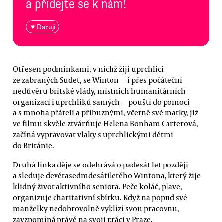
a přidejte se k nám!
♥ Daruji
Otřesen podmínkami, v nichž žijí uprchlíci
ze zabraných Sudet, se Winton — i přes počáteční
nedůvěru britské vlády, místních humanitárních
organizací i uprchlíků samých — pouští do pomoci
a s mnoha přáteli a příbuznými, včetně své matky, již
ve filmu skvěle ztvárňuje Helena Bonham Carterová,
začíná vypravovat vlaky s uprchlickými dětmi
do Británie.
Druhá linka děje se odehrává o padesát let později
a sleduje devětasedmdesátiletého Wintona, který žije
klidný život aktivního seniora. Peče koláč, plave,
organizuje charitativní sbírku. Když na popud své
manželky nedobrovolně vyklízí svou pracovnu,
zavzpomíná právě na svoji práci v Praze.