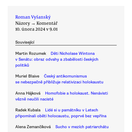
Roman Vyšanský
Názory
→
Komentář
10. února 2024 v 9.01
Související
Martin Rozumek
Děti Nicholase Wintona
v Senátu: obraz odvahy a zbabělosti českých
politiků
Muriel Blaive
Český antikomunismus
se nebezpečně přibližuje relativizaci holokaustu
Anna Hájková
Homofobie a holokaust. Nenávisti
vězně neučili nacisté
Radek Kubala
Lidé si u památníku v Letech
připomínali oběti holocaustu, poprvé bez vepřína
Alena Zemančíková
Sucho v mezích patriarchátu