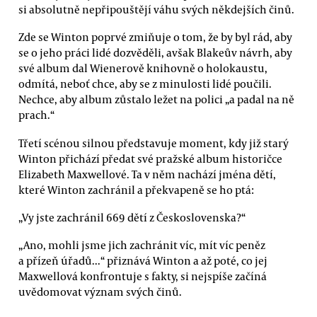
si absolutně nepřipouštějí váhu svých někdejších činů.
Zde se Winton poprvé zmiňuje o tom, že by byl rád, aby
se o jeho práci lidé dozvěděli, avšak Blakeův návrh, aby
své album dal Wienerově knihovně o holokaustu,
odmítá, neboť chce, aby se z minulosti lidé poučili.
Nechce, aby album zůstalo ležet na polici „a padal na ně
prach.“
Třetí scénou silnou představuje moment, kdy již starý
Winton přichází předat své pražské album historičce
Elizabeth Maxwellové. Ta v něm nachází jména dětí,
které Winton zachránil a překvapeně se ho ptá:
„Vy jste zachránil 669 dětí z Československa?“
„Ano, mohli jsme jich zachránit víc, mít víc peněz
a přízeň úřadů...“ přiznává Winton a až poté, co jej
Maxwellová konfrontuje s fakty, si nejspíše začíná
uvědomovat význam svých činů.