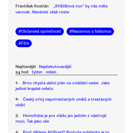
František Kostlán
„Křišťálová noc“ by nás měla
varovat. Nenávist však roste
#
Občanská společnost
#
Nacismus a fašismus
#
Film
Nejčtenější
Nejdiskutovanější
24 hod
týden
měsíc
1.
Brno chystá akční plán na zvládání veder. Jako
jediné krajské město
2.
Český orloj nepotrestaných viníků a trestaných
obětí
3.
Homofobie je pro vládu jen jedním z nástrojů
moci. Tak jako vše
4.
Proč děláme AltPrajd? Protože solidarita je to