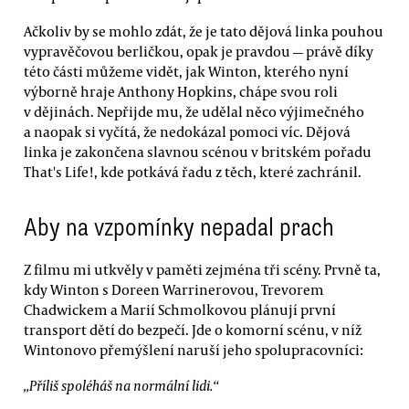
Ačkoliv by se mohlo zdát, že je tato dějová linka pouhou
vypravěčovou berličkou, opak je pravdou — právě díky
této části můžeme vidět, jak Winton, kterého nyní
výborně hraje Anthony Hopkins, chápe svou roli
v dějinách. Nepřijde mu, že udělal něco výjimečného
a naopak si vyčítá, že nedokázal pomoci víc. Dějová
linka je zakončena slavnou scénou v britském pořadu
That's Life!, kde potkává řadu z těch, které zachránil.
Aby na vzpomínky nepadal prach
Z filmu mi utkvěly v paměti zejména tři scény. Prvně ta,
kdy Winton s Doreen Warrinerovou, Trevorem
Chadwickem a Marií Schmolkovou plánují první
transport dětí do bezpečí. Jde o komorní scénu, v níž
Wintonovo přemýšlení naruší jeho spolupracovníci:
„Příliš spoléháš na normální lidi.“