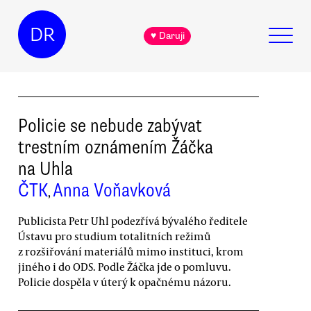
DR
♥ Daruji
Policie se nebude zabývat
trestním oznámením Žáčka
na Uhla
ČTK
Anna Voňavková
,
Publicista Petr Uhl podezřívá bývalého ředitele
Ústavu pro studium totalitních režimů
z rozšiřování materiálů mimo instituci, krom
jiného i do ODS. Podle Žáčka jde o pomluvu.
Policie dospěla v úterý k opačnému názoru.