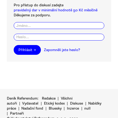
Pro přístup do diskusí zadejte
pravidelný dar v minimální hodnotě 50 Kč měsíčně
Děkujeme za podporu.
Přihlásit →
Zapomněli jste heslo?
Deník Referendum:
Redakce
|
Všichni
autoři
|
Vydavatel
|
Etický kodex
|
Diskuse
|
Nabídky
práce
|
Nadační fond
|
Bluesky
|
Inzerce
|
null
|
Partneři