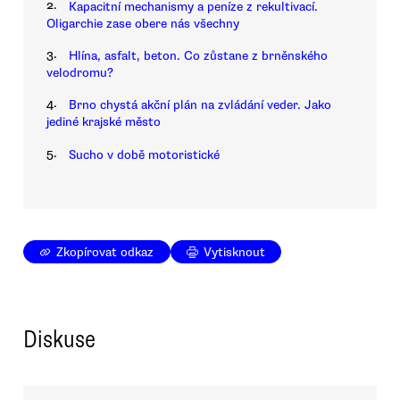
2.
Kapacitní mechanismy a peníze z rekultivací.
Oligarchie zase obere nás všechny
3.
Hlína, asfalt, beton. Co zůstane z brněnského
velodromu?
4.
Brno chystá akční plán na zvládání veder. Jako
jediné krajské město
5.
Sucho v době motoristické
Zkopírovat odkaz
Vytisknout
Diskuse