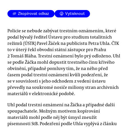
Zkopírovat odkaz
Vytisknout
Policie se nebude zabývat trestním oznámením, které
podal bývalý ředitel Ústavu pro studium totalitních
režimů (ÚSTR) Pavel Žáček na publicistu Petra Uhla. ČTK
to v úterý řekl obvodní státní zástupce pro Prahu
2 Tomáš Bláha. Trestní oznámení bylo prý odloženo. Uhl
se podle Žáčka mohl dopustit trestného činu křivého
obvinění, případně pomluvy tím, že na něho před
časem podal trestní oznámení kvůli podezření, že
se v souvislosti s jeho odchodem z vedení ústavu
převedly na soukromé nosiče miliony stran archivních
materiálů v elektronické podobě.
Uhl podal trestní oznámení na Žáčka a případné další
spoupachatele. Možným motivem kopírování
materiálů mohl podle něj být úmysl zneužít
písemnosti StB. Podezření podle Uhla vyplývá z článku