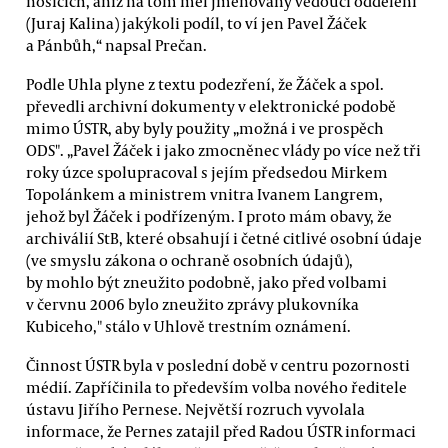
nosičích, aniž na tom měl jmenovaný vedoucí oddělení
(Juraj Kalina) jakýkoli podíl, to ví jen Pavel Žáček
a Pánbůh,“ napsal Prečan.
Podle Uhla plyne z textu podezření, že Žáček a spol.
převedli archivní dokumenty v elektronické podobě
mimo ÚSTR, aby byly použity „možná i ve prospěch
ODS". „Pavel Žáček i jako zmocněnec vlády po více než tři
roky úzce spolupracoval s jejím předsedou Mirkem
Topolánkem a ministrem vnitra Ivanem Langrem,
jehož byl Žáček i podřízeným. I proto mám obavy, že
archiválií StB, které obsahují i četné citlivé osobní údaje
(ve smyslu zákona o ochraně osobních údajů),
by mohlo být zneužito podobně, jako před volbami
v červnu 2006 bylo zneužito zprávy plukovníka
Kubiceho," stálo v Uhlově trestním oznámení.
Činnost ÚSTR byla v poslední době v centru pozornosti
médií. Zapříčinila to především volba nového ředitele
ústavu Jiřího Pernese. Největší rozruch vyvolala
informace, že Pernes zatajil před Radou ÚSTR informaci