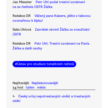
Jan Miessler
Petr Uhl podal trestní oznámení
na ex-ředitele ÚSTR Žáčka
Redakce DR
Vážený pane Kaisere, jděte s takovou
novinařinou k šípku!
Saša Uhlová
Zaorálek obvinil Žáčka ze zneužívání
ÚSTR
Redakce DR
Petr Uhl: Trestní oznámení na Pavla
Žáčka a další osoby
#
Ústav pro studium totalitních režimů
Nejčtenější
Nejdiskutovanější
24 hod
týden
měsíc
1.
Český orloj nepotrestaných viníků a trestaných
obětí