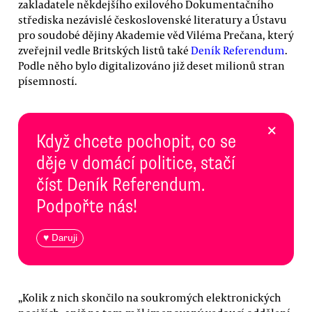
zakladatele někdejšího exilového Dokumentačního
střediska nezávislé československé literatury a Ústavu
pro soudobé dějiny Akademie věd Viléma Prečana, který
zveřejnil vedle Britských listů také
Deník Referendum
.
Podle něho bylo digitalizováno již deset milionů stran
písemností.
×
Když chcete pochopit, co se
děje v domácí politice, stačí
číst Deník Referendum.
Podpořte nás!
♥ Daruji
„Kolik z nich skončilo na soukromých elektronických