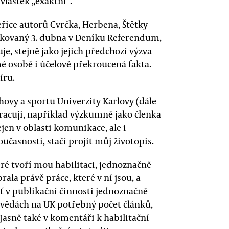
ívlastek „exaktní“.
eřice autorů Cvrčka, Herbena, Štětky
kovaný 3. dubna v Deníku Referendum,
e, stejně jako jejich předchozí výzva
é osobě i účelově překroucená fakta.
íru.
chovy a sportu Univerzity Karlovy (dále
racuji, například výzkumně jako členka
en v oblasti komunikace, ale i
oučasnosti, stačí projít můj životopis.
ré tvoří mou habilitaci, jednoznačně
rala právě práce, které v ní jsou, a
oť v publikační činnosti jednoznačně
 vědách na UK potřebný počet článků,
 Jasně také v komentáři k habilitační