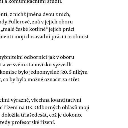
mi a komunikačními studii.
ti, z nichž jména dvou z nich,
y Fullerové, zná v jejich oboru
 „malé české kotlině“ jejich práci
oponenti moji dosavadní práci i osobnost
hybnitelní odborníci jak v oboru
 a ve svém stanovisku vyzvedli
o komise bylo jednomyslné 5:0. S nikým
 co by bylo možné označit za střet
elmi výrazně, všechna kvantitativní
ční řízení na UK. Odborných ohlasů mojí
 doložila třiašedesát, což je dokonce
 tedy profesorské řízení.