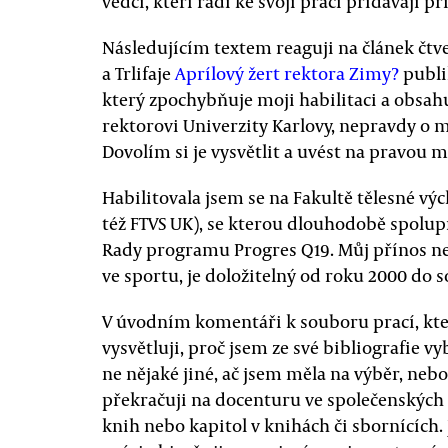
vědci, kteří rádi ke svojí práci přidávají př
Následujícím textem reaguji na článek čtv
a Trlifaje
Aprílový žert rektora Zimy?
publi
který zpochybňuje moji habilitaci a obsahuj
rektorovi Univerzity Karlovy, nepravdy o m
Dovolím si je vysvětlit a uvést na pravou m
Habilitovala jsem se na Fakultě tělesné vý
též FTVS UK), se kterou dlouhodobě spolup
Rady programu Progres Q19. Můj přínos nej
ve sportu, je doložitelný od roku 2000 do s
V úvodním komentáři k souboru prací, kte
vysvětluji, proč jsem ze své bibliografie vyb
ne nějaké jiné, ač jsem měla na výběr, neb
překračuji na docenturu ve společenských
knih nebo kapitol v knihách či sbornících.