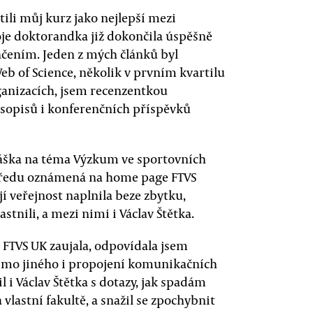
ili můj kurz jako nejlepší mezi
je doktorandka již dokončila úspěšně
nčením. Jeden z mých článků byl
eb of Science, několik v prvním kvartilu
anizacích, jsem recenzentkou
opisů i konferenčních příspěvků
náška na téma Výzkum ve sportovních
předu oznámená na home page FTVS
jí veřejnost naplnila beze zbytku,
astnili, a mezi nimi i Václav Štětka.
FTVS UK zaujala, odpovídala jsem
imo jiného i propojení komunikačních
l i Václav Štětka s dotazy, jak spadám
 vlastní fakultě, a snažil se zpochybnit