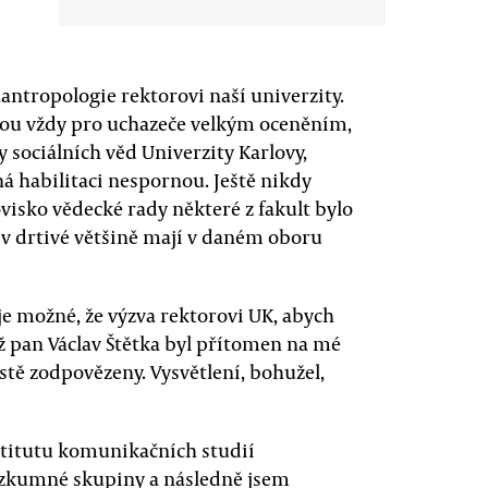
ntropologie rektorovi naší univerzity.
jsou vždy pro uchazeče velkým oceněním,
y sociálních věd Univerzity Karlovy,
ná habilitaci nespornou. Ještě nikdy
visko vědecké rady některé z fakult bylo
 v drtivé většině mají v daném oboru
 je možné, že výzva rektorovi UK, abych
ž pan Václav Štětka byl přítomen na mé
ístě zodpovězeny. Vysvětlení, bohužel,
nstitutu komunikačních studií
výzkumné skupiny a následně jsem