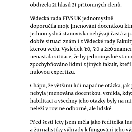
obdržela 21 hlasů 21 přítomných členů.
Vědecká rada FTVS UK jednomyslně
doporučila moje jmenování docentkou kina
Jednomyslná stanoviska nebývají častá a 
dobře situaci znám i z Vědecké rady Fakult
kterou vedu. Výsledek 3:0, 5:0 a 21:0 zname
nenastala situace, že by jednomyslné stano
zpochybňováno lidmi z jiných fakult, kteří
nulovou expertízu.
Chápu, že většinu lidí napadne otázka, jak
nebyla jmenována docentkou, vznikla, kdy
habilitaci a všechny jeho otázky byly na m
neleží v rovině odborné, ale lidské.
Před šesti lety jsem měla jako ředitelka I
a žurnalistiky výhrady k fungování jeho 