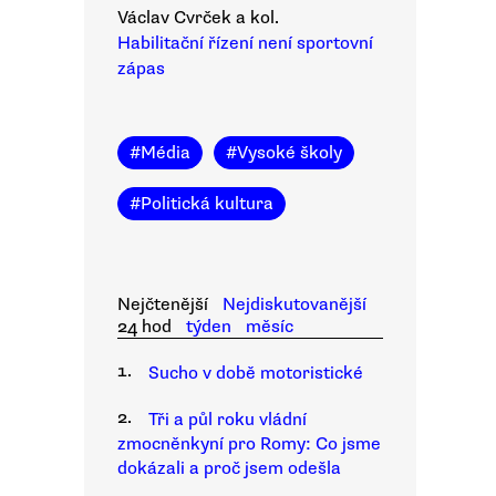
Václav Cvrček a kol.
Habilitační řízení není sportovní
zápas
#
Média
#
Vysoké školy
#
Politická kultura
Nejčtenější
Nejdiskutovanější
24 hod
týden
měsíc
1.
Sucho v době motoristické
2.
Tři a půl roku vládní
zmocněnkyní pro Romy: Co jsme
dokázali a proč jsem odešla