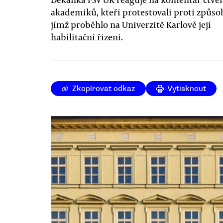
akademiků, kteří protestovali proti způso
jímž proběhlo na Univerzitě Karlově její
habilitační řízení.
Zkopírovat odkaz
Vytisknout