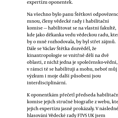
expertízu oponentek.
Na všechno bylo panu Štětkovi odpovězen
mnou, členy vědecké rady i habilitační
komise — habilitovat se na vlastní fakultě,
kde jako děkanka vedu vědeckou radu, kte
by o mně rozhodovala, by byl střet zájmů.
Dále se Václav Štětka dozvěděl, že
kinantropologie se vnitřně dělí na dvě
oblasti, z nichž jedna je společensko-vědní,
v rámci té se habilituji a mohu, neboť můj
výzkum i moje další působení jsou
interdisciplinární.
K oponentkám přečetl předseda habilitačn
komise jejich stručné biografie z webu, kt
jejich expertízu jasně prokázaly. V násled
hlasování Vědecké rady FTVS UK jsem