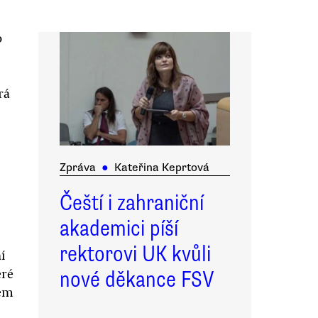
o
rá
Zpráva
●
Kateřina Keprtová
Čeští i zahraniční
akademici píší
rektorovi UK kvůli
í
eré
nové děkance FSV
ném