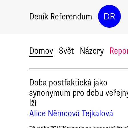
Deník Referendum
DR
Domov
Svět
Názory
Repo
Doba postfaktická jako
synonymum pro dobu veřejn
lží
Alice Němcová Tejkalová
Děkanka FSV UK reaguje na komentář čtveř