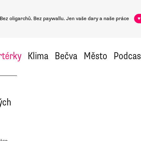
Bez oligarchů. Bez paywallu.
Jen vaše dary a naše práce
♥
rtérky
Klima
Bečva
Město
Podcas
ých
ice