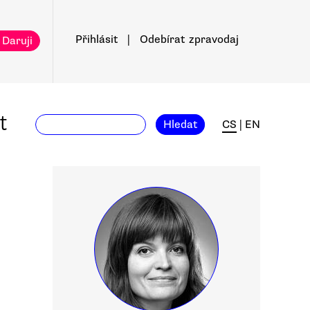
Přihlásit
|
Odebírat
zpravodaj
 Daruji
t
Hledat
CS
|
EN