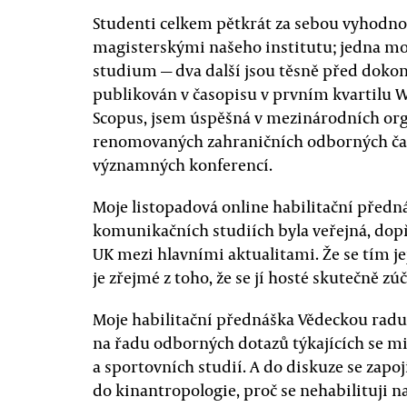
Studenti celkem pětkrát za sebou vyhodnot
magisterskými našeho institutu; jedna mo
studium — dva další jsou těsně před doko
publikován v časopisu v prvním kvartilu W
Scopus, jsem úspěšná v mezinárodních org
renomovaných zahraničních odborných čas
významných konferencí.
Moje listopadová online habilitační před
komunikačních studiích byla veřejná, do
UK mezi hlavními aktualitami. Že se tím je
je zřejmé z toho, že se jí hosté skutečně zúč
Moje habilitační přednáška Vědeckou radu 
na řadu odborných dotazů týkajících se m
a sportovních studií. A do diskuze se zapoji
do kinantropologie, proč se nehabilituji na