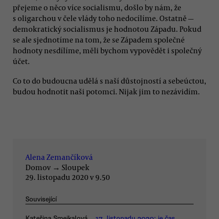
přejeme o něco více socialismu, došlo by nám, že
s oligarchou v čele vlády toho nedocílíme. Ostatně —
demokratický socialismus je hodnotou Západu. Pokud
se ale sjednotíme na tom, že se Západem společné
hodnoty nesdílíme, měli bychom vypovědět i společný
účet.
Co to do budoucna udělá s naší důstojností a sebeúctou,
budou hodnotit naši potomci. Nijak jim to nezávidím.
Alena Zemančíková
Domov
→
Sloupek
29. listopadu 2020 v 9.50
Související
Kateřina Smejkalová
17. listopadu 2020: je čas