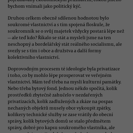
bychom vnímali jako politický kýč.
Druhou celkem obecně sdílenou hodnotou bylo
soukromé vlastnictví a s tím spojená floskule, že
soukromník se o svůj majetek vždycky postará lépe než
— ale teď kdo? Říkalo se stát a mysleli jsme na ten
neschopný a bordelářský stát reálného socialismu, ale
svezly se s tím i obce a družstva a další formy
kolektivního vlastnictví.
Doprovodným procesem té ideologie byla privatizace
i toho, co by mohlo lépe prosperovat ve veřejném
vlastnictví. Mám teď třeba na mysli kulturní památky.
Nebo třeba bytový fond. Jednou někdo spočítá, kolik
prostředků zbytečně zahučelo v nezdařených
privatizacích, kolik zadlužených a zkáze na pospas
nechaných objektů musely obce vykoupit zpátky,
kolikery technické služby se zase vrátily do obecní
správy, kolik bytových domů se stalo předmětem
správy, dobré pro kapsu soukromého vlastníka, ale