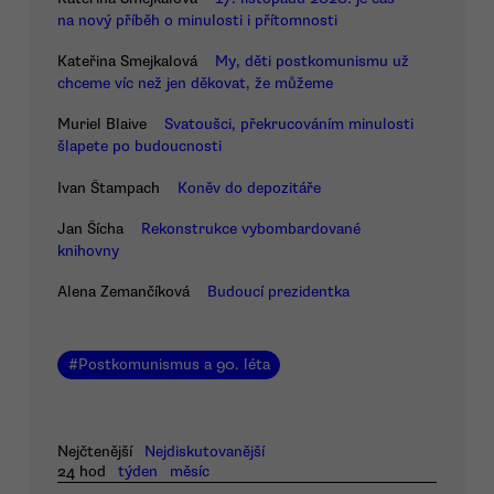
na nový příběh o minulosti i přítomnosti
Kateřina Smejkalová
My, děti postkomunismu už
chceme víc než jen děkovat, že můžeme
Muriel Blaive
Svatoušci, překrucováním minulosti
šlapete po budoucnosti
Ivan Štampach
Koněv do depozitáře
Jan Šícha
Rekonstrukce vybombardované
knihovny
Alena Zemančíková
Budoucí prezidentka
#
Postkomunismus a 90. léta
Nejčtenější
Nejdiskutovanější
24 hod
týden
měsíc