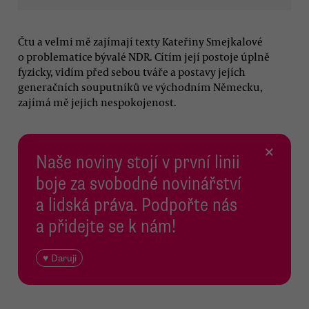
Čtu a velmi mě zajímají texty Kateřiny Smejkalové
o problematice bývalé NDR. Cítím její postoje úplně
fyzicky, vidím před sebou tváře a postavy jejích
generačních souputníků ve východním Německu,
zajímá mě jejich nespokojenost.
×
Naše noviny stojí v první linii
boje za svobodné novinářství
a lidská práva. Podpořte nás
a přidejte se k nám!
♥ Daruji