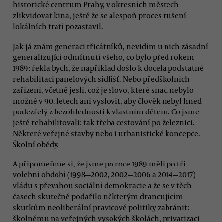
historické centrum Prahy, v okresních městech
zlikvidovat kina, ještě že se alespoň proces rušení
lokálních tratí pozastavil.
Jak já znám generaci třicátníků, nevidím u nich zásadní
generalizující odmítnutí všeho, co bylo před rokem
1989: řekla bych, že například došlo k docela podstatné
rehabilitaci panelových sídlišť. Nebo předškolních
zařízení, včetně jeslí, což je slovo, které snad nebylo
možné v 90. letech ani vyslovit, aby člověk nebyl hned
podezřelý z bezohlednosti k vlastním dětem. Co jsme
ještě rehabilitovali: tak třeba cestování po železnici.
Některé veřejné stavby nebo i urbanistické koncepce.
Školní obědy.
A připomeňme si, že jsme po roce 1989 měli po tři
volební období (1998—2002, 2002—2006 a 2014—2017)
vládu s převahou sociální demokracie a že se v těch
časech skutečně podařilo některým drancujícím
skutkům neoliberální pravicové politiky zabránit:
školnému na veřejných vysokých školách, privatizaci