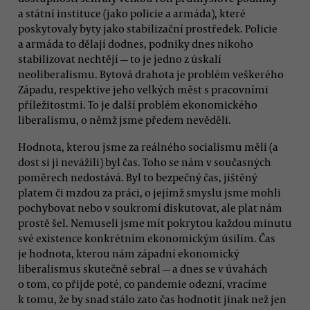
a státní instituce (jako policie a armáda), které
poskytovaly byty jako stabilizační prostředek. Policie
a armáda to dělají dodnes, podniky dnes nikoho
stabilizovat nechtějí — to je jedno z úskalí
neoliberalismu. Bytová drahota je problém veškerého
Západu, respektive jeho velkých měst s pracovními
příležitostmi. To je další problém ekonomického
liberalismu, o němž jsme předem nevěděli.
Hodnota, kterou jsme za reálného socialismu měli (a
dost si jí nevážili) byl čas. Toho se nám v současných
poměrech nedostává. Byl to bezpečný čas, jištěný
platem či mzdou za práci, o jejímž smyslu jsme mohli
pochybovat nebo v soukromí diskutovat, ale plat nám
prostě šel. Nemuseli jsme mít pokrytou každou minutu
své existence konkrétním ekonomickým úsilím. Čas
je hodnota, kterou nám západní ekonomický
liberalismus skutečně sebral — a dnes se v úvahách
o tom, co přijde poté, co pandemie odezní, vracíme
k tomu, že by snad stálo zato čas hodnotit jinak než jen