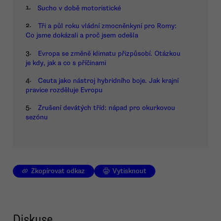
1.
Sucho v době motoristické
2.
Tři a půl roku vládní zmocněnkyní pro Romy:
Co jsme dokázali a proč jsem odešla
3.
Evropa se změně klimatu přizpůsobí. Otázkou
je kdy, jak a co s příčinami
4.
Ceuta jako nástroj hybridního boje. Jak krajní
pravice rozděluje Evropu
5.
Zrušení devátých tříd: nápad pro okurkovou
sezónu
Zkopírovat odkaz
Vytisknout
Diskuse