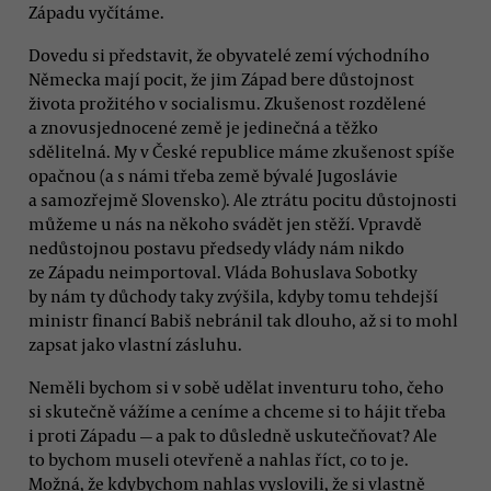
Západu vyčítáme.
Dovedu si představit, že obyvatelé zemí východního
Německa mají pocit, že jim Západ bere důstojnost
života prožitého v socialismu. Zkušenost rozdělené
a znovusjednocené země je jedinečná a těžko
sdělitelná. My v České republice máme zkušenost spíše
opačnou (a s námi třeba země bývalé Jugoslávie
a samozřejmě Slovensko). Ale ztrátu pocitu důstojnosti
můžeme u nás na někoho svádět jen stěží. Vpravdě
nedůstojnou postavu předsedy vlády nám nikdo
ze Západu neimportoval. Vláda Bohuslava Sobotky
by nám ty důchody taky zvýšila, kdyby tomu tehdejší
ministr financí Babiš nebránil tak dlouho, až si to mohl
zapsat jako vlastní zásluhu.
Neměli bychom si v sobě udělat inventuru toho, čeho
si skutečně vážíme a ceníme a chceme si to hájit třeba
i proti Západu — a pak to důsledně uskutečňovat? Ale
to bychom museli otevřeně a nahlas říct, co to je.
Možná, že kdybychom nahlas vyslovili, že si vlastně