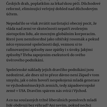
Českých drah, poplatkům za lékařskou péči. Důchodové
reformě, eliminující veřejný dohled nad důchodovým
účtem.
Nepodařilo se však zvrátit narůstající obecný pocit, že
vláda nad zemí ve skutečnosti nepatří zvoleným
zástupcům lidu, ale mocným globálním korporacím.
Které jsou nemilosrdné jako sibiřský rosomák a pokud
něco vynuceně společnosti dají, vezmou si to
rafinovanými způsoby zase zpátky i s úroky. Jakými
způsoby? Třeba zapojením exekutorů do svého
úvěrového podnikání.
Společenské náklady jejich dravčího podnikání jsou
nedozírné, ale dnes už to přece dávno není Západ v tom
smyslu, jak o něm hovoří nespokojená mladá generace
ve východoněmeckých zemích, tedy západoevropské
země + USA. Dravčím spárem nás svírá i Východ.
A co na současných tržně liberálních poměrech mladí
lidé obdivují bez výhrad? Ani nevím, pokud nechci