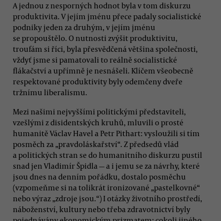
A jednou z nesporných hodnot byla v tom diskurzu
produktivita. V jejím jménu přece padaly socialistické
podniky jeden za druhým, v jejím jménu
se propouštělo. O nutnosti zvýšit produktivitu,
troufám si říci, byla přesvědčená většina společnosti,
vždyť jsme si pamatovali to reálně socialistické
flákačství a upřímně je nesnášeli. Klíčem všeobecně
respektované produktivity byly odemčeny dveře
tržnímu liberalismu.
Mezi našimi nejvyššími politickými představiteli,
vzešlými z disidentských kruhů, mluvili o prosté
humanitě Václav Havel a Petr Pithart: vysloužili si tím
posměch za „pravdoláskařství“. Z předsedů vlád
a politických stran se do humanitního diskurzu pustil
snad jen Vladimír Špidla — a i jemu se za návrhy, které
jsou dnes na denním pořádku, dostalo posměchu
(vzpomeňme si na tolikrát ironizované „pastelkovné“
nebo výraz „zdroje jsou.“) I otázky životního prostředí,
náboženství, kultury nebo třeba zdravotnictví byly
pojednávány ekonomickým prizmatem; cokoli jiného