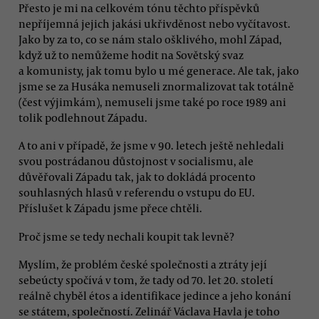
Přesto je mi na celkovém tónu těchto příspěvků
nepříjemná jejich jakási ukřivděnost nebo vyčítavost.
Jako by za to, co se nám stalo ošklivého, mohl Západ,
když už to nemůžeme hodit na Sovětský svaz
a komunisty, jak tomu bylo u mé generace. Ale tak, jako
jsme se za Husáka nemuseli znormalizovat tak totálně
(čest výjimkám), nemuseli jsme také po roce 1989 ani
tolik podlehnout Západu.
A to ani v případě, že jsme v 90. letech ještě nehledali
svou postrádanou důstojnost v socialismu, ale
důvěřovali Západu tak, jak to dokládá procento
souhlasných hlasů v referendu o vstupu do EU.
Příslušet k Západu jsme přece chtěli.
Proč jsme se tedy nechali koupit tak levně?
Myslím, že problém české společnosti a ztráty její
sebeúcty spočívá v tom, že tady od 70. let 20. století
reálně chyběl étos a identifikace jedince a jeho konání
se státem, společností. Zelinář Václava Havla je toho