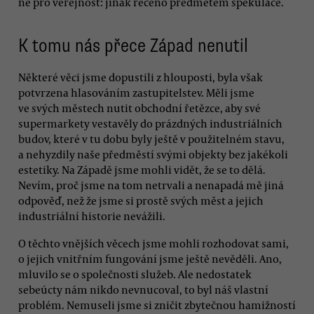
ne pro veřejnost: jinak řečeno předmětem spekulace.
K tomu nás přece Západ nenutil
Některé věci jsme dopustili z hlouposti, byla však
potvrzena hlasováním zastupitelstev. Měli jsme
ve svých městech nutit obchodní řetězce, aby své
supermarkety vestavěly do prázdných industriálních
budov, které v tu dobu byly ještě v použitelném stavu,
a nehyzdily naše předměstí svými objekty bez jakékoli
estetiky. Na Západě jsme mohli vidět, že se to dělá.
Nevím, proč jsme na tom netrvali a nenapadá mě jiná
odpověď, než že jsme si prostě svých měst a jejich
industriální historie nevážili.
O těchto vnějších věcech jsme mohli rozhodovat sami,
o jejich vnitřním fungování jsme ještě nevěděli. Ano,
mluvilo se o společnosti služeb. Ale nedostatek
sebeúcty nám nikdo nevnucoval, to byl náš vlastní
problém. Nemuseli jsme si zničit zbytečnou hamižností