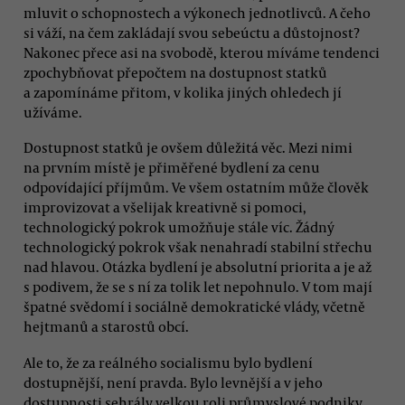
mluvit o schopnostech a výkonech jednotlivců. A čeho
si váží, na čem zakládají svou sebeúctu a důstojnost?
Nakonec přece asi na svobodě, kterou míváme tendenci
zpochybňovat přepočtem na dostupnost statků
a zapomínáme přitom, v kolika jiných ohledech jí
užíváme.
Dostupnost statků je ovšem důležitá věc. Mezi nimi
na prvním místě je přiměřené bydlení za cenu
odpovídající příjmům. Ve všem ostatním může člověk
improvizovat a všelijak kreativně si pomoci,
technologický pokrok umožňuje stále víc. Žádný
technologický pokrok však nenahradí stabilní střechu
nad hlavou. Otázka bydlení je absolutní priorita a je až
s podivem, že se s ní za tolik let nepohnulo. V tom mají
špatné svědomí i sociálně demokratické vlády, včetně
hejtmanů a starostů obcí.
Ale to, že za reálného socialismu bylo bydlení
dostupnější, není pravda. Bylo levnější a v jeho
dostupnosti sehrály velkou roli průmyslové podniky