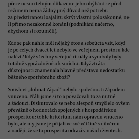
přece nesmrtelným důkazem: jeho ohýbání se před
režimem nemá žádný jiný důvod než potřebu
za předstíranou loajalitu skrýt vlastní polozákonné, ne-
li přímo nezákonné konání (podnikání načerno,
abychom si rozuměli).
Kde se pak náhle měl nějaký étos a sebeúcta vzít, když
je po celých dvacet let nebylo ve veřejném prostoru kde
nalézt? Když všechny veřejné rituály a symboly byly
totálně vyprázdněné a k smíchu. Když ztráta
důstojnosti znamenala hlavně představu nedostatku
běžného spotřebního zboží?
Sousloví „dohnat Západ“ nebylo společnosti Západem
vnuceno. Přáli jsme si to a považovali to za nutné
a žádoucí. Diskutovalo se nebo alespoň smýšlelo ovšem
převážně o hodnotách spojených s hospodářskou
prosperitou: tohle kritérium nám opravdu vnuceno
bylo, ale my jsme je přijali ve své většině s důvěrou
a nadějí, že se ta prosperita odrazí v našich životech.