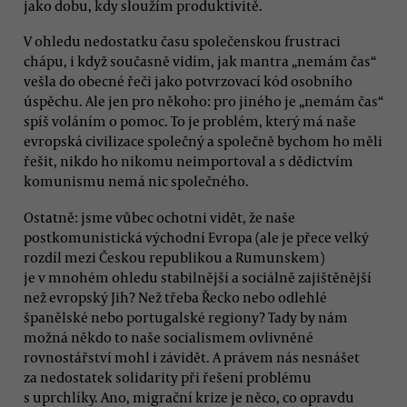
jako dobu, kdy sloužím produktivitě.
V ohledu nedostatku času společenskou frustraci
chápu, i když současně vidím, jak mantra „nemám čas“
vešla do obecné řeči jako potvrzovací kód osobního
úspěchu. Ale jen pro někoho: pro jiného je „nemám čas“
spíš voláním o pomoc. To je problém, který má naše
evropská civilizace společný a společně bychom ho měli
řešit, nikdo ho nikomu neimportoval a s dědictvím
komunismu nemá nic společného.
Ostatně: jsme vůbec ochotni vidět, že naše
postkomunistická východní Evropa (ale je přece velký
rozdíl mezi Českou republikou a Rumunskem)
je v mnohém ohledu stabilnější a sociálně zajištěnější
než evropský Jih? Než třeba Řecko nebo odlehlé
španělské nebo portugalské regiony? Tady by nám
možná někdo to naše socialismem ovlivněné
rovnostářství mohl i závidět. A právem nás nesnášet
za nedostatek solidarity při řešení problému
s uprchlíky. Ano, migrační krize je něco, co opravdu