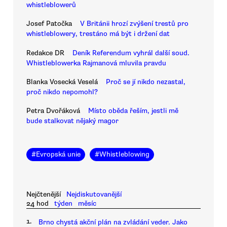
whistleblowerů
Josef Patočka
V Británii hrozí zvýšení trestů pro
whistleblowery, trestáno má být i držení dat
Redakce DR
Deník Referendum vyhrál další soud.
Whistleblowerka Rajmanová mluvila pravdu
Blanka Vosecká Veselá
Proč se jí nikdo nezastal,
proč nikdo nepomohl?
Petra Dvořáková
Místo oběda řeším, jestli mě
bude stalkovat nějaký magor
#
Evropská unie
#
Whistleblowing
Nejčtenější
Nejdiskutovanější
24 hod
týden
měsíc
1.
Brno chystá akční plán na zvládání veder. Jako