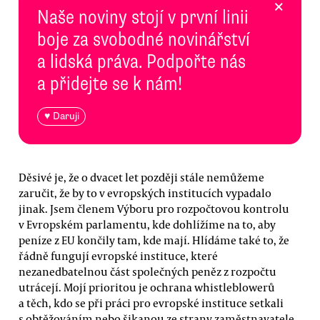
×
Naše noviny stojí v první linii
boje za svobodné novinářství
a lidská práva. Podpořte nás
a přidejte se k nám!
♥ Daruji
Děsivé je, že o dvacet let později stále nemůžeme
zaručit, že by to v evropských institucích vypadalo
jinak. Jsem členem Výboru pro rozpočtovou kontrolu
v Evropském parlamentu, kde dohlížíme na to, aby
peníze z EU končily tam, kde mají. Hlídáme také to, že
řádně fungují evropské instituce, které
nezanedbatelnou část společných peněz z rozpočtu
utrácejí. Mojí prioritou je ochrana whistleblowerů
a těch, kdo se při práci pro evropské instituce setkali
s obtěžováním nebo šikanou ze strany zaměstnavatele.