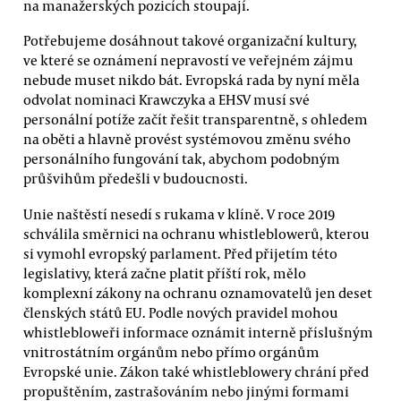
na manažerských pozicích stoupají.
Potřebujeme dosáhnout takové organizační kultury,
ve které se oznámení nepravostí ve veřejném zájmu
nebude muset nikdo bát. Evropská rada by nyní měla
odvolat nominaci Krawczyka a EHSV musí své
personální potíže začít řešit transparentně, s ohledem
na oběti a hlavně provést systémovou změnu svého
personálního fungování tak, abychom podobným
průšvihům předešli v budoucnosti.
Unie naštěstí nesedí s rukama v klíně. V roce 2019
schválila směrnici na ochranu whistleblowerů, kterou
si vymohl evropský parlament. Před přijetím této
legislativy, která začne platit příští rok, mělo
komplexní zákony na ochranu oznamovatelů jen deset
členských států EU. Podle nových pravidel mohou
whistlebloweři informace oznámit interně příslušným
vnitrostátním orgánům nebo přímo orgánům
Evropské unie. Zákon také whistleblowery chrání před
propuštěním, zastrašováním nebo jinými formami