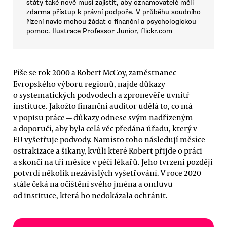
státy také nově musí zajistit, aby oznamovatelé měli
zdarma přístup k právní podpoře. V průběhu soudního
řízení navíc mohou žádat o finanční a psychologickou
pomoc. Ilustrace Professor Junior, flickr.com
Píše se rok 2000 a Robert McCoy, zaměstnanec
Evropského výboru regionů, najde důkazy
o systematických podvodech a zpronevěře uvnitř
instituce. Jakožto finanční auditor udělá to, co má
v popisu práce — důkazy odnese svým nadřízeným
a doporučí, aby byla celá věc předána úřadu, který v
EU vyšetřuje podvody. Namísto toho následují měsíce
ostrakizace a šikany, kvůli které Robert přijde o práci
a skončí na tři měsíce v péči lékařů. Jeho tvrzení později
potvrdí několik nezávislých vyšetřování. V roce 2020
stále čeká na očištění svého jména a omluvu
od instituce, která ho nedokázala ochránit.