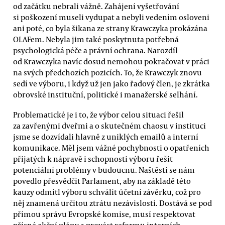
od začátku nebrali vážně. Zahájení vyšetřování
si poškození museli vydupat a nebyli vedením osloveni
ani poté, co byla šikana ze strany Krawczyka prokázána
OLAFem. Nebyla jim také poskytnuta potřebná
psychologická péče a právní ochrana. Narozdíl
od Krawczyka navíc dosud nemohou pokračovat v práci
na svých předchozích pozicích. To, že Krawczyk znovu
sedí ve výboru, i když už jen jako řadový člen, je zkrátka
obrovské instituční, politické i manažerské selhání.
Problematické je i to, že výbor celou situaci řešil
za zavřenými dveřmi a o skutečném chaosu v instituci
jsme se dozvídali hlavně z uniklých emailů a interní
komunikace. Měl jsem vážné pochybnosti o opatřeních
přijatých k nápravě i schopnosti výboru řešit
potenciální problémy v budoucnu. Naštěstí se nám
povedlo přesvědčit Parlament, aby na základě této
kauzy odmítl výboru schválit účetní závěrku, což pro
něj znamená určitou ztrátu nezávislosti. Dostává se pod
přímou správu Evropské komise, musí respektovat
přísné akční plány a provést reformu interních