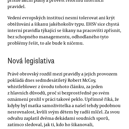
pravidel.
Vedení evropských institucí nesmí tolerovat ani krýt
obtěžování a šikanu jakéhokoliv typu. EHSV sice chystá
interní pravidla týkající se šikany na pracovišti zpřísnit,
bez schopného managementu, odhodlaného tyto
problémy řešit, to ale bude k ničemu.
Nová legislativa
Právě obrovský rozdíl mezi pravidly a jejich provozem
pokládá dnes sedmdesátiletý Robert McCoy,
whistleblower z úvodu tohoto článku, za jeden
z hlavních důvodů, proč si bezprostředně po svém
oznámení prožil v práci takové peklo. Upřímně říká, že
kdyby byl matka samoživitelka a našel tehdy podobnou
nesrovnalost, kvůli svým dětem by radši mlčel. Za svou
odvahu zaplatil dvěma dekádami soudních sporů,
zatímco sledoval, jak ti, kdo ho šikanovali,