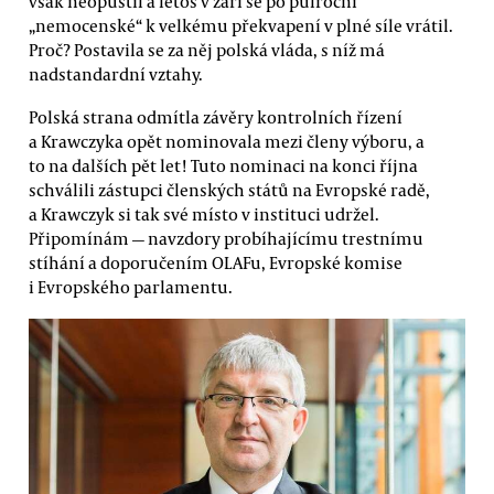
však neopustil a letos v září se po půlroční
„nemocenské“ k velkému překvapení v plné síle vrátil.
Proč? Postavila se za něj polská vláda, s níž má
nadstandardní vztahy.
Polská strana odmítla závěry kontrolních řízení
a Krawczyka opět nominovala mezi členy výboru, a
to na dalších pět let! Tuto nominaci na konci října
schválili zástupci členských států na Evropské radě,
a Krawczyk si tak své místo v instituci udržel.
Připomínám — navzdory probíhajícímu trestnímu
stíhání a doporučením OLAFu, Evropské komise
i Evropského parlamentu.