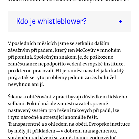
Kdo je whistleblower?
+
V posledních měsících jsme se setkali s dalším
závažným případem, který ten McCoyův v mnohém
připomíná. Společným znakem je, že poškozené
zaměstnance nepodpořilo vedení evropské instituce,
pro kterou pracovali. EU je zaměstnavatel jako každý
jiný, a tak se tyto problémy jednou za čas bohužel
nevyhnou ani jí.
Šikana a obtěžování v práci bývají důsledkem lidského
selhání. Pokud má ale zaměstnavatel správně
nastavený systém pro řešení takových případů, lze
i tyto náročné a stresující anomálie řešit.⁠
Transparentně a s ohledem na oběti. Evropské instituce
by měly jít příkladem —⁠ v dobrém managementu,
správném zacházení se zaměstnanci, zodpovědně