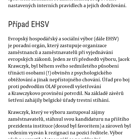
nastavených interních pravidlech a jejich dodržování.
Případ EHSV
Evropský hospodářský a sociální výbor (dále EHSV)
je poradní orgán, který zastupuje organizace
zaměstnanců a zaměstnavatelů při vyjednávání
evropských zákonů. Jeden ze tří předsedů výboru, Jacek
Krawczyk, byl během svého sedmiletého působení
třinácti osobami (!) obviněn z psychologického
obtěžování a jinak nepřístojného chování. Úřad pro boj
proti podvodům OLAF provedl vyšetřování
a Krawczykovo provinění potvrdil. Na základě závěrů
šetření zahájily belgické úřady trestní stíhání.
Krawczyk, který ve výboru zastupoval zájmy
zaměstnavatelů, stáhnul svou kandidaturu na příštího
prezidenta instituce (dosud byl favoritem) a zároveň byl
vedením vyzván k rezignaci na pozici ředitele. Výbor