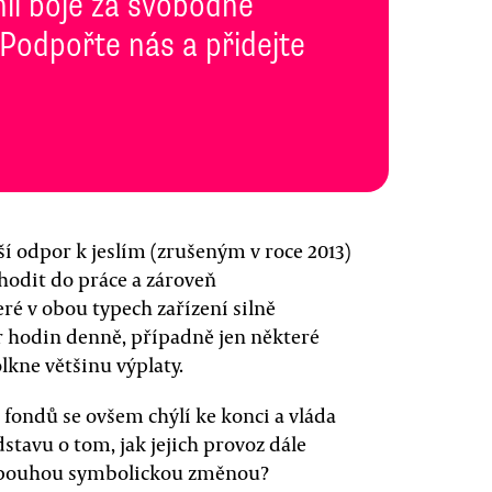
inii boje za svobodné
 Podpořte nás a přidejte
í odpor k jeslím (zrušeným v roce 2013)
hodit do práce a zároveň
eré v obou typech zařízení silně
pár hodin denně, případně jen některé
olkne většinu výplaty.
fondů se ovšem chýlí ke konci a vláda
tavu o tom, jak jejich provoz dále
sle pouhou symbolickou změnou?