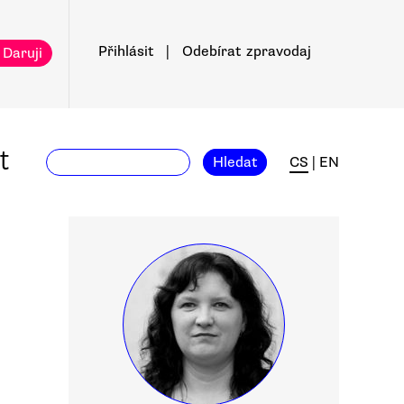
Přihlásit
|
Odebírat
zpravodaj
 Daruji
t
Hledat
CS
|
EN