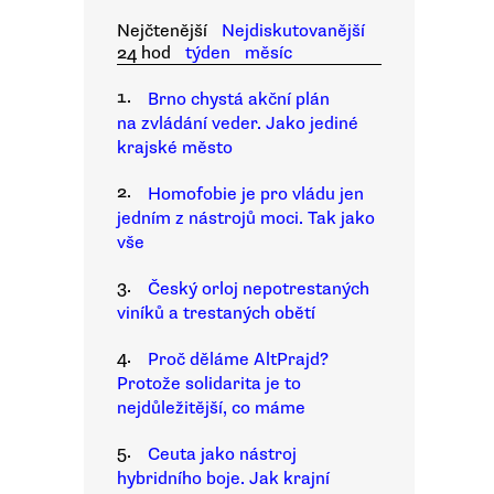
Nejčtenější
Nejdiskutovanější
24 hod
týden
měsíc
1.
Brno chystá akční plán
na zvládání veder. Jako jediné
krajské město
2.
Homofobie je pro vládu jen
jedním z nástrojů moci. Tak jako
vše
3.
Český orloj nepotrestaných
viníků a trestaných obětí
4.
Proč děláme AltPrajd?
Protože solidarita je to
nejdůležitější, co máme
5.
Ceuta jako nástroj
hybridního boje. Jak krajní