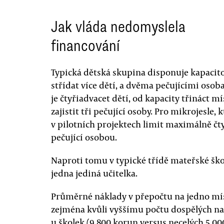
Jak vláda nedomyslela
financování
Typická dětská skupina disponuje kapacit
střídat více dětí, a dvěma pečujícími osob
je čtyřiadvacet dětí, od kapacity třináct 
zajistit tři pečující osoby. Pro mikrojesle,
v pilotních projektech limit maximálně čtyř
pečující osobou.
Naproti tomu v typické třídě mateřské škol
jedna jediná učitelka.
Průměrné náklady v přepočtu na jedno mís
zejména kvůli vyššímu počtu dospělých na
u školek (9 800 korun versus necelých 5 000