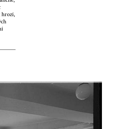
c
 hrozí,
ých
ní