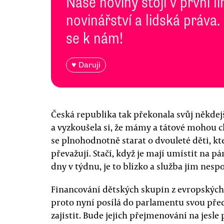
Naše noviny stojí v první l
novinářství a lidská práva.
se k nám!
♥ Daruji
Česká republika tak překonala svůj někdejš
a vyzkoušela si, že mámy a tátové mohou c
se plnohodnotně starat o dvouleté děti, kt
převažují. Stačí, když je mají umístit na 
dny v týdnu, je to blízko a služba jim nesp
Financování dětských skupin z evropských 
proto nyní posílá do parlamentu svou předs
zajistit. Bude jejich přejmenování na je