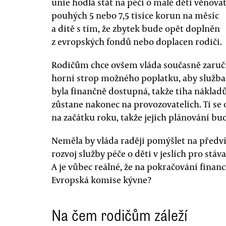
unie hodlá stát na péči o malé děti věnova
pouhých 5 nebo 7,5 tisíce korun na měsíc
a dítě s tím, že zbytek bude opět doplněn
z evropských fondů nebo doplacen rodiči.
Rodičům chce ovšem vláda současně zaruč
horní strop možného poplatku, aby služba
byla finančně dostupná, takže tíha náklad
zůstane nakonec na provozovatelích. Ti se
na začátku roku, takže jejich plánování 
Neměla by vláda raději pomýšlet na předví
rozvoj služby péče o děti v jeslích pro stá
A je vůbec reálné, že na pokračování fina
Evropská komise kývne?
Na čem rodičům záleží