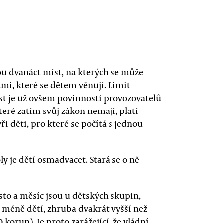
ou dvanáct míst, na kterých se může
ami, které se dětem věnují. Limit
míst je už ovšem povinností provozovatelů
 které zatím svůj zákon nemají, platí
i děti, pro které se počítá s jednou
y je dětí osmadvacet. Stará se o ně
to a měsíc jsou u dětských skupin,
 méně dětí, zhruba dvakrát vyšší než
 korun). Je proto zarážející, že vládní