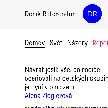
Deník Referendum
DR
Domov
Svět
Názory
Repo
Návrat jeslí: vše, co rodiče
oceňovali na dětských skupi
je nyní v ohrožení
Alena Zieglerová
Pokud mají být jesle dostupné místně i fi