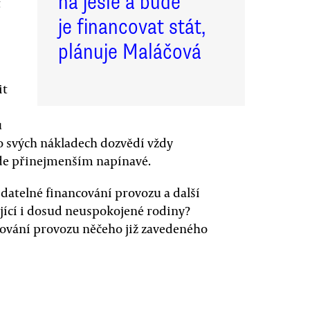
na jesle a bude
t
je financovat stát,
plánuje Maláčová
it
ů
 o svých nákladech dozvědí vždy
bude přinejmenším napínavé.
datelné financování provozu a další
vající i dosud neuspokojené rodiny?
ncování provozu něčeho již zavedeného