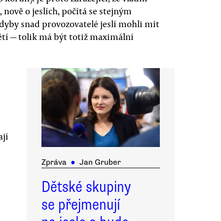
nově o jeslích, počítá se stejným
dyby snad provozovatelé jeslí mohli mít
ětí — tolik má být totiž maximální
ají
Zpráva
●
Jan Gruber
Dětské skupiny
se přejmenují