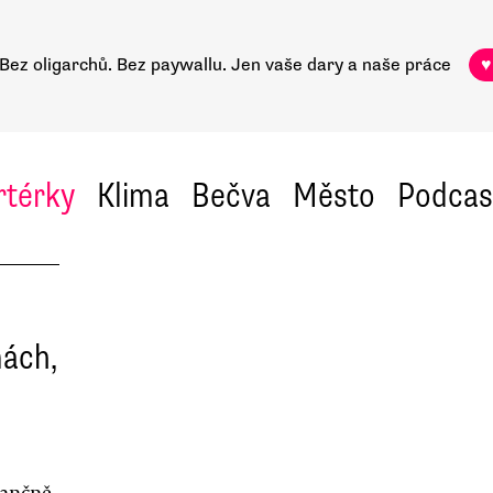
Bez oligarchů. Bez paywallu.
Jen vaše dary a naše práce
♥
rtérky
Klima
Bečva
Město
Podcas
nách,
nančně,