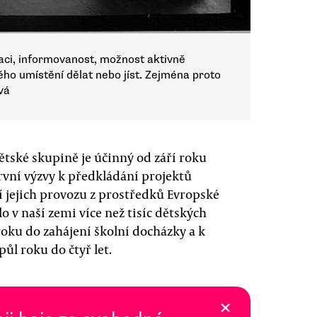
eraci, informovanost, možnost aktivně
ého umístění dělat nebo jíst. Zejména proto
vá
ětské skupině je účinný od září roku
rvní výzvy k předkládání projektů
í jejich provozu z prostředků Evropské
lo v naší zemi více než tisíc dětských
roku do zahájení školní docházky a k
půl roku do čtyř let.
×