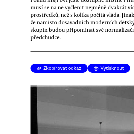
musí se na ně vyčlenit nejméně dvakrát ví
prostředků, než s kolika počítá vláda. Jinak
že namísto dosavadních moderních dětsk
skupin budou připomínat své normalizač
předchůdce.
Zkopírovat odkaz
Vytisknout