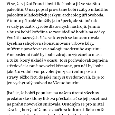
Ví se, že v jižní Francii lovili lidé bobra již ve starším
paleolitu. U nás popsal provrtané bobří zuby z mladšího
paleolitu Mladečských jeskyní archeolog Jiří Svoboda.
V tomto případě sloužily jako šperk, ale stejně tak
se daly použít k výrobě dlátovitých nástrojů. Jemná
a hustá bobří kožešina se zase ideálně hodila na oděvy.
Využití mazových žláz, ve kterých se koncentrovala
kyselina salicylová z konzumované vrbové kůry,
můžeme považovat za analogii moderního aspirinu.
V neposlední řadě byl bobr zdrojem výtečného masa
a tuku, který ukládá v ocasu. To si pochvalovali zejména
středověcí a raně novověcí křesťané, pro něž byl bobr
jakožto vodní tvor povoleným zpestřením postní
stravy. Těžko říct, do jaké míry si uvědomovali, že je to
jen vychytralý podvod na Všemohoucím.
Jisté je, že bobří populace na našem území všechny
predátorské sklony lidstva přečkala, ač se její početnost
na prahu novověku snižovala. Osudným se pro ni stal
až střet, který můžeme označit za kulturní. Bobr totiž