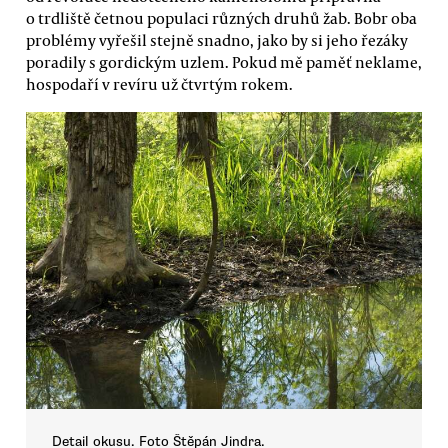
o trdliště četnou populaci různých druhů žab. Bobr oba
problémy vyřešil stejně snadno, jako by si jeho řezáky
poradily s gordickým uzlem. Pokud mě paměť neklame,
hospodaří v revíru už čtvrtým rokem.
Detail okusu. Foto Štěpán Jindra.