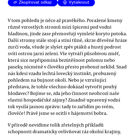
Zkopírovat odkaz
Vytisknout
V tom pohledu je něco až pravěkého. Poražené kmeny
různě vzrostlých stromů mizí špicemi pod vodní
hladinou, jinde zase přemosťují vymleté koryto potoka.
Další stromy stále stojí a stíní tůně, skrze dřevěné hráze
zurčí voda, všude je slyšet zpěv ptáků a hustý podrost
svítí ostrou jarní zelení. Vše vytváří působivou změť,
která sice nepřipomíná bezútěšnost polomu nebo
paseky, nicméně v člověku přesto probouzí neklid. Snad
nás kdesi vzadu lechtá lovecký instinkt, probuzený
pohledem na bujnost okolí. Nebo je vzrušující
představa, že tohle všechno dokázal vytvořit pouhý
hlodavec? Bojíme se, zda jeho činnost neohrozí naše
vlastní hospodářské zájmy? Zásadně upravený vodní
tok vysílá jasnou zprávu: tady to zařídím po svém,
člověče! Právě jsme se ocitli v hájemství bobra.
V přírodě nevidíme tolik zřetelných příkladů
schopnosti dramaticky ovlivňovat ráz okolní krajiny,