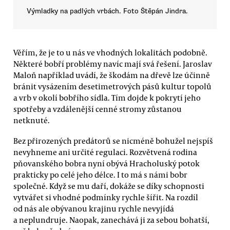
Výmladky na padlých vrbách. Foto Štěpán Jindra.
Věřím, že je to u nás ve vhodných lokalitách podobně.
Některé bobří problémy navíc mají svá řešení. Jaroslav
Maloň například uvádí, že škodám na dřevě lze účinně
bránit vysázením desetimetrových pásů kultur topolů
a vrb v okolí bobřího sídla. Tím dojde k pokrytí jeho
spotřeby a vzdálenější cenné stromy zůstanou
netknuté.
Bez přirozených predátorů se nicméně bohužel nejspíš
nevyhneme ani určité regulaci. Rozvětvená rodina
pňovanského bobra nyní obývá Hracholuský potok
prakticky po celé jeho délce. I to má s námi bobr
společné. Když se mu daří, dokáže se díky schopnosti
vytvářet si vhodné podmínky rychle šířit. Na rozdíl
od nás ale obývanou krajinu rychle nevyjídá
a neplundruje. Naopak, zanechává ji za sebou bohatší,