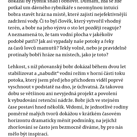
dokázal by rybník snad i obnovit. Dumám, zda se zde
potkal um dávného rybníkáře s neomylnou intuicí
bobra stavět hráz na místě, které zajistí nejefektivnější
zadržení vody. Či to byl člověk, který vytvořil vhodný
terén, a bobr na jeho výzvu o sto let později reaguje?
A neznamená to, že tam vodní plocha v jakékoliv
podobě patří? Jak asi vypadaly naše potoky a řeky
za časů lovců mamutů? Tekly volně, nebo je pravidelně
protínaly bobří hráze na místech, jako je toto?
Lehkost, s níž pňovanský bobr dokázal během dvou let
stabilizovat a „nabudit“ vodní režim v horní části toku
potoka, který jsem před jeho příchodem viděl poprvé
vyschnout v podstatě na dno, je úchvatná. Za takovou
dobu se většinou ani nevyjedná projekt a povolení
k vybudování retenční nádrže. Bobr jich ve stejném
čase postaví hned několik. Vědomí, že jednotlivé rodiny
poměrně malých tvorů dokážou v krátkém časovém
horizontu dramaticky měnit podmínky, na jejichž
zhoršování se často jen bezmocně díváme, by pro nás
mělo být inspirací.