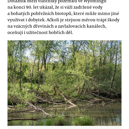
Dotazník mezi vlastníky pozemku ve Wyomingu
na konci 90. let ukázal, že si váží zadržené vody
a bohatých pobřežních biotopů, které může mimo jiné
využívat i dobytek. Ačkoli je stejnou měrou trápí škody
na vzácných dřevinách a zavlažovacích kanálech,
oceňují i užitečnost bobřích děl.