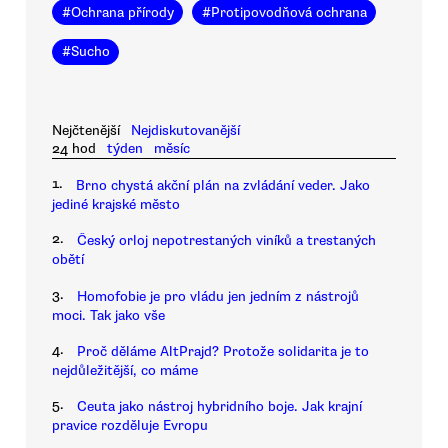
#
Ochrana přírody
#
Protipovodňová ochrana
#
Sucho
Nejčtenější
Nejdiskutovanější
24 hod
týden
měsíc
1.
Brno chystá akční plán na zvládání veder. Jako
jediné krajské město
2.
Český orloj nepotrestaných viníků a trestaných
obětí
3.
Homofobie je pro vládu jen jedním z nástrojů
moci. Tak jako vše
4.
Proč děláme AltPrajd? Protože solidarita je to
nejdůležitější, co máme
5.
Ceuta jako nástroj hybridního boje. Jak krajní
pravice rozděluje Evropu