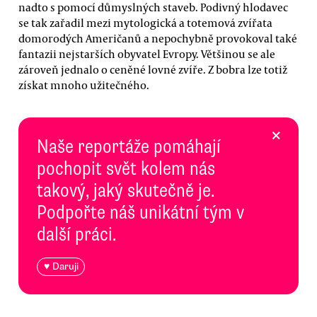
nadto s pomocí důmyslných staveb. Podivný hlodavec
se tak zařadil mezi mytologická a totemová zvířata
domorodých Američanů a nepochybně provokoval také
fantazii nejstarších obyvatel Evropy. Většinou se ale
zároveň jednalo o ceněné lovné zvíře. Z bobra lze totiž
získat mnoho užitečného.
×
Naše reportáže pomáhají
pochopit svět kolem nás
takový, jaký skutečně je.
Podpořte náš unikátní tým v
další práci.
♥ Daruji