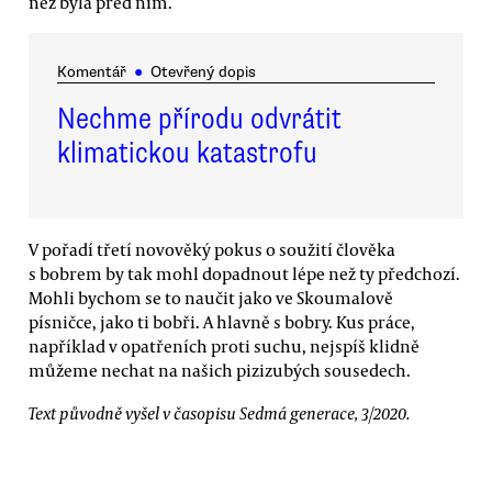
než byla před ním.
Komentář
●
Otevřený dopis
Nechme přírodu odvrátit
klimatickou katastrofu
V pořadí třetí novověký pokus o soužití člověka
s bobrem by tak mohl dopadnout lépe než ty předchozí.
Mohli bychom se to naučit jako ve Skoumalově
písničce, jako ti bobři. A hlavně s bobry. Kus práce,
například v opatřeních proti suchu, nejspíš klidně
můžeme nechat na našich pizizubých sousedech.
Text původně vyšel v časopisu Sedmá generace, 3/2020.