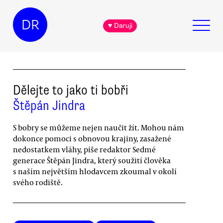
DR
♥ Daruji
Dělejte to jako ti bobři
Štěpán Jindra
S bobry se můžeme nejen naučit žít. Mohou nám
dokonce pomoci s obnovou krajiny, zasažené
nedostatkem vláhy, píše redaktor Sedmé
generace Štěpán Jindra, který soužití člověka
s naším největším hlodavcem zkoumal v okolí
svého rodiště.