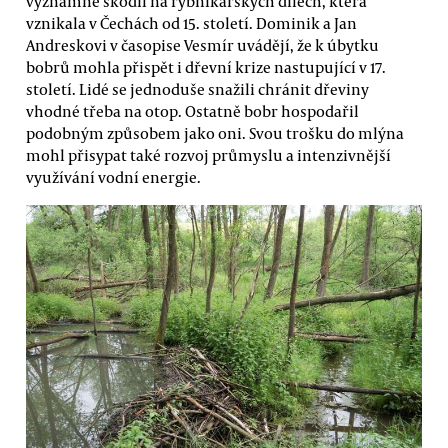
významně škodil na rybníkářských dílech, která
vznikala v Čechách od 15. století. Dominik a Jan
Andreskovi v časopise Vesmír uvádějí, že k úbytku
bobrů mohla přispět i dřevní krize nastupující v 17.
století. Lidé se jednoduše snažili chránit dřeviny
vhodné třeba na otop. Ostatně bobr hospodařil
podobným způsobem jako oni. Svou trošku do mlýna
mohl přisypat také rozvoj průmyslu a intenzivnější
využívání vodní energie.