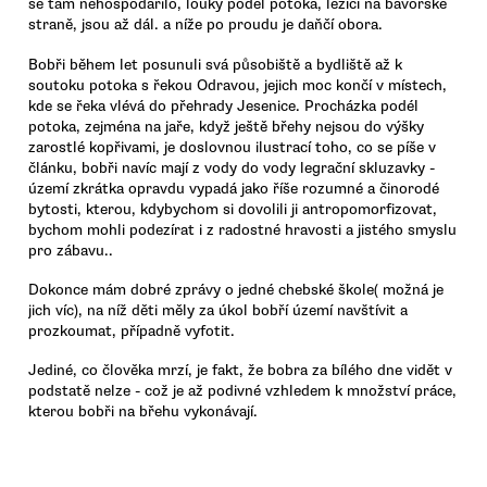
se tam nehospodařilo, louky podél potoka, ležící na bavorské
straně, jsou až dál. a níže po proudu je daňčí obora.
Bobři během let posunuli svá působiště a bydliště až k
soutoku potoka s řekou Odravou, jejich moc končí v místech,
kde se řeka vlévá do přehrady Jesenice. Procházka podél
potoka, zejména na jaře, když ještě břehy nejsou do výšky
zarostlé kopřivami, je doslovnou ilustrací toho, co se píše v
článku, bobři navíc mají z vody do vody legrační skluzavky -
území zkrátka opravdu vypadá jako říše rozumné a činorodé
bytosti, kterou, kdybychom si dovolili ji antropomorfizovat,
bychom mohli podezírat i z radostné hravosti a jistého smyslu
pro zábavu..
Dokonce mám dobré zprávy o jedné chebské škole( možná je
jich víc), na níž děti měly za úkol bobří území navštívit a
prozkoumat, případně vyfotit.
Jediné, co člověka mrzí, je fakt, že bobra za bílého dne vidět v
podstatě nelze - což je až podivné vzhledem k množství práce,
kterou bobři na břehu vykonávají.