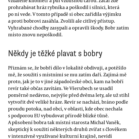
vzdálené kilometr a půl vzdušnou čarou. Začal zde
prohrabávat hráz rybníka a poškodil i silnici, která
po ní vede. V tomto případě si obec zařídila výjimku
a proti bobrovi zasáhla. Zvolili ale citlivý přístup.
Vyhrabané chodby zasypali a opravili škody. Bobr zatím
místo znovu nepoškodil.
Někdy je těžké plavat s bobry
Přiznám se, že bobří dílo v lokalitě obdivuji, a potěšilo
mě, že soužití s místními se mu zatím daří. Zajímá mě
proto, jak je to v jiné západočeské obci, kam na bobří
revír také občas zavítám. Ve Všerubech se usadil
poměrně nedávno, nejvýše před dvěma lety, ale už stihl
vytvořit dvě veliké hráze. Revír se nachází, bráno podle
proudu potoka, nad obcí, v oblasti, kde obec nechala
s podporou EU vybudovat přírodě blízké tůně.
A působení bobra tak místní starosta Michal Vaněk,
skeptický k soužití některých druhů zvířat s člověkem
v intenzivně využívané kulturní krajině, nevidí