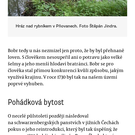
Hráz nad rybníkem v Pňovanech. Foto Štěpán Jindra.
Bobr tedy u nás nezmizel jen proto, že by byl přehnaně
loven. S člověkem nesoupeřil ani o potravu jako velké
šelmy a jeho menší hlodaví bratránci. Bobr se pro
člověka stal přímou konkurencí kvůli způsobu, jakým
využívá krajinu. V roce 1730 byl tak na našem území
poprvé vyhuben.
Pohádková bytost
O necelé půlstoletí později následoval
na schwarzenbergských panstvích v jižních Čechách
pokus o jeho reintrodukci, který byl tak úspěšný, že