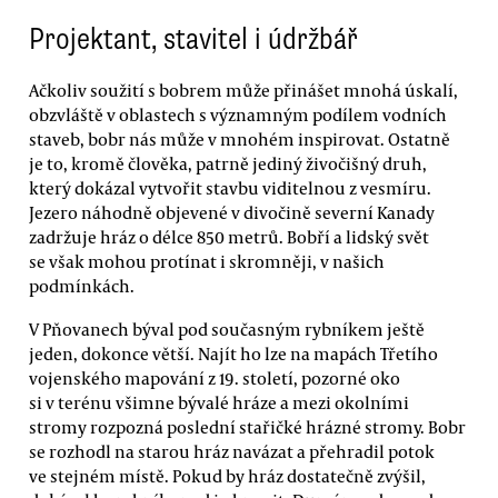
Projektant, stavitel i údržbář
Ačkoliv soužití s bobrem může přinášet mnohá úskalí,
obzvláště v oblastech s významným podílem vodních
staveb, bobr nás může v mnohém inspirovat. Ostatně
je to, kromě člověka, patrně jediný živočišný druh,
který dokázal vytvořit stavbu viditelnou z vesmíru.
Jezero náhodně objevené v divočině severní Kanady
zadržuje hráz o délce 850 metrů. Bobří a lidský svět
se však mohou protínat i skromněji, v našich
podmínkách.
V Pňovanech býval pod současným rybníkem ještě
jeden, dokonce větší. Najít ho lze na mapách Třetího
vojenského mapování z 19. století, pozorné oko
si v terénu všimne bývalé hráze a mezi okolními
stromy rozpozná poslední stařičké hrázné stromy. Bobr
se rozhodl na starou hráz navázat a přehradil potok
ve stejném místě. Pokud by hráz dostatečně zvýšil,