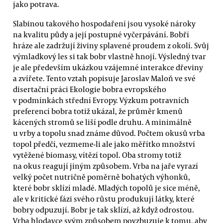
jako potrava.
Slabinou takového hospodaření jsou vysoké nároky
na kvalitu půdy a její postupné vyčerpávání. Bobří
hráze ale zadržují živiny splavené proudem z okolí. Svůj
výmladkový les si tak bobr vlastně hnojí. Výsledný tvar
je ale především ukázkou vzájemné interakce dřeviny
a zvířete. Tento vztah popisuje Jaroslav Maloň ve své
disertační práci Ekologie bobra evropského
v podmínkách střední Evropy. Výzkum potravních
preferencí bobra totiž ukázal, že průměr kmenů
kácených stromů se liší podle druhu. A minimálně
u vrby a topolu snad známe důvod. Počtem okusů vrba
topol předčí, vezmeme-li ale jako měřítko množství
vytěžené biomasy, vítězí topol. Oba stromy totiž
na okus reagují jiným způsobem. Vrba na jaře vyrazí
velký počet nutričně poměrně bohatých výhonků,
které bobr sklízí mladé. Mladých topolů je sice méně,
ale v kritické fázi svého růstu produkují látky, které
bobry odpuzují. Bobr je tak sklízí, až když odrostou.
Vrba hlodavce svým způsobem povzbuzuje k tomu, aby