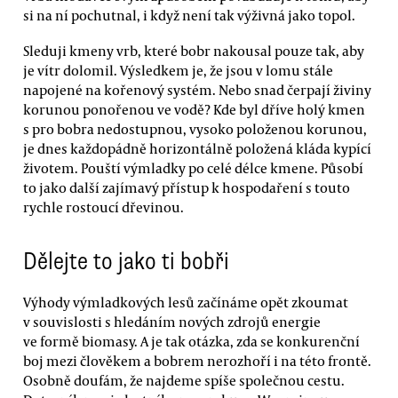
si na ní pochutnal, i když není tak výživná jako topol.
Sleduji kmeny vrb, které bobr nakousal pouze tak, aby
je vítr dolomil. Výsledkem je, že jsou v lomu stále
napojené na kořenový systém. Nebo snad čerpají živiny
korunou ponořenou ve vodě? Kde byl dříve holý kmen
s pro bobra nedostupnou, vysoko položenou korunou,
je dnes každopádně horizontálně položená kláda kypící
životem. Pouští výmladky po celé délce kmene. Působí
to jako další zajímavý přístup k hospodaření s touto
rychle rostoucí dřevinou.
Dělejte to jako ti bobři
Výhody výmladkových lesů začínáme opět zkoumat
v souvislosti s hledáním nových zdrojů energie
ve formě biomasy. A je tak otázka, zda se konkurenční
boj mezi člověkem a bobrem nerozhoří i na této frontě.
Osobně doufám, že najdeme spíše společnou cestu.