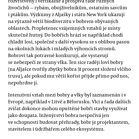
rozvrstvený i vertikálně a prospívá řadě různých
živočichů — rybám, obojživelníkům, ostatním savcům
i ptákům. Výzkumy z Aljašky i státu New York ukazují
na výrazně větší biodiverzitu v bobrem obývaných
oblastech. Propletenec vzájemných vztahů je místy
skutečně hutný. Do bobřích hrází se například chodí
chladit losi, společně s další vysokou se s oblibou pasou
na okolních lukách i mladých výhoncích stromů.
Bobrovi tak potravně konkurují, ale vystavují
se nebezpečí ze strany vlka. Ten sice raději loví bobry
(na Aljašce tvořily zbytky bobra 31 procent složení vlčího
trusu), ale pokud mu větší kořist přijde přímo pod nos,
nepohrdne jí.
Intenzivní vztah mezi bobry a vlky byl zaznamenán i v
Evropě, například v Litvě a Bělorusku. Vlci a řada dalších
zvířat dokonce mohou opuštěné bobří stavby využívat
jako doupata. Inženýrství bobra nespočívá jen
ve schopnosti budovat přehrady, bobr je projektantem,
stavitelem i údržbářem celého ekosystému.