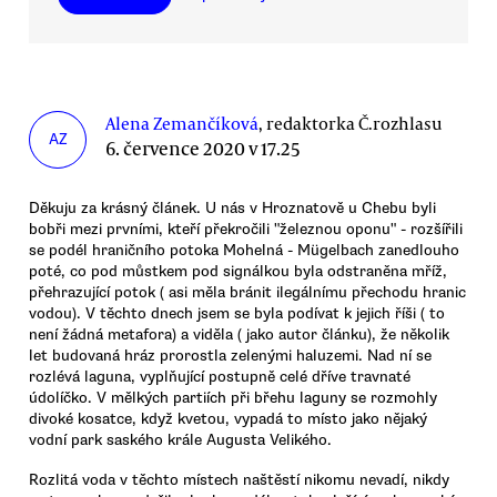
Alena Zemančíková
, redaktorka Č.rozhlasu
AZ
6. července 2020 v 17.25
Děkuju za krásný článek. U nás v Hroznatově u Chebu byli
bobři mezi prvními, kteří překročili "železnou oponu" - rozšířili
se podél hraničního potoka Mohelná - Mügelbach zanedlouho
poté, co pod můstkem pod signálkou byla odstraněna mříž,
přehrazující potok ( asi měla bránit ilegálnímu přechodu hranic
vodou). V těchto dnech jsem se byla podívat k jejich říši ( to
není žádná metafora) a viděla ( jako autor článku), že několik
let budovaná hráz prorostla zelenými haluzemi. Nad ní se
rozlévá laguna, vyplňující postupně celé dříve travnaté
údolíčko. V mělkých partiích při břehu laguny se rozmohly
divoké kosatce, když kvetou, vypadá to místo jako nějaký
vodní park saského krále Augusta Velikého.
Rozlitá voda v těchto místech naštěstí nikomu nevadí, nikdy