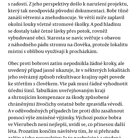
s radostí. Z jeho perspektivy došlo k narušení projektu,
který tak neodpovídá původní dokumentaci. Bobr tůně
zanáší větvemi a znehodnocuje. Ve větší míře zaplavil
okolní louky včetně stromové školky. A pod hladinu
se dostaly také četné lávky přes potok, rovněž
vybudované obcí. Starosta se navíc svěřuje s obavou
z náhodného pádu stromu na člověka, protože lokalitu
místní s oblibou využívají k procházkám.
Obec proti bobrovi zatím nepodnikla žádné kroky, ale
uvedený případ jasně ukazuje, že v některých lokalitách
jeho svérázný způsob rekultivace krajiny opět povede
ke střetům s člověkem. Vše pak musí řádně vyhodnotit
úřední šiml. Tabulkám uveřejňovaným kraji
a shrnujícím kompenzace za škody způsobené
chráněnými živočichy ostatně bobr zpravidla vévodí.
A v odůvodněných případech lze proti dílu zasáhnout
pomocí výše zmíněné výjimky. Výchozí pozice bobra
ve Všerubech není nejlepší, uvidí se, co přinesou další
léta. Prozatím končím návštěvu tím, že si přehradu
zažiju z jeho perspektivy. Je to neobyčejná a studená