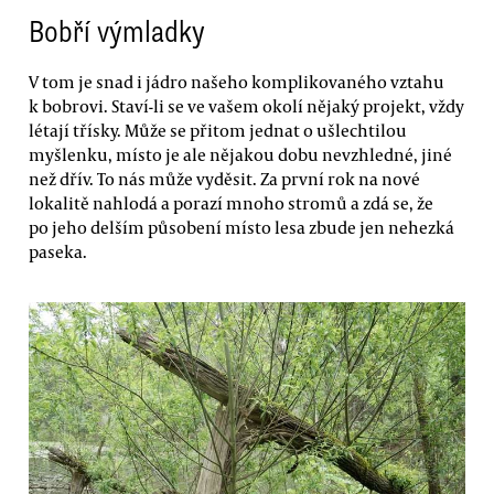
Bobří výmladky
V tom je snad i jádro našeho komplikovaného vztahu
k bobrovi. Staví-li se ve vašem okolí nějaký projekt, vždy
létají třísky. Může se přitom jednat o ušlechtilou
myšlenku, místo je ale nějakou dobu nevzhledné, jiné
než dřív. To nás může vyděsit. Za první rok na nové
lokalitě nahlodá a porazí mnoho stromů a zdá se, že
po jeho delším působení místo lesa zbude jen nehezká
paseka.