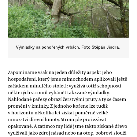
Výmladky na ponořených vrbách. Foto Štěpán Jindra.
Zapomínáme však na jeden důležitý aspekt jeho
hospodaření, který jsme mimochodem aplikovali ještě
začátkem minulého století: využívá totiž schopnosti
některých stromů vyhánět takzvané výmladky.
Nahlodané pařezy obrazí čerstvými pruty a ty se časem
promění v kmínky. Z jednoho kořene lze tudíž
v horizontu několika let získat poměrně velké
množství dřevní hmoty. Strom jde prořezávat
opakovaně. A zatímco my lidé jsme takto získané dřevo
využívali jako zdroj násad nebo na otop, bobrovi slouží