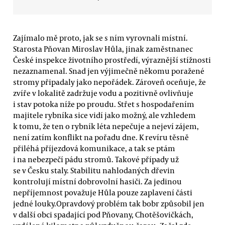
Zajímalo mě proto, jak se s ním vyrovnali místní.
Starosta Pňovan Miroslav Hůla, jinak zaměstnanec
České inspekce životního prostředí, výraznější stížnosti
nezaznamenal. Snad jen výjimečně někomu poražené
stromy připadaly jako nepořádek. Zároveň oceňuje, že
zvíře v lokalitě zadržuje vodu a pozitivně ovlivňuje
i stav potoka níže po proudu. Střet s hospodařením
majitele rybníka sice vidí jako možný, ale vzhledem
k tomu, že ten o rybník léta nepečuje a nejeví zájem,
není zatím konflikt na pořadu dne. K revíru těsně
přiléhá příjezdová komunikace, a tak se ptám
i na nebezpečí pádu stromů. Takové případy už
se v Česku staly. Stabilitu nahlodaných dřevin
kontrolují místní dobrovolní hasiči. Za jedinou
nepříjemnost považuje Hůla pouze zaplavení části
jedné louky.Opravdový problém tak bobr způsobil jen
v další obci spadající pod Pňovany, Chotěšovičkách,