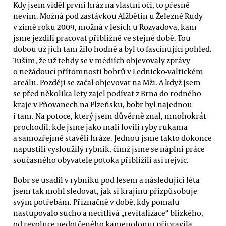
Kdy jsem viděl první hráz na vlastní oči, to přesně
nevím. Možná pod zastávkou Alžbětín u Železné Rudy
v zimě roku 2009, možná v lesích u Rozvadova, kam
jsme jezdili pracovat přibližně ve stejné době. Tou
dobou už jich tam žilo hodně a byl to fascinující pohled.
Tuším, že už tehdy se v médiích objevovaly zprávy
o nežádoucí přítomnosti bobrů v Lednicko-valtickém
areálu. Později se začal objevovat na Mži. A když jsem
se před několika lety zajel podívat z Brna do rodného
kraje v Pňovanech na Plzeňsku, bobr byl najednou
i tam. Na potoce, který jsem důvěrně znal, mnohokrát
prochodil, kde jsme jako malí lovili ryby rukama
a samozřejmě stavěli hráze. Jednou jsme takto dokonce
napustili vysloužilý rybník, čímž jsme se náplni práce
současného obyvatele potoka přiblížili asi nejvíc.
Bobr se usadil v rybníku pod lesem a následující léta
jsem tak mohl sledovat, jak si krajinu přizpůsobuje
svým potřebám. Příznačně v době, kdy pomalu
nastupovalo sucho a necitlivá „revitalizace“ blízkého,
od revoluce nedotčeného kamenolomu připravila