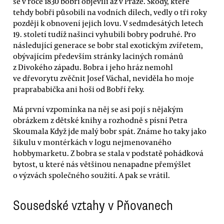
se v roce 1830 bobři objevili až v Praze. Škody, které
tehdy bobři působili na vodních dílech, vedly o tři roky
později k obnovení jejich lovu. V sedmdesátých letech
19. století tudíž našinci vyhubili bobry podruhé. Pro
následující generace se bobr stal exotickým zvířetem,
obývajícím především stránky laciných románů
z Divokého západu. Bobra i jeho hráz nemohl
ve dřevorytu zvěčnit Josef Váchal, neviděla ho moje
praprababička ani hoši od Bobří řeky.
Má první vzpomínka na něj se asi pojí s nějakým
obrázkem z dětské knihy a rozhodně s písní Petra
Skoumala Když jde malý bobr spát. Známe ho taky jako
šikulu v montérkách v logu nejmenovaného
hobbymarketu. Z bobra se stala v podstatě pohádková
bytost, u které nás většinou nenapadne přemýšlet
o výzvách společného soužití. A pak se vrátil.
Sousedské vztahy v Pňovanech