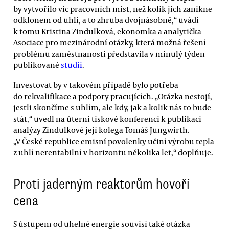
by vytvořilo víc pracovních míst, než kolik jich zanikne
odklonem od uhlí, a to zhruba dvojnásobně,“ uvádí
k tomu Kristina Zindulková, ekonomka a analytička
Asociace pro mezinárodní otázky, která možná řešení
problému zaměstnanosti představila v minulý týden
publikované
studii
.
Investovat by v takovém případě bylo potřeba
do rekvalifikace a podpory pracujících. „Otázka nestojí,
jestli skončíme s uhlím, ale kdy, jak a kolik nás to bude
stát,“ uvedl na úterní tiskové konferenci k publikaci
analýzy Zindulkové její kolega Tomáš Jungwirth.
„V České republice emisní povolenky učiní výrobu tepla
z uhlí nerentabilní v horizontu několika let,“ doplňuje.
Proti jaderným reaktorům hovoří
cena
S ústupem od uhelné energie souvisí také otázka