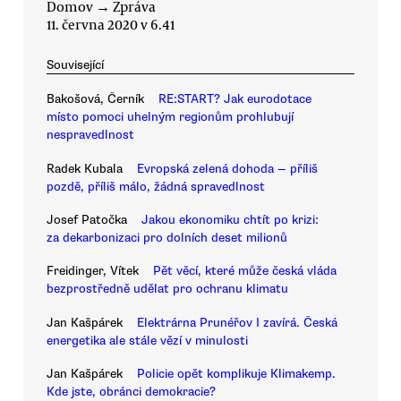
Domov
→
Zpráva
11. června 2020 v 6.41
Související
Bakošová, Černík
RE:START? Jak eurodotace
místo pomoci uhelným regionům prohlubují
nespravedlnost
Radek Kubala
Evropská zelená dohoda — příliš
pozdě, příliš málo, žádná spravedlnost
Josef Patočka
Jakou ekonomiku chtít po krizi:
za dekarbonizaci pro dolních deset milionů
Freidinger, Vítek
Pět věcí, které může česká vláda
bezprostředně udělat pro ochranu klimatu
Jan Kašpárek
Elektrárna Prunéřov I zavírá. Česká
energetika ale stále vězí v minulosti
Jan Kašpárek
Policie opět komplikuje Klimakemp.
Kde jste, obránci demokracie?