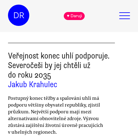
DR
♥ Daruji
Veřejnost konec uhlí podporuje.
Severočeši by jej chtěli už
do roku 2035
Jakub Krahulec
Postupný konec těžby a spalování uhlí má
podporu většiny obyvatel republiky, zjistil
průzkum. Největší podporu mají mezi
alternativami obnovitelné zdroje. Výzvou
zůstává zajištění životní úrovně pracujících
v uhelných regionech.