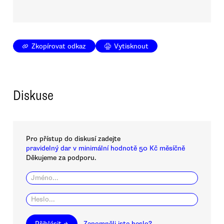
Zkopírovat odkaz
Vytisknout
Diskuse
Pro přístup do diskusí zadejte
pravidelný dar v minimální hodnotě 50 Kč měsíčně
Děkujeme za podporu.
Přihlásit →
Zapomněli jste heslo?