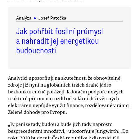
Analýza
●
Josef Patočka
Jak pohřbít fosilní průmysl
a nahradit jej energetikou
budoucnosti
Analytici upozorňují na skutečnost, že obnovitelné
zdroje již nyní na globálních trzích drahé jádro
bezkonkurenčně porážejí. K dotační podpoře nových
reaktorů přitom na rozdíl od solárních či větrných
elektráren nepůjde využít finance, rozdělované v rámci
Zelené dohody pro Evropu.
„Ty peníze tady budou a bude jich tady naprosto
bezprecedentní množství,“ upozorňuje Jungwirth. „Do
roku 2030 bude mít Česká republika k dispozici 150