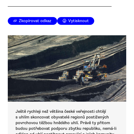
Zkopírovat odkaz
Vytisknout
Ještě rychleji než většina české veřejnosti chtějí
s uhlím skoncovat obyvatelé regionů postižených
povrchovou těžbou hnědého uhlí. Právě ty přitom
budou potřebovat podporu zbytku republiku, nemá-li