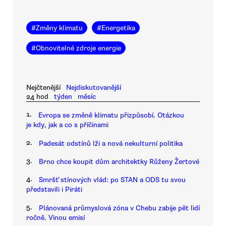
#
Změny klimatu
#
Energetika
#
Obnovitelné zdroje energie
Nejčtenější
Nejdiskutovanější
24 hod
týden
měsíc
1.
Evropa se změně klimatu přizpůsobí. Otázkou
je kdy, jak a co s příčinami
2.
Padesát odstínů lži a nová nekulturní politika
3.
Brno chce koupit dům architektky Růženy Žertové
4.
Smršť stínových vlád: po STAN a ODS tu svou
představili i Piráti
5.
Plánovaná průmyslová zóna v Chebu zabije pět lidí
ročně. Vinou emisí