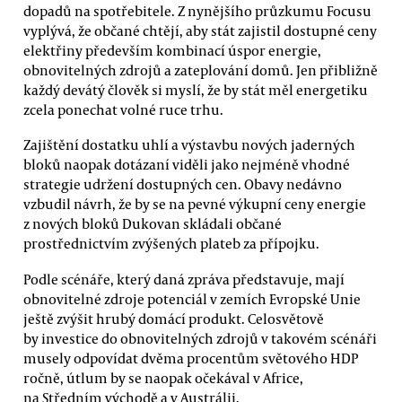
dopadů na spotřebitele. Z nynějšího průzkumu Focusu
vyplývá, že občané chtějí, aby stát zajistil dostupné ceny
elektřiny především kombinací úspor energie,
obnovitelných zdrojů a zateplování domů. Jen přibližně
každý devátý člověk si myslí, že by stát měl energetiku
zcela ponechat volné ruce trhu.
Zajištění dostatku uhlí a výstavbu nových jaderných
bloků naopak dotázaní viděli jako nejméně vhodné
strategie udržení dostupných cen. Obavy nedávno
vzbudil návrh, že by se na pevné výkupní ceny energie
z nových bloků Dukovan skládali občané
prostřednictvím zvýšených plateb za přípojku.
Podle scénáře, který daná zpráva představuje, mají
obnovitelné zdroje potenciál v zemích Evropské Unie
ještě zvýšit hrubý domácí produkt. Celosvětově
by investice do obnovitelných zdrojů v takovém scénáři
musely odpovídat dvěma procentům světového HDP
ročně, útlum by se naopak očekával v Africe,
na Středním východě a v Austrálii.