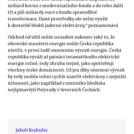
miliard korun z modernizačního fondu a do toho další
tři a půl miliardy euro z fondu spravedlivé
transformace. Dané prostředky ale nelze využít
k dostavbě bloků jaderné elektrárny,“ poznamenává
Odchod od uhlí může usnadnit nakonec také to, že
obrovské množství energie může Česká republika
ušetřit, v první řadě omezením vývozů energie. Česká
republika vyváží až patnáct terawatthodin elektrické
energie ročně, tedy zhruba stejně, jako spotřebují
všechny české domácnosti. Už jen díky omezení vývozů
by tedy mohla velmi rychle uzavřít elektrárny s nejnižší
účinností, jako například z emisního hlediska
nejšpinavější Počerady v Severních Čechách.
Jakub Krahulec