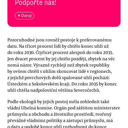
Podpořte nás!
♥ Daruji
Pozoruhodné jsou rovněž postoje k preferovanému
datu. Na třicet procent lidí by chtělo konec uhlí už
do roku 2030. Čtyřicet procent alespoň do roku 2035.
Jen dvacet procent by jej chtělo později, zbytek na věc
nemá názor. Výrazně rychleji než zbytek republiky
by ovšem chtěli s uhlím skoncovat lidé v regionech,
z jejichž povrchových dolů spalované uhlí pochází:
Ústeckém a Sokolovském kraji. Do roku 2035 by konec
uhlí chtěla nadpoloviční většina Severočechů.
Podle ekologů by jejich postoj měla zohlednit také
vládní Uhelná komise. Orgán pod záštitou ministerstev
průmyslu a obchodu a životního prostředí, tvořený
převážně vládními politiky a zástupci průmyslu, má
o datu a podobě konce uhlí rozhodnout do konce