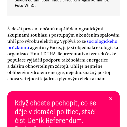
odklon od uhlí postihnout pracující a jejich komunity.
Foto WmC.
Šedesát procent občanů napříč demografickými
skupinami souhlasí s postupným ukončením spalování
uhlí pro výrobu elektřiny. Vyplývá to ze
sociologického
průzkumu
agentury Focus, jejž si objednala ekologická
organizace Hnutí DUHA. Reprezentativní vzorek české
populace vyjádřil podporu také solární energetice
a dalším obnovitelným zdrojů. Uhlí je nejméně
oblíbeným zdrojem energie, nejednoznačný postoj
chová veřejnost k jádru a plynovým elektrárnám.
×
Když chcete pochopit, co se
děje v domácí politice, stačí
číst Deník Referendum.