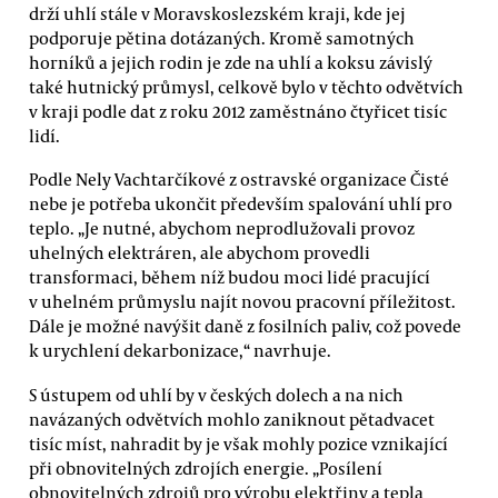
drží uhlí stále v Moravskoslezském kraji, kde jej
podporuje pětina dotázaných. Kromě samotných
horníků a jejich rodin je zde na uhlí a koksu závislý
také hutnický průmysl, celkově bylo v těchto odvětvích
v kraji podle dat z roku 2012 zaměstnáno čtyřicet tisíc
lidí.
Podle Nely Vachtarčíkové z ostravské organizace Čisté
nebe je potřeba ukončit především spalování uhlí pro
teplo. „Je nutné, abychom neprodlužovali provoz
uhelných elektráren, ale abychom provedli
transformaci, během níž budou moci lidé pracující
v uhelném průmyslu najít novou pracovní příležitost.
Dále je možné navýšit daně z fosilních paliv, což povede
k urychlení dekarbonizace,“ navrhuje.
S ústupem od uhlí by v českých dolech a na nich
navázaných odvětvích mohlo zaniknout pětadvacet
tisíc míst, nahradit by je však mohly pozice vznikající
při obnovitelných zdrojích energie. „Posílení
obnovitelných zdrojů pro výrobu elektřiny a tepla