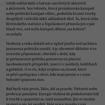
tehdy udělal další z řad nás náctiletých aktivistů
a aktivistek. Inu řekněte, která prezidentská kampaň
nebo politická kampaň vůbec, podnítila kromě stovky
dospělých i několik žáků základních škol. Ta, která stála
Křetínského statisíce a Topolánkovi přinesla jen o pár
hlasů více, než měla kampaň dělaná „na koleně“,
to nebyla.
Hodnoty a etika dokáží něco úplně jiného než na hlavu
postavená politická soutěž. A je ohromně důležité si to
neustále připomínat, obzvlášť v době, kdy
je parlamentní politika postavena na placení
facebookových příspěvků, inzerci v médiích, koblihách
a guláších. O to víc, když stojíme na straně, které
se příčí spolupráce s těmi, kdo mají peníze a s nimi
bohužel spojenou moc.
Rád bych vám proto, Táňo, dal za pravdu. Vítězství nebo
prohra je pomíjivá. Energie vložená do podněcování lidí
k tvorbě a spojování se, totiž nezanikne. Jen se možná
projeví o pár let později. Vaše práce mnoho z nás