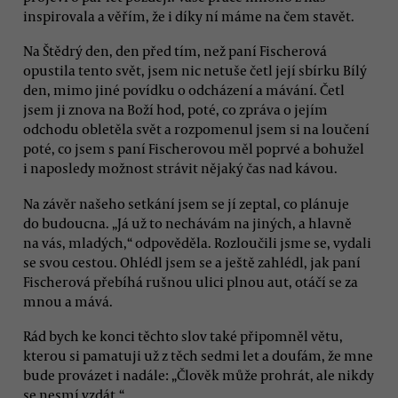
inspirovala a věřím, že i díky ní máme na čem stavět.
Na Štědrý den, den před tím, než paní Fischerová
opustila tento svět, jsem nic netuše četl její sbírku Bílý
den, mimo jiné povídku o odcházení a mávání. Četl
jsem ji znova na Boží hod, poté, co zpráva o jejím
odchodu obletěla svět a rozpomenul jsem si na loučení
poté, co jsem s paní Fischerovou měl poprvé a bohužel
i naposledy možnost strávit nějaký čas nad kávou.
Na závěr našeho setkání jsem se jí zeptal, co plánuje
do budoucna. „Já už to nechávám na jiných, a hlavně
na vás, mladých,“ odpověděla. Rozloučili jsme se, vydali
se svou cestou. Ohlédl jsem se a ještě zahlédl, jak paní
Fischerová přebíhá rušnou ulici plnou aut, otáčí se za
mnou a mává.
Rád bych ke konci těchto slov také připomněl větu,
kterou si pamatuji už z těch sedmi let a doufám, že mne
bude provázet i nadále: „Člověk může prohrát, ale nikdy
se nesmí vzdát.“