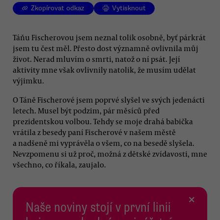
Zkopírovat odkaz
Vytisknout
Táňu Fischerovou jsem neznal tolik osobně, byť párkrát
jsem tu čest měl. Přesto dost významně ovlivnila můj
život. Nerad mluvím o smrti, natož o ní psát. Její
aktivity mne však ovlivnily natolik, že musím udělat
výjimku.
O Táně Fischerové jsem poprvé slyšel ve svých jedenácti
letech. Musel být podzim, pár měsíců před
prezidentskou volbou. Tehdy se moje drahá babička
vrátila z besedy paní Fischerové v našem městě
a nadšeně mi vyprávěla o všem, co na besedě slyšela.
Nevzpomenu si už proč, možná z dětské zvídavosti, mne
všechno, co říkala, zaujalo.
×
Naše noviny stojí v první linii