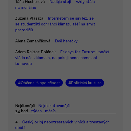
Táňa Fischerová
Naděje stojí — vždy stála —
na menšině
Zuzana Vlasatá
Internetem se šíří lež, že
se studentští ochránci klimatu těší na smrt
prarodičů
Alena Zemančíková
Dvě herečky
Adam Rektor-Polánek
Fridays for Future: končící
vláda nás zklamala, na pokoji nenecháme ani
tu novou
#
Občanská společnost
#
Politická kultura
Nejčtenější
Nejdiskutovanější
24 hod
týden
měsíc
1.
Český orloj nepotrestaných viníků a trestaných
obětí