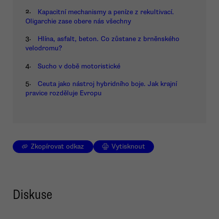
2.
Kapacitní mechanismy a peníze z rekultivací.
Oligarchie zase obere nás všechny
3.
Hlína, asfalt, beton. Co zůstane z brněnského
velodromu?
4.
Sucho v době motoristické
5.
Ceuta jako nástroj hybridního boje. Jak krajní
pravice rozděluje Evropu
Zkopírovat odkaz
Vytisknout
Diskuse