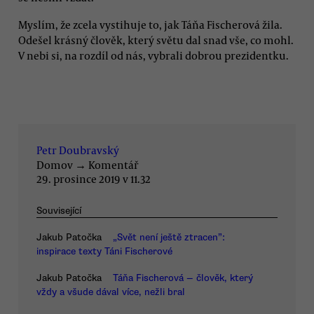
Myslím, že zcela vystihuje to, jak Táňa Fischerová žila.
Odešel krásný člověk, který světu dal snad vše, co mohl.
V nebi si, na rozdíl od nás, vybrali dobrou prezidentku.
Petr Doubravský
Domov
→
Komentář
29. prosince 2019 v 11.32
Související
Jakub Patočka
„Svět není ještě ztracen”:
inspirace texty Táni Fischerové
Jakub Patočka
Táňa Fischerová — člověk, který
vždy a všude dával více, nežli bral