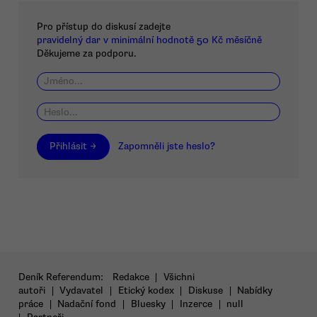
Pro přístup do diskusí zadejte
pravidelný dar v minimální hodnotě 50 Kč měsíčně
Děkujeme za podporu.
Přihlásit →
Zapomněli jste heslo?
Deník Referendum:
Redakce
|
Všichni
autoři
|
Vydavatel
|
Etický kodex
|
Diskuse
|
Nabídky
práce
|
Nadační fond
|
Bluesky
|
Inzerce
|
null