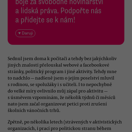
boje za svobodné novinářství
a lidská práva. Podpořte nás
a přidejte se k nám!
♥ Daruji
Sednul jsem doma k počítači a tehdy bez jakýchkoliv
jiných znalostí přelouskal webové a facebookové
stránky, politický program i jiné aktivity. Tehdy mne
to nadchlo — nadšeně jsem o jejím poselství mluvil
s rodinou, se spolužáky i s učiteli. I to nepochybně
do velké míry ovlivnilo můj zápal pro aktivitu —
s úsměvem vzpomínám, že několik týdnů či měsíců
nato jsem začal organizovat petici proti zrušení
školních vánočních trhů.
Zpětně, po několika letech (strávených v aktivistických
organizacích, i prací pro politickou stranu během