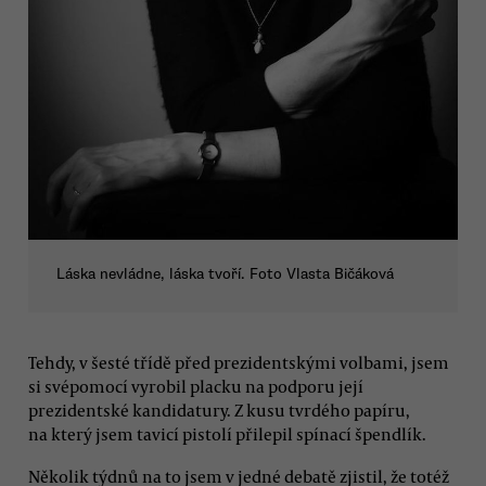
Láska nevládne, láska tvoří. Foto Vlasta Bičáková
Tehdy, v šesté třídě před prezidentskými volbami, jsem
si svépomocí vyrobil placku na podporu její
prezidentské kandidatury. Z kusu tvrdého papíru,
na který jsem tavicí pistolí přilepil spínací špendlík.
Několik týdnů na to jsem v jedné debatě zjistil, že totéž