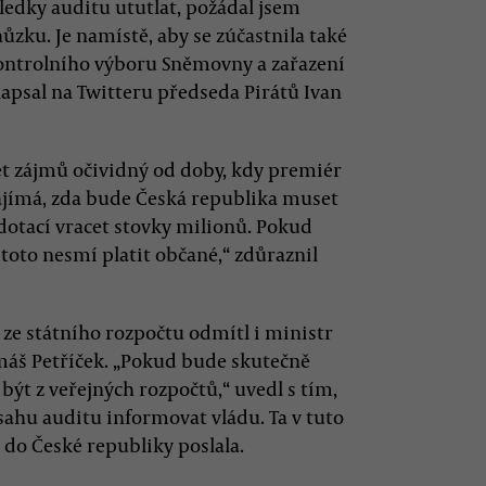
ledky auditu ututlat, požádal jsem
zku. Je namístě, aby se zúčastnila také
kontrolního výboru Sněmovny a zařazení
apsal na Twitteru předseda Pirátů Ivan
třet zájmů očividný od doby, kdy premiér
 zajímá, zda bude Česká republika muset
dotací vracet stovky milionů. Pokud
 toto nesmí platit občané,“ zdůraznil
ze státního rozpočtu odmítl i ministr
máš Petříček. „Pokud bude skutečně
být z veřejných rozpočtů,“ uvedl s tím,
sahu auditu informovat vládu. Ta v tuto
 do České republiky poslala.