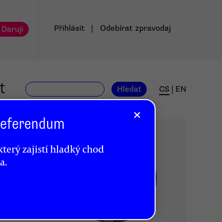
Přihlásit
|
Odebírat
zpravodaj
 Daruji
t
Hledat
CS
|
EN
×
 Referendum
terý zajistí hladký chod
a.