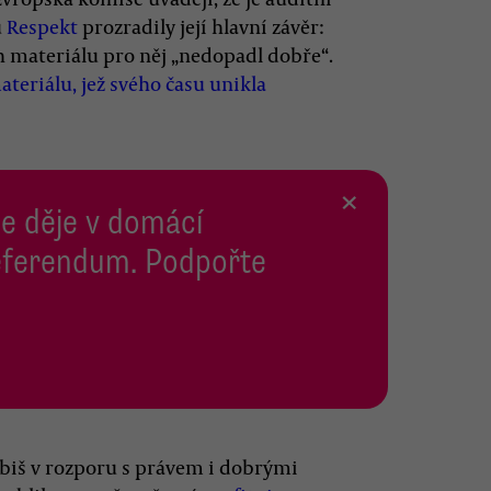
u
Respekt
prozradily její hlavní závěr:
h materiálu pro něj „nedopadl dobře“.
teriálu, jež svého času unikla
×
se děje v domácí
 Referendum. Podpořte
abiš v rozporu s právem i dobrými