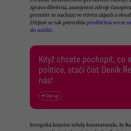
zpráva důvěrná, anonymní zdroje časopis
premiér se nachází ve střetu zájmů a obsa
Zřejmě se tak potvrdila
předběžná verze ma
do médií
.
Když chcete pochopit, co 
politice, stačí číst Deník
nás!
♥ Daruji
Evropská komise tehdy konstatovala, že B