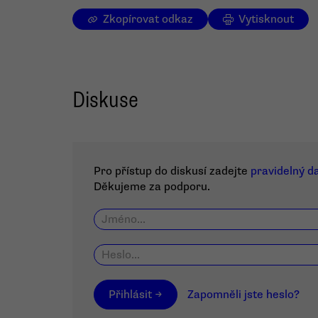
Zkopírovat odkaz
Vytisknout
Diskuse
Pro přístup do diskusí zadejte
pravidelný d
Děkujeme za podporu.
Přihlásit →
Zapomněli jste heslo?