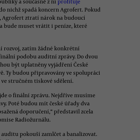
publiky a současně z ní
profituje
do nichž spadá koncern Agrofert. Pokud
, Agrofert ztratí nárok na budoucí
a bude muset vrátit i peníze, které
í rozvoj, zatím žádné konkrétní
finální podobu auditní zprávy. Do dvou
hou být uplatněny vyjádření České
ě. Ty budou připravovány ve spolupráci
 ve stručném tiskové sdělení.
 jde o finální zprávu. Nejdříve musíme
ávy. Poté budou mít české úřady dva
obsažená doporučení,“ představil zcela
komise Radiožurnálu.
y auditu pokouší zamlčet a banalizovat.