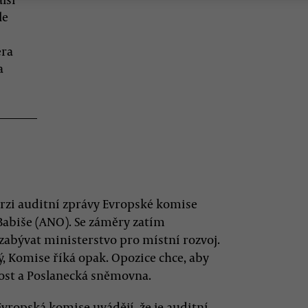
le
éra
a
erzi auditní zprávy Evropské komise
Babiše (ANO). Se záměry zatím
zabývat ministerstvo pro místní rozvoj.
ý, Komise říká opak. Opozice chce, aby
ost a Poslanecká sněmovna.
Evropská komise uvádějí, že je auditní