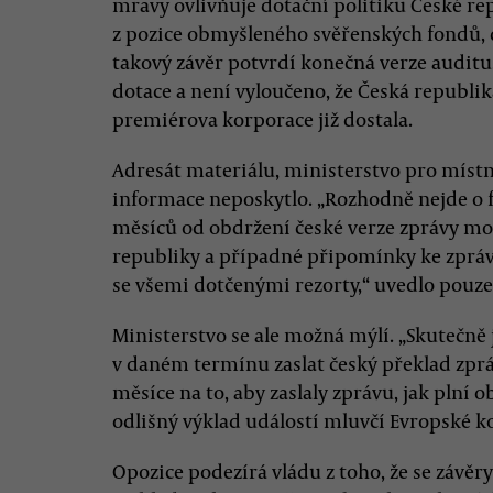
mravy ovlivňuje dotační politiku České re
z pozice obmyšleného svěřenských fondů, 
takový závěr potvrdí konečná verze auditu
dotace a není vyloučeno, že Česká republik
premiérova korporace již dostala.
Adresát materiálu, ministerstvo pro místn
informace neposkytlo. „Rozhodně nejde o 
měsíců od obdržení české verze zprávy mo
republiky a případné připomínky ke zpráv
se všemi dotčenými rezorty,“ uvedlo pouze
Ministerstvo se ale možná mýlí. „Skutečně
v daném termínu zaslat český překlad zpr
měsíce na to, aby zaslaly zprávu, jak plní 
odlišný výklad událostí mluvčí Evropské 
Opozice podezírá vládu z toho, že se závěr