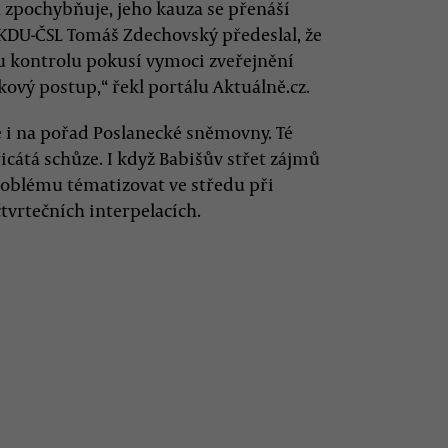
 zpochybňuje, jeho kauza se přenáší
KDU-ČSL Tomáš Zdechovský předeslal, že
 kontrolu pokusí vymoci zveřejnění
ový postup,“ řekl portálu Aktuálně.cz.
 i na pořad Poslanecké sněmovny. Té
cátá schůze. I když Babišův střet zájmů
roblému tématizovat ve středu při
tvrtečních interpelacích.