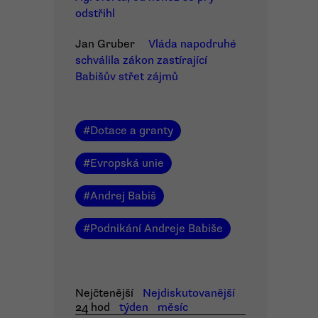
odstřihl
Jan Gruber
Vláda napodruhé
schválila zákon zastírající
Babišův střet zájmů
#
Dotace a granty
#
Evropská unie
#
Andrej Babiš
#
Podnikání Andreje Babiše
Nejčtenější
Nejdiskutovanější
24 hod
týden
měsíc