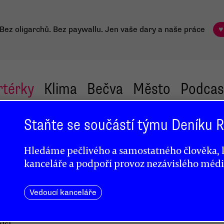
Bez oligarchů. Bez paywallu.
Jen vaše dary a naše práce
♥
rtérky
Klima
Bečva
Město
Podcas
Staňte se součástí týmu Deníku
vu
Hledáme pečlivého a samostatného člověka, k
kanceláře a podpoří provoz nezávislého médi
Vedoucí kanceláře
lší