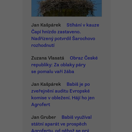
Jan Kašpárek
Stíhání v kauze
Čapí hnízdo zastaveno.
Nadřízený potvrdil Šarochovo
rozhodnutí
Zuzana Vlasatá
Obraz České
republiky: Za oblaky páry
se pomalu vaří žába
Jan Kašpárek
Babiš je po
zveřejnění auditu Evropské
komise v obležení. Hájí ho jen
Agrofert
Jan Gruber
Babiš využíval
státní aparát ve prospěch
Agrofertu, od něhož se prý