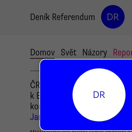
Deník Referendum
DR
Domov
Svět
Názory
Repo
ČR dostala další auditní zprá
DR
k Babišovi. Podle Evropské
komise je závazná
Jan Kašpárek
Ministerstvo pro místní rozvoj obdrželo da