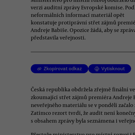
verzi auditní zprávy Evropské komise. Pod
neformálních informací materiál opět
konstatuje protiprávní střet zájmů premi
Andreje Babiše. Opozice žádá, aby se zpráv
představila veřejnosti.
Zkopírovat odkaz
Vytisknout
Česká republika obdržela zřejmě finální v
zkoumající střet zájmů premiéra Andreje 
neveřejného materiálu se v pondělí začalo 
Zatímco rezort tvrdí, že audit není konečn
s obsahem zprávy byla seznámena i veřejn
Přestože ministerstvo pro místní rozvoj i 