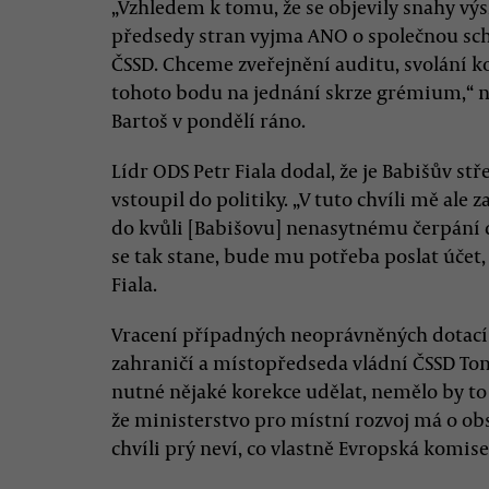
„Vzhledem k tomu, že se objevily snahy výs
předsedy stran vyjma ANO o společnou schů
ČSSD. Chceme zveřejnění auditu, svolání 
tohoto bodu na jednání skrze grémium,“ n
Bartoš v pondělí ráno.
Lídr ODS Petr Fiala dodal, že je Babišův s
vstoupil do politiky. „V tuto chvíli mě ale
do kvůli [Babišovu] nenasytnému čerpání 
se tak stane, bude mu potřeba poslat účet,
Fiala.
Vracení případných neoprávněných dotací 
zahraničí a místopředseda vládní ČSSD To
nutné nějaké korekce udělat, nemělo by to 
že ministerstvo pro místní rozvoj má o ob
chvíli prý neví, co vlastně Evropská komise