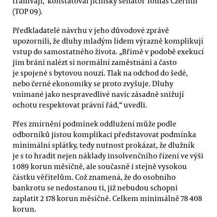
tramvají,“konstatoval jičínský senátor Tomáš Czernin
(TOP 09).
Předkladatelé návrhu v jeho důvodové zprávě
upozornili, že dluhy mladým lidem výrazně komplikují
vstup do samostatného života. „Břímě v podobě exekucí
jim brání nalézt si normální zaměstnání a často
je spojené s bytovou nouzí. Tlak na odchod do šedé,
nebo černé ekonomiky se proto zvyšuje. Dluhy
vnímané jako nespravedlivé navíc zásadně snižují
ochotu respektovat právní řád,“ uvedli.
Přes zmírnění podmínek oddlužení může podle
odborníků jistou komplikaci představovat podmínka
minimální splátky, tedy nutnost prokázat, že dlužník
je s to hradit nejen náklady insolvenčního řízení ve výši
1 089 korun měsíčně, ale současně i stejně vysokou
částku věřitelům. Což znamená, že do osobního
bankrotu se nedostanou ti, již nebudou schopni
zaplatit 2 178 korun měsíčně. Celkem minimálně 78 408
korun.