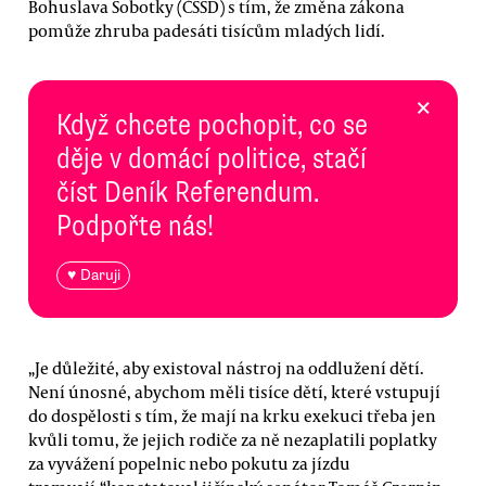
Bohuslava Sobotky (ČSSD) s tím, že změna zákona
pomůže zhruba padesáti tisícům mladých lidí.
×
Když chcete pochopit, co se
děje v domácí politice, stačí
číst Deník Referendum.
Podpořte nás!
♥ Daruji
„Je důležité, aby existoval nástroj na oddlužení dětí.
Není únosné, abychom měli tisíce dětí, které vstupují
do dospělosti s tím, že mají na krku exekuci třeba jen
kvůli tomu, že jejich rodiče za ně nezaplatili poplatky
za vyvážení popelnic nebo pokutu za jízdu