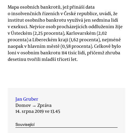
Mapa osobních bankrotů, jež přináší data
o insolvenčních řízeních v České republice, uvádí, že
institut osobního bankrotu využívá jen sedmina lidí
v exekuci. Nejvíce osob procházejících oddlužením žije
v Ústeckém (2,25 procenta), Karlovarském (2,02
procenta) a Libereckém kraji (1,62 procenta), nejméně
naopak v hlavním městě (0,58 procenta). Celkově bylo
loni v osobním bankrotu 114 tisíc lidí, přičemž zhruba
desetinu tvořili mladší třiceti let.
Jan Gruber
Domov
→
Zpráva
14. srpna 2019 ve 13.45
Související