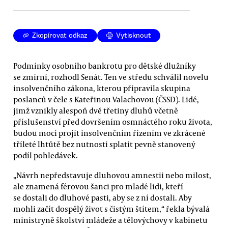
Zkopírovat odkaz
Vytisknout
Podmínky osobního bankrotu pro dětské dlužníky
se zmírní, rozhodl Senát. Ten ve středu schválil novelu
insolvenčního zákona, kterou připravila skupina
poslanců v čele s Kateřinou Valachovou (ČSSD). Lidé,
jimž vznikly alespoň dvě třetiny dluhů včetně
příslušenství před dovršením osmnáctého roku života,
budou moci projít insolvenčním řízením ve zkrácené
tříleté lhtůtě bez nutnosti splatit pevně stanovený
podíl pohledávek.
„Návrh nepředstavuje dluhovou amnestii nebo milost,
ale znamená férovou šanci pro mladé lidi, kteří
se dostali do dluhové pasti, aby se z ní dostali. Aby
mohli začít dospělý život s čistým štítem,“ řekla bývalá
ministryně školství mládeže a tělovýchovy v kabinetu