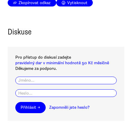
Zkopírovat odkaz
Vytisknout
Diskuse
Pro přístup do diskusí zadejte
pravidelný dar v minimální hodnotě 50 Kč měsíčně
Děkujeme za podporu.
Přihlásit →
Zapomněli jste heslo?