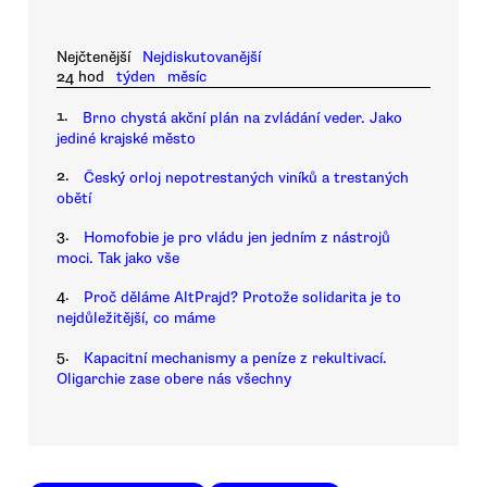
Nejčtenější
Nejdiskutovanější
24 hod
týden
měsíc
1.
Brno chystá akční plán na zvládání veder. Jako
jediné krajské město
2.
Český orloj nepotrestaných viníků a trestaných
obětí
3.
Homofobie je pro vládu jen jedním z nástrojů
moci. Tak jako vše
4.
Proč děláme AltPrajd? Protože solidarita je to
nejdůležitější, co máme
5.
Kapacitní mechanismy a peníze z rekultivací.
Oligarchie zase obere nás všechny