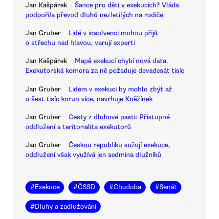
Jan Kašpárek
Šance pro děti v exekucích? Vláda
podpořila převod dluhů nezletilých na rodiče
Jan Gruber
Lidé v insolvenci mohou přijít
o střechu nad hlavou, varují experti
Jan Kašpárek
Mapě exekucí chybí nová data.
Exekutorská komora za ně požaduje devadesát tisíc
Jan Gruber
Lidem v exekuci by mohlo zbýt až
o šest tisíc korun více, navrhuje Kněžínek
Jan Gruber
Cesty z dluhové pasti: Přístupné
oddlužení a teritorialita exekutorů
Jan Gruber
Českou republiku sužují exekuce,
oddlužení však využívá jen sedmina dlužníků
#
Exekuce
#
ČSSD
#
Chudoba
#
Senát
#
Dluhy a zadlužování