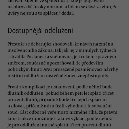
Lichvář. Žijeme ve společnosti, kde je půjčování
na obrovské úroky normou a lidem se dává za vinu, že
úvěry nejsou s to splácet,“ dodal.
Dostupnější oddlužení
Přestože se debatující shodovali, že návrh na změnu
insolvenčního zákona, tak jak jej v minulých týdnech
schválila Poslanecká sněmovna, je krokem správným
směrem, současně upozorňovali, že především
politickým hnutí ANO prosazené pozměňovací návrhy,
institut oddlužení částečně znovu znepřístupnily.
První z komplikací je ustanovení, podle něhož bude
dlužník oddlužen, pokud během pěti let splatí třicet
procent dluhů, případně bude-li o jejich splacení
usilovat, přičemž míru úsilí vyhodnotí insolvenční
soud. Část odborné veřejnosti nicméně říká, že právní
konstrukce umožňuje i takový výklad, podle něhož
je pro oddlužení nutné splatit třicet procent dluhů