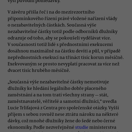
výši původní pohledávky.
V závěru přišla řeč i na do mezirezortního
připomínkového řízení právě vložené nařízení vlády
o nezabavitelných částkách. Současná výše
nezabavitelné částky totiž podle odborníků dlužníky
odrazuje od toho, aby se pokoušeli vydělávat více.
V současnosti totiž lidé s přednostními exekucemi
dosáhnou maximálně na částku devíti a půl, v případě
nepřednostních exekucí na třináct tisíc korun měsíčně.
Exekvovaným se prosto nevyplatí pracovat za více než
dvacet tisíc hrubého měsíčně.
„Současná výše nezabavitelné částky nemotivuje
dlužníky ke hledání legálního dobře placeného
zaměstnání a na tom tratí všechny strany — stát,
zaměstnavatelé, věřitelé a samotní dlužníci,“ uvedla
Lucie Trlifajová z Centra pro společenské otázky. Vyšší
příjem s sebou rovněž nese ztrátu nároku na některé
dávky, což mnohé dlužníky žene do šedé nebo černé
ekonomiky. Podle nezveřejněné
studie
ministerstva