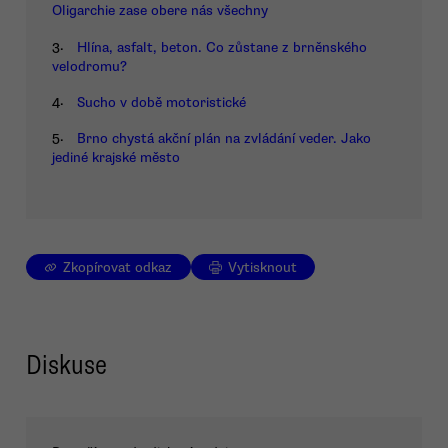
Oligarchie zase obere nás všechny
3.
Hlína, asfalt, beton. Co zůstane z brněnského
velodromu?
4.
Sucho v době motoristické
5.
Brno chystá akční plán na zvládání veder. Jako
jediné krajské město
Zkopírovat odkaz
Vytisknout
Diskuse