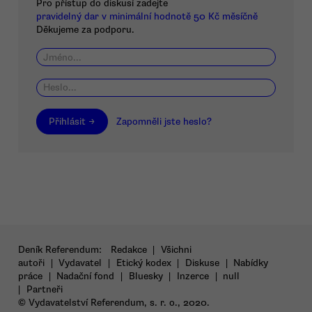
Pro přístup do diskusí zadejte
pravidelný dar v minimální hodnotě 50 Kč měsíčně
Děkujeme za podporu.
Přihlásit →
Zapomněli jste heslo?
Deník Referendum:
Redakce
|
Všichni
autoři
|
Vydavatel
|
Etický kodex
|
Diskuse
|
Nabídky
práce
|
Nadační fond
|
Bluesky
|
Inzerce
|
null
|
Partneři
© Vydavatelství Referendum, s. r. o., 2020.