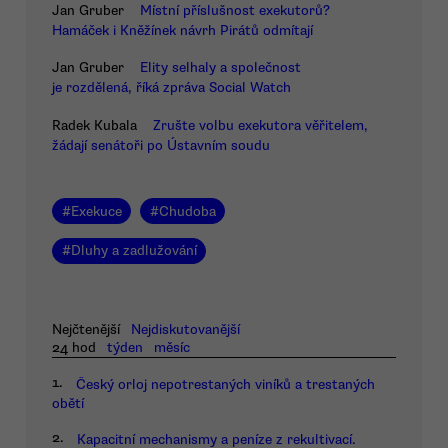
Jan Gruber
Místní příslušnost exekutorů?
Hamáček i Kněžínek návrh Pirátů odmítají
Jan Gruber
Elity selhaly a společnost
je rozdělená, říká zpráva Social Watch
Radek Kubala
Zrušte volbu exekutora věřitelem,
žádají senátoři po Ústavním soudu
#
Exekuce
#
Chudoba
#
Dluhy a zadlužování
Nejčtenější
Nejdiskutovanější
24 hod
týden
měsíc
1.
Český orloj nepotrestaných viníků a trestaných
obětí
2.
Kapacitní mechanismy a peníze z rekultivací.