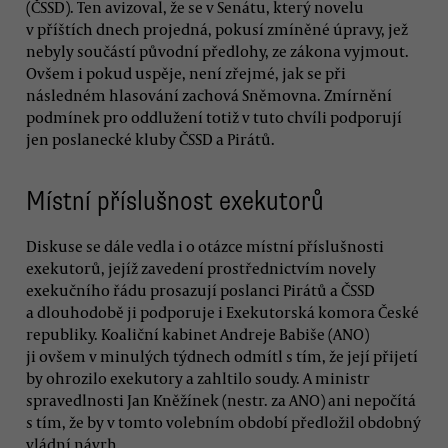
(ČSSD). Ten avizoval, že se v Senátu, který novelu
v příštích dnech projedná, pokusí zmíněné úpravy, jež
nebyly součástí původní předlohy, ze zákona vyjmout.
Ovšem i pokud uspěje, není zřejmé, jak se při
následném hlasování zachová Sněmovna. Zmírnění
podmínek pro oddlužení totiž v tuto chvíli podporují
jen poslanecké kluby ČSSD a Pirátů.
Místní příslušnost exekutorů
Diskuse se dále vedla i o otázce místní příslušnosti
exekutorů, jejíž zavedení prostřednictvím novely
exekučního řádu prosazují poslanci Pirátů a ČSSD
a dlouhodobě ji podporuje i Exekutorská komora České
republiky. Koaliční kabinet Andreje Babiše (ANO)
ji ovšem v minulých týdnech odmítl s tím, že její přijetí
by ohrozilo exekutory a zahltilo soudy. A ministr
spravedlnosti Jan Kněžínek (nestr. za ANO) ani nepočítá
s tím, že by v tomto volebním období předložil obdobný
vládní návrh.