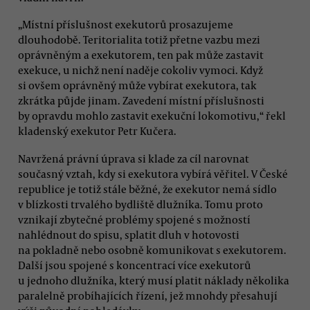
„Místní příslušnost exekutorů prosazujeme
dlouhodobě. Teritorialita totiž přetne vazbu mezi
oprávněným a exekutorem, ten pak může zastavit
exekuce, u nichž není naděje cokoliv vymoci. Když
si ovšem oprávněný může vybírat exekutora, tak
zkrátka půjde jinam. Zavedení místní příslušnosti
by opravdu mohlo zastavit exekuční lokomotivu,“ řekl
kladenský exekutor Petr Kučera.
Navržená právní úprava si klade za cíl narovnat
současný vztah, kdy si exekutora vybírá věřitel. V České
republice je totiž stále běžné, že exekutor nemá sídlo
v blízkosti trvalého bydliště dlužníka. Tomu proto
vznikají zbytečné problémy spojené s možností
nahlédnout do spisu, splatit dluh v hotovosti
na pokladně nebo osobně komunikovat s exekutorem.
Další jsou spojené s koncentrací více exekutorů
u jednoho dlužníka, který musí platit náklady několika
paralelně probíhajících řízení, jež mnohdy přesahují