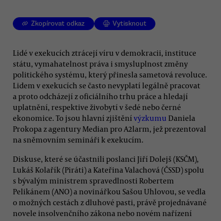
Zkopírovat odkaz
Vytisknout
Lidé v exekucích ztrácejí víru v demokracii, instituce
státu, vymahatelnost práva i smysluplnost změny
politického systému, který přinesla sametová revoluce.
Lidem v exekucích se často nevyplatí legálně pracovat
a proto odcházejí z oficiálního trhu práce a hledají
uplatnění, respektive živobytí v šedé nebo černé
ekonomice. To jsou hlavní zjištění
výzkumu
Daniela
Prokopa z agentury Median pro A2larm, jež prezentoval
na sněmovním semináři k exekucím.
Diskuse, které se účastnili poslanci Jiří Dolejš (KSČM),
Lukáš Kolařík (Piráti) a Kateřina Valachová (ČSSD) spolu
s bývalým ministrem spravedlnosti Robertem
Pelikánem (ANO) a novinářkou Sašou Uhlovou, se vedla
o možných cestách z dluhové pasti, právě projednávané
novele insolvenčního zákona nebo novém nařízení