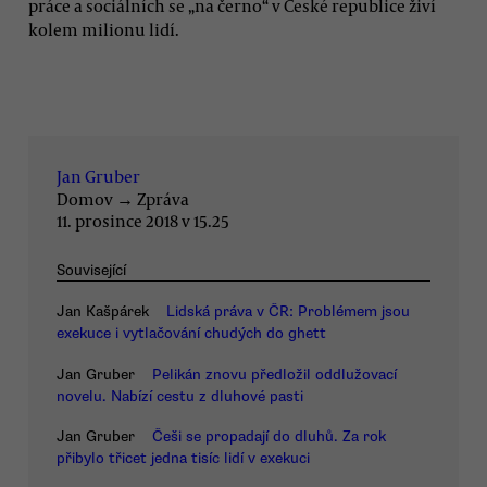
práce a sociálních se „na černo“ v České republice živí
kolem milionu lidí.
Jan Gruber
Domov
→
Zpráva
11. prosince 2018 v 15.25
Související
Jan Kašpárek
Lidská práva v ČR: Problémem jsou
exekuce i vytlačování chudých do ghett
Jan Gruber
Pelikán znovu předložil oddlužovací
novelu. Nabízí cestu z dluhové pasti
Jan Gruber
Češi se propadají do dluhů. Za rok
přibylo třicet jedna tisíc lidí v exekuci