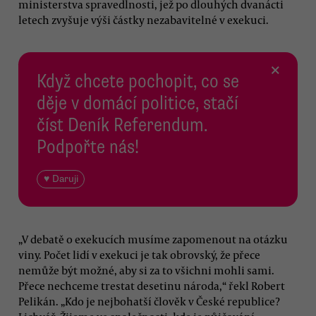
ministerstva spravedlnosti, jež po dlouhých dvanácti
letech zvyšuje výši částky nezabavitelné v exekuci.
×
Když chcete pochopit, co se
děje v domácí politice, stačí
číst Deník Referendum.
Podpořte nás!
♥ Daruji
„V debatě o exekucích musíme zapomenout na otázku
viny. Počet lidí v exekuci je tak obrovský, že přece
nemůže být možné, aby si za to všichni mohli sami.
Přece nechceme trestat desetinu národa,“ řekl Robert
Pelikán. „Kdo je nejbohatší člověk v České republice?