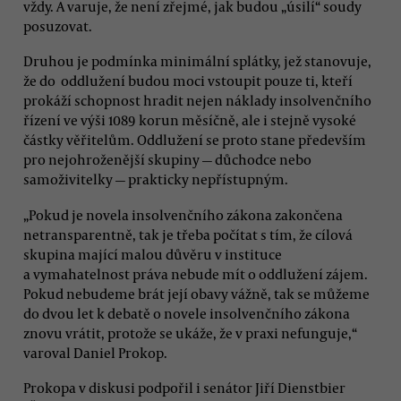
vždy. A varuje, že není zřejmé, jak budou „úsilí“ soudy
posuzovat.
Druhou je podmínka minimální splátky, jež stanovuje,
že do oddlužení budou moci vstoupit pouze ti, kteří
prokáží schopnost hradit nejen náklady insolvenčního
řízení ve výši 1089 korun měsíčně, ale i stejně vysoké
částky věřitelům. Oddlužení se proto stane především
pro nejohroženější skupiny — důchodce nebo
samoživitelky — prakticky nepřístupným.
„Pokud je novela insolvenčního zákona zakončena
netransparentně, tak je třeba počítat s tím, že cílová
skupina mající malou důvěru v instituce
a vymahatelnost práva nebude mít o oddlužení zájem.
Pokud nebudeme brát její obavy vážně, tak se můžeme
do dvou let k debatě o novele insolvenčního zákona
znovu vrátit, protože se ukáže, že v praxi nefunguje,“
varoval Daniel Prokop.
Prokopa v diskusi podpořil i senátor Jiří Dienstbier