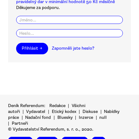
pravidelný dar v minimální hodnotě 50 Kč měsíčně
Děkujeme za podporu.
Přihlásit →
Zapomněli jste heslo?
Deník Referendum:
Redakce
|
Všichni
autoři
|
Vydavatel
|
Etický kodex
|
Diskuse
|
Nabídky
práce
|
Nadační fond
|
Bluesky
|
Inzerce
|
null
|
Partneři
© Vydavatelství Referendum, s. r. o., 2020.