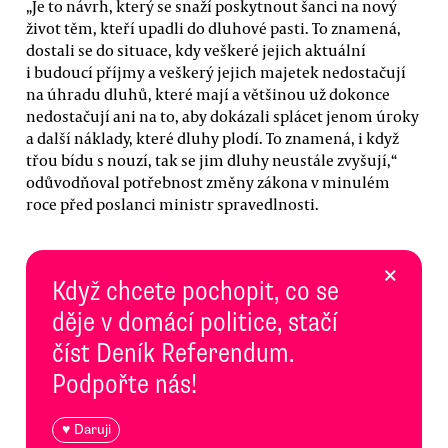
„Je to návrh, který se snaží poskytnout šanci na nový
život těm, kteří upadli do dluhové pasti. To znamená,
dostali se do situace, kdy veškeré jejich aktuální
i budoucí příjmy a veškerý jejich majetek nedostačují
na úhradu dluhů, které mají a většinou už dokonce
nedostačují ani na to, aby dokázali splácet jenom úroky
a další náklady, které dluhy plodí. To znamená, i když
třou bídu s nouzí, tak se jim dluhy neustále zvyšují,“
odůvodňoval potřebnost změny zákona v minulém
roce před poslanci ministr spravedlnosti.
×
Když chcete pochopit, co se
děje v domácí politice, stačí
číst Deník Referendum.
Podpořte nás!
♥ Daruji