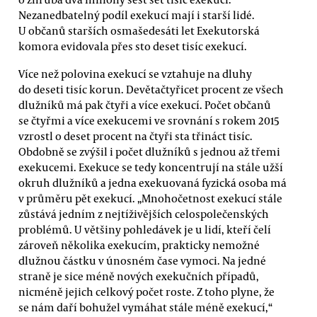
Nezanedbatelný podíl exekucí mají i starší lidé.
U občanů starších osmašedesáti let Exekutorská
komora evidovala přes sto deset tisíc exekucí.
Více než polovina exekucí se vztahuje na dluhy
do deseti tisíc korun. Devětačtyřicet procent ze všech
dlužníků má pak čtyři a více exekucí. Počet občanů
se čtyřmi a více exekucemi ve srovnání s rokem 2015
vzrostl o deset procent na čtyři sta třináct tisíc.
Obdobně se zvýšil i počet dlužníků s jednou až třemi
exekucemi. Exekuce se tedy koncentrují na stále užší
okruh dlužníků a jedna exekuovaná fyzická osoba má
v průměru pět exekucí. „Mnohočetnost exekucí stále
zůstává jedním z nejtíživějších celospolečenských
problémů. U většiny pohledávek je u lidí, kteří čelí
zároveň několika exekucím, prakticky nemožné
dlužnou částku v únosném čase vymoci. Na jedné
straně je sice méně nových exekučních případů,
nicméně jejich celkový počet roste. Z toho plyne, že
se nám daří bohužel vymáhat stále méně exekucí,“