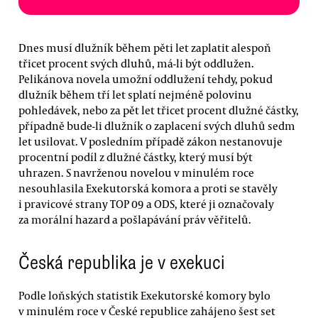
Dnes musí dlužník během pěti let zaplatit alespoň
třicet procent svých dluhů, má-li být oddlužen.
Pelikánova novela umožní oddlužení tehdy, pokud
dlužník během tří let splatí nejméně polovinu
pohledávek, nebo za pět let třicet procent dlužné částky,
případně bude-li dlužník o zaplacení svých dluhů sedm
let usilovat. V posledním případě zákon nestanovuje
procentní podíl z dlužné částky, který musí být
uhrazen. S navrženou novelou v minulém roce
nesouhlasila Exekutorská komora a proti se stavěly
i pravicové strany TOP 09 a ODS, které ji označovaly
za morální hazard a pošlapávání práv věřitelů.
Česká republika je v exekuci
Podle loňských statistik Exekutorské komory bylo
v minulém roce v České republice zahájeno šest set