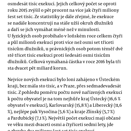
osmdesát tisíc exekucí. Jejich celkový počet se oproti
roku 2015 zvýšil o pět procent na více jak čtyři miliony
šest set tisíc. Ze statistiky je dále zřejmé, že exekuce
se nadále koncentrují na stále užší okruh dlužníků
a daří se jich vymáhat méně než v minulosti.
U fyzických osob probíhalo v loňském roce celkem čtyři
a půl milionů exekucí proti více než osmi set třiceti
tisícům dlužníků, u právnických osob potom téměř dvě
stě třicet tisíc exekucí proti šedesáti osmi tisícům
dlužníků. Celková vymáhaná částka v roce 2016 byla tři
sta dvacet pět miliard korun.
Nejvíce nových exekucí bylo loni zahájeno v Ústeckém
kraji, bez mála sto tisíc, a v Praze, přes sedmadevadesát
tisíc. Z pohledu poměru počtu nově nařízených exekucí
k počtu obyvatel je na tom nejhůře kraj Ústecký (16,6 %
obyvatel v exekuci), Karlovarský (15,8 %) a Liberecký (11,6
%), nejlépe pak Vysočina (5,6 %) a kraje Zlínský (5,7 %)
a Pardubický (7,1 %). Největší počet exekucí mají občané
ve věku mezi dvaceti osmi a čtyřiceti sedmi lety, jde
o zhruba dva miliony šest set tisíc exekucí.