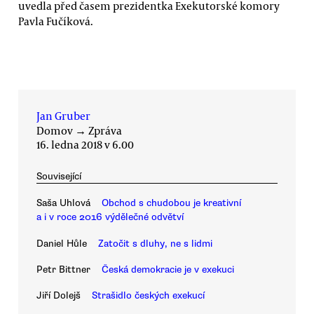
uvedla před časem prezidentka Exekutorské komory
Pavla Fučíková.
Jan Gruber
Domov
→
Zpráva
16. ledna 2018 v 6.00
Související
Saša Uhlová
Obchod s chudobou je kreativní
a i v roce 2016 výdělečné odvětví
Daniel Hůle
Zatočit s dluhy, ne s lidmi
Petr Bittner
Česká demokracie je v exekuci
Jiří Dolejš
Strašidlo českých exekucí