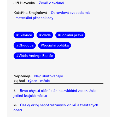
Jiří Hlavenka
Země v exekuci
Kateřina Smejkalová
Opravdová svoboda má
i materiální předpoklady
#
Exekuce
#
Vláda
#
Sociální práva
#
Chudoba
#
Sociální politika
#
Vláda Andreje Babiše
Nejčtenější
Nejdiskutovanější
24 hod
týden
měsíc
1.
Brno chystá akční plán na zvládání veder. Jako
jediné krajské město
2.
Český orloj nepotrestaných viníků a trestaných
obětí