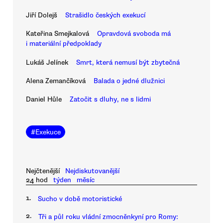
Jiří Dolejš
Strašidlo českých exekucí
Kateřina Smejkalová
Opravdová svoboda má
i materiální předpoklady
Lukáš Jelínek
Smrt, která nemusí být zbytečná
Alena Zemančíková
Balada o jedné dlužnici
Daniel Hůle
Zatočit s dluhy, ne s lidmi
#
Exekuce
Nejčtenější
Nejdiskutovanější
24 hod
týden
měsíc
1.
Sucho v době motoristické
2.
Tři a půl roku vládní zmocněnkyní pro Romy: