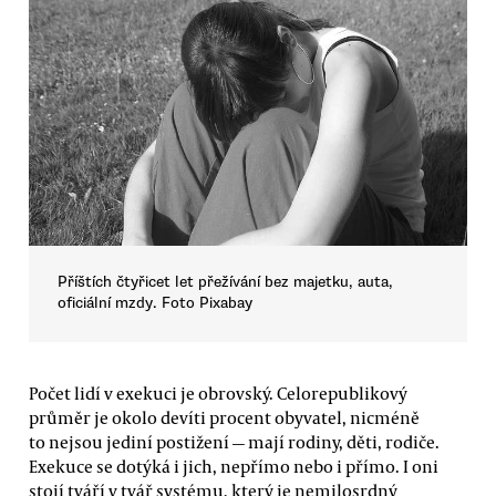
Příštích čtyřicet let přežívání bez majetku, auta,
oficiální mzdy. Foto Pixabay
Počet lidí v exekuci je obrovský. Celorepublikový
průměr je okolo devíti procent obyvatel, nicméně
to nejsou jediní postižení — mají rodiny, děti, rodiče.
Exekuce se dotýká i jich, nepřímo nebo i přímo. I oni
stojí tváří v tvář systému, který je nemilosrdný