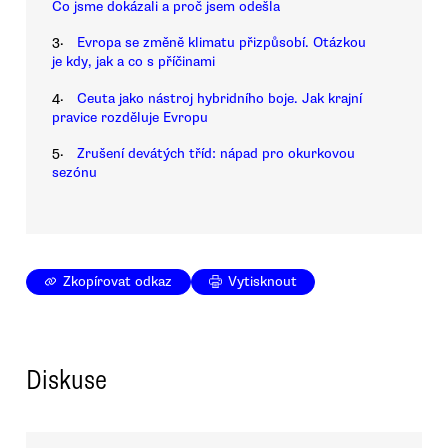
Co jsme dokázali a proč jsem odešla
3.
Evropa se změně klimatu přizpůsobí. Otázkou
je kdy, jak a co s příčinami
4.
Ceuta jako nástroj hybridního boje. Jak krajní
pravice rozděluje Evropu
5.
Zrušení devátých tříd: nápad pro okurkovou
sezónu
Zkopírovat odkaz
Vytisknout
Diskuse