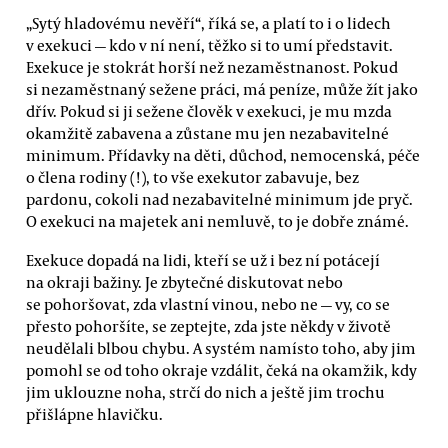
„Sytý hladovému nevěří“, říká se, a platí to i o lidech
v exekuci — kdo v ní není, těžko si to umí představit.
Exekuce je stokrát horší než nezaměstnanost. Pokud
si nezaměstnaný sežene práci, má peníze, může žít jako
dřív. Pokud si ji sežene člověk v exekuci, je mu mzda
okamžitě zabavena a zůstane mu jen nezabavitelné
minimum. Přídavky na děti, důchod, nemocenská, péče
o člena rodiny (!), to vše exekutor zabavuje, bez
pardonu, cokoli nad nezabavitelné minimum jde pryč.
O exekuci na majetek ani nemluvě, to je dobře známé.
Exekuce dopadá na lidi, kteří se už i bez ní potácejí
na okraji bažiny. Je zbytečné diskutovat nebo
se pohoršovat, zda vlastní vinou, nebo ne — vy, co se
přesto pohoršíte, se zeptejte, zda jste někdy v životě
neudělali blbou chybu. A systém namísto toho, aby jim
pomohl se od toho okraje vzdálit, čeká na okamžik, kdy
jim uklouzne noha, strčí do nich a ještě jim trochu
přišlápne hlavičku.