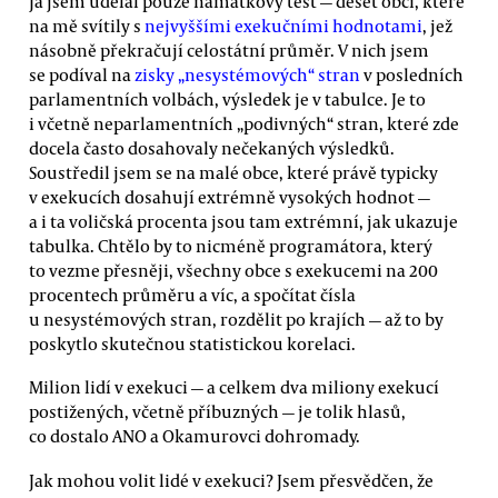
Já jsem udělal pouze namátkový test — deset obcí, které
na mě svítily s
nejvyššími exekučními hodnotami
, jež
násobně překračují celostátní průměr. V nich jsem
se podíval na
zisky „nesystémových“ stran
v posledních
parlamentních volbách, výsledek je v tabulce. Je to
i včetně neparlamentních „podivných“ stran, které zde
docela často dosahovaly nečekaných výsledků.
Soustředil jsem se na malé obce, které právě typicky
v exekucích dosahují extrémně vysokých hodnot —
a i ta voličská procenta jsou tam extrémní, jak ukazuje
tabulka. Chtělo by to nicméně programátora, který
to vezme přesněji, všechny obce s exekucemi na 200
procentech průměru a víc, a spočítat čísla
u nesystémových stran, rozdělit po krajích — až to by
poskytlo skutečnou statistickou korelaci.
Milion lidí v exekuci — a celkem dva miliony exekucí
postižených, včetně příbuzných — je tolik hlasů,
co dostalo ANO a Okamurovci dohromady.
Jak mohou volit lidé v exekuci? Jsem přesvědčen, že