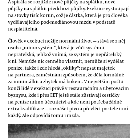
A spirála se rozjíždí: nové půjčky na splátku, nové
půjčky na splátku předchozí půjčky. Exekuce vystoupají
na stovky tisíc korun, což je částka, která je pro člověka
vydělávajícího pod-mediánovou mzdu v podstatě
nesplatitelná.
Člověk v exekuci nežije normální život — stává se z něj
osoba „mimo systém“, která je vůči systému
nepřátelská, jelikož vnímá, že systém je nepřátelský
k ní. Nemůže nic cenného vlastnit, nemůže si vydělat
peníze, takže i zde hledá „okliky“: napsat majetek
na partnera, zaměstnání způsobem, že dělá formálně
za minimálku a zbytek má bokem. V největším počtu
končí lidé v exekuci právě v restauračním a ubytovacím
byznysu, kde i přes EET ještě stále zůstávají cestičky
na peníze mimo účetnictví a kde není potřeba žádné
extra kvalifikace — roznášet pivo a převléct postele umí
každý. Ale odpovídá tomu i mzda.