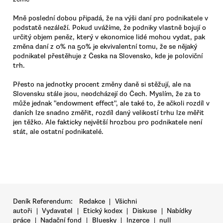
Mně poslední dobou připadá, že na výši daní pro podnikatele v
podstatě nezáleží. Pokud uvážíme, že podniky vlastně bojují o
určitý objem peněz, který v ekonomice lidé mohou vydat, pak
změna daní z 0% na 50% je ekvivalentní tomu, že se nějaký
podnikatel přestěhuje z Česka na Slovensko, kde je poloviční
trh.
Přesto na jednotky procent změny daně si stěžují, ale na
Slovensku stále jsou, neodcházejí do Čech. Myslím, že za to
může jednak "endowment effect", ale také to, že ačkoli rozdíl v
daních lze snadno změřit, rozdíl daný velikostí trhu lze měřit
jen těžko. Ale fakticky největší hrozbou pro podnikatele není
stát, ale ostatní podnikatelé.
Deník Referendum:
Redakce
|
Všichni
autoři
|
Vydavatel
|
Etický kodex
|
Diskuse
|
Nabídky
práce
|
Nadační fond
|
Bluesky
|
Inzerce
|
null