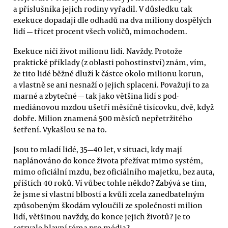
a příslušníka jejich rodiny vyřadil. V důsledku tak
exekuce dopadají dle odhadů na dva miliony dospělých
lidí — třicet procent všech voličů, mimochodem.
Exekuce ničí život milionu lidí. Navždy. Protože
praktické příklady (z oblasti pohostinství) znám, vím,
že tito lidé běžně dluží k částce okolo milionu korun,
a vlastně se ani nesnaží o jejich splacení. Považují to za
marné a zbytečné — tak jako většina lidí s pod-
mediánovou mzdou ušetří měsíčně tisícovku, dvě, když
dobře. Milion znamená 500 měsíců nepřetržitého
šetření. Vykašlou se na to.
Jsou to mladí lidé, 35—40 let, v situaci, kdy mají
naplánováno do konce života přežívat mimo systém,
mimo oficiální mzdu, bez oficiálního majetku, bez auta,
příštích 40 roků. Ví vůbec tohle někdo? Zabývá se tím,
že jsme si vlastní blbostí a kvůli zcela zanedbatelným
způsobeným škodám vyloučili ze společnosti milion
lidí, většinou navždy, do konce jejich životů? Je to
setrvale hlavní téma pro média?