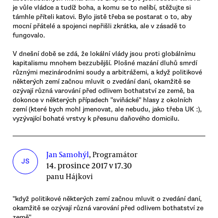
je vůle vládce a tudíž boha, a komu se to nelíbí, stěžujte si
támhle příteli katovi. Bylo jistě třeba se postarat o to, aby
mocní přátelé a spojenci nepřišli zkrátka, ale v zásadě to
fungovalo.
V dnešní době se zdá, že lokální vlády jsou proti globálnímu
kapitalismu mnohem bezzubější. Plošné mazání dluhů smrdí
různými mezinárodními soudy a arbitrážemi, a když politikové
některých zemí začnou mluvit o zvedání daní, okamžitě se
ozývají různá varování před odlivem bothatství ze země, ba
dokonce v některých případech "sviňácké" hlasy z okolních
zemí (které bych mohl jmenovat, ale nebudu, jako třeba UK :),
vyzývající bohaté vrstvy k přesunu daňového domicilu.
Jan Samohýl
, Programátor
JS
14. prosince 2017 v 17.30
panu Hájkovi
"když politikové některých zemí začnou mluvit o zvedání daní,
okamžitě se ozývají různá varování před odlivem bothatství ze
země"