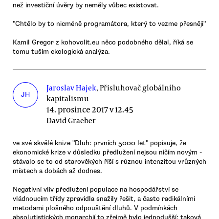
než investiční úvěry by neměly vůbec existovat.
"Chtělo by to nicméně programátora, který to vezme přesněji"
Kamil Gregor z kohovolit.eu něco podobného dělal, říká se
tomu tuším ekologická analýza.
Jaroslav Hajek
, Přisluhovač globálního
JH
kapitalismu
14. prosince 2017 v 12.45
David Graeber
ve své skvělé knize "Dluh: prvních 5000 let" popisuje, že
ekonomické krize v důsledku předlužení nejsou ničím novým -
stávalo se to od starověkých říší s rúznou intenzitou vrůzných
místech a dobách až dodnes.
Negativní vliv předlužení populace na hospodářství se
vládnoucím třídy zpravidla snažily řešit, a často radikálními
metodami plošného odpouštění dluhů. V podmínkách
absolutistických monarchií to zřejmě bylo jednodušší: taková