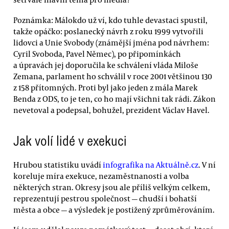
Poznámka: Málokdo už ví, kdo tuhle devastaci spustil,
takže opáčko: poslanecký návrh z roku 1999 vytvořili
lidovci a Unie Svobody (známější jména pod návrhem:
Cyril Svoboda, Pavel Němec), po připomínkách
a úpravách jej doporučila ke schválení vláda Miloše
Zemana, parlament ho schválil v roce 2001 většinou 130
z 158 přítomných. Proti byl jako jeden z mála Marek
Benda z ODS, to je ten, co ho mají všichni tak rádi. Zákon
nevetoval a podepsal, bohužel, prezident Václav Havel.
Jak volí lidé v exekuci
Hrubou statistiku uvádí
infografika na Aktuálně.cz
. V ní
koreluje míra exekuce, nezaměstnanosti a volba
některých stran. Okresy jsou ale příliš velkým celkem,
reprezentují pestrou společnost — chudší i bohatší
města a obce — a výsledek je postižený zprůměrováním.