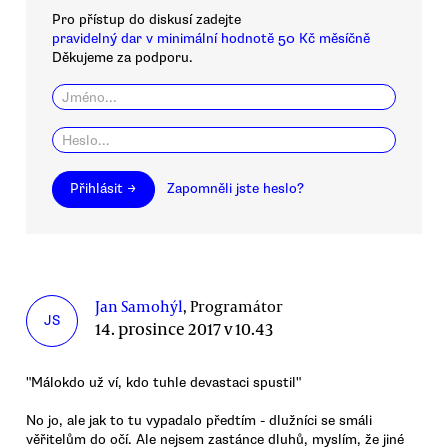
Pro přístup do diskusí zadejte
pravidelný dar v minimální hodnotě 50 Kč měsíčně
Děkujeme za podporu.
Přihlásit →
Zapomněli jste heslo?
Jan Samohýl
, Programátor
JS
14. prosince 2017 v 10.43
"Málokdo už ví, kdo tuhle devastaci spustil"
No jo, ale jak to tu vypadalo předtím - dlužníci se smáli
věřitelům do očí. Ale nejsem zastánce dluhů, myslím, že jiné