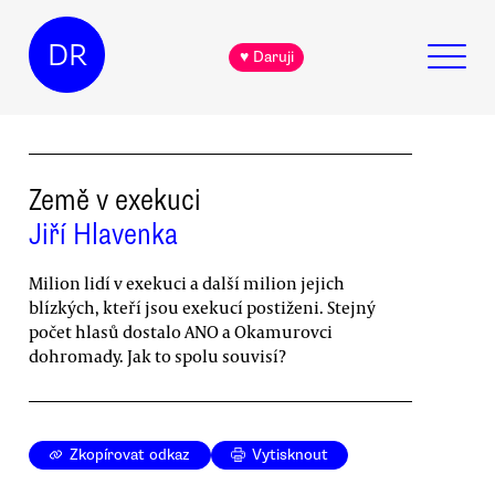
DR
♥ Daruji
Země v exekuci
Jiří Hlavenka
Milion lidí v exekuci a další milion jejich
blízkých, kteří jsou exekucí postiženi. Stejný
počet hlasů dostalo ANO a Okamurovci
dohromady. Jak to spolu souvisí?
Zkopírovat odkaz
Vytisknout