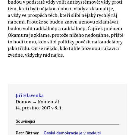
budou v podstatě vždy volit antisystémově: vždy proti
těm, kteří byli nějakou dobu u vlády a zklamali je,
a vždy ve prospěch těch, kteří slíbí nějaký rychlý ráj
na zemi. Protože se budou znovu a znovu zklamávat,
budou volit radikálněji a radikálněji. Čajíček jménem
Okamura je zklame, protože ničeho nedosáhne, příště
to hodí tomu, kdo slíbí politiky pověsit na kandelábry
jako třídu. On se někdo, kdo tuhle hozenou rukavici
zvedne, vždycky rád najde.
Jiří Hlavenka
Domov
→
Komentář
14. prosince 2017 v 8.11
Související
Petr Bittner
Česká demokracie je v exekuci