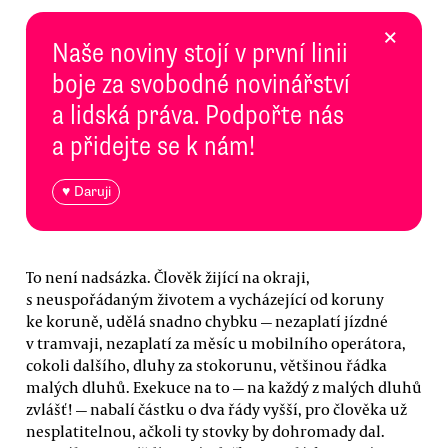
×
Naše noviny stojí v první linii
boje za svobodné novinářství
a lidská práva. Podpořte nás
a přidejte se k nám!
♥ Daruji
To není nadsázka. Člověk žijící na okraji,
s neuspořádaným životem a vycházející od koruny
ke koruně, udělá snadno chybku — nezaplatí jízdné
v tramvaji, nezaplatí za měsíc u mobilního operátora,
cokoli dalšího, dluhy za stokorunu, většinou řádka
malých dluhů. Exekuce na to — na každý z malých dluhů
zvlášť! — nabalí částku o dva řády vyšší, pro člověka už
nesplatitelnou, ačkoli ty stovky by dohromady dal.