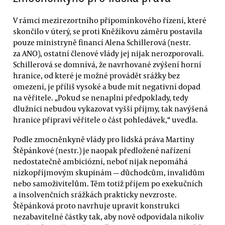
V rámci mezirezortního připomínkového řízení, které
skončilo v úterý, se proti Kněžíkovu záměru postavila
pouze ministryně financí Alena Schillerová (nestr.
za ANO), ostatní členové vlády jej nijak nerozporovali.
Schillerová se domnívá, že navrhované zvýšení horní
hranice, od které je možné provádět srážky bez
omezení, je příliš vysoké a bude mít negativní dopad
na věřitele. „Pokud se nenaplní předpoklady, tedy
dlužníci nebudou vykazovat vyšší příjmy, tak navýšená
hranice připraví věřitele o část pohledávek,“ uvedla.
Podle zmocněnkyně vlády pro lidská práva Martiny
Štěpánkové (nestr.) je naopak předložené nařízení
nedostatečně ambiciózní, neboť nijak nepomáhá
nízkopříjmovým skupinám — důchodcům, invalidům
nebo samoživitelům. Těm totiž příjem po exekučních
a insolvenčních srážkách prakticky nevzroste.
Štěpánková proto navrhuje upravit konstrukci
nezabavitelné částky tak, aby nově odpovídala nikoliv