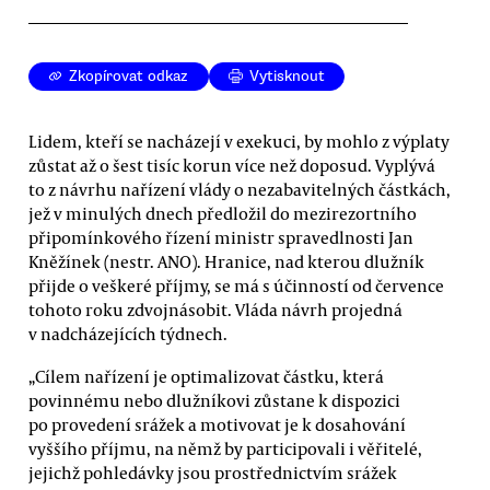
Zkopírovat odkaz
Vytisknout
Lidem, kteří se nacházejí v exekuci, by mohlo z výplaty
zůstat až o šest tisíc korun více než doposud. Vyplývá
to z návrhu nařízení vlády o nezabavitelných částkách,
jež v minulých dnech předložil do mezirezortního
připomínkového řízení ministr spravedlnosti Jan
Kněžínek (nestr. ANO). Hranice, nad kterou dlužník
přijde o veškeré příjmy, se má s účinností od července
tohoto roku zdvojnásobit. Vláda návrh projedná
v nadcházejících týdnech.
„Cílem nařízení je optimalizovat částku, která
povinnému nebo dlužníkovi zůstane k dispozici
po provedení srážek a motivovat je k dosahování
vyššího příjmu, na němž by participovali i věřitelé,
jejichž pohledávky jsou prostřednictvím srážek