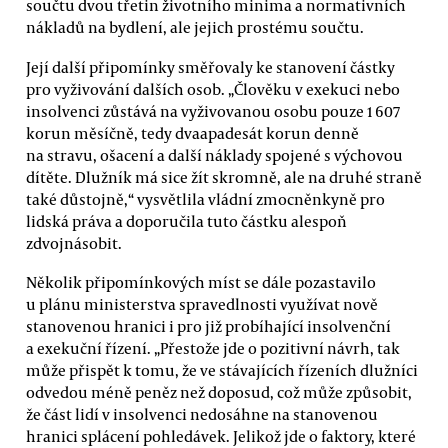
součtu dvou třetin životního minima a normativních
nákladů na bydlení, ale jejich prostému součtu.
Její další připomínky směřovaly ke stanovení částky
pro vyživování dalších osob. „Člověku v exekuci nebo
insolvenci zůstává na vyživovanou osobu pouze 1 607
korun měsíčně, tedy dvaapadesát korun denně
na stravu, ošacení a další náklady spojené s výchovou
dítěte. Dlužník má sice žít skromně, ale na druhé straně
také důstojně,“ vysvětlila vládní zmocněnkyně pro
lidská práva a doporučila tuto částku alespoň
zdvojnásobit.
Několik připomínkových míst se dále pozastavilo
u plánu ministerstva spravedlnosti využívat nově
stanovenou hranici i pro již probíhající insolvenční
a exekuční řízení. „Přestože jde o pozitivní návrh, tak
může přispět k tomu, že ve stávajících řízeních dlužníci
odvedou méně peněz než doposud, což může způsobit,
že část lidí v insolvenci nedosáhne na stanovenou
hranici splácení pohledávek. Jelikož jde o faktory, které