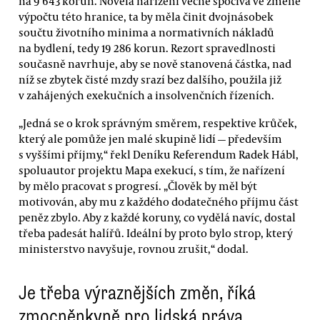
na 9 643 korun. Novela nařízení věcně spočívá ve změně
výpočtu této hranice, ta by měla činit dvojnásobek
součtu životního minima a normativních nákladů
na bydlení, tedy 19 286 korun. Rezort spravedlnosti
současně navrhuje, aby se nově stanovená částka, nad
níž se zbytek čisté mzdy srazí bez dalšího, použila již
v zahájených exekučních a insolvenčních řízeních.
„Jedná se o krok správným směrem, respektive krůček,
který ale pomůže jen malé skupině lidí — především
s vyššími příjmy,“ řekl Deníku Referendum Radek Hábl,
spoluautor projektu Mapa exekucí, s tím, že nařízení
by mělo pracovat s progresí. „Člověk by měl být
motivován, aby mu z každého dodatečného příjmu část
peněz zbylo. Aby z každé koruny, co vydělá navíc, dostal
třeba padesát halířů. Ideální by proto bylo strop, který
ministerstvo navyšuje, rovnou zrušit,“ dodal.
Je třeba výraznějších změn, říká
zmocněnkyně pro lidská práva