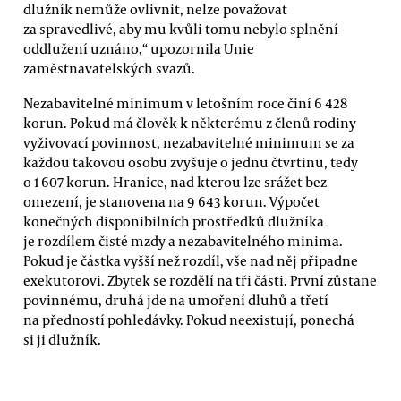
dlužník nemůže ovlivnit, nelze považovat
za spravedlivé, aby mu kvůli tomu nebylo splnění
oddlužení uznáno,“ upozornila Unie
zaměstnavatelských svazů.
Nezabavitelné minimum v letošním roce činí 6 428
korun. Pokud má člověk k některému z členů rodiny
vyživovací povinnost, nezabavitelné minimum se za
každou takovou osobu zvyšuje o jednu čtvrtinu, tedy
o 1 607 korun. Hranice, nad kterou lze srážet bez
omezení, je stanovena na 9 643 korun. Výpočet
konečných disponibilních prostředků dlužníka
je rozdílem čisté mzdy a nezabavitelného minima.
Pokud je částka vyšší než rozdíl, vše nad něj připadne
exekutorovi. Zbytek se rozdělí na tři části. První zůstane
povinnému, druhá jde na umoření dluhů a třetí
na předností pohledávky. Pokud neexistují, ponechá
si ji dlužník.