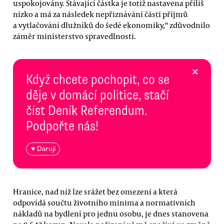
uspokojovány. Stávající částka je totiž nastavena příliš
nízko a má za následek nepřiznávání části příjmů
a vytlačování dlužníků do šedé ekonomiky,“ zdůvodnilo
záměr ministerstvo spravedlnosti.
×
Když chcete pochopit, co se
děje v domácí politice, stačí
číst Deník Referendum.
Podpořte nás!
♥ Daruji
Hranice, nad níž lze srážet bez omezení a která
odpovídá součtu životního minima a normativních
nákladů na bydlení pro jednu osobu, je dnes stanovena