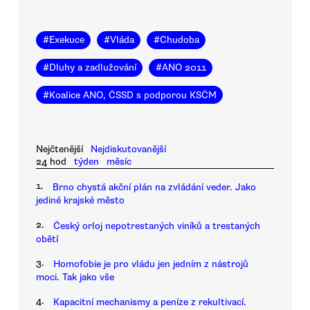
#
Exekuce
#
Vláda
#
Chudoba
#
Dluhy a zadlužování
#
ANO 2011
#
Koalice ANO, ČSSD s podporou KSČM
Nejčtenější
Nejdiskutovanější
24 hod
týden
měsíc
1.
Brno chystá akční plán na zvládání veder. Jako
jediné krajské město
2.
Český orloj nepotrestaných viníků a trestaných
obětí
3.
Homofobie je pro vládu jen jedním z nástrojů
moci. Tak jako vše
4.
Kapacitní mechanismy a peníze z rekultivací.