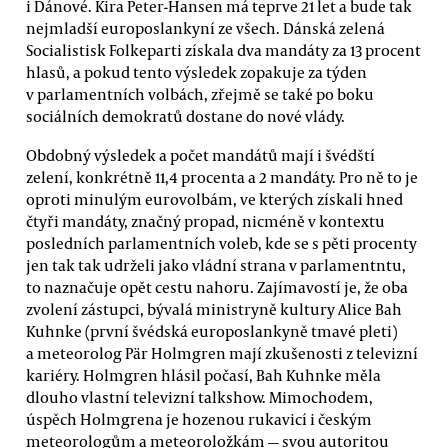
i Dánové. Kira Peter-Hansen má teprve 21 let a bude tak
nejmladší europoslankyní ze všech. Dánská zelená
Socialistisk Folkeparti získala dva mandáty za 13 procent
hlasů, a pokud tento výsledek zopakuje za týden
v parlamentních volbách, zřejmě se také po boku
sociálních demokratů dostane do nové vlády.
Obdobný výsledek a počet mandátů mají i švédští
zelení, konkrétně 11,4 procenta a 2 mandáty. Pro ně to je
oproti minulým eurovolbám, ve kterých získali hned
čtyři mandáty, značný propad, nicméně v kontextu
posledních parlamentních voleb, kde se s pěti procenty
jen tak tak udrželi jako vládní strana v parlamentntu,
to naznačuje opět cestu nahoru. Zajímavostí je, že oba
zvolení zástupci, bývalá ministryně kultury Alice Bah
Kuhnke (první švédská europoslankyně tmavé pleti)
a meteorolog Pär Holmgren mají zkušenosti z televizní
kariéry. Holmgren hlásil počasí, Bah Kuhnke měla
dlouho vlastní televizní talkshow. Mimochodem,
úspěch Holmgrena je hozenou rukavicí i českým
meteorologům a meteoroložkám — svou autoritou