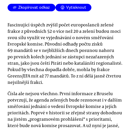
Zkopírovat odkaz
Vytisknout
Fascinující úspěch zvýšil počet europoslanců zelené
frakce z původních 52 o více než 20 a zelení budou moci
svou sílu využít ve vyjednávání o novém směřování
Evropské komise. Původní odhady počtu zisků
69 mandátů se v nejbližších dnech posunou nahoru
po prvních kolech jednání se zástupci nezařazených
stran, jako jsou čeští Piráti nebo katalánští regionalisté.
Pokud by všechna dopadla dobře, mohla by frakce
Greens/EFA mít až 77 mandátů. To z ní dělá jasně čtvrtou
nejsilnější frakci.
Čísla ale nejsou všechno. První informace z Bruselu
potvrzují, že agenda zelených bude rezonovat i v dalším
směřování jednání o vedení Evropské komise a jejích
prioritách. Poprvé v historii se zřejmě strany dohodnou
na jistém „programovém prohlášení“ s prioritami,
které bude nová komise prosazovat. A už nyní je jasné,