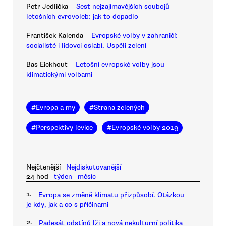
Petr Jedlička
Šest nejzajímavějších soubojů
letošních evrovoleb: jak to dopadlo
František Kalenda
Evropské volby v zahraničí:
socialisté i lidovci oslabí. Uspěli zelení
Bas Eickhout
Letošní evropské volby jsou
klimatickými volbami
#
Evropa a my
#
Strana zelených
#
Perspektivy levice
#
Evropské volby 2019
Nejčtenější
Nejdiskutovanější
24 hod
týden
měsíc
1.
Evropa se změně klimatu přizpůsobí. Otázkou
je kdy, jak a co s příčinami
2.
Padesát odstínů lži a nová nekulturní politika