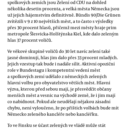
spolkových zemích jsou Zelení od CDU na dohled
několika desetin procenta, a velká města Německa jsou
už jejich hájemstvím definitivně. Bündis 90/Die Grünen
zvítězili v 9 z 10 největších měst, a to často s výsledky
přes 30 procent hlasů, přičemž mezi městy hraje prim
metropole Šlesvicka-Holštýnska Kiel, kde dalo zeleným
hlas 37 procent voličů.
Ve věkové skupině voličů do 30 let navíc zelení také
jasné dominují, hlas jim dalo přes 33 procent mladých.
Jejich vzestup tak bude i nadále sílit. Aktivní opoziční
role v Bundestagu i kompetentní vedení měst
a spolkových zemí udělalo z německých zelených
hlavní volbu pro obyvatelstvo větších měst. Hlavní
výzva, kterou před sebou mají, je přesvědčit občany
menších měst a vesnic na východě země, že i jim mají
co nabídnout. Pokud ale neudělají nějakou zásadní
chybu, není vyloučeno, že po příštích volbách bude mít
Německo zeleného kancléře nebo kancléřku.
To ve Finsku se účast zelených ve vládě může stát