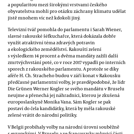
a popularitou mezi širokými vrstvami českého
obyvatelstva mohli pro otázku záchrany klimatu udělat
jistě mnohem víc než kdokoli jiný.
Televizní tvář pomohla do parlamentu i Sarah Wiener,
slavné rakouské šéfkuchařce, která dokázala dobře
využít atraktivní téma zdravých potravin
a ekologického zemědělství. Rakouští zelení
s výsledkem 14 procent a dvěma mandáty zažili další
zmrtvýchvstání poté, co v roce 2017 vypadli po interních
sporech z rakouského parlamentu. A protože se díky
aféře H. Ch. Stracheho budou v září konat v Rakousku
předčasné parlamentní volby, je pravděpodobné, že lídr
Die Grünen Werner Kogler se svého mandátu v Bruselu
neujme a přenechá jej náhradnici, kterou je zkušená
europoslankyně Monika Vana. Sám Kogler se pak
postaví do čela kandidátky, která by měla rakouské
zelené vrátit do národní politiky.
V Belgii probíhaly volby na národní úrovni souběžně
s evropskými. V Bruselu a ve francouzsky mluvicí části