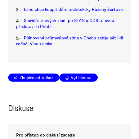
3.
Brno chce koupit dům architektky Růženy Žertové
4.
Smršť stínových vlád: po STAN a ODS tu svou
představili i Piráti
5.
Plánovaná průmyslová zóna v Chebu zabije pět lidí
ročně. Vinou emisí
Zkopírovat odkaz
Vytisknout
Diskuse
Pro přístup do diskusí zadejte