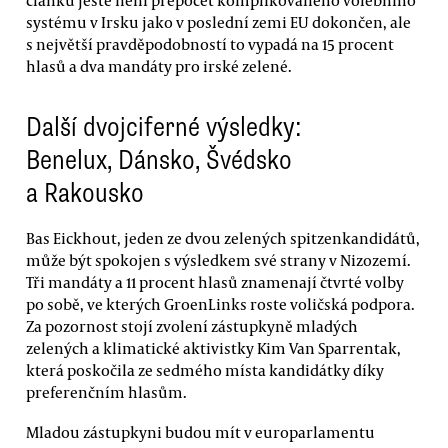
systému v Irsku jako v poslední zemi EU dokončen, ale
s největší pravděpodobností to vypadá na 15 procent
hlasů a dva mandáty pro irské zelené.
Další dvojciferné výsledky:
Benelux, Dánsko, Švédsko
a Rakousko
Bas Eickhout, jeden ze dvou zelených spitzenkandidátů,
může být spokojen s výsledkem své strany v Nizozemí.
Tři mandáty a 11 procent hlasů znamenají čtvrté volby
po sobě, ve kterých GroenLinks roste voličská podpora.
Za pozornost stojí zvolení zástupkyně mladých
zelených a klimatické aktivistky Kim Van Sparrentak,
která poskočila ze sedmého místa kandidátky díky
preferenčním hlasům.
Mladou zástupkyni budou mít v europarlamentu