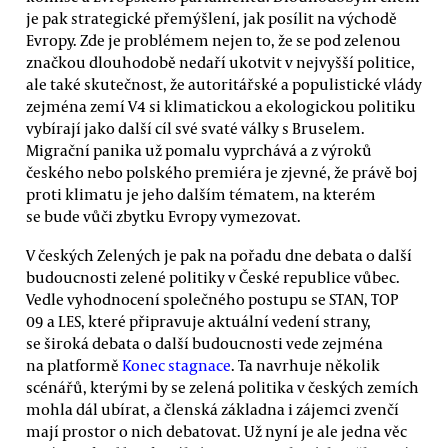
je pak strategické přemýšlení, jak posílit na východě
Evropy. Zde je problémem nejen to, že se pod zelenou
značkou dlouhodobě nedaří ukotvit v nejvyšší politice,
ale také skutečnost, že autoritářské a populistické vlády
zejména zemí V4 si klimatickou a ekologickou politiku
vybírají jako další cíl své svaté války s Bruselem.
Migrační panika už pomalu vyprchává a z výroků
českého nebo polského premiéra je zjevné, že právě boj
proti klimatu je jeho dalším tématem, na kterém
se bude vůči zbytku Evropy vymezovat.
V českých Zelených je pak na pořadu dne debata o další
budoucnosti zelené politiky v České republice vůbec.
Vedle vyhodnocení společného postupu se STAN, TOP
09 a LES, které připravuje aktuální vedení strany,
se široká debata o další budoucnosti vede zejména
na platformě
Konec stagnace
. Ta navrhuje několik
scénářů, kterými by se zelená politika v českých zemích
mohla dál ubírat, a členská základna i zájemci zvenčí
mají prostor o nich debatovat. Už nyní je ale jedna věc