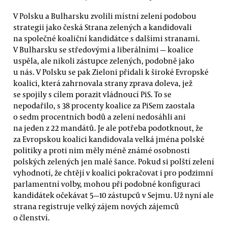
V Polsku a Bulharsku zvolili místní zelení podobou
strategii jako česká Strana zelených a kandidovali
na společné koaliční kandidátce s dalšími stranami.
V Bulharsku se středovými a liberálními — koalice
uspěla, ale nikoli zástupce zelených, podobně jako
u nás. V Polsku se pak Zieloni přidali k široké Evropské
koalici, která zahrnovala strany zprava doleva, jež
se spojily s cílem porazit vládnoucí PiS. To se
nepodařilo, s 38 procenty koalice za PiSem zaostala
o sedm procentních bodů a zelení nedosáhli ani
na jeden z 22 mandátů. Je ale potřeba podotknout, že
za Evropskou koalici kandidovala velká jména polské
politiky a proti nim měly méně známé osobnosti
polských zelených jen malé šance. Pokud si polští zelení
vyhodnotí, že chtějí v koalici pokračovat i pro podzimní
parlamentní volby, mohou při podobné konfiguraci
kandidátek očekávat 5—10 zástupců v Sejmu. Už nyní ale
strana registruje velký zájem nových zájemců
o členství.