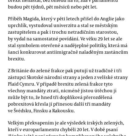
budou pět týdnů, pět měsíců nebo pět let.
Příběh Magida, který v pěti letech přišel do Anglie jako
uprchlík, vystudoval univerzitu a stal se městským
zastupitelem a pak i trochu netradičním starostou,
by vydal na samostatné povídání. Ve věku 29 let se ale
stal symbolem otevřené a nadějeplné politiky, která má
šanci konkurovat antiimigračně naladěným zastáncům
brexitu.
Z Británie do zelené frakce pak putují už tradičně i tři
zástupci Skotské národní strany a jeden z velšské strany
Plaid Cymru. V případě brexitu zelená frakce tyto
všechny mandáty ztratí, nicméně jistou útěchou jí
může být to, že hned tři doplňková přerozdělená
pobrexitová křesla jí přinesou další tři mandáty
ve Švédsku, Finsku a Rakousku.
Velkým překvapením je ale výsledek irských zelených,
kteří v europarlamentu chyběli 20 let. V době psaní
článku ještě není přepočet komplikovaného volebního