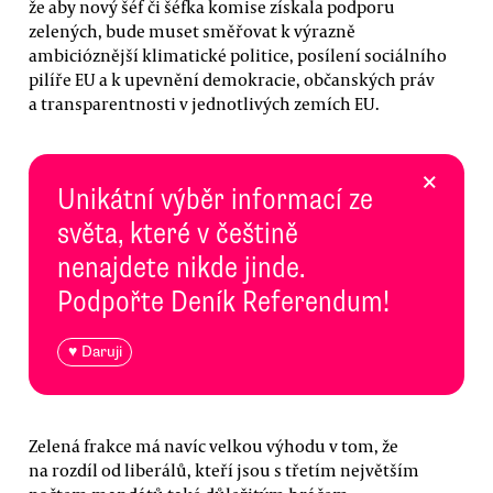
že aby nový šéf či šéfka komise získala podporu
zelených, bude muset směřovat k výrazně
ambicióznější klimatické politice, posílení sociálního
pilíře EU a k upevnění demokracie, občanských práv
a transparentnosti v jednotlivých zemích EU.
×
Unikátní výběr informací ze
světa, které v češtině
nenajdete nikde jinde.
Podpořte Deník Referendum!
♥ Daruji
Zelená frakce má navíc velkou výhodu v tom, že
na rozdíl od liberálů, kteří jsou s třetím největším