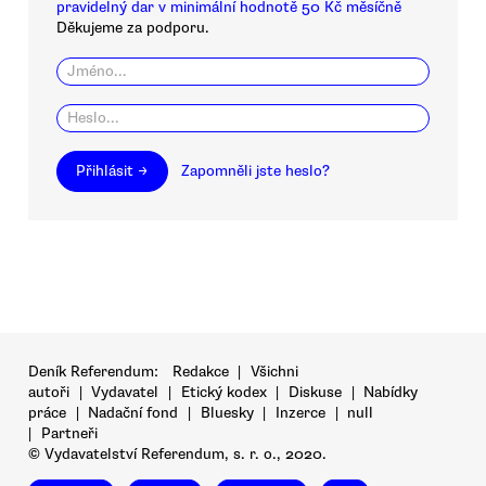
pravidelný dar v minimální hodnotě 50 Kč měsíčně
Děkujeme za podporu.
Přihlásit →
Zapomněli jste heslo?
Deník Referendum:
Redakce
|
Všichni
autoři
|
Vydavatel
|
Etický kodex
|
Diskuse
|
Nabídky
práce
|
Nadační fond
|
Bluesky
|
Inzerce
|
null
|
Partneři
© Vydavatelství Referendum, s. r. o., 2020.