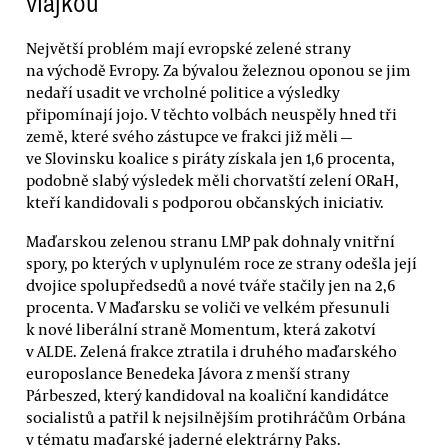
vlajkou
Největší problém mají evropské zelené strany
na východě Evropy. Za bývalou železnou oponou se jim
nedaří usadit ve vrcholné politice a výsledky
připomínají jojo. V těchto volbách neuspěly hned tři
země, které svého zástupce ve frakci již měli —
ve Slovinsku koalice s piráty získala jen 1,6 procenta,
podobně slabý výsledek měli chorvatští zelení ORaH,
kteří kandidovali s podporou občanských iniciativ.
Maďarskou zelenou stranu LMP pak dohnaly vnitřní
spory, po kterých v uplynulém roce ze strany odešla její
dvojice spolupředsedů a nové tváře stačily jen na 2,6
procenta. V Maďarsku se voliči ve velkém přesunuli
k nové liberální straně Momentum, která zakotví
v ALDE. Zelená frakce ztratila i druhého maďarského
europoslance Benedeka Jávora z menší strany
Párbeszed, který kandidoval na koaliční kandidátce
socialistů a patřil k nejsilnějším protihráčům Orbána
v tématu maďarské jaderné elektrárny Paks.