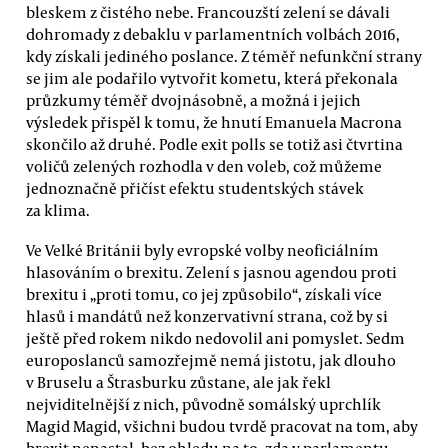
bleskem z čistého nebe. Francouzští zelení se dávali
dohromady z debaklu v parlamentních volbách 2016,
kdy získali jediného poslance. Z téměř nefunkční strany
se jim ale podařilo vytvořit kometu, která překonala
průzkumy téměř dvojnásobně, a možná i jejich
výsledek přispěl k tomu, že hnutí Emanuela Macrona
skončilo až druhé. Podle exit polls se totiž asi čtvrtina
voličů zelených rozhodla v den voleb, což můžeme
jednoznačně přičíst efektu studentských stávek
za klima.
Ve Velké Británii byly evropské volby neoficiálním
hlasováním o brexitu. Zelení s jasnou agendou proti
brexitu i „proti tomu, co jej způsobilo“, získali více
hlasů i mandátů než konzervativní strana, což by si
ještě před rokem nikdo nedovolil ani pomyslet. Sedm
europoslanců samozřejmě nemá jistotu, jak dlouho
v Bruselu a Štrasburku zůstane, ale jak řekl
nejviditelnější z nich, původně somálský uprchlík
Magid Magid, všichni budou tvrdě pracovat na tom, aby
brexit nenastal, bez ohledu na to, zda v parlamentu