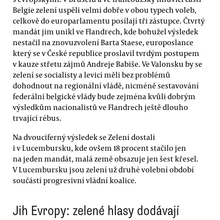
Belgie zelení uspěli velmi dobře v obou typech voleb,
celkově do europarlamentu posílají tři zástupce. Čtvrtý
mandát jim unikl ve Flandrech, kde bohužel výsledek
nestačil na znovuzvolení Barta Staese, europoslance
který se v České republice proslavil tvrdým postupem
v kauze střetu zájmů Andreje Babiše. Ve Valonsku by se
zelení se socialisty a levicí měli bez problémů
dohodnout na regionální vládě, nicméně sestavování
federální belgické vlády bude zejména kvůli dobrým
výsledkům nacionalistů ve Flandrech ještě dlouho
trvající rébus.
Na dvouciferný výsledek se Zelení dostali
i v Lucembursku, kde ovšem 18 procent stačilo jen
na jeden mandát, malá země obsazuje jen šest křesel.
V Lucembursku jsou zelení už druhé volební období
součástí progresivní vládní koalice.
Jih Evropy: zelené hlasy dodávají