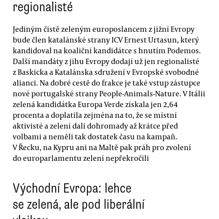
regionalisté
Jediným čistě zeleným europoslancem z jižní Evropy
bude člen katalánské strany ICV Ernest Urtasun, který
kandidoval na koaliční kandidátce s hnutím Podemos.
Další mandáty z jihu Evropy dodají už jen regionalisté
z Baskicka a Katalánska sdružení v Evropské svobodné
alianci. Na dobré cestě do frakce je také vstup zástupce
nové portugalské strany People-Animals-Nature. V Itálii
zelená kandidátka Europa Verde získala jen 2,64
procenta a doplatila zejména na to, že se místní
aktivisté a zelení dali dohromady až krátce před
volbami a neměli tak dostatek času na kampaň.
V Řecku, na Kypru ani na Maltě pak práh pro zvolení
do europarlamentu zelení nepřekročili
Východní Evropa: lehce
se zelená, ale pod liberální