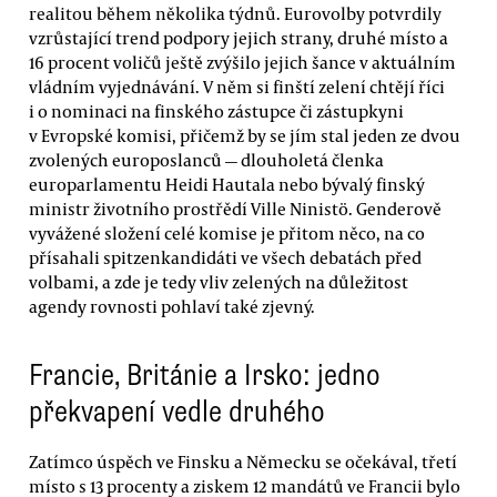
realitou během několika týdnů. Eurovolby potvrdily
vzrůstající trend podpory jejich strany, druhé místo a
16 procent voličů ještě zvýšilo jejich šance v aktuálním
vládním vyjednávání. V něm si finští zelení chtějí říci
i o nominaci na finského zástupce či zástupkyni
v Evropské komisi, přičemž by se jím stal jeden ze dvou
zvolených europoslanců — dlouholetá členka
europarlamentu Heidi Hautala nebo bývalý finský
ministr životního prostřědí Ville Ninistö. Genderově
vyvážené složení celé komise je přitom něco, na co
přísahali spitzenkandidáti ve všech debatách před
volbami, a zde je tedy vliv zelených na důležitost
agendy rovnosti pohlaví také zjevný.
Francie, Británie a Irsko: jedno
překvapení vedle druhého
Zatímco úspěch ve Finsku a Německu se očekával, třetí
místo s 13 procenty a ziskem 12 mandátů ve Francii bylo