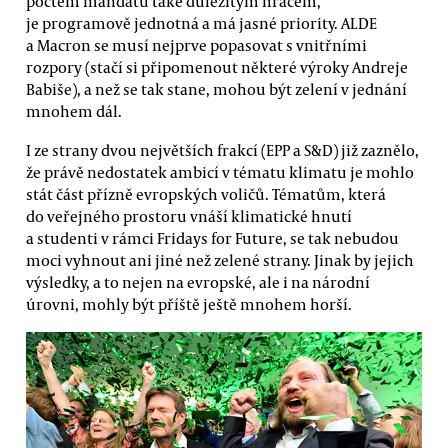
počtem mandátů také důležitým hráčem,
je programově jednotná a má jasné priority. ALDE
a Macron se musí nejprve popasovat s vnitřními
rozpory (stačí si připomenout některé výroky Andreje
Babiše), a než se tak stane, mohou být zelení v jednání
mnohem dál.
I ze strany dvou největších frakcí (EPP a S&D) již zaznělo,
že právě nedostatek ambicí v tématu klimatu je mohlo
stát část přízně evropských voličů. Tématům, která
do veřejného prostoru vnáší klimatické hnutí
a studenti v rámci Fridays for Future, se tak nebudou
moci vyhnout ani jiné než zelené strany. Jinak by jejich
výsledky, a to nejen na evropské, ale i na národní
úrovni, mohly být příště ještě mnohem horší.