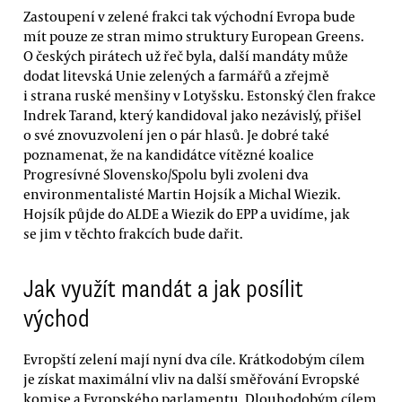
Zastoupení v zelené frakci tak východní Evropa bude
mít pouze ze stran mimo struktury European Greens.
O českých pirátech už řeč byla, další mandáty může
dodat litevská Unie zelených a farmářů a zřejmě
i strana ruské menšiny v Lotyšsku. Estonský člen frakce
Indrek Tarand, který kandidoval jako nezávislý, přišel
o své znovuzvolení jen o pár hlasů. Je dobré také
poznamenat, že na kandidátce vítězné koalice
Progresívné Slovensko/Spolu byli zvoleni dva
environmentalisté Martin Hojsík a Michal Wiezik.
Hojsík půjde do ALDE a Wiezik do EPP a uvidíme, jak
se jim v těchto frakcích bude dařit.
Jak využít mandát a jak posílit
východ
Evropští zelení mají nyní dva cíle. Krátkodobým cílem
je získat maximální vliv na další směřování Evropské
komise a Evropského parlamentu. Dlouhodobým cílem