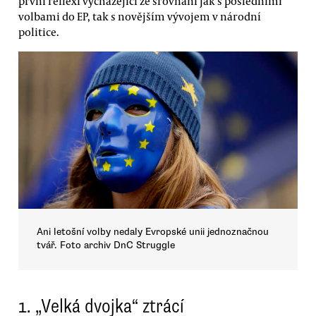
první reflexi vycházející ze srovnání jak s posledními
volbami do EP, tak s novějším vývojem v národní
politice.
Ani letošní volby nedaly Evropské unii jednoznačnou
tvář. Foto archiv DnC Struggle
1.
„Velká dvojka“ ztrácí