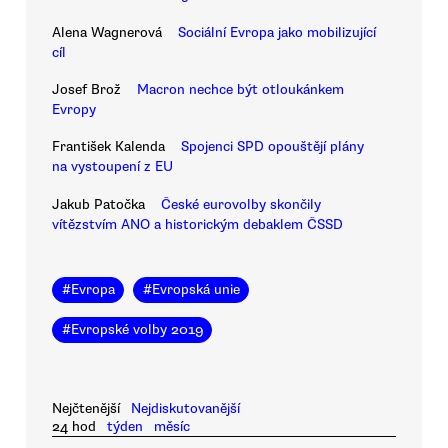
Alena Wagnerová
Sociální Evropa jako mobilizující
cíl
Josef Brož
Macron nechce být otloukánkem
Evropy
František Kalenda
Spojenci SPD opouštějí plány
na vystoupení z EU
Jakub Patočka
České eurovolby skončily
vítězstvím ANO a historickým debaklem ČSSD
#
Evropa
#
Evropská unie
#
Evropské volby 2019
Nejčtenější
Nejdiskutovanější
24 hod
týden
měsíc