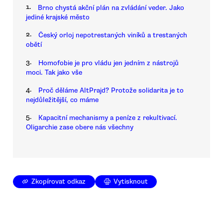
1.
Brno chystá akční plán na zvládání veder. Jako
jediné krajské město
2.
Český orloj nepotrestaných viníků a trestaných
obětí
3.
Homofobie je pro vládu jen jedním z nástrojů
moci. Tak jako vše
4.
Proč děláme AltPrajd? Protože solidarita je to
nejdůležitější, co máme
5.
Kapacitní mechanismy a peníze z rekultivací.
Oligarchie zase obere nás všechny
Zkopírovat odkaz
Vytisknout