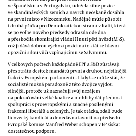
ve Španělsku a v Portugalsku, udržela silné pozice
ve skandinávských zemích a navrch nečekaně dosáhla
na první místo v Nizozemsku. Nadějně může působit
i druhá příčka pro Demokratickou stranu v Itálii, která
se po volbě nového předsedy odrazila ode dna
a přeskočila skomírající vládní Hnutí pěti hvězd (M5S),
což jí dává dobrou výchozí pozici na to stát se hlavní
opoziční silou vůči vzpínajícímu se Salvinimu.
V celkových počtech každopádně EPP a S&D zůstávají
přes ztrátu desítek mandátů první a druhou nejsilnější
frakcí v Evropském parlamentu. I když se může stát, že
socialisté možná paradoxně z této dvojice vyjdou
silnější, protože už naznačují svůj nezájem
na pokračování velké koalice a mohli by dát přednost
spolupráci s proevropskými a značně posílenými
frakcemi liberálů a zelených. Je tak otázka, zdali bude
lidovecký kandidát a donedávna favorit na předsedu
Evropské komise Manfred Weber schopen v EP získat
dostatečnou podporu.