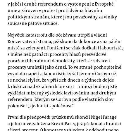
v jakési druhé referendum o vystoupení z Evropské
unie a zároveň v protest proti dvěma hlavním
politickým stranám, které jsou považovány za viníky
současné patové situace.
Největší katastrofu dle očekávání utrpěla vládní
Konzervativní strana, jež skončila dokonce až na pátém
místě za zelenými. Ponížení se však dočkali i labouristé,
s méně než patnácti procenty hlasů přesvědčivě
poražení liberálními demokraty, kteří se s dvaceti
procenty umístili jako druzí. To ve straně pochopitelně
vyvolalo napětí a labouristický šéf Jeremy Corbyn už
se nechal slyšet, že v příštích dnech a týdnech dojde
k diskuzi nad vztahem k brexitu — mnozí budou jistě
vykládat mizerný výsledek lavírováním nad druhým
referendem, kterým se Corbyn podle vlastních slov
pokoušel „sjednotit společnost“.
První dle předpovědí průzkumů skončil Nigel Farage
a jeho nově založená Brexit Party, jež překonala hranici
třiceti procent. O konotace vzhledem k odchodu nebo