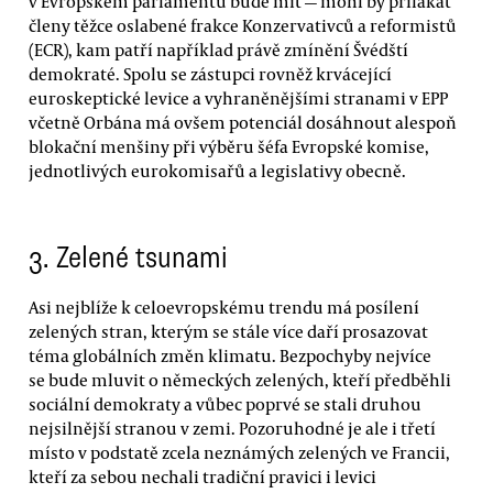
v Evropském parlamentu bude mít — mohl by přilákat
členy těžce oslabené frakce Konzervativců a reformistů
(ECR), kam patří například právě zmínění Švédští
demokraté. Spolu se zástupci rovněž krvácející
euroskeptické levice a vyhraněnějšími stranami v EPP
včetně Orbána má ovšem potenciál dosáhnout alespoň
blokační menšiny při výběru šéfa Evropské komise,
jednotlivých eurokomisařů a legislativy obecně.
3.
Zelené tsunami
Asi nejblíže k celoevropskému trendu má posílení
zelených stran, kterým se stále více daří prosazovat
téma globálních změn klimatu. Bezpochyby nejvíce
se bude mluvit o německých zelených, kteří předběhli
sociální demokraty a vůbec poprvé se stali druhou
nejsilnější stranou v zemi. Pozoruhodné je ale i třetí
místo v podstatě zcela neznámých zelených ve Francii,
kteří za sebou nechali tradiční pravici i levici