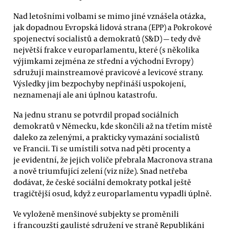
Nad letošními volbami se mimo jiné vznášela otázka,
jak dopadnou Evropská lidová strana (EPP) a Pokrokové
spojenectví socialistů a demokratů (S&D) — tedy dvě
největší frakce v europarlamentu, které (s několika
výjimkami zejména ze střední a východní Evropy)
sdružují mainstreamové pravicové a levicové strany.
Výsledky jim bezpochyby nepřináší uspokojení,
neznamenají ale ani úplnou katastrofu.
Na jednu stranu se potvrdil propad sociálních
demokratů v Německu, kde skončili až na třetím místě
daleko za zelenými, a prakticky vymazání socialistů
ve Francii. Ti se umístili sotva nad pěti procenty a
je evidentní, že jejich voliče přebrala Macronova strana
a nově triumfující zelení (viz níže). Snad netřeba
dodávat, že české sociální demokraty potkal ještě
tragičtější osud, když z europarlamentu vypadli úplně.
Ve vyloženě menšinové subjekty se proměnili
i francouzští gaulisté sdružení ve straně Republikáni