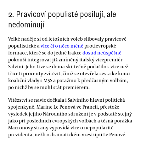
2.
Pravicoví populisté posilují, ale
nedominují
Velké naděje si od letošních voleb slibovaly pravicově
populistické a
více či o něco méně
protievropské
formace, které se do jedné frakce
dosud neúspěšně
pokouší integrovat již zmíněný italský vicepremiér
Salvini. Jeho Lize se doma skutečně podařilo s více než
třiceti procenty zvítězit, čímž se otevřela cesta ke konci
koaliční vlády s M5S a potažmo k předčasným volbám,
po nichž by se mohl stát premiérem.
Vítězství se navíc dočkala i Salviniho hlavní politická
spojenkyně, Marine Le Penová ve Francii, přestože
výsledek jejího Národního sdružení je v podstatě stejný
jako při posledních evropských volbách a těsná porážka
Macronovy strany vypovídá více o nepopularitě
prezidenta, nežli o dramatickém vzestupu Le Penové.