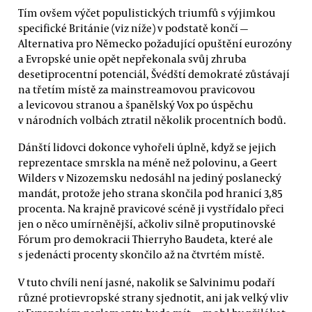
Tím ovšem výčet populistických triumfů s výjimkou
specifické Británie (viz níže) v podstatě končí —
Alternativa pro Německo požadující opuštění eurozóny
a Evropské unie opět nepřekonala svůj zhruba
desetiprocentní potenciál, Švédští demokraté zůstávají
na třetím místě za mainstreamovou pravicovou
a levicovou stranou a španělský Vox po úspěchu
v národních volbách ztratil několik procentních bodů.
Dánští lidovci dokonce vyhořeli úplně, když se jejich
reprezentace smrskla na méně než polovinu, a Geert
Wilders v Nizozemsku nedosáhl na jediný poslanecký
mandát, protože jeho strana skončila pod hranicí 3,85
procenta. Na krajně pravicové scéně ji vystřídalo přeci
jen o něco umírněnější, ačkoliv silně proputinovské
Fórum pro demokracii Thierryho Baudeta, které ale
s jedenácti procenty skončilo až na čtvrtém místě.
V tuto chvíli není jasné, nakolik se Salvinimu podaří
různé protievropské strany sjednotit, ani jak velký vliv