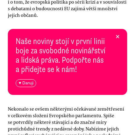
i o tom, že evropská politika po sérii krizí a v souvislosti
s debatami o budoucnosti EU zajímá větší množství
jejích občanů.
×
Naše noviny stojí v první linii
boje za svobodné novinářství
a lidská práva. Podpořte nás
a přidejte se k nám!
♥ Daruji
Nekonalo se ovšem některými očekávané zemětřesení
v celkovém složení Evropského parlamentu. Spíše
se potvrdily některé stávající a do značné míry
protichůdné trendy z nedávné doby. Nabízíme jejich