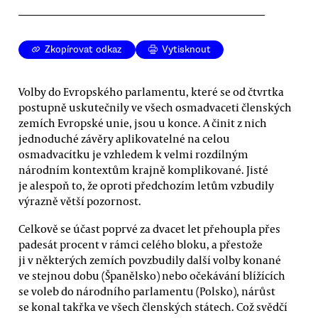
Zkopírovat odkaz
Vytisknout
Volby do Evropského parlamentu, které se od čtvrtka
postupně uskutečnily ve všech osmadvaceti členských
zemích Evropské unie, jsou u konce. A činit z nich
jednoduché závěry aplikovatelné na celou
osmadvacítku je vzhledem k velmi rozdílným
národním kontextům krajně komplikované. Jisté
je alespoň to, že oproti předchozím letům vzbudily
výrazně větší pozornost.
Celkově se účast poprvé za dvacet let přehoupla přes
padesát procent v rámci celého bloku, a přestože
ji v některých zemích povzbudily další volby konané
ve stejnou dobu (Španělsko) nebo očekávání blížících
se voleb do národního parlamentu (Polsko), nárůst
se konal takřka ve všech členských státech. Což svědčí