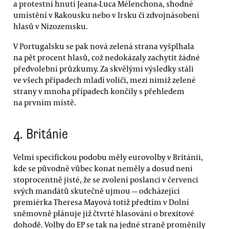
a protestní hnutí Jeana-Luca Mélenchona, shodné
umístění v Rakousku nebo v Irsku či zdvojnásobení
hlasů v Nizozemsku.
V Portugalsku se pak nová zelená strana vyšplhala
na pět procent hlasů, což nedokázaly zachytit žádné
předvolební průzkumy. Za skvělými výsledky stáli
ve všech případech mladí voliči, mezi nimiž zelené
strany v mnoha případech končily s přehledem
na prvním místě.
4.
Británie
Velmi specifickou podobu měly eurovolby v Británii,
kde se původně vůbec konat neměly a dosud není
stoprocentně jisté, že se zvolení poslanci v červenci
svých mandátů skutečně ujmou — odcházející
premiérka Theresa Mayová totiž předtím v Dolní
sněmovně plánuje již čtvrté hlasování o brexitové
dohodě. Volby do EP se tak na jedné straně proměnily