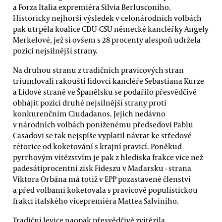
a Forza Italia expremiéra Silvia Berlusconiho.
Historicky nejhorší výsledek v celonárodních volbách
pak utrpěla koalice CDU-CSU německé kancléřky Angely
Merkelové, jež si ovšem s 28 procenty alespoň udržela
pozici nejsilnější strany.
Na druhou stranu z tradičních pravicových stran
triumfovali rakouští lidovci kancléře Sebastiana Kurze
a Lidové straně ve Španělsku se podařilo přesvědčivě
obhájit pozici druhé nejsilnější strany proti
konkurenčním Ciudadanos. Jejich nedávno
v národních volbách poníženému předsedovi Pablu
Casadovi se tak nejspíše vyplatil návrat ke středové
rétorice od koketování s krajní pravicí. Poněkud
pyrrhovým vítězstvím je pak z hlediska frakce více než
padesátiprocentní zisk Fideszu v Maďarsku - strana
Viktora Orbána má totiž v EPP pozastavené členství
a před volbami koketovala s pravicově populistickou
frakcí italského vicepremiéra Mattea Salviniho.
Tradiční levice naopak přesvědčivě zvítězila