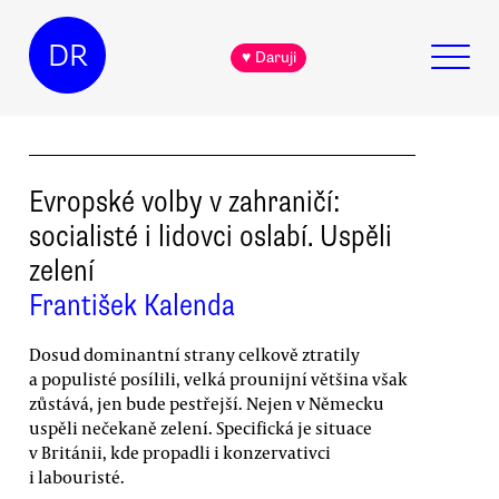
DR
♥ Daruji
Evropské volby v zahraničí:
socialisté i lidovci oslabí. Uspěli
zelení
František Kalenda
Dosud dominantní strany celkově ztratily
a populisté posílili, velká prounijní většina však
zůstává, jen bude pestřejší. Nejen v Německu
uspěli nečekaně zelení. Specifická je situace
v Británii, kde propadli i konzervativci
i labouristé.