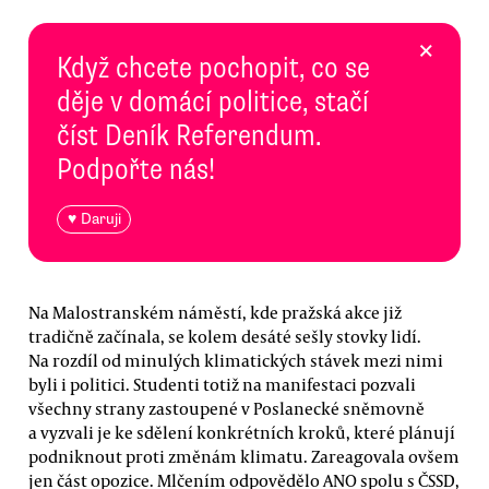
×
Když chcete pochopit, co se
děje v domácí politice, stačí
číst Deník Referendum.
Podpořte nás!
♥ Daruji
Na Malostranském náměstí, kde pražská akce již
tradičně začínala, se kolem desáté sešly stovky lidí.
Na rozdíl od minulých klimatických stávek mezi nimi
byli i politici. Studenti totiž na manifestaci pozvali
všechny strany zastoupené v Poslanecké sněmovně
a vyzvali je ke sdělení konkrétních kroků, které plánují
podniknout proti změnám klimatu. Zareagovala ovšem
jen část opozice. Mlčením odpovědělo ANO spolu s ČSSD,