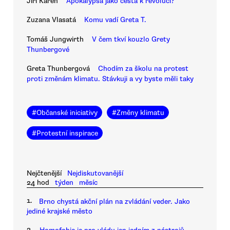
Jiří Karen
Apokalypsa jako cesta k revoluci?
Zuzana Vlasatá
Komu vadí Greta T.
Tomáš Jungwirth
V čem tkví kouzlo Grety
Thunbergové
Greta Thunbergová
Chodím za školu na protest
proti změnám klimatu. Stávkuji a vy byste měli taky
#
Občanské iniciativy
#
Změny klimatu
#
Protestní inspirace
Nejčtenější
Nejdiskutovanější
24 hod
týden
měsíc
1.
Brno chystá akční plán na zvládání veder. Jako
jediné krajské město
2.