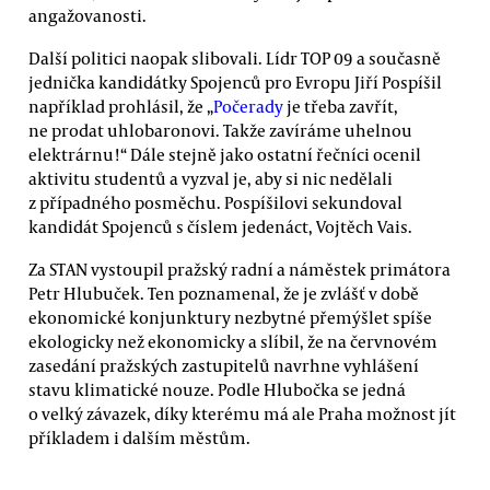
angažovanosti.
Další politici naopak slibovali. Lídr TOP 09 a současně
jednička kandidátky Spojenců pro Evropu Jiří Pospíšil
například prohlásil, že „
Počerady
je třeba zavřít,
ne prodat uhlobaronovi. Takže zavíráme uhelnou
elektrárnu!“ Dále stejně jako ostatní řečníci ocenil
aktivitu studentů a vyzval je, aby si nic nedělali
z případného posměchu. Pospíšilovi sekundoval
kandidát Spojenců s číslem jedenáct, Vojtěch Vais.
Za STAN vystoupil pražský radní a náměstek primátora
Petr Hlubuček. Ten poznamenal, že je zvlášť v době
ekonomické konjunktury nezbytné přemýšlet spíše
ekologicky než ekonomicky a slíbil, že na červnovém
zasedání pražských zastupitelů navrhne vyhlášení
stavu klimatické nouze. Podle Hlubočka se jedná
o velký závazek, díky kterému má ale Praha možnost jít
příkladem i dalším městům.