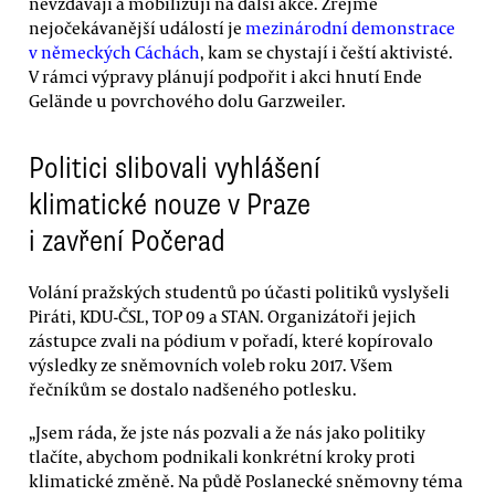
nevzdávají a mobilizují na další akce. Zřejmě
nejočekávanější událostí je
mezinárodní demonstrace
v německých Cáchách
, kam se chystají i čeští aktivisté.
V rámci výpravy plánují podpořit i akci hnutí Ende
Gelände u povrchového dolu Garzweiler.
Politici slibovali vyhlášení
klimatické nouze v Praze
i zavření Počerad
Volání pražských studentů po účasti politiků vyslyšeli
Piráti, KDU-ČSL, TOP 09 a STAN. Organizátoři jejich
zástupce zvali na pódium v pořadí, které kopírovalo
výsledky ze sněmovních voleb roku 2017. Všem
řečníkům se dostalo nadšeného potlesku.
„Jsem ráda, že jste nás pozvali a že nás jako politiky
tlačíte, abychom podnikali konkrétní kroky proti
klimatické změně. Na půdě Poslanecké sněmovny téma