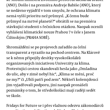
(ANO). Došlo i na premiéra Andreje Babiše (ANO), který
se nedávno vyjádřil v tom smyslu, že ochrana klimatu
nemá vyšší prioritu než průmysl. „K čemu bude
průmysl na mrtvé planetě?“ obrátili se na premiéra
stávkující studenti s řečnickou otázkou. Naopak ocenili
vyhlášení klimatické nouze Prahou 7 v čele s Janem
Čižinským (PRAHA SOBĚ).
Shromáždění se po projevech zařadilo za čelní
transparent a vyrazilo na pochod centrem. Na Klárově
se k němu připojily desítky vysokoškoláků
organizovaných iniciativou Univerzity za klima.
Protestující cestou skandovali hesla jako „Omladina
do ulic, aby v zimě nebyl hic“, „Klima se mění, proč
ne my?“ či „Uhlí patří pod zem“. Někteří kolemjdoucí
jim vyjadřovali podporu, jiní naopak pronášeli
poznámky o tom, že středoškoláci mají raději sedět
ve škole.
Fridays for Future se i přes vlažnou odezvu zákonodárců