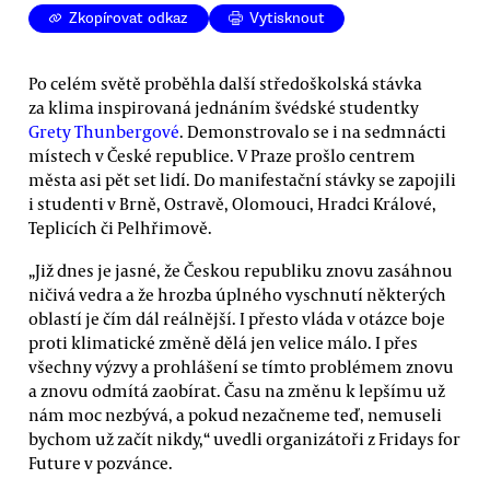
Zkopírovat odkaz
Vytisknout
Po celém světě proběhla další středoškolská stávka
za klima inspirovaná jednáním švédské studentky
Grety Thunbergové
. Demonstrovalo se i na sedmnácti
místech v České republice. V Praze prošlo centrem
města asi pět set lidí. Do manifestační stávky se zapojili
i studenti v Brně, Ostravě, Olomouci, Hradci Králové,
Teplicích či Pelhřimově.
„Již dnes je jasné, že Českou republiku znovu zasáhnou
ničivá vedra a že hrozba úplného vyschnutí některých
oblastí je čím dál reálnější. I přesto vláda v otázce boje
proti klimatické změně dělá jen velice málo. I přes
všechny výzvy a prohlášení se tímto problémem znovu
a znovu odmítá zaobírat. Času na změnu k lepšímu už
nám moc nezbývá, a pokud nezačneme teď, nemuseli
bychom už začít nikdy,“ uvedli organizátoři z Fridays for
Future v pozvánce.