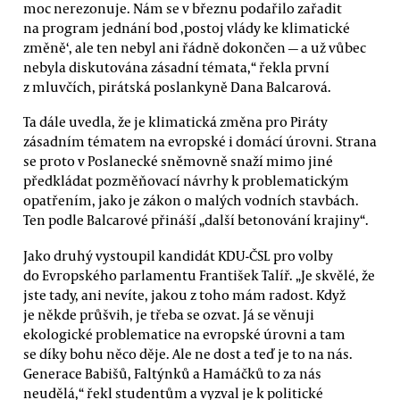
moc nerezonuje. Nám se v březnu podařilo zařadit
na program jednání bod ‚postoj vlády ke klimatické
změně‘, ale ten nebyl ani řádně dokončen — a už vůbec
nebyla diskutována zásadní témata,“ řekla první
z mluvčích, pirátská poslankyně Dana Balcarová.
Ta dále uvedla, že je klimatická změna pro Piráty
zásadním tématem na evropské i domácí úrovni. Strana
se proto v Poslanecké sněmovně snaží mimo jiné
předkládat pozměňovací návrhy k problematickým
opatřením, jako je zákon o malých vodních stavbách.
Ten podle Balcarové přináší „další betonování krajiny“.
Jako druhý vystoupil kandidát KDU-ČSL pro volby
do Evropského parlamentu František Talíř. „Je skvělé, že
jste tady, ani nevíte, jakou z toho mám radost. Když
je někde průšvih, je třeba se ozvat. Já se věnuji
ekologické problematice na evropské úrovni a tam
se díky bohu něco děje. Ale ne dost a teď je to na nás.
Generace Babišů, Faltýnků a Hamáčků to za nás
neudělá,“ řekl studentům a vyzval je k politické