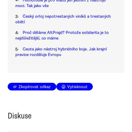
Homofobie je pro vládu jen jedním z nástrojů
moci. Tak jako vše
3.
Český orloj nepotrestaných viníků a trestaných
obětí
4.
Proč děláme AltPrajd? Protože solidarita je to
nejdůležitější, co máme
5.
Ceuta jako nástroj hybridního boje. Jak krajní
pravice rozděluje Evropu
Zkopírovat odkaz
Vytisknout
Diskuse