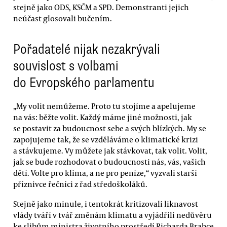
stejně jako ODS, KSČM a SPD. Demonstranti jejich
neúčast glosovali bučením.
Pořadatelé nijak nezakrývali
souvislost s volbami
do Evropského parlamentu
„My volit nemůžeme. Proto tu stojíme a apelujeme
na vás: běžte volit. Každý máme jiné možnosti, jak
se postavit za budoucnost sebe a svých blízkých. My se
zapojujeme tak, že se vzděláváme o klimatické krizi
a stávkujeme. Vy můžete jak stávkovat, tak volit. Volit,
jak se bude rozhodovat o budoucnosti nás, vás, vašich
dětí. Volte pro klima, a ne pro peníze,“ vyzvali starší
příznivce řečníci z řad středoškoláků.
Stejně jako minule, i tentokrát kritizovali liknavost
vlády tváří v tvář změnám klimatu a vyjádřili nedůvěru
ke slibům ministra životního prostředí Richarda Brabce