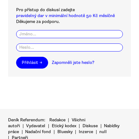
Pro přístup do diskusí zadejte
pravidelný dar v minimální hodnotě 50 Kč měsíčně
Děkujeme za podporu.
Přihlásit →
Zapomněli jste heslo?
Deník Referendum:
Redakce
|
Všichni
autoři
|
Vydavatel
|
Etický kodex
|
Diskuse
|
Nabídky
práce
|
Nadační fond
|
Bluesky
|
Inzerce
|
null
|
Partneři