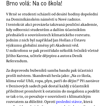
Brno volá: Na co škola!
V Brně se studenti scházeli od desáté hodiny dopolední
na Dominikánském náměstí u Nové radnice.
I tentokrát akci provázela takzvaná pouliční akademie,
kdy odborníci studentům a dalším účastníkům
přednášeli o souvislostech klimatického rozvratu.
Jedním z nich byl například Jan Hollan z Ústavu
výzkumu globální změny při Akademii věd.
U mikrofonu se pak prostřídalo několik řečníků včetně
Jiřího Karena, učitele dějepisu a autora Deník
Referendum.
Za doprovodu bubeníků samba bandu pak účastníci
prošli městem. Skandovali hesla jako: „Na co škola,
klima volá! Uhlí, ropa, plyn, patří do dějin!“ Při zastávce
v Denisových sadech pak dostal každý z účastníků
příležitost promluvit k ostatním do megafonu a podělit
se tak o to, co považuje v souvislosti s klimatickým
rozvratem za důležité. Oproti
poslední stávce
, která