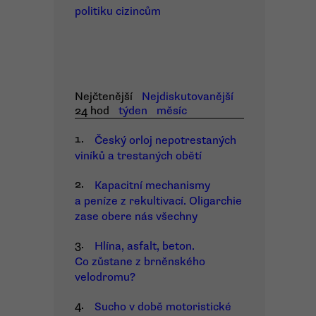
politiku cizincům
Nejčtenější
Nejdiskutovanější
24 hod
týden
měsíc
1.
Český orloj nepotrestaných
viníků a trestaných obětí
2.
Kapacitní mechanismy
a peníze z rekultivací. Oligarchie
zase obere nás všechny
3.
Hlína, asfalt, beton.
Co zůstane z brněnského
velodromu?
4.
Sucho v době motoristické