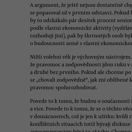
A argument, že ještě nejsou dostatečně chyt
se popasoval už v prvním odstavci. Pokud b
by to odskákalo pár desítek procent senior
podle vlastní ekonomické aktivity (vydělává
rozhodují jiní), pak by škrtnutých osob by
o budoucnosti země s vlastní ekonomickou
Nižší volební věk je výchovným nástrojem. 
že pravomoc a zodpovědnosti jdou ruku v 
a druhé bez prvního. Pokud ale chceme po
se „chovali zodpovědně“, jak zní oblíbené k
pravomoc spolurozhodovat.
Povede to k tomu, že budou o současnosti
a více. Povede to k tomu, že se o těchto věc
v domácnostech, což je jen k užitku: kvůli
konfliktních situacích totiž bývají diskuse 
autocenzurovány, bývá to až tabu. Chceme-l