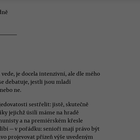
dně
vede, je docela intenzivní, ale dle mého
e debatuje, jestli jsou mladí
 nebo ne.
dovatosti sestřelit: jistě, skutečně
díky jejichž úsilí máme na hradě
unisty a na premiérském křesle
elíbí — v pořádku: senioři mají právo být
rávo projevovat přízeň výše uvedeným