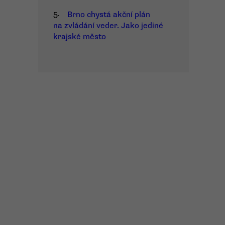
5.
Brno chystá akční plán
na zvládání veder. Jako jediné
krajské město