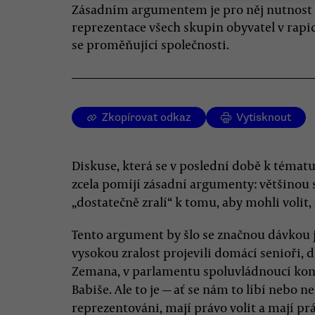
Zásadním argumentem je pro něj nutnost
reprezentace všech skupin obyvatel v rapi
se proměňující společnosti.
Zkopírovat odkaz
Vytisknout
Diskuse, která se v poslední době k tématu 
zcela pomíjí zásadní argumenty: většinou s
„dostatečně zralí“ k tomu, aby mohli volit,
Tento argument by šlo se značnou dávkou je
vysokou zralost projevili domácí senioři, 
Zemana, v parlamentu spoluvládnoucí kom
Babiše. Ale to je — ať se nám to líbí nebo n
reprezentováni, mají právo volit a mají p