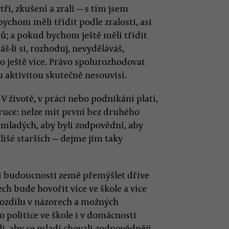
ří, zkušení a zralí — s tím jsem
ychom měli třídit podle zralosti, asi
ů; a pokud bychom ještě měli třídit
š-li si, rozhoduj, nevyděláváš,
lo ještě více. Právo spolurozhodovat
 aktivitou skutečně nesouvisí.
V životě, v práci nebo podnikání platí,
ruce: nelze mít první bez druhého
 mladých, aby byli zodpovědní, aby
lišé starších — dejme jim taky
 i budoucnosti země přemýšlet dříve
ech bude hovořit více ve škole a více
 rozdílu v názorech a možných
o politice ve škole i v domácnosti
i, aby se mladí chovali zodpovědněji,