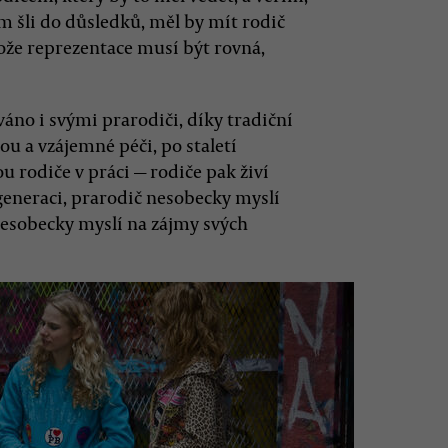
om šli do důsledků, měl by mít rodič
tože reprezentace musí být rovná,
ováno i svými prarodiči, díky tradiční
u a vzájemné péči, po staletí
ou rodiče v práci — rodiče pak živí
generaci, prarodič nesobecky myslí
nesobecky myslí na zájmy svých