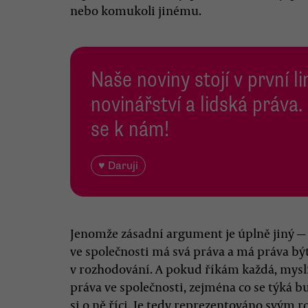
nebo komukoli jinému.
Naše noviny stojí v první l
novinářství a lidská práva.
se k nám!
♥ Daruji
Jenomže zásadní argument je úplně jiný — j
ve společnosti má svá práva a má práva bý
v rozhodování. A pokud říkám každá, mysl
práva ve společnosti, zejména co se týká b
si o ně říci. Je tedy reprezentováno svým r