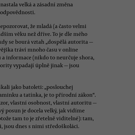
 nastala velká a zásadní změna
zodpovědnosti.
 nepozorovat, že mladá (a často velmi
adším věku než dříve. To je dle mého
y se bourá vztah „dospělá autorita —
ívějška tráví mnoho času v online
u a informace (nikdo to neurčuje shora,
ority vypadají úplně jinak — jsou
kali jako batoleti: „poslouchej
minku a tatínka, je to přírodní zákon“.
ázor, vlastní osobnost, vlastní autoritu —
vý posun je docela velký, jak vidíme
ože tam to je zřetelně viditelné): tam,
, jsou dnes s nimi středoškoláci.