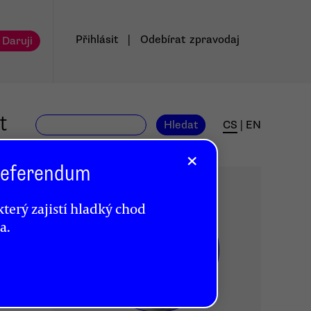
Přihlásit
|
Odebírat
zpravodaj
 Daruji
t
Hledat
CS
|
EN
×
 Referendum
terý zajistí hladký chod
a.