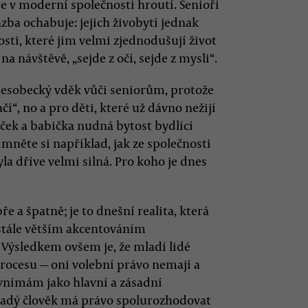
e v moderní společnosti hroutí. Senioři
azba ochabuje: jejich živobytí jednak
osti, které jim velmi zjednodušují život
a návštěvě, „sejde z očí, sejde z mysli“.
 nesobecký vděk vůči seniorům, protože
čí“, no a pro děti, které už dávno nežijí
eček a babička nudná bytost bydlící
mněte si například, jak ze společnosti
la dříve velmi silná. Pro koho je dnes
bře a špatně; je to dnešní realita, která
 stále větším akcentováním
Výsledkem ovšem je, že mladí lidé
ocesu — oni volební právo nemají a
o vnímám jako hlavní a zásadní
ladý člověk má právo spolurozhodovat