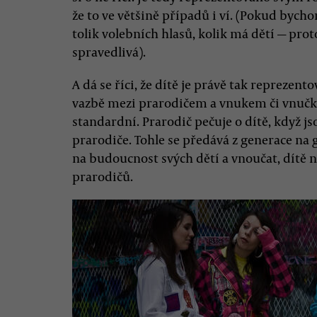
že to ve většině případů i ví. (Pokud bych
tolik volebních hlasů, kolik má dětí — pro
spravedlivá).
A dá se říci, že dítě je právě tak reprezent
vazbě mezi prarodičem a vnukem či vnučko
standardní. Prarodič pečuje o dítě, když js
prarodiče. Tohle se předává z generace na 
na budoucnost svých dětí a vnoučat, dítě 
prarodičů.