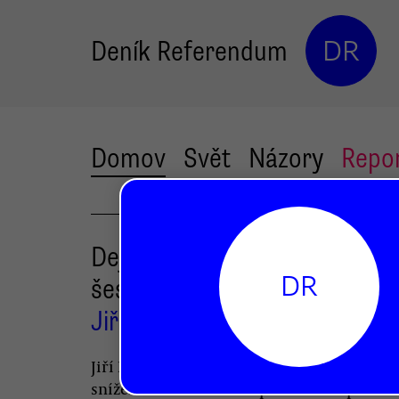
Deník Referendum
DR
Domov
Svět
Názory
Repo
Dejme volební právo
DR
šestnáctiletým
Jiří Hlavenka
Jiří Hlavenka předkládá důvody, které hov
snížení věkové hranice pro volební právo.