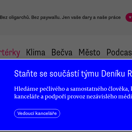
Bez oligarchů. Bez paywallu.
Jen vaše dary a naše práce
♥
rtérky
Klima
Bečva
Město
Podcas
Staňte se součástí týmu Deníku
Hledáme pečlivého a samostatného člověka, k
kanceláře a podpoří provoz nezávislého médi
Vedoucí kanceláře
oří pro