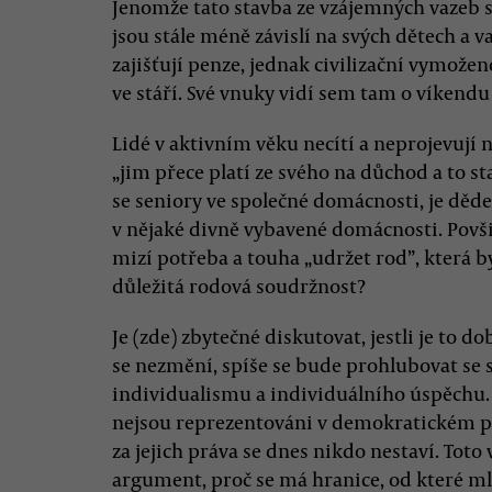
Jenomže tato stavba ze vzájemných vazeb s
jsou stále méně závislí na svých dětech a v
zajišťují penze, jednak civilizační vymožen
ve stáří. Své vnuky vidí sem tam o víkendu n
Lidé v aktivním věku necítí a neprojevují
„jim přece platí ze svého na důchod a to sta
se seniory ve společné domácnosti, je děd
v nějaké divně vybavené domácnosti. Povši
mizí potřeba a touha „udržet rod”, která by
důležitá rodová soudržnost?
Je (zde) zbytečné diskutovat, jestli je to do
se nezmění, spíše se bude prohlubovat se
individualismu a individuálního úspěchu. 
nejsou reprezentováni v demokratickém pr
za jejich práva se dnes nikdo nestaví. Tot
argument, proč se má hranice, od které m