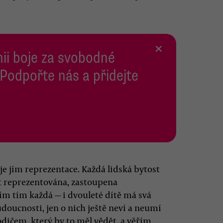
×
inii boje za svobodné
 Podpořte nás a přidejte
e jím reprezentace. Každá lidská bytost
t reprezentována, zastoupena
ím tím každá — i dvouleté dítě má svá
udoucnosti, jen o nich ještě neví a neumí
odičem, který by to měl vědět, a věřím,