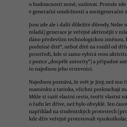
o budoucnosti země, snižovat. Protože zde
v generační soudržnosti a mezigenerační 
Jsou zde ale i další důležité důvody. Nelze
mladá) generace je veřejně aktivnější v ml
dáno především technologickou změnou, kd
poslušné dítě“, neboť dítě na rozdíl od dř
prostředí, kde si samo vybírá svou aktivit
z pozice „dospělé autority“) a případné aut
to najednou jeho vrstevníci.
Najednou poznává, že svět je jiný, než mu ří
maminku a tatínka, všichni poslouchají ma
Může si razit vlastní cestu, tvořit vlastní n
o řadu let dříve, než bylo obvyklé. Ten časo
například na studentských protestech (prot
kde dřív veřejně protestovali vysokoškoláci