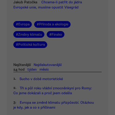
Jakub Patočka
Chceme-li patřit do jádra
Evropské unie, musíme opustit Visegrád
#
Evropa
#
Příroda a ekologie
#
Změny klimatu
#
Finsko
#
Politická kultura
Nejčtenější
Nejdiskutovanější
24 hod
týden
měsíc
1.
Sucho v době motoristické
2.
Tři a půl roku vládní zmocněnkyní pro Romy:
Co jsme dokázali a proč jsem odešla
3.
Evropa se změně klimatu přizpůsobí. Otázkou
je kdy, jak a co s příčinami