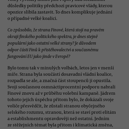
důsledky politiky předchozí pravicové vlády, kterou
opozice slíbila zastavit. To dnes komplikuje jednání
o případné velké koalici.
Co způsobilo, že strana Finové, která stojí na pravém
okraji finského politického spektra, je dnes stejně
populární jako ostatní velké strany? Je důvodem
odpor části Finů k přistěhovalectví a současnému
fungování EU jako jinde v Evropě?
Bylo tomu tak v minulých volbách, letos jen v menší
míře. Strana byla součástí dosavadní vládní koalice,
rozpadla se ale, a značná část stoupenců ji opustila.
Svoji současnou osmnáctiprocentní podporu nabrali
Finové znovu až v průběhu volební kampaně. Jádrem
tohoto jejich úspěchu přitom bylo, že dokázali svoje
voliče přesvědčit, že zůstali stranou obyčejného
selského rozumu, stranou, která se staví proti elitám
a establishmentu opravdověji než ostatní. Jedním
ze stěžejních témat byla přitom i klimatická změna,