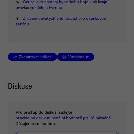
4.
Ceuta jako nástroj hybridního boje. Jak krajní
pravice rozděluje Evropu
5.
Zrušení devátých tříd: nápad pro okurkovou
sezónu
Zkopírovat odkaz
Vytisknout
Diskuse
Pro přístup do diskusí zadejte
pravidelný dar v minimální hodnotě 50 Kč měsíčně
Děkujeme za podporu.