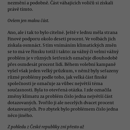
nezmění a podobně. Část váhajících voličů si získali
právě tímto.
Ovšem jen malou část.
Ano, ale i tak to bylo citelné. Ještě v lednu měla strana
Finové podporu okolo deseti procent. Ve volbách jich
získala osmnáct. S tím vnímáním klimatických změn
se to má ve Finsku totiž i takto: za vážný či velmi vážný
problém je v různých šetřeních označuje dlouhodobě
přes osmdesát procent lidí. Během volební kampaně
vyšel však jeden velký průzkum, v němž byly seřazeny
různé problémy podle toho, jak velká část finské
společnosti je označuje za vůbec největší téma
současnosti. Byla to otevřená otázka. I zde označila
změny klimatu za problém číslo jedna největší část
dotazovaných. Tvořilo ji ale necelých dvacet procent
dotazovaných. Pro zbytek bylo problémem číslo jedna
něco jiného.
Z pohledu z České republiky zní přesto až