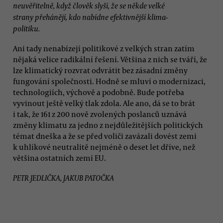
neuvěřitelně, když člověk slyší, že se někde velké
strany přehánějí, kdo nabídne efektivnější klima-
politiku.
Ani tady nenabízejí politikové z velkých stran zatím
nějaká velice radikální řešení. Většina z nich se tváří, že
lze klimatický rozvrat odvrátit bez zásadní změny
fungování společnosti. Hodně se mluví o modernizaci,
technologiích, výchově a podobně. Bude potřeba
vyvinout ještě velký tlak zdola. Ale ano, dá se to brát
i tak, že 161 z 200 nově zvolených poslanců uznává
změny klimatu za jedno z nejdůležitějších politických
témat dneška a že se před voliči zavázali dovést zemi
k uhlíkové neutralitě nejméně o deset let dříve, než
většina ostatních zemí EU.
PETR JEDLIČKA, JAKUB PATOČKA