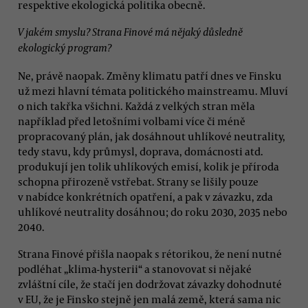
respektive ekologická politika obecně.
V jakém smyslu? Strana Finové má nějaký důsledně
ekologický program?
Ne, právě naopak. Změny klimatu patří dnes ve Finsku
už mezi hlavní témata politického mainstreamu. Mluví
o nich takřka všichni. Každá z velkých stran měla
například před letošními volbami více či méně
propracovaný plán, jak dosáhnout uhlíkové neutrality,
tedy stavu, kdy průmysl, doprava, domácnosti atd.
produkují jen tolik uhlíkových emisí, kolik je příroda
schopna přirozeně vstřebat. Strany se lišily pouze
v nabídce konkrétních opatření, a pak v závazku, zda
uhlíkové neutrality dosáhnou; do roku 2030, 2035 nebo
2040.
Strana Finové přišla naopak s rétorikou, že není nutné
podléhat „klima-hysterii“ a stanovovat si nějaké
zvláštní cíle, že stačí jen dodržovat závazky dohodnuté
v EU, že je Finsko stejně jen malá země, která sama nic