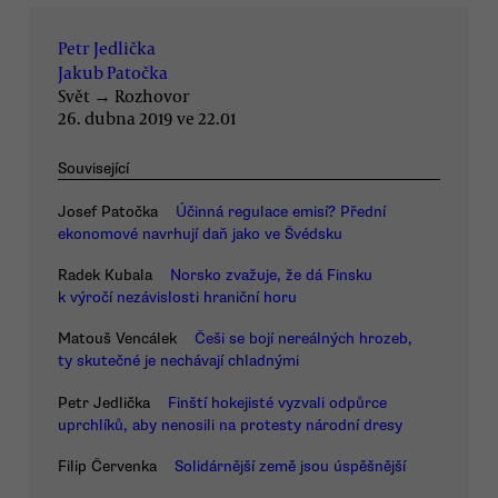
Petr Jedlička
Jakub Patočka
Svět
→
Rozhovor
26. dubna 2019 ve 22.01
Související
Josef Patočka
Účinná regulace emisí? Přední
ekonomové navrhují daň jako ve Švédsku
Radek Kubala
Norsko zvažuje, že dá Finsku
k výročí nezávislosti hraniční horu
Matouš Vencálek
Češi se bojí nereálných hrozeb,
ty skutečné je nechávají chladnými
Petr Jedlička
Finští hokejisté vyzvali odpůrce
uprchlíků, aby nenosili na protesty národní dresy
Filip Červenka
Solidárnější země jsou úspěšnější