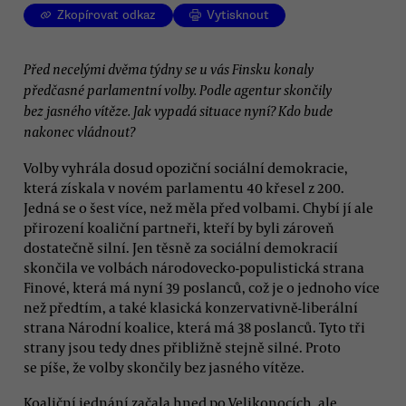
Zkopírovat odkaz
Vytisknout
Před necelými dvěma týdny se u vás Finsku konaly
předčasné parlamentní volby. Podle agentur skončily
bez jasného vítěze. Jak vypadá situace nyní? Kdo bude
nakonec vládnout?
Volby vyhrála dosud opoziční sociální demokracie,
která získala v novém parlamentu 40 křesel z 200.
Jedná se o šest více, než měla před volbami. Chybí jí ale
přirození koaliční partneři, kteří by byli zároveň
dostatečně silní. Jen těsně za sociální demokracií
skončila ve volbách národovecko-populistická strana
Finové, která má nyní 39 poslanců, což je o jednoho více
než předtím, a také klasická konzervativně-liberální
strana Národní koalice, která má 38 poslanců. Tyto tři
strany jsou tedy dnes přibližně stejně silné. Proto
se píše, že volby skončily bez jasného vítěze.
Koaliční jednání začala hned po Velikonocích, ale