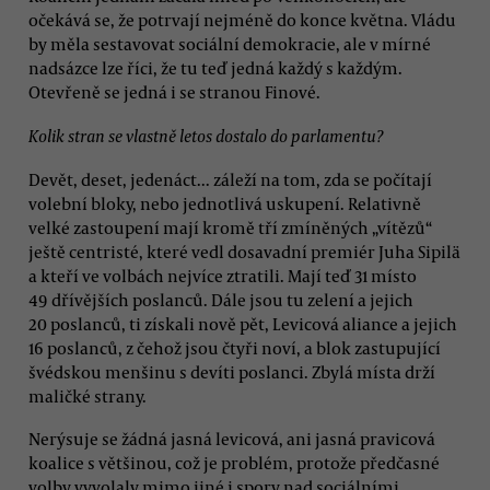
očekává se, že potrvají nejméně do konce května. Vládu
by měla sestavovat sociální demokracie, ale v mírné
nadsázce lze říci, že tu teď jedná každý s každým.
Otevřeně se jedná i se stranou Finové.
Kolik stran se vlastně letos dostalo do parlamentu?
Devět, deset, jedenáct... záleží na tom, zda se počítají
volební bloky, nebo jednotlivá uskupení. Relativně
velké zastoupení mají kromě tří zmíněných „vítězů“
ještě centristé, které vedl dosavadní premiér Juha Sipilä
a kteří ve volbách nejvíce ztratili. Mají teď 31 místo
49 dřívějších poslanců. Dále jsou tu zelení a jejich
20 poslanců, ti získali nově pět, Levicová aliance a jejich
16 poslanců, z čehož jsou čtyři noví, a blok zastupující
švédskou menšinu s devíti poslanci. Zbylá místa drží
maličké strany.
Nerýsuje se žádná jasná levicová, ani jasná pravicová
koalice s většinou, což je problém, protože předčasné
volby vyvolaly mimo jiné i spory nad sociálními