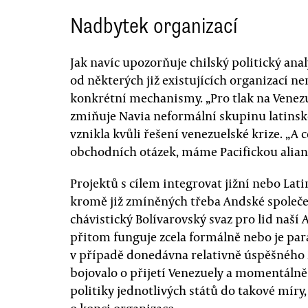
Nadbytek organizací
Jak navíc upozorňuje chilský politický anal
od některých již existujících organizací n
konkrétní mechanismy. „Pro tlak na Venezu
zmiňuje Navia neformální skupinu latinsk
vznikla kvůli řešení venezuelské krize. „A c
obchodních otázek, máme Pacifickou alianc
Projektů s cílem integrovat jižní nebo La
kromě již zmíněných třeba Andské společens
chávistický Bolívarovský svaz pro lid naší 
přitom funguje zcela formálně nebo je par
v případě donedávna relativně úspěšného M
bojovalo o přijetí Venezuely a momentálně 
politiky jednotlivých států do takové míry,