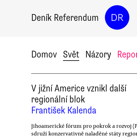
Deník Referendum
DR
Domov
Svět
Názory
Repo
V jižní Americe vznikl další
regionální blok
František Kalenda
Jihoamerické fórum pro pokrok a rozvoj (P
sdruží konzervativně naladěné státy regio