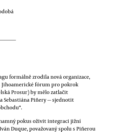
podobá
agu formálně zrodila nová organizace,
iky. Jihoamerické fórum pro pokrok
lská Prosur) by mělo zatlačit
a Sebastiána Piñery — sjednotit
obchodu“.
znamný pokus oživit integraci jižní
 Iván Duque, považovaný spolu s Piñerou