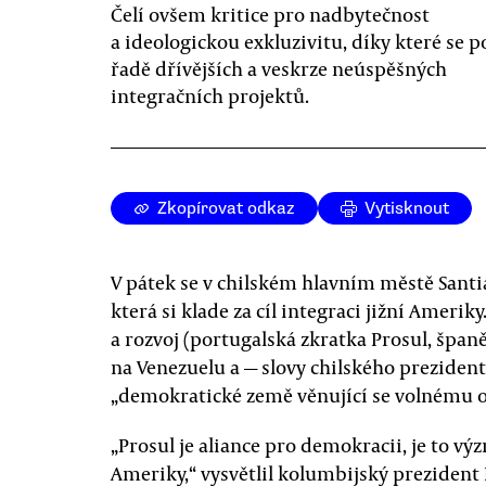
Čelí ovšem kritice pro nadbytečnost
a ideologickou exkluzivitu, díky které se 
řadě dřívějších a veskrze neúspěšných
integračních projektů.
Zkopírovat odkaz
Vytisknout
V pátek se v chilském hlavním městě Santi
která si klade za cíl integraci jižní Amer
a rozvoj (portugalská zkratka Prosul, španě
na Venezuelu a — slovy chilského prezident
„demokratické země věnující se volnému 
„Prosul je aliance pro demokracii, je to vý
Ameriky,“ vysvětlil kolumbijský prezident