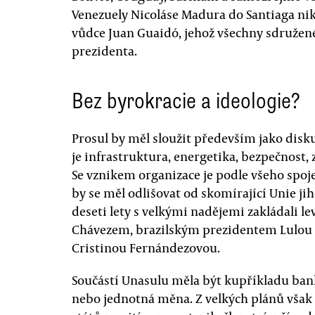
Venezuely Nicoláse Madura do Santiaga nik
vůdce Juan Guaidó, jehož všechny sdružené
prezidenta.
Bez byrokracie a ideologie?
Prosul by měl sloužit především jako disk
je infrastruktura, energetika, bezpečnost,
Se vznikem organizace je podle všeho spoj
by se měl odlišovat od skomírající Unie ji
deseti lety s velkými nadějemi zakládali l
Chávezem, brazilským prezidentem Lulou 
Cristinou Fernándezovou.
Součástí Unasulu měla být kupříkladu ban
nebo jednotná měna. Z velkých plánů však 