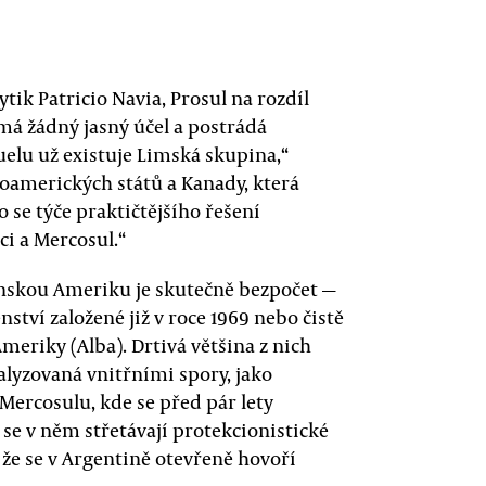
ytik Patricio Navia, Prosul na rozdíl
emá žádný jasný účel a postrádá
elu už existuje Limská skupina,“
oamerických států a Kanady, která
o se týče praktičtějšího řešení
i a Mercosul.“
tinskou Ameriku je skutečně bezpočet —
tví založené již v roce 1969 nebo čistě
Ameriky (Alba). Drtivá většina z nich
alyzovaná vnitřními spory, jako
ercosulu, kde se před pár lety
se v něm střetávají protekcionistické
 že se v Argentině otevřeně hovoří