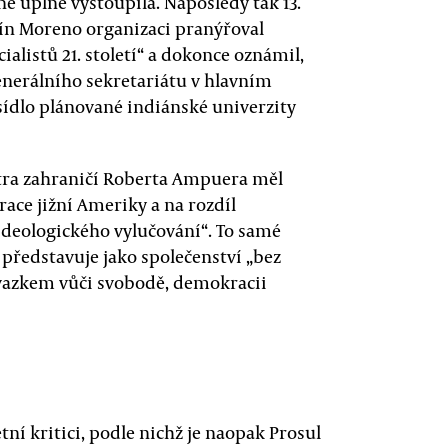
ně úplně vystoupila. Naposledy tak 13.
nín Moreno organizaci pranýřoval
alistů 21. století“ a dokonce oznámil,
enerálního sekretariátu v hlavním
 sídlo plánované indiánské univerzity
stra zahraničí Roberta Ampuera měl
race jižní Ameriky a na rozdíl
 ideologického vylučování“. To samé
k představuje jako společenství „bez
ávazkem vůči svobodě, demokracii
ní kritici, podle nichž je naopak Prosul