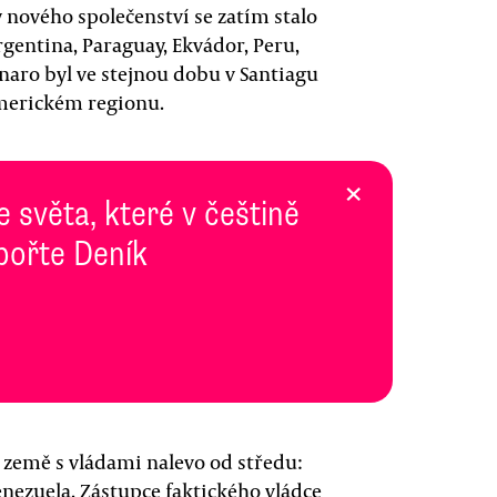
y nového společenství se zatím stalo
gentina, Paraguay, Ekvádor, Peru,
sonaro byl ve stejnou dobu v Santiagu
americkém regionu.
×
e světa, které v češtině
pořte Deník
í země s vládami nalevo od středu:
nezuela. Zástupce faktického vládce