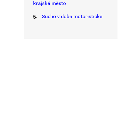
krajské město
5.
Sucho v době motoristické