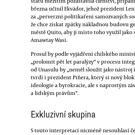
států mezitím pozastavila členství, případ
března učinil Ekvádor, jehož prezident Le
za „perverzní politikaření samozvaných soci
že chce získat zpátky nákladnou budovu g
městě Quito, aby ji místo toho využil jako
Amawtay Wasi.
Prosul by podle vyjádření chilského mini
„prolomit pět let paralýzy“ v procesu integ
od Unasulu by „neměl sloužit jako nástroj
tvrdí i prezident Piñera, který si nový blo
ideologie a byrokracie, ale s naprostým z
a lidským právům“.
Exkluzivní skupina
S touto interpretací nicméně nesouhlasí čet