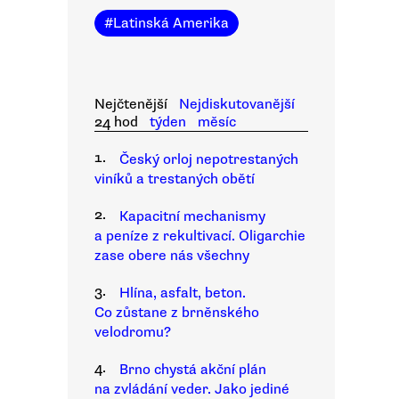
#
Latinská Amerika
Nejčtenější
Nejdiskutovanější
24 hod
týden
měsíc
1.
Český orloj nepotrestaných
viníků a trestaných obětí
2.
Kapacitní mechanismy
a peníze z rekultivací. Oligarchie
zase obere nás všechny
3.
Hlína, asfalt, beton.
Co zůstane z brněnského
velodromu?
4.
Brno chystá akční plán
na zvládání veder. Jako jediné