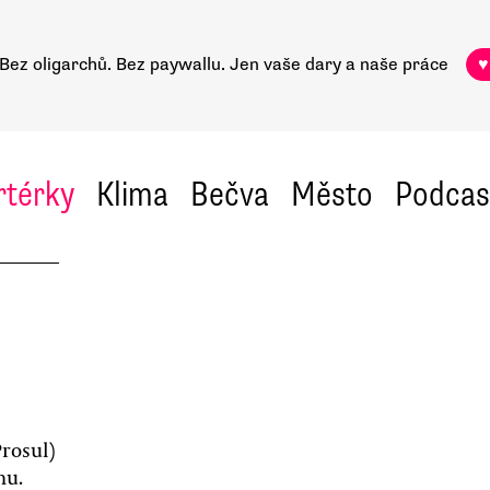
Bez oligarchů. Bez paywallu.
Jen vaše dary a naše práce
♥
rtérky
Klima
Bečva
Město
Podcas
rosul)
nu.