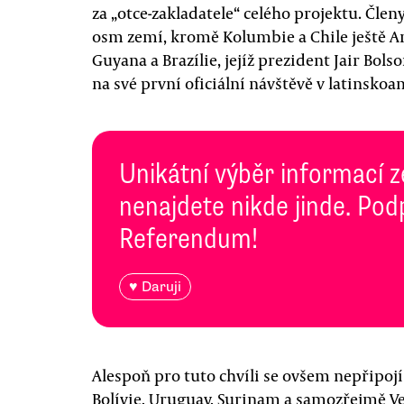
za „otce-zakladatele“ celého projektu. Člen
osm zemí, kromě Kolumbie a Chile ještě Ar
Guyana a Brazílie, jejíž prezident Jair Bol
na své první oficiální návštěvě v latinsko
Unikátní výběr informací z
nenajdete nikde jinde. Pod
Referendum!
♥ Daruji
Alespoň pro tuto chvíli se ovšem nepřipoj
Bolívie, Uruguay, Surinam a samozřejmě Ve