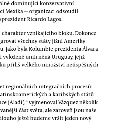
lně dominující konzervativní
nci Mexika — organizaci odsoudil
xprezident Ricardo Lagos.
í charakter vznikajícího bloku. Dokonce
egrovat všechny státy jižní Ameriky
u, jako byla Kolumbie prezidenta Álvara
i vyloženě umírněná Uruguay, jejíž
tiku příliš velkého množství neúspěšných
et regionálních integračních procesů:
 latinskoamerických a karibských států
ace (Aladi),“ vyjmenoval Vázquez několik
anější část světa, ale zároveň jsou naše
 dlouho ještě budeme vršit jeden nový