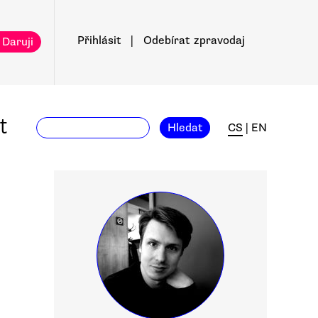
Přihlásit
|
Odebírat
zpravodaj
 Daruji
t
Hledat
CS
|
EN