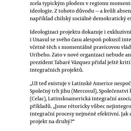
zcela typickým plodem v regionu momentá
ideologie. Z tohoto důvodu — a kvůli abse
například chilský sociálně demokratický e
Ideologizaci projektu dokazuje i exkluzivn
i Unasul se svého času alespoň pokusil int
včetně těch s momentálně pravicovou vlád
Uribeho. Zato v nové organizaci nebude an
prezident Tabaré Vázquez přidal ještě kri
integračních projektů.
„Už teď existuje v Latinské Americe nespoč
Společný trh jihu (Mercosul), Společenství
(Celac), Latinskoamerická integrační asoci
příkladů. „Jsme rétoricky vůbec nejintegrov
integrační procesy nejméně efektivní. Jak
projekt na druhý?“