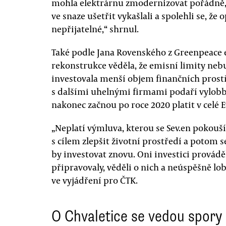
mohla elektrárnu zmodernizovat pořádně, a
ve snaze ušetřit vykašlali a spolehli se, že
nepřijatelné,“ shrnul.
Také podle Jana Rovenského z Greenpeace e
rekonstrukce věděla, že emisní limity neb
investovala menší objem finančních prostře
s dalšími uhelnými firmami podaří vylobbov
nakonec začnou po roce 2020 platit v celé 
„Neplatí výmluva, kterou se Sev.en pokouší 
s cílem zlepšit životní prostředí a potom 
by investovat znovu. Oni investici prováděl
připravovaly, věděli o nich a neúspěšně lo
ve vyjádření pro ČTK.
O Chvaletice se vedou spory