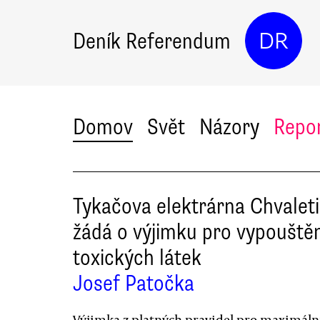
Deník Referendum
DR
Domov
Svět
Názory
Repo
Tykačova elektrárna Chvalet
žádá o výjimku pro vypouštěn
toxických látek
Josef Patočka
Výjimka z platných pravidel pro maximáln