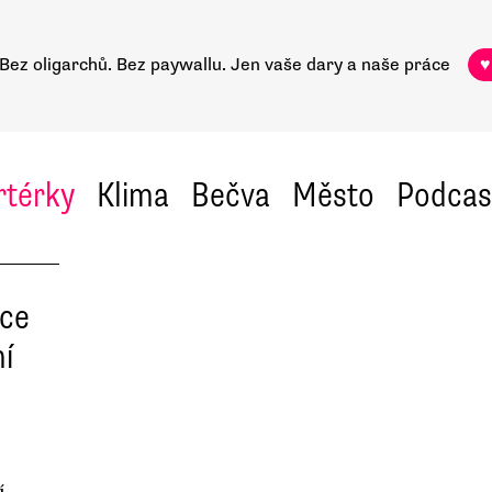
Bez oligarchů. Bez paywallu.
Jen vaše dary a naše práce
♥
rtérky
Klima
Bečva
Město
Podcas
ice
í
í