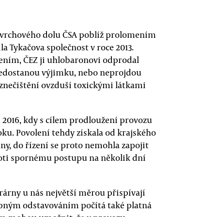
 povrchového dolu ČSA poblíž prolomením
a Tykačova společnost v roce 2013.
řením, ČEZ ji uhlobaronovi odprodal
 nedostanou výjimku, nebo neprojdou
 znečištění ovzduší toxickými látkami
 2016, kdy s cílem prodloužení provozu
loku. Povolení tehdy získala od krajského
y, do řízení se proto nemohla zapojit
roti spornému postupu na několik dní
rárny u nás největší měrou přispívají
upným odstavováním počítá také platná