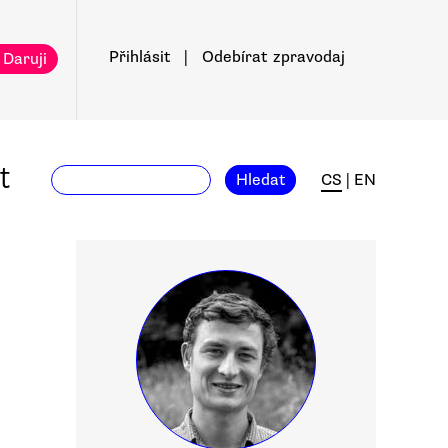
Přihlásit
|
Odebírat
zpravodaj
 Daruji
t
Hledat
CS
|
EN