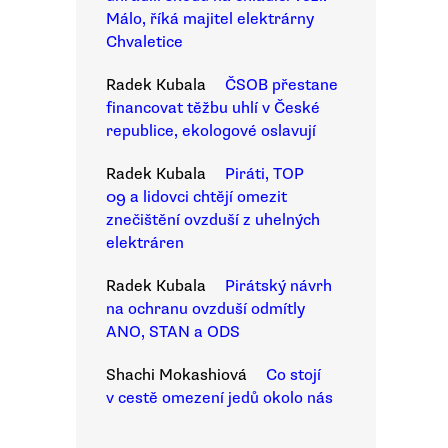
Málo, říká majitel elektrárny
Chvaletice
Radek Kubala
ČSOB přestane
financovat těžbu uhlí v České
republice, ekologové oslavují
Radek Kubala
Piráti, TOP
09 a lidovci chtějí omezit
znečištění ovzduší z uhelných
elektráren
Radek Kubala
Pirátský návrh
na ochranu ovzduší odmítly
ANO, STAN a ODS
Shachi Mokashiová
Co stojí
v cestě omezení jedů okolo nás