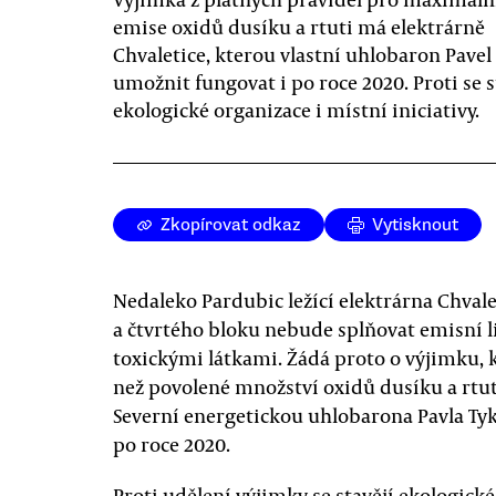
emise oxidů dusíku a rtuti má elektrárně
Chvaletice, kterou vlastní uhlobaron Pavel 
umožnit fungovat i po roce 2020. Proti se s
ekologické organizace i místní iniciativy.
Zkopírovat odkaz
Vytisknout
Nedaleko Pardubic ležící elektrárna Chvale
a čtvrtého bloku nebude splňovat emisní l
toxickými látkami. Žádá proto o výjimku, 
než povolené množství oxidů dusíku a rtuti
Severní energetickou uhlobarona Pavla Tyka
po roce 2020.
Proti udělení výjimky se stavějí ekologické