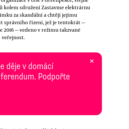
nů kolem sdružení Zastavme elektrárnu
jimku za skandální a chtějí jejímu
t správního řízení, jež je tentokrát —
ce 2016 — vedeno v režimu takzvané
 veřejnost.
×
se děje v domácí
 Referendum. Podpořte