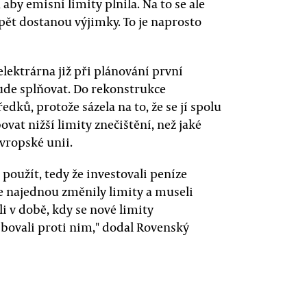
by emisní limity plnila. Na to se ale
 opět dostanou výjimky. To je naprosto
lektrárna již při plánování první
ude splňovat. Do rekonstrukce
dků, protože sázela na to, že se jí spolu
at nižší limity znečištění, než jaké
Evropské unii.
použít, tedy že investovali peníze
se najednou změnily limity a museli
i v době, kdy se nové limity
bbovali proti nim," dodal Rovenský