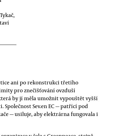
Tykač,
taví
tice ani po rekonstrukci třetího
imity pro znečišťování ovzduší
která by jí měla umožnit vypouštět vyšší
. Společnost Sev.en EC — patřící pod
če — usiluje, aby elektrárna fungovala i
 organizace v čele s Greenpeace, stejně