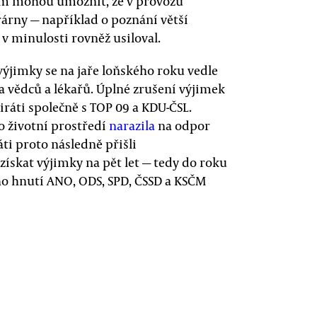
em mohou umožnit, že v provozu
trárny — například o poznání větší
 v minulosti rovněž usiloval.
výjimky se na jaře loňského roku vedle
a vědců a lékařů. Úplné zrušení výjimek
iráti společně s TOP 09 a KDU-ČSL.
 životní prostředí
narazila
na odpor
ti proto následně přišli
skat výjimky na pět let — tedy do roku
kého hnutí ANO, ODS, SPD, ČSSD a KSČM