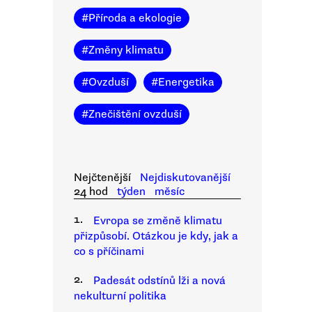
#
Příroda a ekologie
#
Změny klimatu
#
Ovzduší
#
Energetika
#
Znečištění ovzduší
Nejčtenější
Nejdiskutovanější
24 hod
týden
měsíc
1.
Evropa se změně klimatu
přizpůsobí. Otázkou je kdy, jak a
co s příčinami
2.
Padesát odstínů lži a nová
nekulturní politika