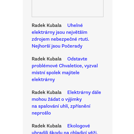
Radek Kubala
Uhelné
elektrárny jsou největším
zdrojem nebezpečné rtuti.
Nejhorší jsou Počerady
Radek Kubala
Odstavte
problémové Chvaletice, vyzval
místní spolek majitele
elektrárny
Radek Kubala
Elektrárny dále
mohou žádat o výjimky
na spalování uhlí, zpřísnění
neprošlo
Radek Kubala
Ekologové
uhradili škodu na chladicí věži.