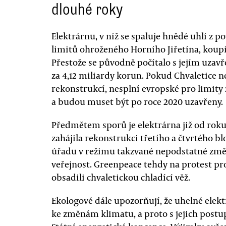
dlouhé roky
Elektrárnu, v níž se spaluje hnědé uhlí z
limitů ohroženého Horního Jiřetína, koupil
Přestože se původně počítalo s jejím uzav
za 4,12 miliardy korun. Pokud Chvaletice
rekonstrukcí, nesplní evropské pro limity
a budou muset být po roce 2020 uzavřeny.
Předmětem sporů je elektrárna již od roku
zahájila rekonstrukci třetího a čtvrtého b
úřadu v režimu takzvané nepodstatné změn
veřejnost. Greenpeace tehdy na protest p
obsadili chvaletickou chladící věž.
Ekologové dále upozorňují, že uhelné elekt
ke změnám klimatu, a proto s jejich post