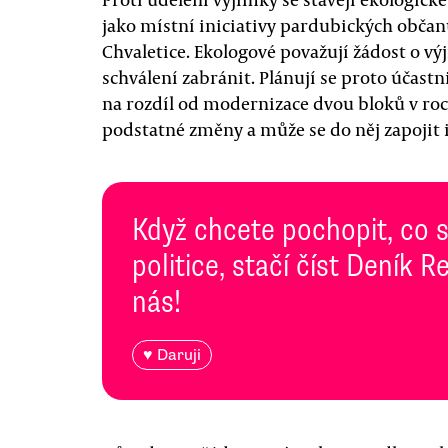
jako místní iniciativy pardubických obča
Chvaletice. Ekologové považují žádost o vý
schválení zabránit. Plánují se proto účastni
na rozdíl od modernizace dvou bloků v ro
podstatné změny a může se do něj zapojit i
Když chcete pochopit, co 
politice, stačí číst Deník
nás!
♥ Daruji