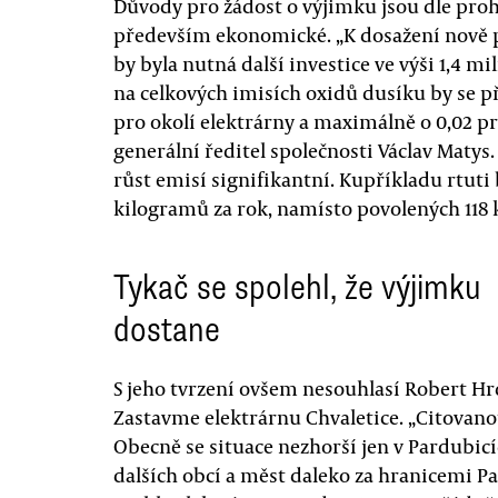
Důvody pro žádost o výjimku jsou dle proh
především ekonomické. „K dosažení nově 
by byla nutná další investice ve výši 1,4 mi
na celkových imisích oxidů dusíku by se p
pro okolí elektrárny a maximálně o 0,02 p
generální ředitel společnosti Václav Matys
růst emisí signifikantní. Kupříkladu rtuti
kilogramů za rok, namísto povolených 118
Tykač se spolehl, že výjimku
dostane
S jeho tvrzení ovšem nesouhlasí Robert H
Zastavme elektrárnu Chvaletice. „Citovanou
Obecně se situace nezhorší jen v Pardubicíc
dalších obcí a měst daleko za hranicemi P