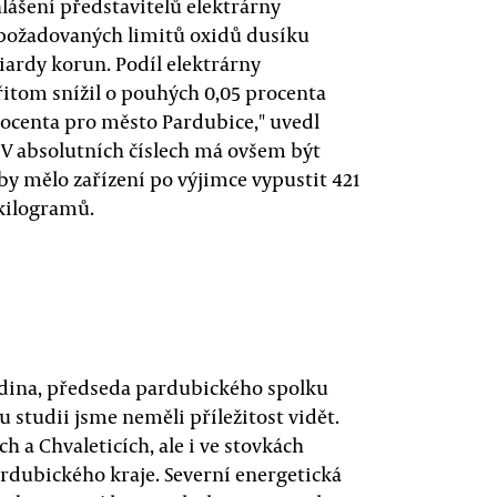
lášení představitelů elektrárny
požadovaných limitů oxidů dusíku
liardy korun. Podíl elektrárny
řitom snížil o pouhých 0,05 procenta
rocenta pro město Pardubice," uvedl
. V absolutních číslech má ovšem být
 by mělo zařízení po výjimce vypustit 421
 kilogramů.
rdina, předseda pardubického spolku
 studii jsme neměli příležitost vidět.
h a Chvaleticích, ale i ve stovkách
ardubického kraje. Severní energetická