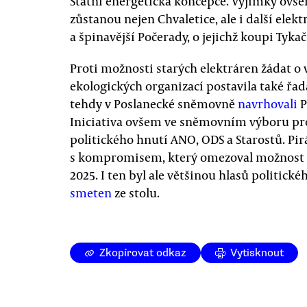
Státní energetická koncepce. Výjimky ovš
zůstanou nejen Chvaletice, ale i další elek
a špinavější Počerady, o jejichž koupi Tykač
Proti možnosti starých elektráren žádat o 
ekologických organizací postavila také řad
tehdy v Poslanecké sněmovně
navrhovali
P
Iniciativa ovšem ve sněmovním výboru pro
politického hnutí ANO, ODS a Starostů. Pirá
s kompromisem, který omezoval možnost zí
2025. I ten byl ale většinou hlasů politic
smeten
ze stolu.
Zkopírovat odkaz
Vytisknout