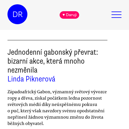
DR
♥ Daruji
Jednodenní gabonský převrat:
bizarní akce, která mnoho
nezměnila
Linda Piknerová
Západoafrický Gabon, významný světový vývozce
ropy a dřeva, získal počátkem ledna pozornost
světových médií díky neúspěšnému pokusu
o puč, který však navzdory svému opodstatnění
nepřinesl žádnou významnou změnu do života
běžných obyvatel.