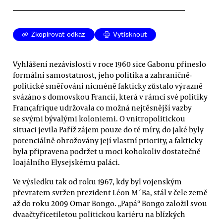
Zkopírovat odkaz
Vytisknout
Vyhlášení nezávislosti v roce 1960 sice Gabonu přineslo
formální samostatnost, jeho politika a zahraničně-
politické směřování nicméně fakticky zůstalo výrazně
svázáno s domovskou Francií, která v rámci své politiky
Françafrique udržovala co možná nejtěsnější vazby
se svými bývalými koloniemi. O vnitropolitickou
situaci jevila Paříž zájem pouze do té míry, do jaké byly
potenciálně ohrožovány její vlastní priority, a fakticky
byla připravena podržet u moci kohokoliv dostatečně
loajálního Elysejskému paláci.
Ve výsledku tak od roku 1967, kdy byl vojenským
převratem svržen prezident Léon M´Ba, stál v čele země
až do roku 2009 Omar Bongo. „Papá“ Bongo založil svou
dvaačtyřicetiletou politickou kariéru na blízkých