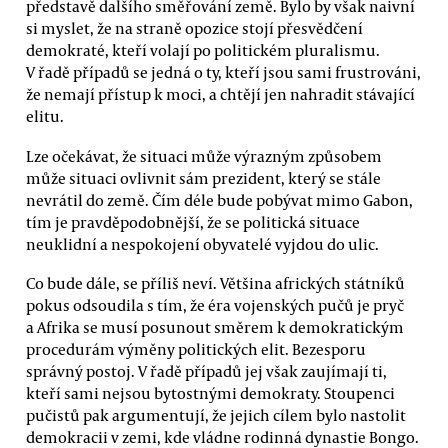
představě dalšího směřování země. Bylo by však naivní
si myslet, že na straně opozice stojí přesvědčení
demokraté, kteří volají po politickém pluralismu.
V řadě případů se jedná o ty, kteří jsou sami frustrováni,
že nemají přístup k moci, a chtějí jen nahradit stávající
elitu.
Lze očekávat, že situaci může výrazným způsobem
může situaci ovlivnit sám prezident, který se stále
nevrátil do země. Čím déle bude pobývat mimo Gabon,
tím je pravděpodobnější, že se politická situace
neuklidní a nespokojení obyvatelé vyjdou do ulic.
Co bude dále, se příliš neví. Většina afrických státníků
pokus odsoudila s tím, že éra vojenských pučů je pryč
a Afrika se musí posunout směrem k demokratickým
procedurám výměny politických elit. Bezesporu
správný postoj. V řadě případů jej však zaujímají ti,
kteří sami nejsou bytostnými demokraty. Stoupenci
pučistů pak argumentují, že jejich cílem bylo nastolit
demokracii v zemi, kde vládne rodinná dynastie Bongo.