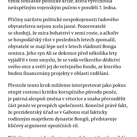
vznik současné politické krize, která vyvrcholila
neúspěšným vojenským pučem v pondělí 7. ledna.
Příčiny nárůstu politické nespokojenosti řadového
obyvatelstva nejsou zcela jasné. Pozorovatelé
se shodují, že míra bohatství v zemi roste, a ačkoliv
se hospodářský růst v posledních letech zpomalil,
obyvatelé se mají lépe než v letech vládnutí Bonga
seniora. Jeho syn Ali se dokonce před několika lety
vyjádřil v tom smyslu, že se vzdá veškerého dědictví
svého otce a svěří jej do veřejného fondu, ze kterého
budou financovány projekty v oblasti vzdělání.
Přestože tento krok můžeme interpretovat jako pokus
otupit rostoucí kritiku korupčního původu peněz,
je patrná alespoň změna v rétorice a snaha přerozdělit
část peněz ve prospěch společnosti. Konečně právě fakt,
že prezidentský úřad se v Gabonu stal fakticky
rodinným majetkem dynastie Bongů, představuje
klíčový argument opozičních sil.