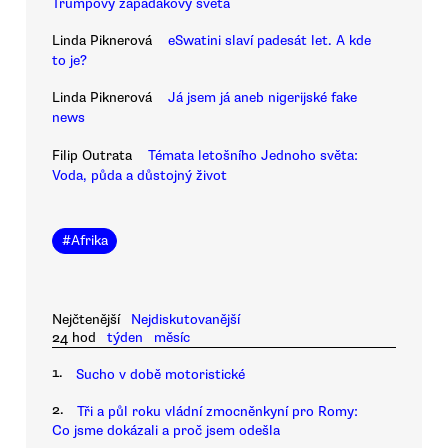
Trumpovy zapadákovy světa
Linda Piknerová
eSwatini slaví padesát let. A kde
to je?
Linda Piknerová
Já jsem já aneb nigerijské fake
news
Filip Outrata
Témata letošního Jednoho světa:
Voda, půda a důstojný život
#
Afrika
Nejčtenější
Nejdiskutovanější
24 hod
týden
měsíc
1.
Sucho v době motoristické
2.
Tři a půl roku vládní zmocněnkyní pro Romy:
Co jsme dokázali a proč jsem odešla