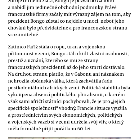
zdroje černého zlata, Bongo je pozval do Gabonu
a nabídl jim jedinečné obchodní podmínky. Právě
francouzské firmy začaly mít výrazný zájem na tom, aby
prezident Bongo zůstal co nejdéle u moci, neboť jeho
chování bylo předvídatelné a pro francouzskou stranu
srozumitelné.
Zatímco Paříž stála o ropu, uran a vojenskou
přítomnost v zemi, Bongo stál o kult vlastní osobnosti,
prestiž a uznání, kterého se mu ze strany
francouzských prezidentů až do jeho smrti dostávalo.
Na druhou stranu platilo, že v Gabonu ani náznakem
nehrozila občanská válka, která zachvátila řadu
postkoloniálních afrických zemí. Politická stabilita byla
vykoupena absencí politického pluralismu, o kterém
však sami afričtí státníci pochybovali, že je pro „jejich
specifické společnosti“ vhodný. Francie situace využila
a prostřednictvím svých ekonomických, politických
a vojenských vazeb si v zemi udržela svůj vliv, o který
měla formálně přijít počátkem 60. let.