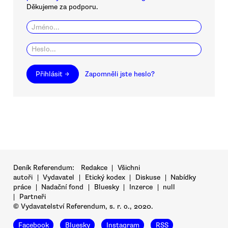
Děkujeme za podporu.
Přihlásit →
Zapomněli jste heslo?
Deník Referendum:
Redakce
|
Všichni
autoři
|
Vydavatel
|
Etický kodex
|
Diskuse
|
Nabídky
práce
|
Nadační fond
|
Bluesky
|
Inzerce
|
null
|
Partneři
© Vydavatelství Referendum, s. r. o., 2020.
Facebook
Bluesky
Instagram
RSS