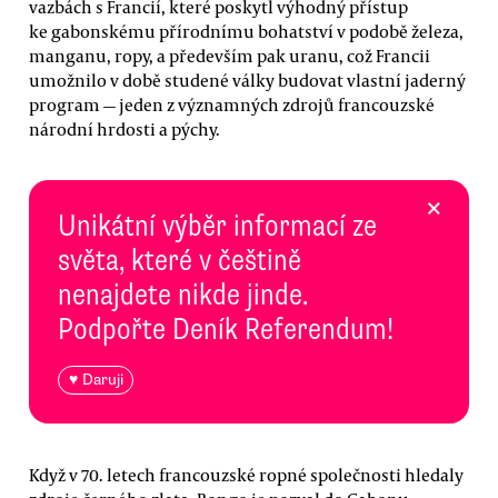
vazbách s Francií, které poskytl výhodný přístup
ke gabonskému přírodnímu bohatství v podobě železa,
manganu, ropy, a především pak uranu, což Francii
umožnilo v době studené války budovat vlastní jaderný
program — jeden z významných zdrojů francouzské
národní hrdosti a pýchy.
×
Unikátní výběr informací ze
světa, které v češtině
nenajdete nikde jinde.
Podpořte Deník Referendum!
♥ Daruji
Když v 70. letech francouzské ropné společnosti hledaly