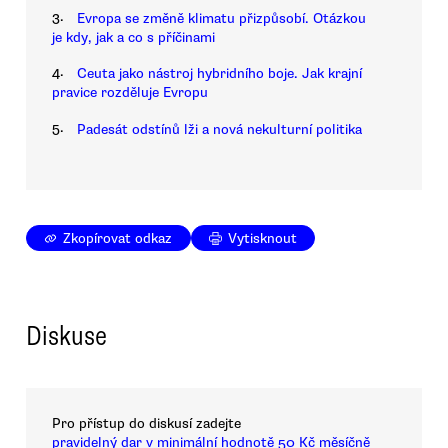
3.
Evropa se změně klimatu přizpůsobí. Otázkou
je kdy, jak a co s příčinami
4.
Ceuta jako nástroj hybridního boje. Jak krajní
pravice rozděluje Evropu
5.
Padesát odstínů lži a nová nekulturní politika
Zkopírovat odkaz
Vytisknout
Diskuse
Pro přístup do diskusí zadejte
pravidelný dar v minimální hodnotě 50 Kč měsíčně