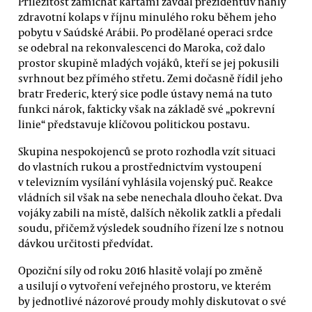
Příležitost zamíchat kartami zavdal prezidentův náhlý
zdravotní kolaps v říjnu minulého roku během jeho
pobytu v Saúdské Arábii. Po prodělané operaci srdce
se odebral na rekonvalescenci do Maroka, což dalo
prostor skupině mladých vojáků, kteří se jej pokusili
svrhnout bez přímého střetu. Zemi dočasně řídil jeho
bratr Frederic, který sice podle ústavy nemá na tuto
funkci nárok, fakticky však na základě své „pokrevní
linie“ představuje klíčovou politickou postavu.
Skupina nespokojenců se proto rozhodla vzít situaci
do vlastních rukou a prostřednictvím vystoupení
v televizním vysílání vyhlásila vojenský puč. Reakce
vládních sil však na sebe nenechala dlouho čekat. Dva
vojáky zabili na místě, dalších několik zatkli a předali
soudu, přičemž výsledek soudního řízení lze s notnou
dávkou určitosti předvídat.
Opoziční síly od roku 2016 hlasitě volají po změně
a usilují o vytvoření veřejného prostoru, ve kterém
by jednotlivé názorové proudy mohly diskutovat o své