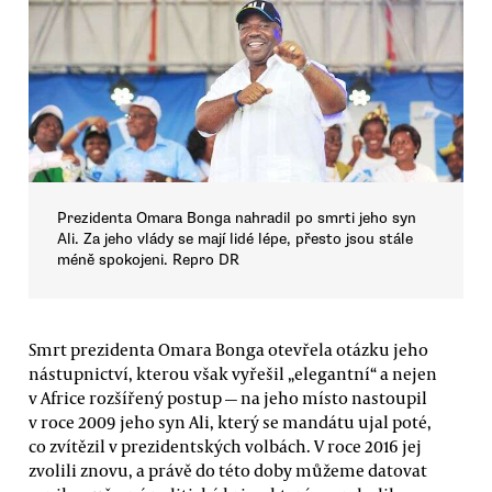
Prezidenta Omara Bonga nahradil po smrti jeho syn
Ali. Za jeho vlády se mají lidé lépe, přesto jsou stále
méně spokojeni. Repro DR
Smrt prezidenta Omara Bonga otevřela otázku jeho
nástupnictví, kterou však vyřešil „elegantní“ a nejen
v Africe rozšířený postup — na jeho místo nastoupil
v roce 2009 jeho syn Ali, který se mandátu ujal poté,
co zvítězil v prezidentských volbách. V roce 2016 jej
zvolili znovu, a právě do této doby můžeme datovat