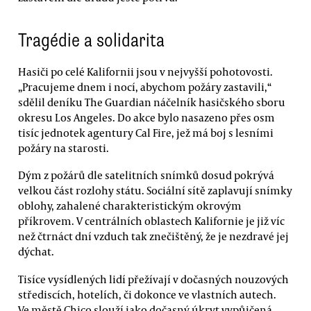
Tragédie a solidarita
Hasiči po celé Kalifornii jsou v nejvyšší pohotovosti.
„Pracujeme dnem i nocí, abychom požáry zastavili,“
sdělil deníku The Guardian náčelník hasičského sboru
okresu Los Angeles. Do akce bylo nasazeno přes osm
tisíc jednotek agentury Cal Fire, jež má boj s lesními
požáry na starosti.
Dým z požárů dle satelitních snímků dosud pokrývá
velkou část rozlohy státu. Sociální sítě zaplavují snímky
oblohy, zahalené charakteristickým okrovým
příkrovem. V centrálních oblastech Kalifornie je již víc
než čtrnáct dní vzduch tak znečištěný, že je nezdravé jej
dýchat.
Tisíce vysídlených lidí přežívají v dočasných nouzových
střediscích, hotelích, či dokonce ve vlastních autech.
Ve městě Chico slouží jako dočasný úkryt vypůjčená