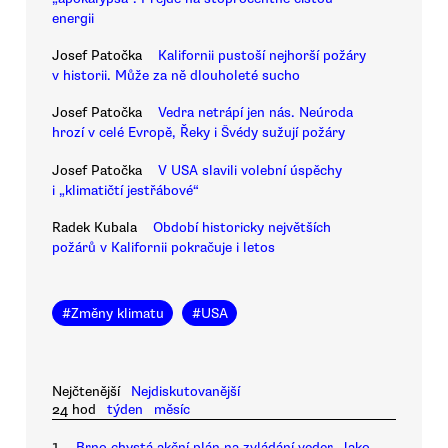
energii
Josef Patočka
Kalifornii pustoší nejhorší požáry
v historii. Může za ně dlouholeté sucho
Josef Patočka
Vedra netrápí jen nás. Neúroda
hrozí v celé Evropě, Řeky i Švédy sužují požáry
Josef Patočka
V USA slavili volební úspěchy
i „klimatičtí jestřábové“
Radek Kubala
Období historicky největších
požárů v Kalifornii pokračuje i letos
#
Změny klimatu
#
USA
Nejčtenější
Nejdiskutovanější
24 hod
týden
měsíc
1.
Brno chystá akční plán na zvládání veder. Jako