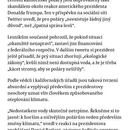
skandálem okolo reakce amerického prezidenta
Donalda Trumpa. Ten v příspěvku na sociální síti
Twitter uvedl, že pro požáry „neexistuje žádný jiný
důvod“, než „špatná správa lesů“.
Lesníkům současně pohrozil, že pokud situaci
„okamžitě nenapraví“, zastaví jim financování
z federálního rozpočtu. V dalším tweetu si prezident
ještě přisadil, že prý situaci zhoršují „ekologické
zákony“, kvůli nimž není dostupná voda, a že je třeba
„kácet stromy, aby se požáry nešířily“.
Podle vědců i kalifornských úřadů jsou taková tvrzení
absurdní a vyplývají především z prezidentovy
neochoty uznat vliv člověkem způsobovaného
oteplování klimatu.
„Nedostatkem vody skutečně netrpíme. Řekněme si to
jasně: k horším a ničivějším požárům vedou především
změny klimatu,“ uvedl v reakci na prezidentova
prohlášení Daniel Berlant, zástupce ředitele agentury