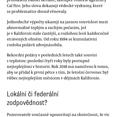
Cal Fire. Jeho slova dokazují vědecké výzkumy, které
se problematice dosud věnovaly.
Jednoduché výpočty ukazují na jasnou souvislost mezi
abnormálně teplým a suchým počasím, jež
je v Kalifornii stále častější, a rozlohou lesů každoročně
strávených ohněm. Od roku 1984 se kumulativní
rozloha požárů zdvojnásobila.
Rekordní požáry v posledních letech také souvisí
s teplotou: poslední čtyři roky byly postupně
nejteplejšími v historii. Rok 2018 má namířeno k tomu,
aby se přidal k první pětce s tím, že letošní červenec byl
vůbec nejteplejším měsícem v dějinách Kalifornie.
Lokální či federální
zodpovědnost?
Pozorovatelé současně upozorňují na skutečnost, že víc