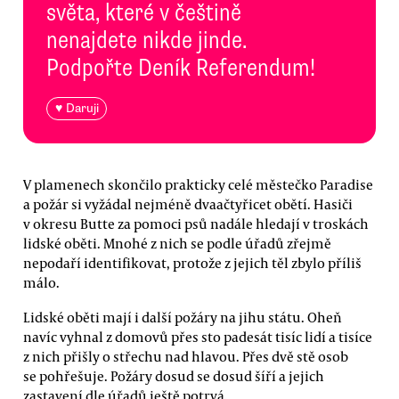
světa, které v češtině
nenajdete nikde jinde.
Podpořte Deník Referendum!
♥ Daruji
V plamenech skončilo prakticky celé městečko Paradise
a požár si vyžádal nejméně dvaačtyřicet obětí. Hasiči
v okresu Butte za pomoci psů nadále hledají v troskách
lidské oběti. Mnohé z nich se podle úřadů zřejmě
nepodaří identifikovat, protože z jejich těl zbylo příliš
málo.
Lidské oběti mají i další požáry na jihu státu. Oheň
navíc vyhnal z domovů přes sto padesát tisíc lidí a tisíce
z nich přišly o střechu nad hlavou. Přes dvě stě osob
se pohřešuje. Požáry dosud se dosud šíří a jejich
zastavení dle úřadů ještě potrvá.