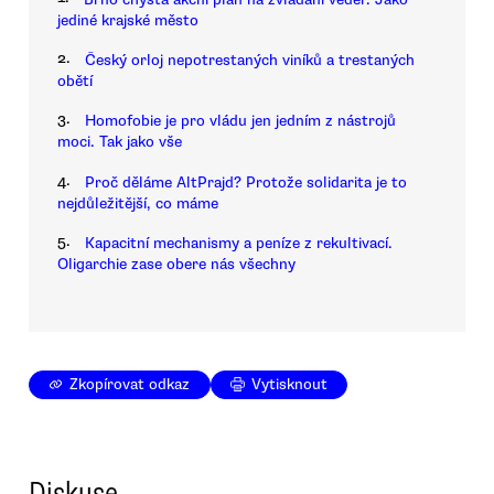
jediné krajské město
2.
Český orloj nepotrestaných viníků a trestaných
obětí
3.
Homofobie je pro vládu jen jedním z nástrojů
moci. Tak jako vše
4.
Proč děláme AltPrajd? Protože solidarita je to
nejdůležitější, co máme
5.
Kapacitní mechanismy a peníze z rekultivací.
Oligarchie zase obere nás všechny
Zkopírovat odkaz
Vytisknout
Diskuse