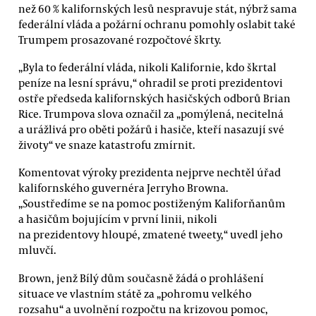
než 60 % kalifornských lesů nespravuje stát, nýbrž sama
federální vláda a požární ochranu pomohly oslabit také
Trumpem prosazované rozpočtové škrty.
„Byla to federální vláda, nikoli Kalifornie, kdo škrtal
peníze na lesní správu,“ ohradil se proti prezidentovi
ostře předseda kalifornských hasičských odborů Brian
Rice. Trumpova slova označil za „pomýlená, necitelná
a urážlivá pro oběti požárů i hasiče, kteří nasazují své
životy“ ve snaze katastrofu zmírnit.
Komentovat výroky prezidenta nejprve nechtěl úřad
kalifornského guvernéra Jerryho Browna.
„Soustředíme se na pomoc postiženým Kaliforňanům
a hasičům bojujícím v první linii, nikoli
na prezidentovy hloupé, zmatené tweety,“ uvedl jeho
mluvčí.
Brown, jenž Bílý dům současně žádá o prohlášení
situace ve vlastním státě za „pohromu velkého
rozsahu“ a uvolnění rozpočtu na krizovou pomoc,