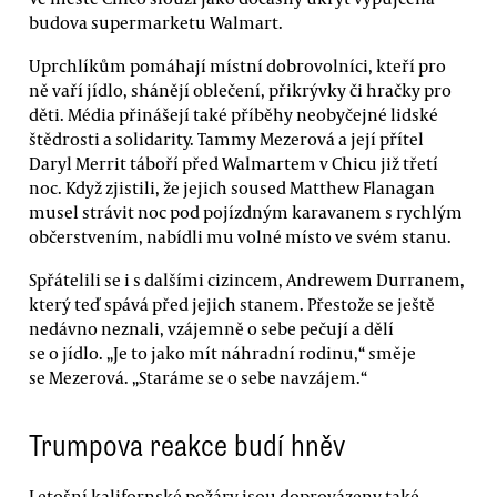
budova supermarketu Walmart.
Uprchlíkům pomáhají místní dobrovolníci, kteří pro
ně vaří jídlo, shánějí oblečení, přikrývky či hračky pro
děti. Média přinášejí také příběhy neobyčejné lidské
štědrosti a solidarity. Tammy Mezerová a její přítel
Daryl Merrit táboří před Walmartem v Chicu již třetí
noc. Když zjistili, že jejich soused Matthew Flanagan
musel strávit noc pod pojízdným karavanem s rychlým
občerstvením, nabídli mu volné místo ve svém stanu.
Spřátelili se i s dalšími cizincem, Andrewem Durranem,
který teď spává před jejich stanem. Přestože se ještě
nedávno neznali, vzájemně o sebe pečují a dělí
se o jídlo. „Je to jako mít náhradní rodinu,“ směje
se Mezerová. „Staráme se o sebe navzájem.“
Trumpova reakce budí hněv
Letošní kalifornské požáry jsou doprovázeny také