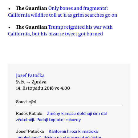
The Guardian
Only bones and fragments':
California wildfire toll at 31 as grim searches go on
The Guardian
Trump reignited his war with
California, but his bizarre tweet got burned
Josef Patočka
Svět
→
Zpráva
14. listopadu 2018 ve 4.00
Související
Radek Kubala
Změny klimatu doléhají čím dál
zřetelněji. Padají teplotní rekordy
Josef Patočka
Kalifornii hrozí klimatická
„apokalypsa“. Přejde na stoprocentně čistou