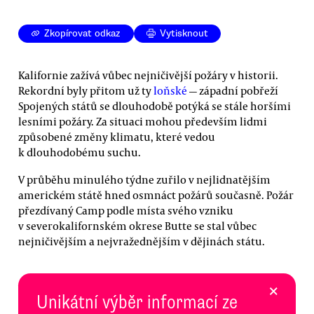
Zkopírovat odkaz
Vytisknout
Kalifornie zažívá vůbec nejničivější požáry v historii.
Rekordní byly přitom už ty
loňské
— západní pobřeží
Spojených států se dlouhodobě potýká se stále horšími
lesními požáry. Za situaci mohou především lidmi
způsobené změny klimatu, které vedou
k dlouhodobému suchu.
V průběhu minulého týdne zuřilo v nejlidnatějším
americkém státě hned osmnáct požárů současně. Požár
přezdívaný Camp podle místa svého vzniku
v severokalifornském okrese Butte se stal vůbec
nejničivějším a nejvražednějším v dějinách státu.
×
Unikátní výběr informací ze