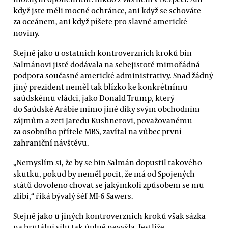
když jste měli mocné ochránce, ani když se schováte
za oceánem, ani když píšete pro slavné americké
noviny.
Stejně jako u ostatních kontroverzních kroků bin
Salmánovi jistě dodávala na sebejistotě mimořádná
podpora současné americké administrativy. Snad žádný
jiný prezident neměl tak blízko ke konkrétnímu
saúdskému vládci, jako Donald Trump, který
do Saúdské Arábie mimo jiné díky svým obchodním
zájmům a zeti Jaredu Kushnerovi, považovanému
za osobního přítele MBS, zavítal na vůbec první
zahraniční návštěvu.
„Nemyslím si, že by se bin Salmán dopustil takového
skutku, pokud by neměl pocit, že má od Spojených
států dovoleno chovat se jakýmkoli způsobem se mu
zlíbí,“ říká bývalý šéf MI-6 Sawers.
Stejně jako u jiných kontroverzních kroků však sázka
na brutální sílu tak úplně nevyšla. Jestliže