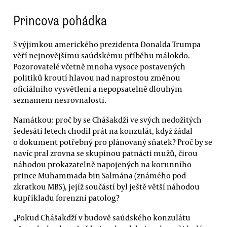
Princova pohádka
S výjimkou amerického prezidenta Donalda Trumpa
věří nejnovějšímu saúdskému příběhu málokdo.
Pozorovatelé včetně mnoha vysoce postavených
politiků kroutí hlavou nad naprostou změnou
oficiálního vysvětlení a nepopsatelně dlouhým
seznamem nesrovnalostí.
Namátkou: proč by se Chášakdží ve svých nedožitých
šedesáti letech chodil prát na konzulát, když žádal
o dokument potřebný pro plánovaný sňatek? Proč by se
navíc pral zrovna se skupinou patnácti mužů, čirou
náhodou prokazatelně napojených na korunního
prince Muhammada bin Salmána (známého pod
zkratkou MBS), jejíž součástí byl ještě větší náhodou
kupříkladu forenzní patolog?
„Pokud Chášakdží v budově saúdského konzulátu