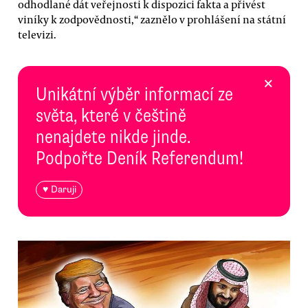
odhodlané dát veřejnosti k dispozici fakta a přivést
viníky k zodpovědnosti,“ zaznělo v prohlášení na státní
televizi.
×
Unikátní výběr informací ze
světa, které v češtině
nenajdete nikde jinde.
Podpořte Deník Referendum!
♥ Daruji