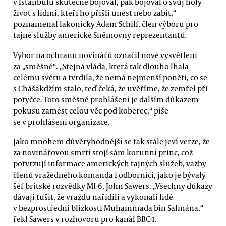
v Istanbulu skutečně bojoval, pak bojoval o svůj holý
život s lidmi, kteří ho přišli unést nebo zabít,“
poznamenal lakonicky Adam Schiff, člen výboru pro
tajné služby americké Sněmovny reprezentantů.
Výbor na ochranu novinářů označil nové vysvětlení
za „směšné“. „Stejná vláda, která tak dlouho lhala
celému světu a tvrdila, že nemá nejmenší ponětí, co se
s Chášakdžím stalo, teď čeká, že uvěříme, že zemřel při
potyčce. Toto směšné prohlášení je dalším důkazem
pokusu zamést celou věc pod koberec,“ píše
se v prohlášení organizace.
Jako mnohem důvěryhodnější se tak stále jeví verze, že
za novinářovou smrtí stojí sám korunní princ, což
potvrzují informace amerických tajných služeb, vazby
členů vražedného komanda i odborníci, jako je bývalý
šéf britské rozvědky MI-6, John Sawers. „Všechny důkazy
dávají tušit, že vraždu nařídili a vykonali lidé
v bezprostřední blízkosti Muhammada bin Salmána,“
řekl Sawers v rozhovoru pro kanál BBC4.