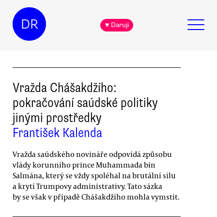
DR
♥ Daruji
Vražda Chášakdžího:
pokračování saúdské politiky
jinými prostředky
František Kalenda
Vražda saúdského novináře odpovídá způsobu
vlády korunního prince Muhammada bin
Salmána, který se vždy spoléhal na brutální sílu
a krytí Trumpovy administrativy. Tato sázka
by se však v případě Chášakdžího mohla vymstít.