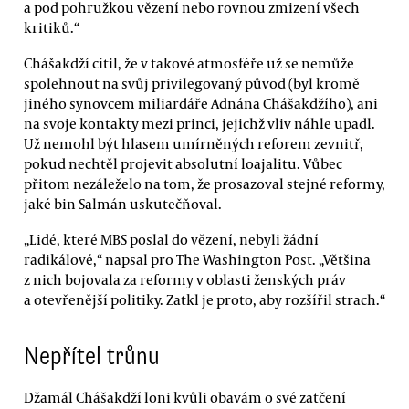
a pod pohružkou vězení nebo rovnou zmizení všech
kritiků.“
Chášakdží cítil, že v takové atmosféře už se nemůže
spolehnout na svůj privilegovaný původ (byl kromě
jiného synovcem miliardáře Adnána Chášakdžího), ani
na svoje kontakty mezi princi, jejichž vliv náhle upadl.
Už nemohl být hlasem umírněných reforem zevnitř,
pokud nechtěl projevit absolutní loajalitu. Vůbec
přitom nezáleželo na tom, že prosazoval stejné reformy,
jaké bin Salmán uskutečňoval.
„Lidé, které MBS poslal do vězení, nebyli žádní
radikálové,“ napsal pro The Washington Post. „Většina
z nich bojovala za reformy v oblasti ženských práv
a otevřenější politiky. Zatkl je proto, aby rozšířil strach.“
Nepřítel trůnu
Džamál Chášakdží loni kvůli obavám o své zatčení