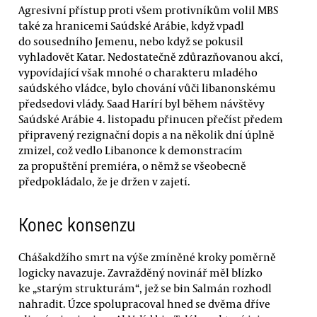
Agresivní přístup proti všem protivníkům volil MBS
také za hranicemi Saúdské Arábie, když vpadl
do sousedního Jemenu, nebo když se pokusil
vyhladovět Katar. Nedostatečně zdůrazňovanou akcí,
vypovídající však mnohé o charakteru mladého
saúdského vládce, bylo chování vůči libanonskému
předsedovi vlády. Saad Harírí byl během návštěvy
Saúdské Arábie 4. listopadu přinucen přečíst předem
připravený rezignační dopis a na několik dní úplně
zmizel, což vedlo Libanonce k demonstracím
za propuštění premiéra, o němž se všeobecně
předpokládalo, že je držen v zajetí.
Konec konsenzu
Chášakdžího smrt na výše zmíněné kroky poměrně
logicky navazuje. Zavražděný novinář měl blízko
ke „starým strukturám“, jež se bin Salmán rozhodl
nahradit. Úzce spolupracoval hned se dvěma dříve