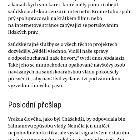
a kanadských sim karet, které měly pomoci obejít
saúdskoarabskou cenzuru internetu. Kromě toho spolu
prý spolupracovali na krátkém filmu nebo
na internetové stránce zabývající se porušováním
lidských práv.
Saúdské tajné služby se o všech těchto projektech
dozvěděly. „Věděli všechno. Viděli naše zprávy
a odposlouchávali naše hovory,“ tvrdí dnes Abdalazíz.
Také jeho se mimochodem opakované návštěvy osob
navázaných na saúdskoarabskou vládu pokoušely
přesvědčit, aby navštívil vyslanectví pod záminkou
vyzvednutí nového pasu.
Poslední přešlap
Vražda člověka, jako byl Chášakdží, by odpovídala bin
Salmánovu způsobu vlády. Neměla jen umlčet
nepohodlného kritika, ale vyslat signál všem ostatním
možným oponentům: nikdo z vás není v bezpečí. Ani