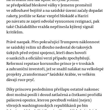
se předpoklad bleskové války v Jemenu proměnil
ve zdlouhavé bojiště a na saúdské území začaly dopadat
rakety, jestliže se Katar vzepřel blokádě a Harírí
po návratu ze zajetí odvolal vynucenou rezignaci, pak
také Chášakdžího vražda nepřinesla kýžený signál
kritikům.
Právě naopak. Přes pokračující Trumpovu náklonnost
se saúdský režim už dlouho nedostal do takových
úzkých před svými spojenci, kteří dnes hovoří
o sankcích a oficiální verzi případu zpochybňují.
Reformní reputace korunního prince je v troskách
a zahraniční investoři, jež se snažil nalákat na velkolepé
projekty „transformace“ Saúdské Arábie, ve velkém
dávají ruce pryč.
Díky princovu poslednímu přešlapu ostatně nakonec
dost možná posílí i dosud zatlačená a čistkami prořídlá
palácová opozice, kterou povzbudí volání (nejen)
vlivných washingtonských republikánů po bin