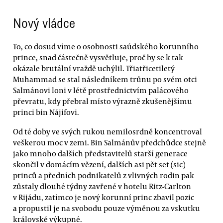
Nový vládce
To, co dosud víme o osobnosti saúdského korunního
prince, snad částečně vysvětluje, proč by se k tak
okázale brutální vraždě uchýlil. Třiatřicetiletý
Muhammad se stal následníkem trůnu po svém otci
Salmánovi loni v létě prostřednictvím palácového
převratu, kdy přebral místo výrazně zkušenějšímu
princi bin Nájifovi.
Od té doby ve svých rukou nemilosrdně koncentroval
veškerou moc v zemi. Bin Salmánův předchůdce stejně
jako mnoho dalších představitelů starší generace
skončil v domácím vězení, dalších asi pět set (sic)
princů a předních podnikatelů z vlivných rodin pak
zůstaly dlouhé týdny zavřené v hotelu Ritz-Carlton
v Rijádu, zatímco je nový korunní princ zbavil pozic
a propustil je na svobodu pouze výměnou za vskutku
královské výkupné.