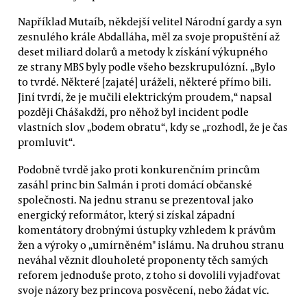
Například Mutaíb, někdejší velitel Národní gardy a syn
zesnulého krále Abdalláha, měl za svoje propuštění až
deset miliard dolarů a metody k získání výkupného
ze strany MBS byly podle všeho bezskrupulózní. „Bylo
to tvrdé. Některé [zajaté] uráželi, některé přímo bili.
Jiní tvrdí, že je mučili elektrickým proudem,“ napsal
později Chášakdží, pro něhož byl incident podle
vlastních slov „bodem obratu“, kdy se „rozhodl, že je čas
promluvit“.
Podobně tvrdě jako proti konkurenčním princům
zasáhl princ bin Salmán i proti domácí občanské
společnosti. Na jednu stranu se prezentoval jako
energický reformátor, který si získal západní
komentátory drobnými ústupky vzhledem k právům
žen a výroky o „umírněném" islámu. Na druhou stranu
neváhal věznit dlouholeté proponenty těch samých
reforem jednoduše proto, z toho si dovolili vyjadřovat
svoje názory bez princova posvěcení, nebo žádat víc.