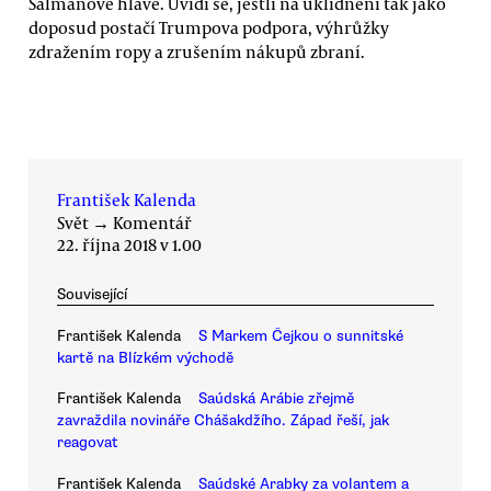
Salmánově hlavě. Uvidí se, jestli na uklidnění tak jako
doposud postačí Trumpova podpora, výhrůžky
zdražením ropy a zrušením nákupů zbraní.
František Kalenda
Svět
→
Komentář
22. října 2018 v 1.00
Související
František Kalenda
S Markem Čejkou o sunnitské
kartě na Blízkém východě
František Kalenda
Saúdská Arábie zřejmě
zavraždila novináře Chášakdžího. Západ řeší, jak
reagovat
František Kalenda
Saúdské Arabky za volantem a