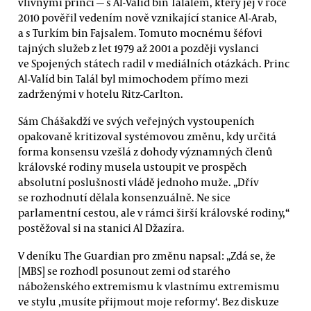
vlivnými princi — s Al-Valíd bin Találem, který jej v roce
2010 pověřil vedením nově vznikající stanice Al-Arab,
a s Turkím bin Fajsalem. Tomuto mocnému šéfovi
tajných služeb z let 1979 až 2001 a později vyslanci
ve Spojených státech radil v mediálních otázkách. Princ
Al-Valíd bin Talál byl mimochodem přímo mezi
zadrženými v hotelu Ritz-Carlton.
Sám Chášakdží ve svých veřejných vystoupeních
opakovaně kritizoval systémovou změnu, kdy určitá
forma konsensu vzešlá z dohody významných členů
královské rodiny musela ustoupit ve prospěch
absolutní poslušnosti vládě jednoho muže. „Dřív
se rozhodnutí dělala konsenzuálně. Ne sice
parlamentní cestou, ale v rámci širší královské rodiny,“
postěžoval si na stanici Al Džazíra.
V deníku The Guardian pro změnu napsal: „Zdá se, že
[MBS] se rozhodl posunout zemi od starého
náboženského extremismu k vlastnímu extremismu
ve stylu ‚musíte přijmout moje reformy‘. Bez diskuze