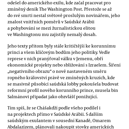
odešel do amerického exilu, kde začal pracovat pro
zmíněný deník The Washington Post. Přestože se až
do své smrti nestal světově proslulým novinářem, jeho
znalost vnitřních poměrů v Saúdské Arábii
a pohybování se mezi žurnalistickou elitou
ve Washingtonu mu zajistily nemalý dosah.
Jeho texty přitom byly stále kritičtější ke korunnímu
princi a všem klíčovým bodům jeho politiky. Vedle
represe v nich pranýřoval válku v Jemenu, obří
ekonomické projekty nebo sbližování s Izraelem. Šíření
„negativního obrazu“ o nově nastaveném směru
ropného království právě ve zmíněných kruzích, kde
se masivně působící saúdská lobby pokoušela budovat
reformní profil nového korunního prince, musela bin
Salmánovi připadat jako obzvlášť ponižující.
Tím spíš, že se Chášakdží podle všeho podílel i
na projektech přímo v Saúdské Arábii. S dalším
saúdským exulantem v sousední Kanadě, Omarem
Abdalazízem, plánovali nakoupit stovky amerických