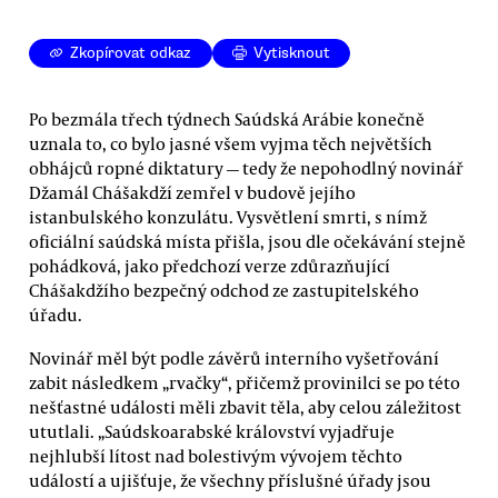
Zkopírovat odkaz
Vytisknout
Po bezmála třech týdnech Saúdská Arábie konečně
uznala to, co bylo jasné všem vyjma těch největších
obhájců ropné diktatury — tedy že nepohodlný novinář
Džamál Chášakdží zemřel v budově jejího
istanbulského konzulátu. Vysvětlení smrti, s nímž
oficiální saúdská místa přišla, jsou dle očekávání stejně
pohádková, jako předchozí verze zdůrazňující
Chášakdžího bezpečný odchod ze zastupitelského
úřadu.
Novinář měl být podle závěrů interního vyšetřování
zabit následkem „rvačky“, přičemž provinilci se po této
nešťastné události měli zbavit těla, aby celou záležitost
ututlali. „Saúdskoarabské království vyjadřuje
nejhlubší lítost nad bolestivým vývojem těchto
událostí a ujišťuje, že všechny příslušné úřady jsou