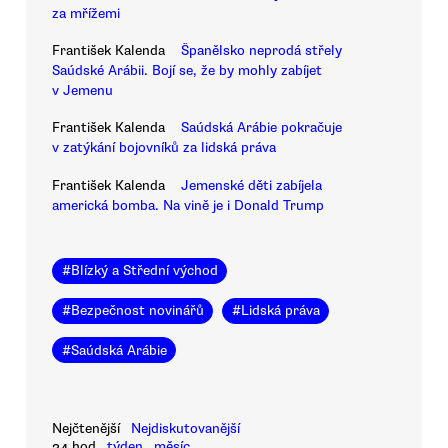
za mřížemi
František Kalenda
Španělsko neprodá střely
Saúdské Arábii. Bojí se, že by mohly zabíjet
v Jemenu
František Kalenda
Saúdská Arábie pokračuje
v zatýkání bojovníků za lidská práva
František Kalenda
Jemenské děti zabíjela
americká bomba. Na vině je i Donald Trump
#
Blízký a Střední východ
#
Bezpečnost novinářů
#
Lidská práva
#
Saúdská Arábie
Nejčtenější
Nejdiskutovanější
24 hod
týden
měsíc