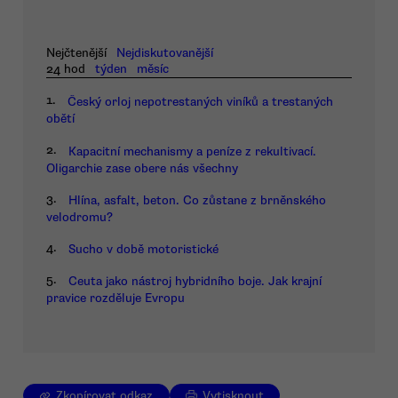
Nejčtenější
Nejdiskutovanější
24 hod
týden
měsíc
1.
Český orloj nepotrestaných viníků a trestaných
obětí
2.
Kapacitní mechanismy a peníze z rekultivací.
Oligarchie zase obere nás všechny
3.
Hlína, asfalt, beton. Co zůstane z brněnského
velodromu?
4.
Sucho v době motoristické
5.
Ceuta jako nástroj hybridního boje. Jak krajní
pravice rozděluje Evropu
Zkopírovat odkaz
Vytisknout