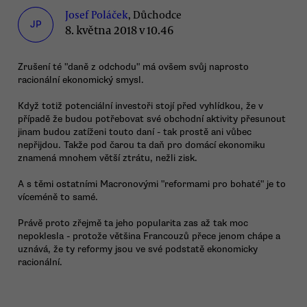
Josef Poláček
, Důchodce
JP
8. května 2018 v 10.46
Zrušení té "daně z odchodu" má ovšem svůj naprosto
racionální ekonomický smysl.
Když totiž potenciální investoři stojí před vyhlídkou, že v
případě že budou potřebovat své obchodní aktivity přesunout
jinam budou zatíženi touto daní - tak prostě ani vůbec
nepřijdou. Takže pod čarou ta daň pro domácí ekonomiku
znamená mnohem větší ztrátu, nežli zisk.
A s těmi ostatními Macronovými "reformami pro bohaté" je to
víceméně to samé.
Právě proto zřejmě ta jeho popularita zas až tak moc
nepoklesla - protože většina Francouzů přece jenom chápe a
uznává, že ty reformy jsou ve své podstatě ekonomicky
racionální.