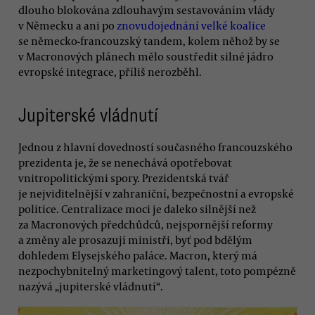
dlouho blokována zdlouhavým sestavováním vlády
v Německu a ani po
znovudojednání velké koalice
se německo-francouzský tandem, kolem něhož by se
v Macronových plánech mělo soustředit silné jádro
evropské integrace, příliš nerozběhl.
Jupiterské vládnutí
Jednou z hlavní dovedností současného francouzského
prezidenta je, že se nenechává opotřebovat
vnitropolitickými spory. Prezidentská tvář
je nejviditelnější v zahraniční, bezpečnostní a evropské
politice. Centralizace moci je daleko silnější než
za Macronových předchůdců, nejspornější reformy
a změny ale prosazují ministři, byť pod bdělým
dohledem Elysejského paláce. Macron, který má
nezpochybnitelný marketingový talent, toto pompézně
nazývá „jupiterské vládnutí“.