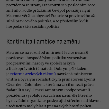
prezidenta ze strany Francouzů se v posledním roce
změnilo. Podle průzkumů Cevipof považuje nyní
Macrona většina obyvatel Francie za pravicového až
silně pravicového politika, a to především kvůli
hospodářské a sociální politice.
Kontinuita i ambice na změnu
Macron se na rozdíl od umírněné levice nesnaží
pravicovou hospodářskou politiku vyrovnávat
progresivními názory ve společenských
a lidskoprávních tématech. Dobrým příkladem
je
reforma azylových zákonů
navržená ministrem
vnitra a bývalým socialistickým primátorem Lyonu
Gérardem Colombem, která má za cíl omezit práva
žadatelů o azyl. I mezi samotnými podporovateli
prezidenta vyvolalo rozruch nařízení, dle kterého
by nevládní organizace poskytující střechu nad hlavou
utečencům měly hlásit jména svých hostů policii.