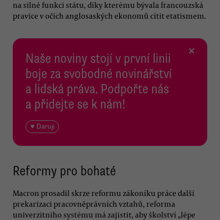
na silné funkci státu, díky kterému bývala francouzská
pravice v očích anglosaských ekonomů cítit etatismem.
×
Naše noviny stojí v první linii
boje za svobodné novinářství
a lidská práva. Podpořte nás
a přidejte se k nám!
♥ Daruji
Reformy pro bohaté
Macron prosadil skrze reformu zákoníku práce další
prekarizaci pracovněprávních vztahů, reforma
univerzitního systému má zajistit, aby školství „lépe