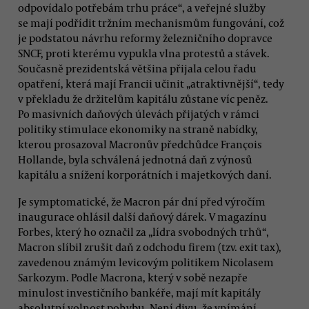
odpovídalo potřebám trhu práce“, a veřejné služby
se mají podřídit tržním mechanismům fungování, což
je podstatou návrhu reformy železničního dopravce
SNCF, proti kterému vypukla vlna protestů a stávek.
Současně prezidentská většina přijala celou řadu
opatření, která mají Francii učinit „atraktivnější“, tedy
v překladu že držitelům kapitálu zůstane víc peněz.
Po masivních daňových úlevách přijatých v rámci
politiky stimulace ekonomiky na straně nabídky,
kterou prosazoval Macronův předchůdce François
Hollande, byla schválená jednotná daň z výnosů
kapitálu a snížení korporátních i majetkových daní.
Je symptomatické, že Macron pár dní před výročím
inaugurace ohlásil další daňový dárek. V magazínu
Forbes, který ho označil za „lídra svobodných trhů“,
Macron slíbil zrušit daň z odchodu firem (tzv. exit tax),
zavedenou známým levicovým politikem Nicolasem
Sarkozym. Podle Macrona, který v sobě nezapře
minulost investičního bankéře, mají mít kapitály
absolutní volnost pohybu. Není divu, že vnímání