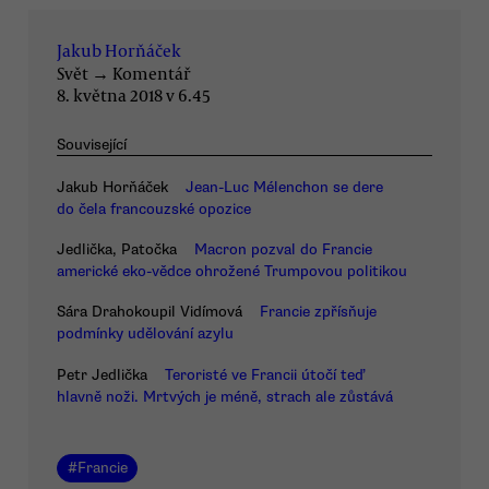
Jakub Horňáček
Svět
→
Komentář
8. května 2018 v 6.45
Související
Jakub Horňáček
Jean-Luc Mélenchon se dere
do čela francouzské opozice
Jedlička, Patočka
Macron pozval do Francie
americké eko-vědce ohrožené Trumpovou politikou
Sára Drahokoupil Vidímová
Francie zpřísňuje
podmínky udělování azylu
Petr Jedlička
Teroristé ve Francii útočí teď
hlavně noži. Mrtvých je méně, strach ale zůstává
#
Francie