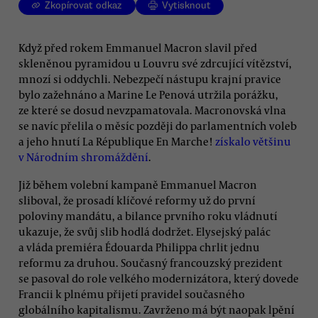
Zkopírovat odkaz
Vytisknout
Když před rokem Emmanuel Macron slavil před
skleněnou pyramidou u Louvru své zdrcující vítězství,
mnozí si oddychli. Nebezpečí nástupu krajní pravice
bylo zažehnáno a Marine Le Penová utržila porážku,
ze které se dosud nevzpamatovala. Macronovská vlna
se navíc přelila o měsíc později do parlamentních voleb
a jeho hnutí La République En Marche!
získalo většinu
v Národním shromáždění
.
Již během volební kampaně Emmanuel Macron
sliboval, že prosadí klíčové reformy už do první
poloviny mandátu, a bilance prvního roku vládnutí
ukazuje, že svůj slib hodlá dodržet. Elysejský palác
a vláda premiéra Édouarda Philippa chrlit jednu
reformu za druhou. Současný francouzský prezident
se pasoval do role velkého modernizátora, který dovede
Francii k plnému přijetí pravidel současného
globálního kapitalismu. Zavrženo má být naopak lpění