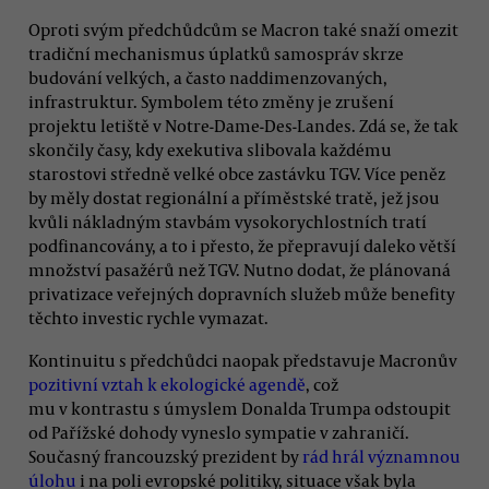
Oproti svým předchůdcům se Macron také snaží omezit
tradiční mechanismus úplatků samospráv skrze
budování velkých, a často naddimenzovaných,
infrastruktur. Symbolem této změny je zrušení
projektu letiště v Notre-Dame-Des-Landes. Zdá se, že tak
skončily časy, kdy exekutiva slibovala každému
starostovi středně velké obce zastávku TGV. Více peněz
by měly dostat regionální a příměstské tratě, jež jsou
kvůli nákladným stavbám vysokorychlostních tratí
podfinancovány, a to i přesto, že přepravují daleko větší
množství pasažérů než TGV. Nutno dodat, že plánovaná
privatizace veřejných dopravních služeb může benefity
těchto investic rychle vymazat.
Kontinuitu s předchůdci naopak představuje Macronův
pozitivní vztah k ekologické agendě
, což
mu v kontrastu s úmyslem Donalda Trumpa odstoupit
od Pařížské dohody vyneslo sympatie v zahraničí.
Současný francouzský prezident by
rád hrál významnou
úlohu
i na poli evropské politiky, situace však byla