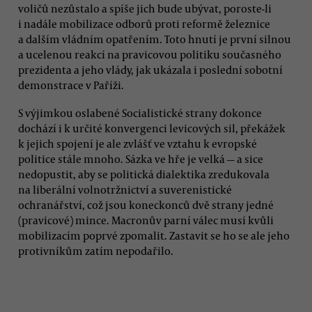
voličů nezůstalo a spíše jich bude ubývat, poroste-li
i nadále mobilizace odborů proti reformě železnice
a dalším vládním opatřením. Toto hnutí je první silnou
a ucelenou reakcí na pravicovou politiku současného
prezidenta a jeho vlády, jak ukázala i poslední sobotní
demonstrace v Paříži.
S výjimkou oslabené Socialistické strany dokonce
dochází i k určité konvergenci levicových sil, překážek
k jejich spojení je ale zvlášť ve vztahu k evropské
politice stále mnoho. Sázka ve hře je velká — a sice
nedopustit, aby se politická dialektika zredukovala
na liberální volnotržnictví a suverenistické
ochranářství, což jsou koneckonců dvě strany jedné
(pravicové) mince. Macronův parní válec musí kvůli
mobilizacím poprvé zpomalit. Zastavit se ho se ale jeho
protivníkům zatím nepodařilo.