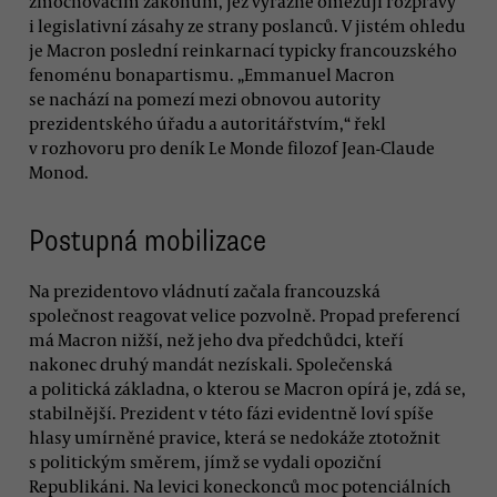
zmocňovacím zákonům, jež výrazně omezují rozpravy
i legislativní zásahy ze strany poslanců. V jistém ohledu
je Macron poslední reinkarnací typicky francouzského
fenoménu bonapartismu. „Emmanuel Macron
se nachází na pomezí mezi obnovou autority
prezidentského úřadu a autoritářstvím,“ řekl
v rozhovoru pro deník Le Monde filozof Jean-Claude
Monod.
Postupná mobilizace
Na prezidentovo vládnutí začala francouzská
společnost reagovat velice pozvolně. Propad preferencí
má Macron nižší, než jeho dva předchůdci, kteří
nakonec druhý mandát nezískali. Společenská
a politická základna, o kterou se Macron opírá je, zdá se,
stabilnější. Prezident v této fázi evidentně loví spíše
hlasy umírněné pravice, která se nedokáže ztotožnit
s politickým směrem, jímž se vydali opoziční
Republikáni. Na levici koneckonců moc potenciálních