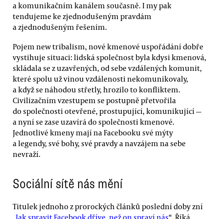
a komunikačním kanálem současně. I my pak
tendujeme ke zjednodušeným pravdám
a zjednodušeným řešením.
Pojem new tribalism, nové kmenové uspořádání dobře
vystihuje situaci: lidská společnost byla kdysi kmenová,
skládala se z uzavřených, od sebe vzdálených komunit,
které spolu už vinou vzdálenosti nekomunikovaly,
a když se náhodou střetly, hrozilo to konfliktem.
Civilizačním vzestupem se postupně přetvořila
do společnosti otevřené, prostupující, komunikující —
a nyní se zase uzavírá do společnosti kmenové.
Jednotlivé kmeny mají na Facebooku své mýty
a legendy, své bohy, své pravdy a navzájem na sebe
nevraží.
Sociální sítě nás mění
Titulek jednoho z prorockých článků poslední doby zní
„
Jak spravit Facebook dříve, než on spraví nás
“. Říká