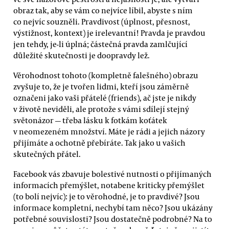
obraz tak, aby se vám co nejvíce líbil, abyste s ním
co nejvíc souzněli. Pravdivost (úplnost, přesnost,
výstižnost, kontext) je irelevantní! Pravda je pravdou
jen tehdy, je-li úplná; částečná pravda zamlčující
důležité skutečnosti je doopravdy lež.
Věrohodnost tohoto (kompletně falešného) obrazu
zvyšuje to, že je tvořen lidmi, kteří jsou záměrně
označeni jako vaši přátelé (friends), ač jste je nikdy
v životě neviděli, ale protože s vámi sdílejí stejný
světonázor — třeba lásku k fotkám koťátek
v neomezeném množství. Máte je rádi a jejich názory
přijímáte a ochotně přebíráte. Tak jako u vašich
skutečných přátel.
Facebook vás zbavuje bolestivé nutnosti o přijímaných
informacích přemýšlet, notabene kriticky přemýšlet
(to bolí nejvíc): je to věrohodné, je to pravdivé? Jsou
informace kompletní, nechybí tam něco? Jsou ukázány
potřebné souvislosti? Jsou dostatečně podrobné? Na to