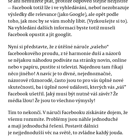
se ani nemůžete ptát, protože odpověď stejně nezjistíte
— Facebook totiž lže i ve vyhledávání, neboť nezobrazuje
výsledky dle relevance (jako Google), ale opět podle
toho, jak moc by se vám mohly líbit. (Vyzkoušejte si to).
Na vyhledání dalších informací byste totiž museli
Facebook opustit a jít googlit.
Nyní si představte, že z útěšné náruče „vašeho“
facebookového proudu, z té harmonie duší a názorů
se nějakou náhodou podíváte na stránky novin, online
nebo v papíru, pustíte si televizi. Najednou tam říkají
něco jiného! A navíc je to divné, nejednoznačné,
názorově různorodé, často jsou to pro vás úplně nové
skutečnosti, ba i úplně nové události, kterých vás „váš”
Facebook ušetřil. Jaký musí být nutně váš závěr? Že
média lžou! Že jsou to všechno výmysly!
Tím to nekončí. V náruči Facebooku získáváte dojem, že
všemu rozumíte. Problémy jsou náhle jednoduché
a mají jednoduchá řešení. Postavit dálnici
je nejjednodušší věc na světě, to zvládne každý jouda.