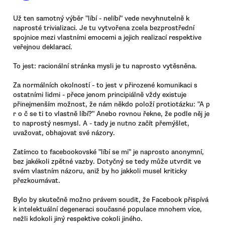
Už ten samotný výběr "líbí - nelíbí" vede nevyhnutelně k
naprosté trivializaci. Je tu vytvořena zcela bezprostřední
spojnice mezi vlastními emocemi a jejich realizací respektive
veřejnou deklarací.
To jest: racionální stránka mysli je tu naprosto vytěsněna.
Za normálních okolností - to jest v přirozené komunikaci s
ostatními lidmi - přece jenom principiálně vždy existuje
přinejmenším možnost, že nám někdo položí protiotázku: "A p
r o č se ti to vlastně líbí?" Anebo rovnou řekne, že podle něj je
to naprostý nesmysl. A - tady je nutno začít přemýšlet,
uvažovat, obhajovat své názory.
Zatímco to facebookovské "líbí se mi" je naprosto anonymní,
bez jakékoli zpětné vazby. Dotyčný se tedy může utvrdit ve
svém vlastním názoru, aniž by ho jakkoli musel kriticky
přezkoumávat.
Bylo by skutečně možno právem soudit, že Facebook přispívá
k intelektuální degeneraci současné populace mnohem více,
nežli kdokoli jiný respektive cokoli jiného.