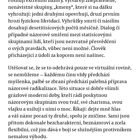
Posilují extrémní názory. Vytvářejí znepřátelené,
nenávistné skupiny, „kmeny“, které si na dálku
vyhrožují: jedni druhými opovrhují, druzí prvním
hrozí fyzickou likvidací. Výhrůžky smrtí či násilím
dosahují desetitisícových počtů měsíčně. Dialog či
případné názorové smíření mezi statisícovými
skupinami lidí, kteří jsou nezvratně přesvědčeni
o svých pravdách, vůbec není možné. Člověk
přicházející z údolí za kopcem není našinec.
Utěšovat se, že se to odehrává pouze ve virtuální rovině,
se nemůžeme — každému činu vždy předchází
myšlenka, palbě se zbraní předchází palebná příprava
názorové radikalizace. Této situace si dobře všimli
grázlové moderní doby, kteří rádi poskytnou
názorovým skupinám svou tvář, své charisma, svou
vlajku a usilují s nimi o moc. Říkají: dejte mně hlas
a váš názor porazí ty druhé, spolu je zničíme. Sami jsou
přitom dokonale bezcharakterní, beznázoroví a zcela
flexibilní, což jim dává v boji se slušnějším protivníkem
nemalou výhodu.