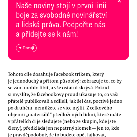
×
Naše noviny stojí v první linii
boje za svobodné novinářství
a lidská práva. Podpořte nás
a přidejte se k nám!
♥ Daruji
Tohoto cíle dosahuje Facebook trikem, který
je jednoduchý a přitom působivý: zobrazuje to, co by
se vám mohlo líbit, a vše ostatní skrývá. Pokud
si myslíte, že facebookový proud ukazuje to, co vaši
přátelé publikovali a sdíleli, jak šel čas, poctivě jedno
po druhém, nemůžete se více mýlit. Z celkového
objemu „materiálů“ předložených lidmi, které máte
v přátelích či je sledujete (nebo ze skupin, kde jste
členy), předkládá jen nepatrný zlomek — jen to, kde
je pravděpodobné, že to budete opět lajkovat,