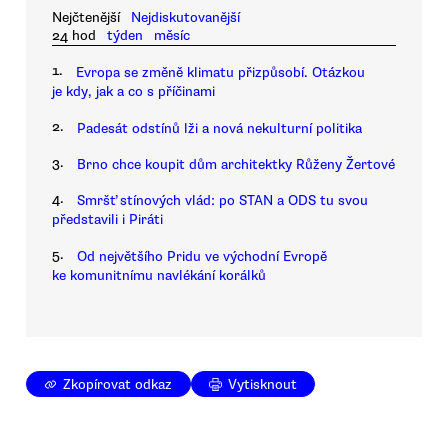
Nejčtenější
Nejdiskutovanější
24 hod
týden
měsíc
1.
Evropa se změně klimatu přizpůsobí. Otázkou
je kdy, jak a co s příčinami
2.
Padesát odstínů lži a nová nekulturní politika
3.
Brno chce koupit dům architektky Růženy Žertové
4.
Smršť stínových vlád: po STAN a ODS tu svou
představili i Piráti
5.
Od největšího Pridu ve východní Evropě
ke komunitnímu navlékání korálků
Zkopírovat odkaz
Vytisknout