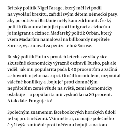
Britský politik Nigel Farage, který měl lví podíl
na vyvolání brexitu, zařídil svým dětem německé pasy,
aby po odtržení Británie měly kam zdrhnout. Český
politik Okamura bojující proti imigraci a cizincům
je imigrant a cizinec. Maďarský politik Orbán, který
všem Maďarům namaloval na billboardy nepřítele
Sorose, vystudoval za peníze téhož Sorose.
Ruský politik Putin v prvních letech své vlády sice
skutečně ekonomicky výrazně ozdravil Rusko, pak ale
viděl, jak mu popularita padá k 40 procentům a začíná
se hovořit o jeho nástupci. Otočil kormidlem, rozpoutal
válečné konflikty a „bojuje“ proti domnělým
nepřátelům země všude na světě, zemi ekonomicky
oslabuje — a popularita mu vyskočila na 80 procent.
A tak dále. Funguje to!
Společným znamením facebookových horských údolí
je boj proti něčemu. Všimněte si, co mají společného
čtyři výše zmínění: proti něčemu bojují, a na tom