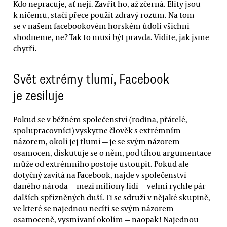
Kdo nepracuje, ať nejí. Zavřít ho, až zčerná. Elity jsou
k ničemu, stačí přece použít zdravý rozum. Na tom
se v našem facebookovém horském údolí všichni
shodneme, ne? Tak to musí být pravda. Vidíte, jak jsme
chytří.
Svět extrémy tlumí, Facebook
je zesiluje
Pokud se v běžném společenství (rodina, přátelé,
spolupracovníci) vyskytne člověk s extrémním
názorem, okolí jej tlumí — je se svým názorem
osamocen, diskutuje se o něm, pod tíhou argumentace
může od extrémního postoje ustoupit. Pokud ale
dotyčný zavítá na Facebook, najde v společenství
daného národa — mezi miliony lidí — velmi rychle pár
dalších spřízněných duší. Ti se sdruží v nějaké skupině,
ve které se najednou necítí se svým názorem
osamoceně, vysmívaní okolím — naopak! Najednou