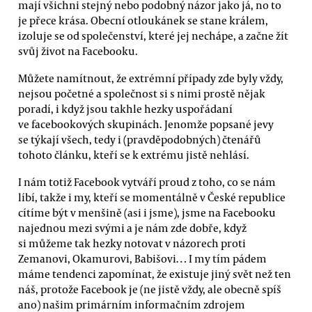
mají všichni stejný nebo podobný názor jako já, no to
je přece krása. Obecní otloukánek se stane králem,
izoluje se od společenství, které jej nechápe, a začne žít
svůj život na Facebooku.
Můžete namítnout, že extrémní případy zde byly vždy,
nejsou početné a společnost si s nimi prostě nějak
poradí, i když jsou takhle hezky uspořádaní
ve facebookových skupinách. Jenomže popsané jevy
se týkají všech, tedy i (pravděpodobných) čtenářů
tohoto článku, kteří se k extrému jistě nehlásí.
I nám totiž Facebook vytváří proud z toho, co se nám
líbí, takže i my, kteří se momentálně v České republice
cítíme být v menšině (asi i jsme), jsme na Facebooku
najednou mezi svými a je nám zde dobře, když
si můžeme tak hezky notovat v názorech proti
Zemanovi, Okamurovi, Babišovi… I my tím pádem
máme tendenci zapomínat, že existuje jiný svět než ten
náš, protože Facebook je (ne jistě vždy, ale obecně spíš
ano) našim primárním informačním zdrojem