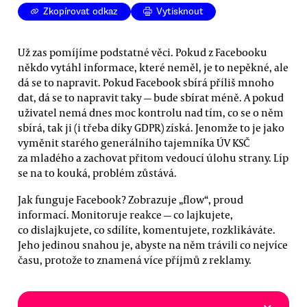
Zkopírovat odkaz
Vytisknout
Už zas pomíjíme podstatné věci. Pokud z Facebooku
někdo vytáhl informace, které neměl, je to nepěkné, ale
dá se to napravit. Pokud Facebook sbírá příliš mnoho
dat, dá se to napravit taky — bude sbírat méně. A pokud
uživatel nemá dnes moc kontrolu nad tím, co se o něm
sbírá, tak ji (i třeba díky GDPR) získá. Jenomže to je jako
vyměnit starého generálního tajemníka ÚV KSČ
za mladého a zachovat přitom vedoucí úlohu strany. Líp
se na to kouká, problém zůstává.
Jak funguje Facebook? Zobrazuje „flow“, proud
informací. Monitoruje reakce — co lajkujete,
co dislajkujete, co sdílíte, komentujete, rozklikáváte.
Jeho jedinou snahou je, abyste na něm trávili co nejvíce
času, protože to znamená více příjmů z reklamy.