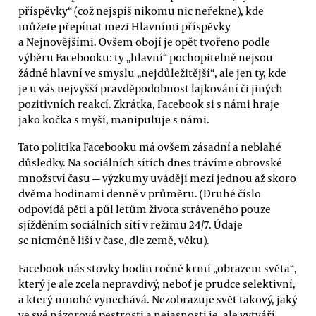
příspěvky“ (což nejspíš nikomu nic neřekne), kde
můžete přepínat mezi Hlavními příspěvky
a Nejnovějšími. Ovšem obojí je opět tvořeno podle
výběru Facebooku: ty „hlavní“ pochopitelně nejsou
žádné hlavní ve smyslu „nejdůležitější“, ale jen ty, kde
je u vás nejvyšší pravděpodobnost lajkování či jiných
pozitivních reakcí. Zkrátka, Facebook si s námi hraje
jako kočka s myší, manipuluje s námi.
Tato politika Facebooku má ovšem zásadní a neblahé
důsledky. Na sociálních sítích dnes trávíme obrovské
množství času — výzkumy uvádějí mezi jednou až skoro
dvěma hodinami denně v průměru. (Druhé číslo
odpovídá pěti a půl letům života stráveného pouze
sjížděním sociálních sítí v režimu 24/7. Údaje
se nicméně liší v čase, dle země, věku).
Facebook nás stovky hodin ročně krmí „obrazem světa“,
který je ale zcela nepravdivý, neboť je prudce selektivní,
a který mnohé vynechává. Nezobrazuje svět takový, jaký
ve své názorové pestrosti a nejasnosti je, ale vytváří