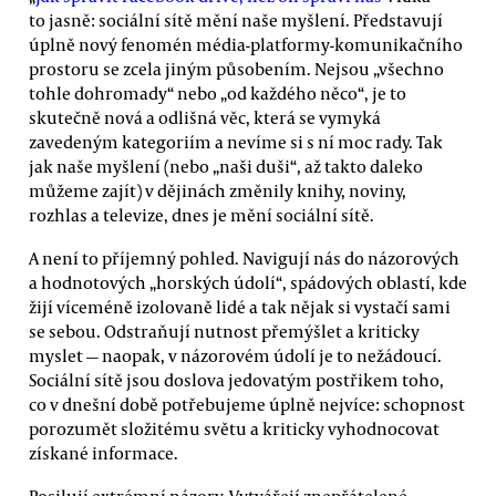
to jasně: sociální sítě mění naše myšlení. Představují
úplně nový fenomén média-platformy-komunikačního
prostoru se zcela jiným působením. Nejsou „všechno
tohle dohromady“ nebo „od každého něco“, je to
skutečně nová a odlišná věc, která se vymyká
zavedeným kategoriím a nevíme si s ní moc rady. Tak
jak naše myšlení (nebo „naši duši“, až takto daleko
můžeme zajít) v dějinách změnily knihy, noviny,
rozhlas a televize, dnes je mění sociální sítě.
A není to příjemný pohled. Navigují nás do názorových
a hodnotových „horských údolí“, spádových oblastí, kde
žijí víceméně izolovaně lidé a tak nějak si vystačí sami
se sebou. Odstraňují nutnost přemýšlet a kriticky
myslet — naopak, v názorovém údolí je to nežádoucí.
Sociální sítě jsou doslova jedovatým postřikem toho,
co v dnešní době potřebujeme úplně nejvíce: schopnost
porozumět složitému světu a kriticky vyhodnocovat
získané informace.