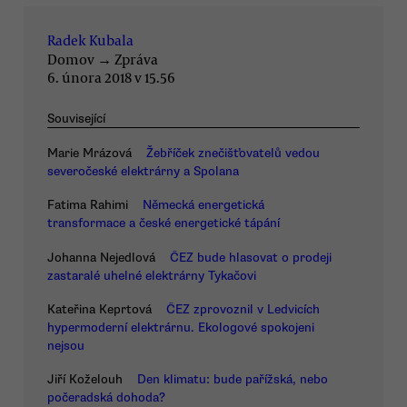
Radek Kubala
Domov
→
Zpráva
6. února 2018 v 15.56
Související
Marie Mrázová
Žebříček znečišťovatelů vedou
severočeské elektrárny a Spolana
Fatima Rahimi
Německá energetická
transformace a české energetické tápání
Johanna Nejedlová
ČEZ bude hlasovat o prodeji
zastaralé uhelné elektrárny Tykačovi
Kateřina Keprtová
ČEZ zprovoznil v Ledvicích
hypermoderní elektrárnu. Ekologové spokojeni
nejsou
Jiří Koželouh
Den klimatu: bude pařížská, nebo
počeradská dohoda?