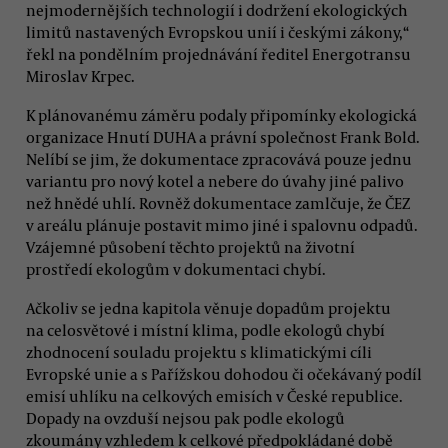
nejmodernějších technologií i dodržení ekologických
limitů nastavených Evropskou unií i českými zákony,“
řekl na pondělním projednávání ředitel Energotransu
Miroslav Krpec.
K plánovanému záměru podaly připomínky ekologická
organizace Hnutí DUHA a právní společnost Frank Bold.
Nelíbí se jim, že dokumentace zpracovává pouze jednu
variantu pro nový kotel a nebere do úvahy jiné palivo
než hnědé uhlí. Rovněž dokumentace zamlčuje, že ČEZ
v areálu plánuje postavit mimo jiné i spalovnu odpadů.
Vzájemné působení těchto projektů na životní
prostředí ekologům v dokumentaci chybí.
Ačkoliv se jedna kapitola věnuje dopadům projektu
na celosvětové i místní klima, podle ekologů chybí
zhodnocení souladu projektu s klimatickými cíli
Evropské unie a s Pařížskou dohodou či očekávaný podíl
emisí uhlíku na celkových emisích v České republice.
Dopady na ovzduší nejsou pak podle ekologů
zkoumány vzhledem k celkové předpokládané době