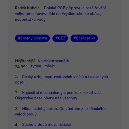
Radek Kubala
Polská PGE připravuje rozšiřování
velkolomu Turów, lidé na Frýdlantsku se obávají
nedostatku vody
#
Změny klimatu
#
ČEZ
#
Energetika
Nejčtenější
Nejdiskutovanější
24 hod
týden
měsíc
1.
Český orloj nepotrestaných viníků a trestaných
obětí
2.
Kapacitní mechanismy a peníze z rekultivací.
Oligarchie zase obere nás všechny
3.
Hlína, asfalt, beton. Co zůstane z brněnského
velodromu?
4.
Sucho v době motoristické