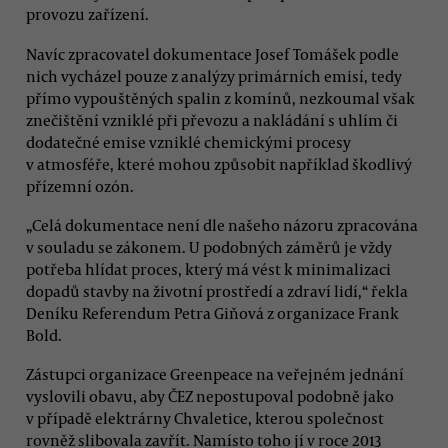
provozu zařízení.
Navíc zpracovatel dokumentace Josef Tomášek podle
nich vycházel pouze z analýzy primárních emisí, tedy
přímo vypouštěných spalin z komínů, nezkoumal však
znečištění vzniklé při převozu a nakládání s uhlím či
dodatečné emise vzniklé chemickými procesy
v atmosféře, které mohou způsobit například škodlivý
přízemní ozón.
„Celá dokumentace není dle našeho názoru zpracována
v souladu se zákonem. U podobných záměrů je vždy
potřeba hlídat proces, který má vést k minimalizaci
dopadů stavby na životní prostředí a zdraví lidí,“ řekla
Deníku Referendum Petra Giňová z organizace Frank
Bold.
Zástupci organizace Greenpeace na veřejném jednání
vyslovili obavu, aby ČEZ nepostupoval podobně jako
v případě elektrárny Chvaletice, kterou společnost
rovněž slibovala zavřít. Namísto toho jí v roce 2013