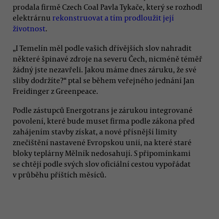
prodala firmě Czech Coal Pavla Tykače, který se rozhodl
elektrárnu
rekonstruovat a tím prodloužit její
životnost
.
„I Temelín měl podle vašich dřívějších slov nahradit
některé špinavé zdroje na severu Čech, nicméně téměř
žádný jste nezavřeli. Jakou máme dnes záruku, že své
sliby dodržíte?“ ptal se během veřejného jednání Jan
Freidinger z Greenpeace.
Podle zástupců Energotrans je zárukou integrované
povolení, které bude muset firma podle zákona před
zahájením stavby získat, a nové přísnější limity
znečištění nastavené Evropskou unií, na které staré
bloky teplárny Mělník nedosahují. S připomínkami
se chtějí podle svých slov oficiální cestou vypořádat
v průběhu příštích měsíců.