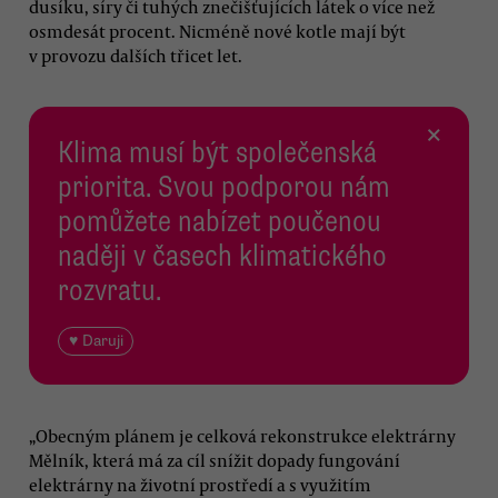
dusíku, síry či tuhých znečišťujících látek o více než
osmdesát procent. Nicméně nové kotle mají být
v provozu dalších třicet let.
×
Klima musí být společenská
priorita. Svou podporou nám
pomůžete nabízet poučenou
naději v časech klimatického
rozvratu.
♥ Daruji
„Obecným plánem je celková rekonstrukce elektrárny
Mělník, která má za cíl snížit dopady fungování
elektrárny na životní prostředí a s využitím