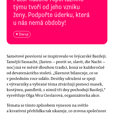
týmu tvoří od jeho vzniku
ženy. Podpořte úderku, která
u nás nemá obdoby!
♥ Daruji
Sametové posvícení se inspirovalo ve švýcarské Basileji.
Tamější Fasnacht, (fasten — postit se, slavit, die Nacht —
noc) má ve městě dlouhou tradici, koná se každoročně
od devatenáctého století. „Slavnost bilancuje, co se
v posledním roce událo. Desítky sdružení se spojí
s výtvarníky a vybrané téma ztvárňují pomocí masek,
kostýmu, pamfletů, s nimiž tři dny pochodují Basilejí,“
vysvětluje Olga Věra Cieslarová, organizátorka akce.
Témata se tímto způsobem vynesou na světlo
a kreativní přehlídka tak ukazuje, co zrovna společnost