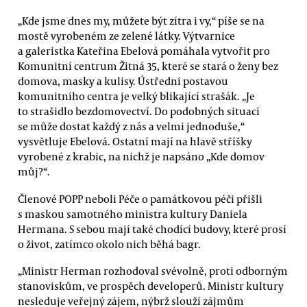
„Kde jsme dnes my, můžete být zítra i vy,“ píše se na
mostě vyrobeném ze zelené látky. Výtvarnice
a galeristka Kateřina Ebelová pomáhala vytvořit pro
Komunitní centrum Žitná 35, které se stará o ženy bez
domova, masky a kulisy. Ústřední postavou
komunitního centra je velký blikající strašák. „Je
to strašidlo bezdomovectví. Do podobných situací
se může dostat každý z nás a velmi jednoduše,“
vysvětluje Ebelová. Ostatní mají na hlavě stříšky
vyrobené z krabic, na nichž je napsáno „Kde domov
můj?“.
Členové POPP neboli Péče o památkovou péči přišli
s maskou samotného ministra kultury Daniela
Hermana. S sebou mají také chodící budovy, které prosí
o život, zatímco okolo nich běhá bagr.
„Ministr Herman rozhodoval svévolně, proti odborným
stanoviskům, ve prospěch developerů. Ministr kultury
nesleduje veřejný zájem, nýbrž slouží zájmům