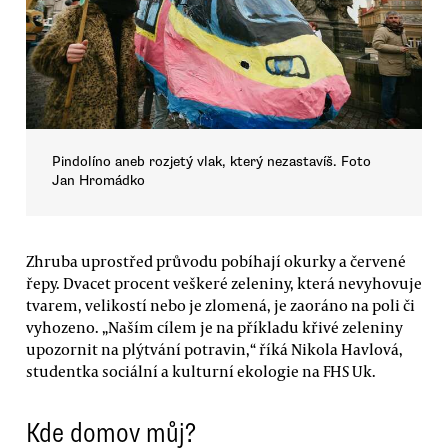
Pindolíno aneb rozjetý vlak, který nezastavíš. Foto
Jan Hromádko
Zhruba uprostřed průvodu pobíhají okurky a červené
řepy. Dvacet procent veškeré zeleniny, která nevyhovuje
tvarem, velikostí nebo je zlomená, je zaoráno na poli či
vyhozeno. „Naším cílem je na příkladu křivé zeleniny
upozornit na plýtvání potravin,“ říká Nikola Havlová,
studentka sociální a kulturní ekologie na FHS Uk.
Kde domov můj?