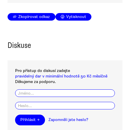
Zkopírovat odkaz
Vytisknout
Diskuse
Pro přístup do diskusí zadejte
pravidelný dar v minimální hodnotě 50 Kč měsíčně
Děkujeme za podporu.
Přihlásit →
Zapomněli jste heslo?