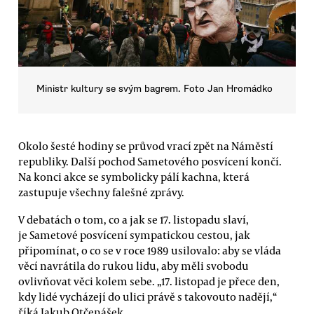
Ministr kultury se svým bagrem. Foto Jan Hromádko
Okolo šesté hodiny se průvod vrací zpět na Náměstí
republiky. Další pochod Sametového posvícení končí.
Na konci akce se symbolicky pálí kachna, která
zastupuje všechny falešné zprávy.
V debatách o tom, co a jak se 17. listopadu slaví,
je Sametové posvícení sympatickou cestou, jak
připomínat, o co se v roce 1989 usilovalo: aby se vláda
věcí navrátila do rukou lidu, aby měli svobodu
ovlivňovat věci kolem sebe. „17. listopad je přece den,
kdy lidé vycházejí do ulici právě s takovouto nadějí,“
říká Jakub Otčenášek.