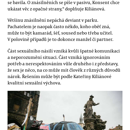
se bavila. O znásilněních se píše v pasivu, Konsent chce
ukázat věc z opačné strany,“ doplňuje Kiliánová.
Většinu znásilnění nepáchá deviant v parku.
Pachatelem je naopak často někdo, koho oběť zná,
může to být kamarád, šéf, soused nebo třeba učitel.
V polovině případů je to dokonce manžel či partner.
Část sexuálního násilí vzniká kvůli špatné komunikaci
a neporozumění situaci. Část vzniká ignorováním
potřeb a nerespektováním vůle druhého i z představy,
že sex je něco, na co může mít člověk z různých důvodů
nárok. Řešením může být podle Kateřiny Kiliánové
kvalitní sexuální výchova.