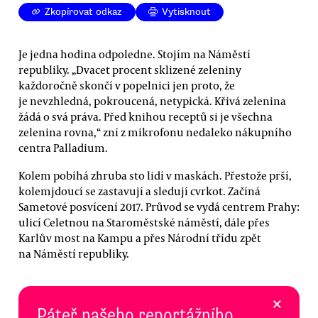
Zkopírovat odkaz
Vytisknout
Je jedna hodina odpoledne. Stojím na Náměstí
republiky. „Dvacet procent sklizené zeleniny
každoročně skončí v popelnici jen proto, že
je nevzhledná, pokroucená, netypická. Křivá zelenina
žádá o svá práva. Před knihou receptů si je všechna
zelenina rovna,“ zní z mikrofonu nedaleko nákupního
centra Palladium.
Kolem pobíhá zhruba sto lidí v maskách. Přestože prší,
kolemjdoucí se zastavují a sledují cvrkot. Začíná
Sametové posvícení 2017. Průvod se vydá centrem Prahy:
ulicí Celetnou na Staroměstské náměstí, dále přes
Karlův most na Kampu a přes Národní třídu zpět
na Náměstí republiky.
×
Páteř našeho reportážního