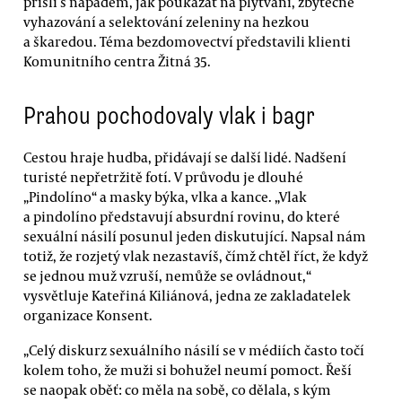
přišli s nápadem, jak poukázat na plýtvání, zbytečné
vyhazování a selektování zeleniny na hezkou
a škaredou. Téma bezdomovectví představili klienti
Komunitního centra Žitná 35.
Prahou pochodovaly vlak i bagr
Cestou hraje hudba, přidávají se další lidé. Nadšení
turisté nepřetržitě fotí. V průvodu je dlouhé
„Pindolíno“ a masky býka, vlka a kance. „Vlak
a pindolíno představují absurdní rovinu, do které
sexuální násilí posunul jeden diskutující. Napsal nám
totiž, že rozjetý vlak nezastavíš, čímž chtěl říct, že když
se jednou muž vzruší, nemůže se ovládnout,“
vysvětluje Kateřiná Kiliánová, jedna ze zakladatelek
organizace Konsent.
„Celý diskurz sexuálního násilí se v médiích často točí
kolem toho, že muži si bohužel neumí pomoct. Řeší
se naopak oběť: co měla na sobě, co dělala, s kým