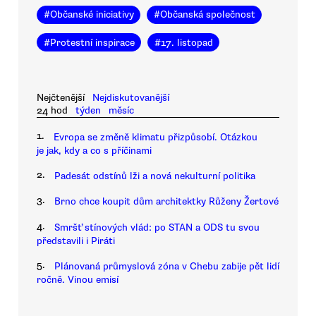
#
Občanské iniciativy
#
Občanská společnost
#
Protestní inspirace
#
17. listopad
Nejčtenější
Nejdiskutovanější
24 hod
týden
měsíc
1.
Evropa se změně klimatu přizpůsobí. Otázkou
je jak, kdy a co s příčinami
2.
Padesát odstínů lži a nová nekulturní politika
3.
Brno chce koupit dům architektky Růženy Žertové
4.
Smršť stínových vlád: po STAN a ODS tu svou
představili i Piráti
5.
Plánovaná průmyslová zóna v Chebu zabije pět lidí
ročně. Vinou emisí