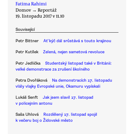
Fatima Rahimi
Domov
→
Reportáž
19. listopadu 2017 v 11.10
Související
Petr Bittner
Ať kýč dál srůstává s touto krajinou
Petr Kutílek
Zelená, nejen sametová revoluce
Petr Jedlička
Studentský listopad také v Británii:
velké demonstrace za zrušení školného
Petra Dvořáková
Na demonstracích 17. listopadu
vlály vlajky Evropské unie, Okamuru vypískali
Lukáš Senft
Jak jsem slavil 17. listopad
v policejním antonu
Saša Uhlová
Rozdělený 17. listopad spojil
k večeru boj o Židovské město