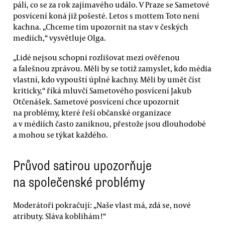
pálí, co se za rok zajímavého událo. V Praze se Sametové
posvícení koná již pošesté. Letos s mottem Toto není
kachna. „Chceme tím upozornit na stav v českých
mediích,“ vysvětluje Olga.
„Lidé nejsou schopni rozlišovat mezi ověřenou
a falešnou zprávou. Měli by se totiž zamyslet, kdo média
vlastní, kdo vypouští úplné kachny. Měli by umět číst
kriticky,“ říká mluvčí Sametového posvícení Jakub
Otčenášek. Sametové posvícení chce upozornit
na problémy, které řeší občanské organizace
a v médiích často zaniknou, přestože jsou dlouhodobé
a mohou se týkat každého.
Průvod satirou upozorňuje
na společenské problémy
Moderátoři pokračují: „Naše vlast má, zdá se, nové
atributy. Sláva koblihám!“