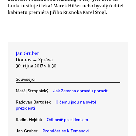
funkci usiluje i lékař Marek Hilšer nebo bývalý ředitel
kabinetu premiéra Jiřího Rusnoka Karel Štogl.
Jan Gruber
Domov
→
Zpráva
30. října 2017 v 11.30
Související
Matěj Stropnický
Jak Zemana opravdu porazit
Radovan Bartošek
K čemu jsou na světě
prezidenti
Radim Hejduk
Odborář prezidentem
Jan Gruber
Promlčet se k Zemanovi