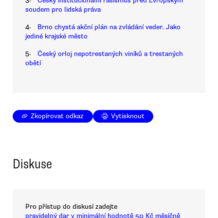
Český institucionální rasismus před Evropským
soudem pro lidská práva
4.
Brno chystá akční plán na zvládání veder. Jako
jediné krajské město
5.
Český orloj nepotrestaných viníků a trestaných
obětí
Zkopírovat odkaz
Vytisknout
Diskuse
Pro přístup do diskusí zadejte
pravidelný dar v minimální hodnotě 50 Kč měsíčně