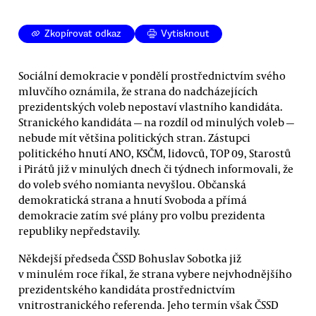
Zkopírovat odkaz
Vytisknout
Sociální demokracie v pondělí prostřednictvím svého
mluvčího oznámila, že strana do nadcházejících
prezidentských voleb nepostaví vlastního kandidáta.
Stranického kandidáta — na rozdíl od minulých voleb —
nebude mít většina politických stran. Zástupci
politického hnutí ANO, KSČM, lidovců, TOP 09, Starostů
i Pirátů již v minulých dnech či týdnech informovali, že
do voleb svého nomianta nevyšlou. Občanská
demokratická strana a hnutí Svoboda a přímá
demokracie zatím své plány pro volbu prezidenta
republiky nepředstavily.
Někdejší předseda ČSSD Bohuslav Sobotka již
v minulém roce říkal, že strana vybere nejvhodnějšího
prezidentského kandidáta prostřednictvím
vnitrostranického referenda. Jeho termín však ČSSD