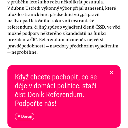
v průběhu letošního roku několikrát posunula.
V dubnu Ústředí výkonný výbor přijal usnesení, které
uložilo stranickému předsednictvu „připravit
na listopad letošního roku vnitrostranické
referendum, či jiný způsob vyjádření členů ČSSD, ve věci
možné podpory některého z kandidátů na funkci
prezidenta ČR“. Referendum nicméně s největší
pravděpodobností — navzdory předchozím vyjádřením
— neproběhne.
×
Když chcete pochopit, co se
děje v domácí politice, stačí
číst Deník Referendum.
Podpořte nás!
♥ Daruji