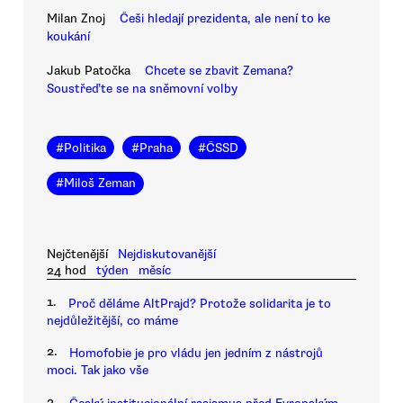
Milan Znoj
Češi hledají prezidenta, ale není to ke
koukání
Jakub Patočka
Chcete se zbavit Zemana?
Soustřeďte se na sněmovní volby
#
Politika
#
Praha
#
ČSSD
#
Miloš Zeman
Nejčtenější
Nejdiskutovanější
24 hod
týden
měsíc
1.
Proč děláme AltPrajd? Protože solidarita je to
nejdůležitější, co máme
2.
Homofobie je pro vládu jen jedním z nástrojů
moci. Tak jako vše
3.