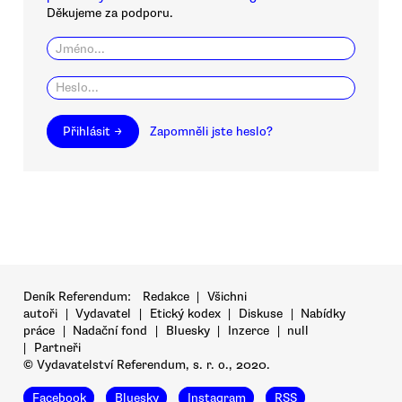
Děkujeme za podporu.
Přihlásit →
Zapomněli jste heslo?
Deník Referendum:
Redakce
|
Všichni
autoři
|
Vydavatel
|
Etický kodex
|
Diskuse
|
Nabídky
práce
|
Nadační fond
|
Bluesky
|
Inzerce
|
null
|
Partneři
© Vydavatelství Referendum, s. r. o., 2020.
Facebook
Bluesky
Instagram
RSS