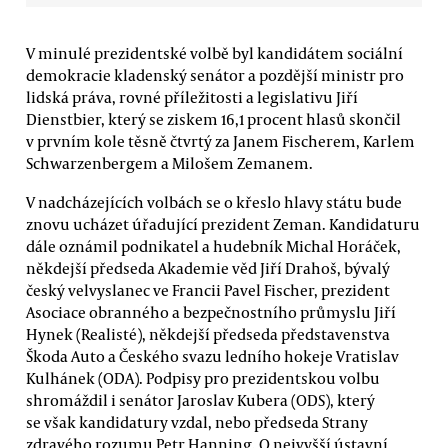
V minulé prezidentské volbě byl kandidátem sociální
demokracie kladenský senátor a pozdější ministr pro
lidská práva, rovné příležitosti a legislativu Jiří
Dienstbier, který se ziskem 16,1 procent hlasů skončil
v prvním kole těsně čtvrtý za Janem Fischerem, Karlem
Schwarzenbergem a Milošem Zemanem.
V nadcházejících volbách se o křeslo hlavy státu bude
znovu ucházet úřadující prezident Zeman. Kandidaturu
dále oznámil podnikatel a hudebník Michal Horáček,
někdejší předseda Akademie věd Jiří Drahoš, bývalý
český velvyslanec ve Francii Pavel Fischer, prezident
Asociace obranného a bezpečnostního průmyslu Jiří
Hynek (Realisté), někdejší předseda představenstva
Škoda Auto a Českého svazu ledního hokeje Vratislav
Kulhánek (ODA). Podpisy pro prezidentskou volbu
shromáždil i senátor Jaroslav Kubera (ODS), který
se však kandidatury vzdal, nebo předseda Strany
zdravého rozumu Petr Hanning. O nejvyšší ústavní