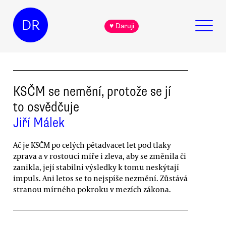
DR
♥ Daruji
KSČM se nemění, protože se jí
to osvědčuje
Jiří Málek
Ač je KSČM po celých pětadvacet let pod tlaky
zprava a v rostoucí míře i zleva, aby se změnila či
zanikla, její stabilní výsledky k tomu neskýtají
impuls. Ani letos se to nejspíše nezmění. Zůstává
stranou mírného pokroku v mezích zákona.