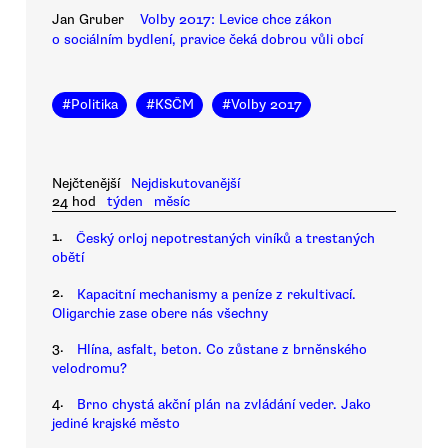
Jan Gruber
Volby 2017: Levice chce zákon
o sociálním bydlení, pravice čeká dobrou vůli obcí
#
Politika
#
KSČM
#
Volby 2017
Nejčtenější
Nejdiskutovanější
24 hod
týden
měsíc
1.
Český orloj nepotrestaných viníků a trestaných
obětí
2.
Kapacitní mechanismy a peníze z rekultivací.
Oligarchie zase obere nás všechny
3.
Hlína, asfalt, beton. Co zůstane z brněnského
velodromu?
4.
Brno chystá akční plán na zvládání veder. Jako
jediné krajské město