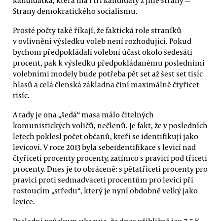
Strany demokratického socialismu.
Prosté počty také říkají, že faktická role straníků
v ovlivnění výsledku voleb není rozhodující. Pokud
bychom předpokládali volební účast okolo šedesáti
procent, pak k výsledku předpokládanému posledními
volebními modely bude potřeba pět set až šest set tisíc
hlasů a celá členská základna činí maximálně čtyřicet
tisíc.
A tady je ona „šedá“ masa málo čitelných
komunistických voličů, nečlenů. Je fakt, že v posledních
letech poklesl počet občanů, kteří se identifikují jako
levicoví. V roce 2013 byla sebeidentifikace s levicí nad
čtyřiceti procenty procenty, zatímco s pravicí pod třiceti
procenty. Dnes je to obráceně: s pětatřiceti procenty pro
pravici proti sedmadvaceti procentům pro levici při
rostoucím „středu“, který je nyní obdobně velký jako
levice.
Poslední průzkum ukazuje, že dnes přibližně jen 7,5 %