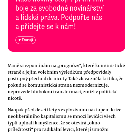
boje za svobodné novinářství
a lidská práva. Podpořte nás
a přidejte se k nám!
♥ Daruji
Maně si vzpomínám na „prognózy“, které komunistické
straně a jejím volebním výsledkům předpovídaly
postupný přechod do nicoty. Také zleva zněla kritika, že
pokud se komunistická strana nezmodernizuje,
neprovede hlubokou transformaci, zmizí v politické
nicotě.
Naopak před deseti lety s explozivním nástupem krize
neoliberálního kapitalismu se mnozí levičáci všech
typů upínali k myšlence, že se otevírá „okno
příležitostí“ pro radikální levici, které jí umožní