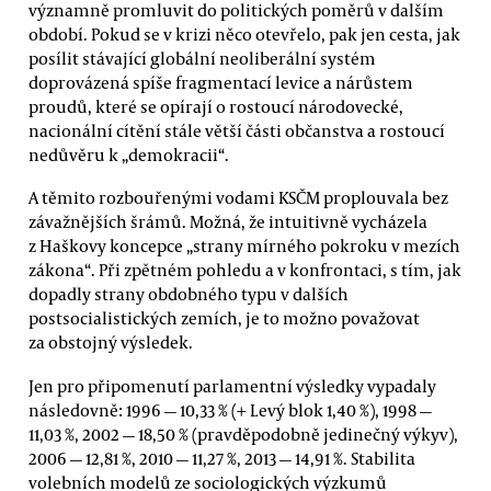
významně promluvit do politických poměrů v dalším
období. Pokud se v krizi něco otevřelo, pak jen cesta, jak
posílit stávající globální neoliberální systém
doprovázená spíše fragmentací levice a nárůstem
proudů, které se opírají o rostoucí národovecké,
nacionální cítění stále větší části občanstva a rostoucí
nedůvěru k „demokracii“.
A těmito rozbouřenými vodami KSČM proplouvala bez
závažnějších šrámů. Možná, že intuitivně vycházela
z Haškovy koncepce „strany mírného pokroku v mezích
zákona“. Při zpětném pohledu a v konfrontaci, s tím, jak
dopadly strany obdobného typu v dalších
postsocialistických zemích, je to možno považovat
za obstojný výsledek.
Jen pro připomenutí parlamentní výsledky vypadaly
následovně: 1996 — 10,33 % (+ Levý blok 1,40 %), 1998 —
11,03 %, 2002 — 18,50 % (pravděpodobně jedinečný výkyv),
2006 — 12,81 %, 2010 — 11,27 %, 2013 — 14,91 %. Stabilita
volebních modelů ze sociologických výzkumů