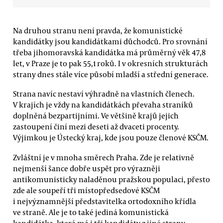
Na druhou stranu není pravda, že komunistické
kandidátky jsou kandidátkami důchodců. Pro srovnání
třeba jihomoravská kandidátka má průměrný věk 47,8
let, v Praze je to pak 55,1 roků. I v okresních strukturách
strany dnes stále více působí mladší a střední generace.
Strana navíc nestaví výhradně na vlastních členech.
V krajích je vždy na kandidátkách převaha straníků
doplněná bezpartijními. Ve většině krajů jejich
zastoupení činí mezi deseti až dvaceti procenty.
Výjimkou je Ústecký kraj, kde jsou pouze členové KSČM.
Zvláštní je v mnoha směrech Praha. Zde je relativně
nejmenší šance dobře uspět pro výrazněji
antikomunisticky naladěnou pražskou populaci, přesto
zde ale soupeří tři místopředsedové KSČM
i nejvýznamnější představitelka ortodoxního křídla
ve straně. Ale je to také jediná komunistická
kandidátka, která má i tři kandidáty z jiné strany —