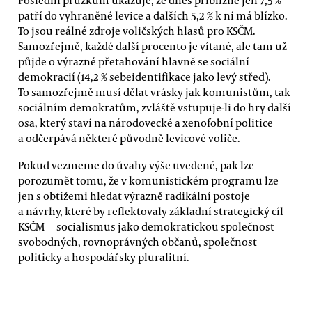
patří do vyhraněné levice a dalších 5,2 % k ní má blízko.
To jsou reálné zdroje voličských hlasů pro KSČM.
Samozřejmě, každé další procento je vítané, ale tam už
půjde o výrazné přetahování hlavně se sociální
demokracií (14,2 % sebeidentifikace jako levý střed).
To samozřejmě musí dělat vrásky jak komunistům, tak
sociálním demokratům, zvláště vstupuje-li do hry další
osa, který staví na národovecké a xenofobní politice
a odčerpává některé původně levicové voliče.
Pokud vezmeme do úvahy výše uvedené, pak lze
porozumět tomu, že v komunistickém programu lze
jen s obtížemi hledat výrazně radikální postoje
a návrhy, které by reflektovaly základní strategický cíl
KSČM — socialismus jako demokratickou společnost
svobodných, rovnoprávných občanů, společnost
politicky a hospodářsky pluralitní.