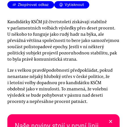
Zkopírovat odkaz
Vytisknout
Kandidátky KSČM již čtvrtstoletí získávají stabilně
v parlamentních volbách výsledky přes deset procent.
U někoho to funguje jako rudý hadr na býka, ale
převážná většina společnosti to bere jako samozřejmou
součást polistopadové epochy. Jestli v ní některý
politický subjekt projevil pozoruhodnou stabilitu, pak
to byla právě komunistická strana.
Lze s velkou pravděpodobností předpokládat, pokud
nenastane nějaký hluboký otřes v české politice, že
i letošní volby dopadnou pro kandidátku KSČM
obdobně jako v minulosti. To znamená, že volební
výsledek se bude pohybovat v pásmu nad deseti
procenty a nepřesáhne procent patnáct.
×
Naše noviny stojí v první linii