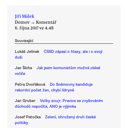
Jiří Málek
Domov
→
Komentář
6. října 2017 ve 4.48
Související
Lukáš Jelínek
ČSSD zápasí o hlasy, ale i o svoji
duši
Jan Šícha
Jak jsem komunistům možná získal
voliče
Petra Dvořáková
Do Sněmovny kandiduje
rekordní počet žen, chybí lídryně
Jan Gruber
Volby 2017: Pravice se zvyšováním
důchodů nepočítá, ANO je výjimka
Josef Patočka
Zelení, ohrožený druh české
politiky