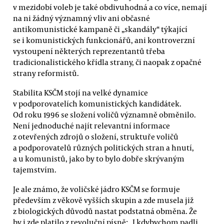
v mezidobí voleb je také obdivuhodná a co více, nemají
na ni žádný významný vliv ani občasné
antikomunistické kampaně či „skandály“ týkající
se i komunistických funkcionářů, ani kontroverzní
vystoupení některých reprezentantů třeba
tradicionalistického křídla strany, či naopak z opačné
strany reformistů.
Stabilita KSČM stojí na velké dynamice
v podporovatelích komunistických kandidátek.
Od roku 1996 se složení voličů významně obměnilo.
Není jednoduché najít relevantní informace
z otevřených zdrojů o složení, struktuře voličů
a podporovatelů různých politických stran a hnutí,
a u komunistů, jako by to bylo dobře skrývaným
tajemstvím.
Je ale známo, že voličské jádro KSČM se formuje
především z věkově vyšších skupin a zde musela již
z biologických důvodů nastat podstatná obměna. Že
by i zde platilo z revoluční písně: „I kdybychom padli