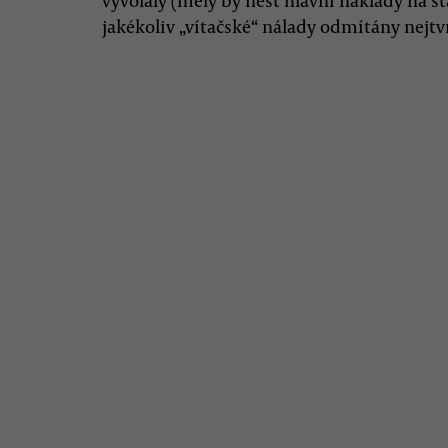
vyvolaly (měly by nést hlavní náklady na s
jakékoliv „vítačské“ nálady odmítány nejtvr