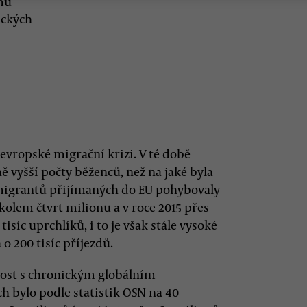
ému
ických
 evropské migrační krizi. V té době
 vyšší počty běženců, než na jaké byla
y migrantů přijímaných do EU pohybovaly
 kolem čtvrt milionu a v roce 2015 přes
tisíc uprchlíků, i to je však stále vysoké
 o 200 tisíc příjezdů.
ost s chronickým globálním
h bylo podle statistik OSN na 40