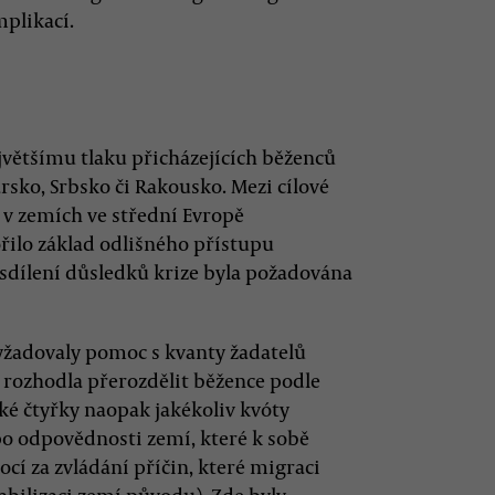
plikací.
jvětšímu tlaku přicházejících běženců
arsko, Srbsko či Rakousko. Mezi cílové
v zemích ve střední Evropě
ořilo základ odlišného přístupu
 sdílení důsledků krize byla požadována
yžadovaly pomoc s kvanty žadatelů
e rozhodla přerozdělit běžence podle
ké čtyřky naopak jakékoliv kvóty
po odpovědnosti zemí, které k sobě
ocí za zvládání příčin, které migraci