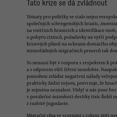
Tato krize se dá zvládnout
Tématy pro politiky se stalo nejen evropské
společných schengenských hranic, znovu
na vnitřních hranicích a identifikace osob
o pobytu cizinců, požadavky na vyšší podp
krizových plánů na ochranu domácího obyv
mimořádných migračních procesů tak dost
To nemusí být v rozporu s respektem k p
a s odporem vůči šíření xenofobie. Naopa
pomohou zvládat negativní nálady veřejnos
prakticky žádní nejsou, potvrzuje, že hna
je zejména neznalost. Vždyť u nás jsme bez
v poválečné minulosti desítky tisíc Řeků 
z rozbité Jugoslavie.
Migrační vlna ve srovnání s rokem 2015 nyn