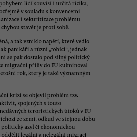
pohybem lidí souvisí i určitá rizika,
mozřejmě v souladu s konvencemi
manizace i sekuritizace problému
 chybou stavět je proti sobě.
á, a tak vzniklo napětí, které vedlo
ak panikáři a různí „fobíci“, jednak
ení se pak dostalo pod silný politický
 že migrační příliv do EU kulminoval
Letošní rok, který je také významným
ční krizí se objevil problém tzv.
aktivit, spojených s touto
 nedávných teroristických útoků v EU
říchozí ze zemí, odkud ve stejnou dobu
h politický azyl či ekonomickou
 oddělit legální a nelegální migraci