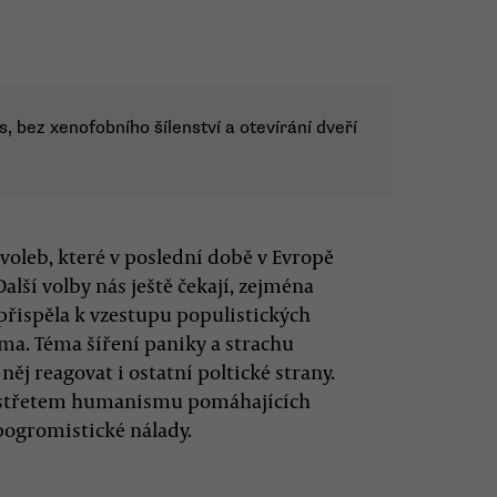
s, bez xenofobního šílenství a otevírání dveří
voleb, které v poslední době v Evropě
alší volby nás ještě čekají, zejména
přispěla k vzestupu populistických
éma. Téma šíření paniky a strachu
něj reagovat i ostatní poltické strany.
e střetem humanismu pomáhajících
pogromistické nálady.