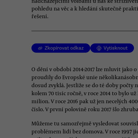
nadcházejícími volbami u nás ke střízliv
pohledu na věc a k hledání skutečně prakt
řešení.
Zkopírovat odkaz
Vytisknout
O dění v období 2014-2017 lze mluvit jako o
proudily do Evropské unie několikanásobně
dosud zvyklá. Jestliže se do té doby počt
kolem 70 tisíc ročně, v roce 2014 to bylo už
milion. V roce 2016 pak už jen necelých 400 
číslo. V první polovině roku 2017 šlo zhruba
Můžeme tu samozřejmě vysledovat souvisl
problémem lidí bez domova. V roce 1997 jic