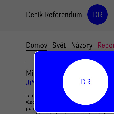
Deník Referendum
DR
Domov
Svět
Názory
Repo
Migrační krize a politika
DR
Jiří Dolejš
Témata spojená s nejnovější evropskou mi
vlnou ovlivnila rétoriku i aktivity všech
politických stran v EU. Jiří Dolejš vyzývá p