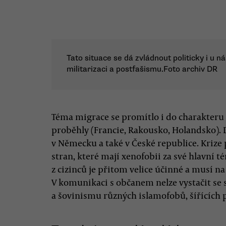
Tato situace se dá zvládnout politicky i u ná
militarizaci a postfašismu.Foto archiv DR
Téma migrace se promítlo i do charakteru 
proběhly (Francie, Rakousko, Holandsko). D
v Německu a také v České republice. Krize 
stran, které mají xenofobii za své hlavní t
z cizinců je přitom velice účinné a musí na 
V komunikaci s občanem nelze vystačit s
a šovinismu různých islamofobů, šířících 