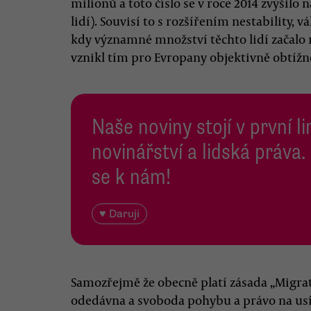
milionů a toto číslo se v roce 2014 zvýšilo 
lidí). Souvisí to s rozšířením nestability, v
kdy významné množství těchto lidí začalo m
vznikl tím pro Evropany objektivně obtížn
Naše noviny stojí v první l
novinářství a lidská práva.
se k nám!
♥ Daruji
Samozřejmě že obecně platí zásada „Migrat
odedávna a svoboda pohybu a právo na usíd