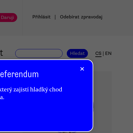
Přihlásit
|
Odebírat
zpravodaj
 Daruji
t
Hledat
CS
|
EN
×
 Referendum
terý zajistí hladký chod
a.