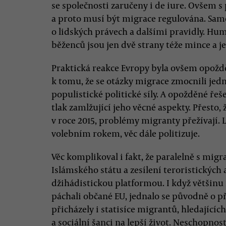
se společnosti zaručeny i de iure. Ovšem s 
a proto musí být migrace regulována. Sa
o lidských právech a dalšími pravidly. Hu
běženců jsou jen dvě strany téže mince a je
Praktická reakce Evropy byla ovšem opožděn
k tomu, že se otázky migrace zmocnili jedn
populistické politické síly. A opožděné řeš
tlak zamlžující jeho věcné aspekty. Přesto,
v roce 2015, problémy migranty přežívají. 
volebním rokem, věc dále politizuje.
Věc komplikoval i fakt, že paralelně s migra
Islámského státu a zesílení teroristických 
džihádistickou platformou. I když většinu
páchali občané EU, jednalo se původně o p
přicházely i statisíce migrantů, hledajícíc
a sociální šanci na lepší život. Neschopnost