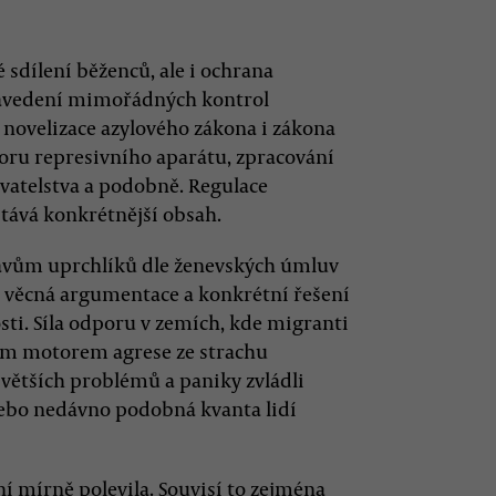
 sdílení běženců, ale i ochrana
zavedení mimořádných kontrol
, novelizace azylového zákona i zákona
oru represivního aparátu, zpracování
atelstva a podobně. Regulace
ává konkrétnější obsah.
rávům uprchlíků dle ženevských úmluv
k věcná argumentace a konkrétní řešení
ti. Síla odporu v zemích, kde migranti
cím motorem agrese ze strachu
 větších problémů a paniky zvládli
nebo nedávno podobná kvanta lidí
í mírně polevila. Souvisí to zejména