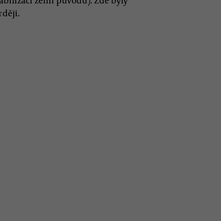
tabilizaci zemí původu). Zde byly
ději.