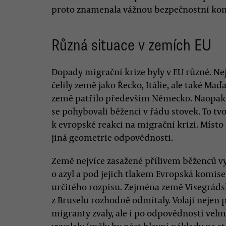
proto znamenala vážnou bezpečnostní kom
Různá situace v zemích EU
Dopady migrační krize byly v EU různé. Ne
čelily země jako Řecko, Itálie, ale také Maď
země patřilo především Německo. Naopak 
se pohybovali běženci v řádu stovek. To tv
k evropské reakci na migrační krizi. Místo
jiná geometrie odpovědnosti.
Země nejvíce zasažené přílivem běženců v
o azyl a pod jejich tlakem Evropská komis
určitého rozpisu. Zejména země Visegráds
z Bruselu rozhodně odmítaly. Volají nejen 
migranty zvaly, ale i po odpovědnosti velm