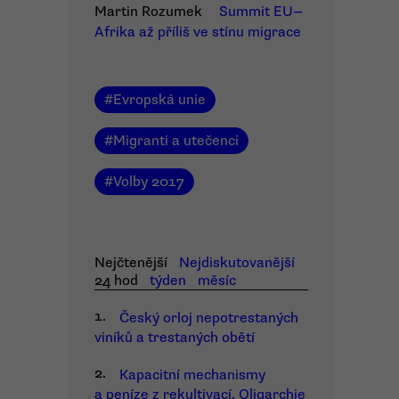
Martin Rozumek
Summit EU—
Afrika až příliš ve stínu migrace
#
Evropská unie
#
Migranti a utečenci
#
Volby 2017
Nejčtenější
Nejdiskutovanější
24 hod
týden
měsíc
1.
Český orloj nepotrestaných
viníků a trestaných obětí
2.
Kapacitní mechanismy
a peníze z rekultivací. Oligarchie