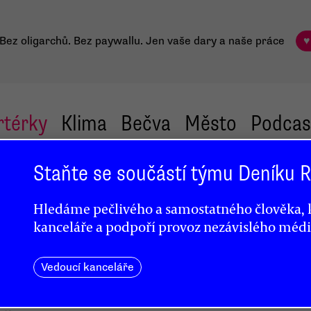
Bez oligarchů. Bez paywallu.
Jen vaše dary a naše práce
♥
rtérky
Klima
Bečva
Město
Podcas
Staňte se součástí týmu Deníku
Hledáme pečlivého a samostatného člověka, k
kanceláře a podpoří provoz nezávislého médi
grační
Vedoucí kanceláře
řed